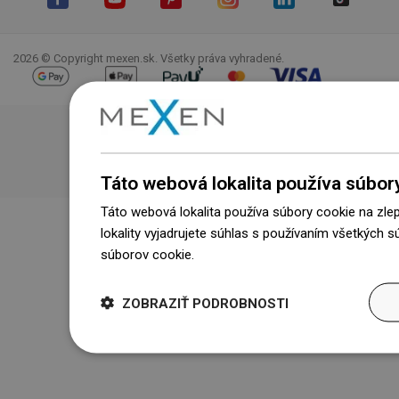
Facebook
YouTube
Pinterest
Instagram
LinkedIn
TikTok
2026 © Copyright mexen.sk. Všetky práva vyhradené.
Táto webová lokalita používa súbor
Táto webová lokalita používa súbory cookie na zle
lokality vyjadrujete súhlas s používaním všetkých 
súborov cookie.
Dowiedz się więcej
ZOBRAZIŤ PODROBNOSTI