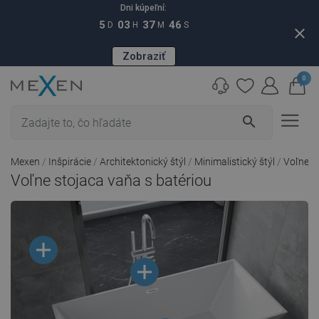
Dni kúpeľní:
5
03
37
46
D
H
M
S
close
Zobraziť
0
search
Mexen
Inšpirácie
Architektonický štýl
Minimalistický štýl
Voľne st
Voľne stojaca vaňa s batériou