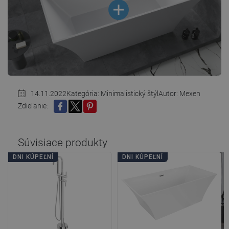
14.11.2022
Kategória:
Minimalistický štýl
Autor: Mexen
Zdieľanie:
ZDIEĽAŤ
TWEETNUŤ
PINTEREST
Súvisiace produkty
DNI KÚPEĽNÍ
DNI KÚPEĽNÍ