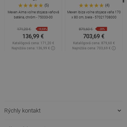
(5)
(4)
Mexen Alma voľne stojaca vaňová
Mexen Ibiza voľne stojaca vaňa 170
batéria, chróm - 75033-00
x 80 cm, biela - 57021708000
171,20 €
879,60 €
-19,98%
-20%
136,99 €
703,69 €
Katalógová cena:
171,20 €
Katalógová cena:
879,60 €
Najnižšia cena: 136,99 €
Najnižšia cena: 703,69 €
Dostupnosť:
Na sklade
Dostupnosť:
Na sklade
Do košíka
Do košíka
Porovnaj
favorite_border
Obľúbené
Porovnaj
favorite_border
Obľúbené
Rýchly kontakt
