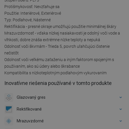
Protišmykovosť: Nevzťahuje sa
Použitie: Interiérové, Exteriérové
Typ: Podlahové, Nástenné
Rektifikácia - presné okraje umožňujú použitie minimálnej škáry
Mrazuvzdornosť - vďaka nízkej nasiakavosti je odolný voči vode a
vlhkosti, dobre znáša extrémne nízke teploty a nepuká
Odolnosť voči škvrnám - Trieda 5, povrch uľahčujúci čistenie
nečistôt
Odolnosť voči veľkému zaťaženiu a iným faktorom spojeným s
používaním, ako sú údery alebo škrabance
Kompatibilita s nízkoteplotným podlahovým vykurovaním
Inovatívne riešenia používané v tomto produkte
Glazovaný gres
Rektifikované
Mrazuvzdorné