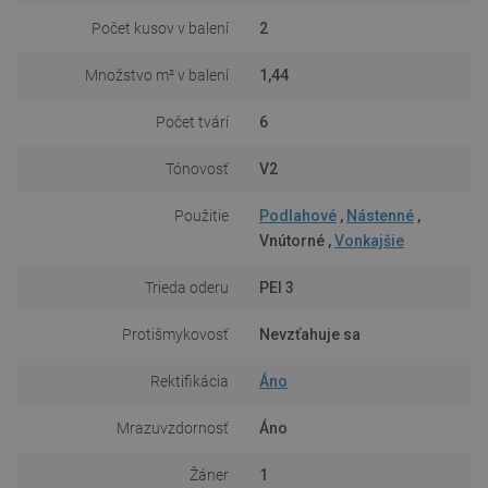
Počet kusov v balení
2
Množstvo m² v balení
1,44
Počet tvárí
6
Tónovosť
V2
Použitie
Podlahové
,
Nástenné
,
Vnútorné ,
Vonkajšie
Trieda oderu
PEI 3
Protišmykovosť
Nevzťahuje sa
Rektifikácia
Áno
Mrazuvzdornosť
Áno
Žáner
1