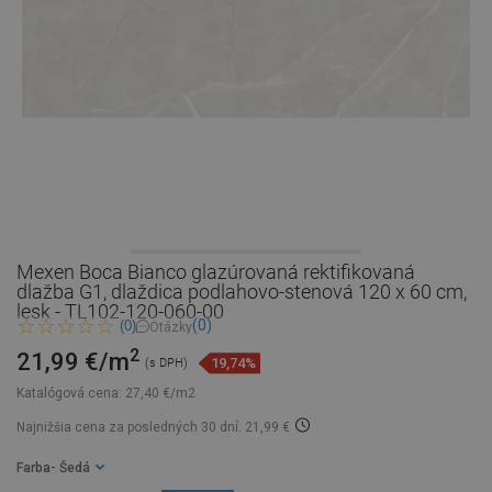
Mexen Boca Bianco glazúrovaná rektifikovaná
dlažba G1, dlaždica podlahovo-stenová 120 x 60 cm,
lesk - TL102-120-060-00
(0)
(0)
Otázky
2
21,99 €/m
19,74%
(s DPH)
Katalógová cena:
27,40 €/m2
Najnižšia cena za posledných 30 dní: 21,99 €
Farba
- Šedá