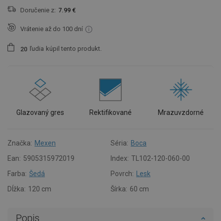
Doručenie z:
7.99 €
Vrátenie až do 100 dní
ľudia
kúpil tento produkt.
2
0
Glazovaný gres
Rektifikované
Mrazuvzdorné
Značka:
Mexen
Séria:
Boca
Ean:
5905315972019
Index:
TL102-120-060-00
Farba:
Šedá
Povrch:
Lesk
Dĺžka:
120 cm
Šírka:
60 cm
Popis