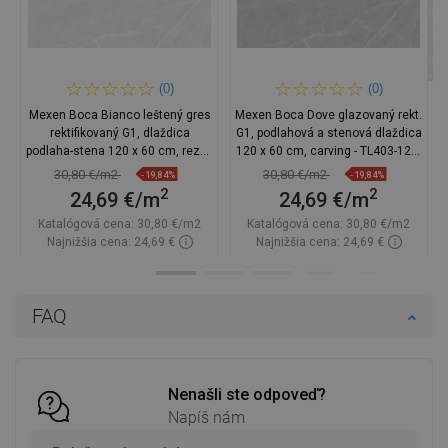
(0)
(0)
Mexen Boca Bianco leštený gres
Mexen Boca Dove glazovaný rekt.
rektifikovaný G1, dlaždica
G1, podlahová a stenová dlaždica
podlaha-stena 120 x 60 cm, rezba
120 x 60 cm, carving - TL403-120-
- TL403-120-060-00
060-01
30,80 €/m2
30,80 €/m2
-19,84%
-19,84%
2
2
24,69 €/m
24,69 €/m
Katalógová cena:
30,80 €/m2
Katalógová cena:
30,80 €/m2
Najnižšia cena: 24,69 €
Najnižšia cena: 24,69 €
Dostupnosť:
Na sklade
Dostupnosť:
Na sklade
Do košíka
Do košíka
FAQ
Porovnaj
favorite_border
Obľúbené
Porovnaj
favorite_border
Obľúbené
Nenašli ste odpoveď?
Napíš nám