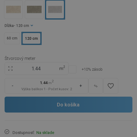
Dĺžka
- 120 cm
60 cm
120 cm
Štvorcový meter
2
m
+10% zásob
2
1.44
m
favorite_border
-
+
Výška balíkov
1
-
Počet kusov:
2
Do košíka
Dostupnosť:
Na sklade