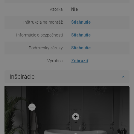
Vzorka
Nie
Inštrukcia na montáž
Stiahnutie
Informácie o bezpečnosti
Stiahnutie
Podmienky záruky
Stiahnutie
Výrobca
Zobraziť
Inšpirácie