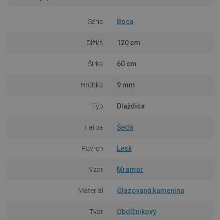
Séria
Boca
Dĺžka
120 cm
Šírka
60 cm
Hrúbka
9 mm
Typ
Dlaždica
Farba
Šedá
Povrch
Lesk
Vzor
Mramor
Materiál
Glazovaná kamenina
Tvar
Obdĺžnikový