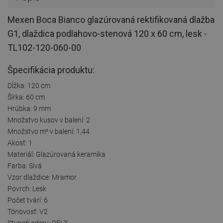
Mexen Boca Bianco glazúrovaná rektifikovaná dlažba
G1, dlaždica podlahovo-stenová 120 x 60 cm, lesk -
TL102-120-060-00
Špecifikácia produktu:
Dĺžka: 120 cm
Šírka: 60 cm
Hrúbka: 9 mm
Množstvo kusov v balení: 2
Množstvo m² v balení: 1,44
Akosť: 1
Materiál: Glazúrovaná keramika
Farba: Sivá
Vzor dlaždice: Mramor
Povrch: Lesk
Počet tvárí: 6
Tónovosť: V2
Stupeň oderu: PEI 3