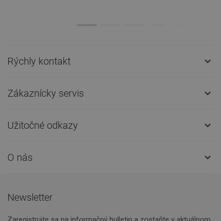
Rýchly kontakt

Zákaznícky servis

Užitočné odkazy

O nás

Newsletter
Zaregistrujte sa na informačný bulletin a zostaňte v aktuálnom