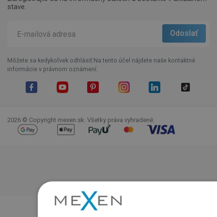
stave.
Môžete sa kedykoľvek odhlásiť.Na tento účel nájdete naše kontaktné
informácie v právnom oznámení.
Facebook
YouTube
Pinterest
Instagram
LinkedIn
TikTok
2026 © Copyright mexen.sk. Všetky práva vyhradené.