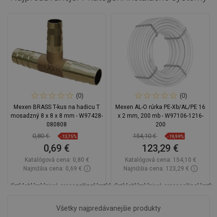
(0)
(0)
Mexen BRASS T-kus na hadicu T
Mexen AL-O rúrka PE-Xb/AL/PE 16
mosadzný 8 x 8 x 8 mm - W97428-
x 2 mm, 200 mb - W97106-1216-
080808
200
0,80 €
154,10 €
-13,75%
-19,99%
0,69 €
123,29 €
Katalógová cena:
0,80 €
Katalógová cena:
154,10 €
Najnižšia cena: 0,69 €
Najnižšia cena: 123,29 €
_LSCESI-
{"pt":"ch","m":"pixel_crossselling","mt":"hookDisplayProductAvailabilityEsi","mp"
{"pt":"ch","m":"pixel_crossselling","mt"
START_
Dostupnosť:
Na sklade
D
Všetky najpredávanejšie produkty
_LSCESIEND_