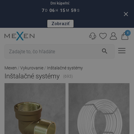
Dni kúpeľní:
7
06
15
59
D
H
M
S
close
Zobraziť
0
search
Mexen
Vykurovanie
Inštalačné systémy
Inštalačné systémy
(693)