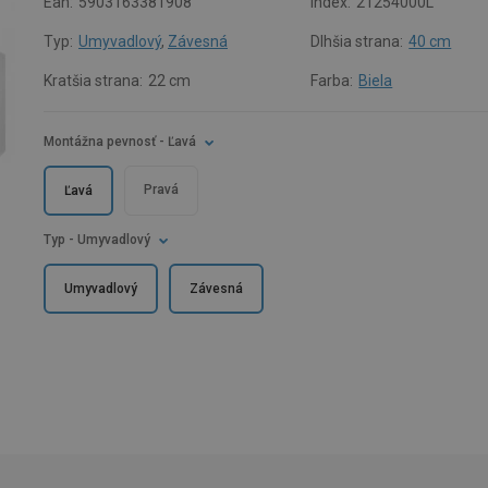
Ean:
5903163381908
Index:
21254000L
Typ:
Umyvadlový
,
Závesná
Dlhšia strana:
40 cm
Kratšia strana:
22 cm
Farba:
Biela
Montážna pevnosť
- Ľavá
Pravá
Ľavá
Typ
- Umyvadlový
Umyvadlový
Závesná