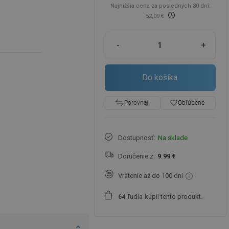
Najnižšia cena za posledných 30 dní:
52,09 €
-
+
Do košíka
favorite_border
Obľúbené
Porovnaj
Dostupnosť:
Na sklade
Doručenie z:
9.99 €
Vrátenie až do 100 dní
ľudia
kúpil tento produkt.
6
4