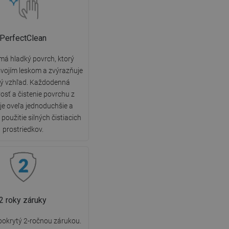
PerfectClean
má hladký povrch, ktorý
vojím leskom a zvýrazňuje
ký vzhľad. Každodenná
vosť a čistenie povrchu z
 je oveľa jednoduchšie a
použitie silných čistiacich
prostriedkov.
2 roky záruky
 pokrytý 2-ročnou zárukou.