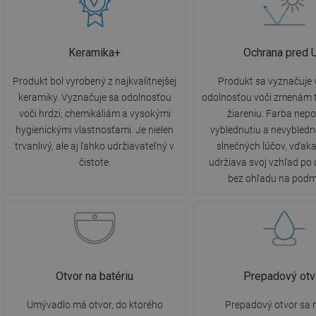
Keramika+
Ochrana pred 
Produkt bol vyrobený z najkvalitnejšej
Produkt sa vyznačuje
keramiky. Vyznačuje sa odolnosťou
odolnosťou voči zmenám t
voči hrdzi, chemikáliám a vysokými
žiareniu. Farba nepo
hygienickými vlastnosťami. Je nielen
vyblednutiu a nevybled
trvanlivý, ale aj ľahko udržiavateľný v
slnečných lúčov, vďak
čistote.
udržiava svoj vzhľad po 
bez ohľadu na podm
Otvor na batériu
Prepadový otv
Umývadlo má otvor, do ktorého
Prepadový otvor sa 