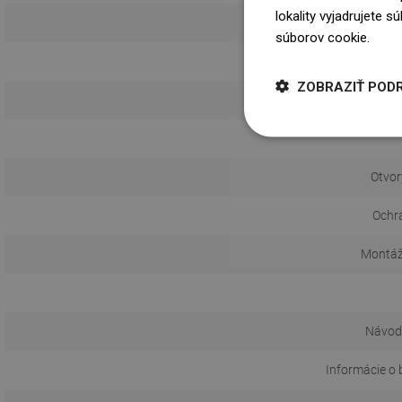
lokality vyjadrujete 
súborov cookie.
Dowi
ZOBRAZIŤ POD
Otvor
Ochr
Montáž
Návod 
Informácie o 