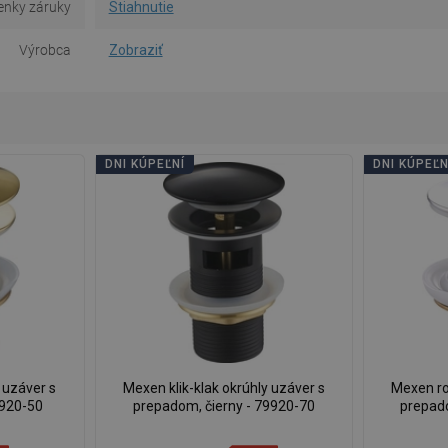
nky záruky
Stiahnutie
Výrobca
Zobraziť
DNI KÚPEĽNÍ
DNI KÚPEĽN
 uzáver s
Mexen klik-klak okrúhly uzáver s
Mexen rot
9920-50
prepadom, čierny - 79920-70
prepad