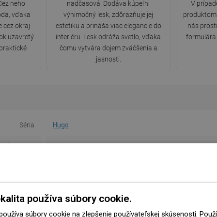
 Cez neho
nadčasová. Dodáva kúpeľni
V prípa
oda, vďaka
výnimočný lesk, zdôrazňuje jej
produktom
 cez okraj
estetiku a prináša viac elegancie do
nás pros
ok uzavretý.
interiéru. Lesk odráža svetlo, vďaka
formulára 
praktické
čomu vytvára dojem zväčšenia a
jasnosti.
Séria
Hugo
lhšia strana
40 cm
atšia strana
22 cm
Výška
12 cm
kalita používa súbory cookie.
Farba
Biela
 používa súbory cookie na zlepšenie používateľskej skúsenosti. Pou