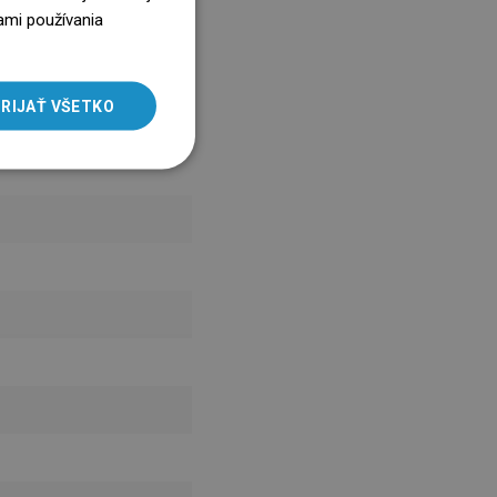
ENGLISH
ami používania
SLOVAK
LITHUANIAN
RIJAŤ VŠETKO
ROMANIAN
HUNGARIAN
FRENCH
ITALIAN
SPANISH
UKRAINIAN
BULGARIAN
ESTONIAN
DUTCH
LATVIAN