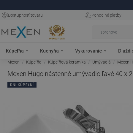
Dostupnosť tovaru
Pohodlné platby
Kúpeľňa
Kuchyňa
Vykurovanie
Dlaždi
Mexen
Kúpeľňa
Kúpeľňová keramika
Umývadlá
Mexen Hu
Mexen Hugo nástenné umývadlo ľavé 40 x 22
DNI KÚPEĽNÍ