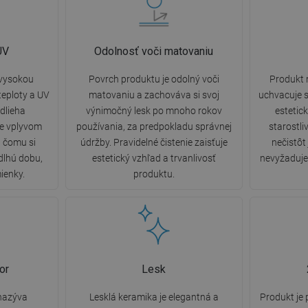
UV
Odolnosť voči matovaniu
 vysokou
Povrch produktu je odolný voči
Produkt 
eploty a UV
matovaniu a zachováva si svoj
uchvacuje s
dlieha
výnimočný lesk po mnoho rokov
estetic
ne vplyvom
používania, za predpokladu správnej
starostli
a čomu si
údržby. Pravidelné čistenie zaisťuje
nečistôt
dlhú dobu,
estetický vzhľad a trvanlivosť
nevyžaduje 
ienky.
produktu.
or
Lesk
nazýva
Lesklá keramika je elegantná a
Produkt je