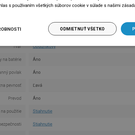
súhlas s používaním všetkých súborov cookie v súlade s našimi zásad
Povrch
Lesk
edz się więcej
Materiál
Keramika
ROBNOSTI
ODMIETNUŤ VŠETKO
P
Typ
Umyvadlový
,
Závesná
Tvar
Obdĺžnikový
y na batérie
Áno
anný povlak
Áno
na pevnosť
Ľavá
Prevod
Áno
na použitie
Stiahnutie
bezpečnosti
Stiahnutie