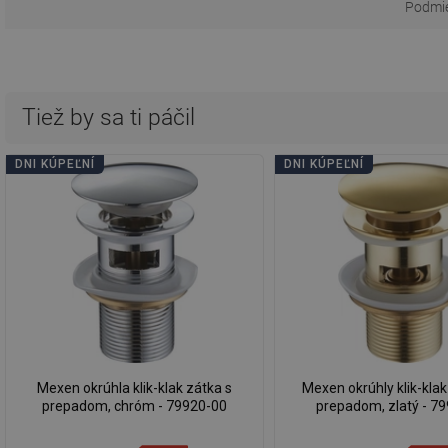
Podmie
Tiež by sa ti páčil
DNI KÚPEĽNÍ
DNI KÚPEĽNÍ
Mexen okrúhla klik-klak zátka s
Mexen okrúhly klik-klak
prepadom, chróm - 79920-00
prepadom, zlatý - 7