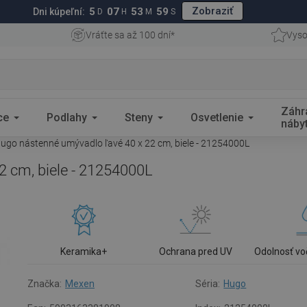
Zobraziť
5
07
53
58
Dni kúpeľní:
D
H
M
S
Vráťte sa až 100 dní*
Vyso
Záhr
ce
Podlahy
Steny
Osvetlenie
náby
go nástenné umývadlo ľavé 40 x 22 cm, biele - 21254000L
 cm, biele - 21254000L
Keramika+
Ochrana pred UV
Odolnosť vo
Značka:
Mexen
Séria:
Hugo