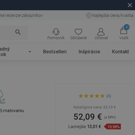
close
ké recenzie zákazníkov
Najlepšia cena/kvalita
0
search
Pomocník
Obľúbené
Účtovať
Vozík
adný
Bestselleri
Inšpirácie
Kontakt
tok
Mexen Hugo nástenné
(4)
umývadlo ľavé 40 x 22 cm,
biele - 21254000L
Katalógová cena:
65,10 €
či matovaniu
52,09 €
(s DPH)
Lacnejšie
13,01 €
19,98%