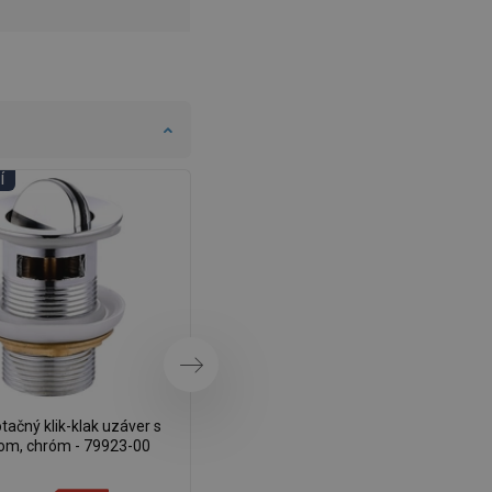
DANISH
SWEDISH
FINNISH
PORTUGUESE
CROATIAN
Í
DNI KÚPEĽNÍ
GREEK
SLOVENIAN
Ďalej
ačný klik-klak uzáver s
Mexen otočný klik-klak uzáver s
om, chróm - 79923-00
prepadom, zlatý - 79923-50