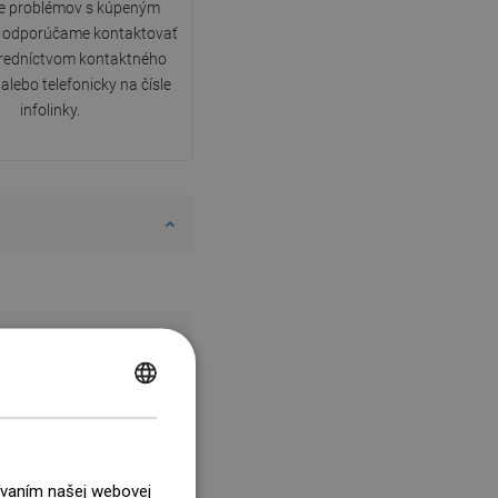
de problémov s kúpeným
 odporúčame kontaktovať
tredníctvom kontaktného
alebo telefonicky na čísle
infolinky.
POLISH
CZECH
GERMAN
žívaním našej webovej