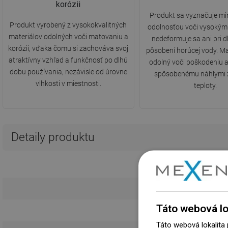
korózii
Produkt sa vyznačuje m
Produkt vyrobený z vysokokvalitných
odolnosťou voči vysokým
materiálov odolných voči matovaniu a
nedeformuje sa ani pri
korózii, vďaka čomu si zachováva svoj
pôsobení horúcej vody. Mate
atraktívny vzhľad a funkčnosť po dlhú
odolný voči poškodeniu 
dobu používania, nezávisle od úrovne
spôsobenému náhlymi
vlhkosti v miestnosti.
teploty.
Detaily produktu
Táto webová lo
Táto webová lokalita