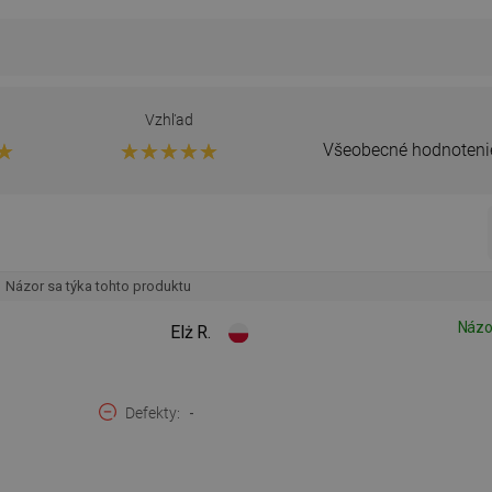
Vzhľad
Všeobecné hodnoteni
Názor sa týka tohto produktu
Názo
Elż R.
Defekty
-