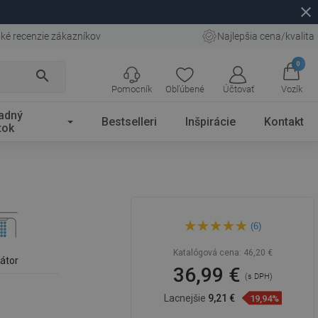
close
ké recenzie zákazníkov
Najlepšia cena/kvalita
0
search
Pomocník
Obľúbené
Účtovať
Vozík
adný
Bestselleri
Inšpirácie
Kontakt
tok
Mexen Kama umývadlová
(6)
batéria, chróm - 72500-00
Katalógová cena:
46,20 €
látor
36,99 €
(s DPH)
Lacnejšie
9,21 €
19,94%