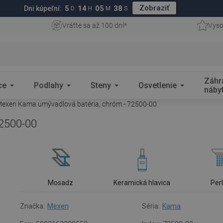
Zobraziť
5
14
05
37
Dni kúpeľní:
D
H
M
S
Vráťte sa až 100 dní*
Vyso
Záhr
ce
Podlahy
Steny
Osvetlenie
náby
exen Kama umývadlová batéria, chróm - 72500-00
2500-00
Mosadz
Keramická hlavica
Per
Značka:
Mexen
Séria:
Kama