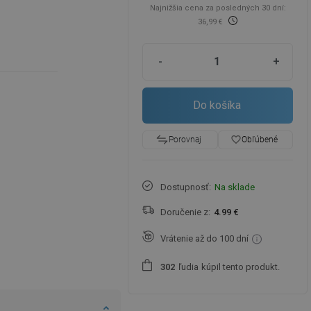
Najnižšia cena za posledných 30 dní:
36,99 €
-
+
Do košíka
favorite_border
Obľúbené
Porovnaj
Dostupnosť:
Na sklade
Doručenie z:
4.99 €
Vrátenie až do 100 dní
ľudia
kúpil tento produkt.
3
0
2