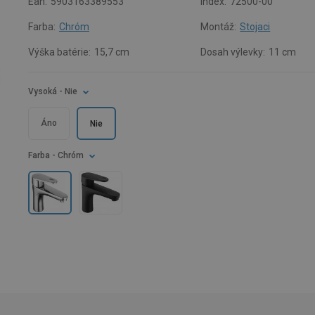
Ean:
5903163389553
Index:
72500-00
Farba:
Chróm
Montáž:
Stojaci
Výška batérie:
15,7 cm
Dosah výlevky:
11 cm
Vysoká
- Nie
Áno
Nie
Farba
- Chróm