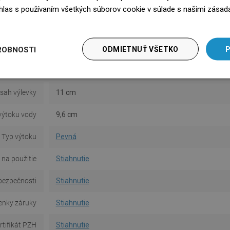
tka v balení
Nie
súhlas s používaním všetkých súborov cookie v súlade s našimi zásad
edz się więcej
Montáž
Stojaci
ermostatom
Nie
ROBNOSTI
ODMIETNUŤ VŠETKO
P
ška batérie
15,7 cm
sah výlevky
11 cm
výtoku vody
9,6 cm
Typ výtoku
Pevná
na použitie
Stiahnutie
bezpečnosti
Stiahnutie
nky záruky
Stiahnutie
rtifikát PZH
Stiahnutie