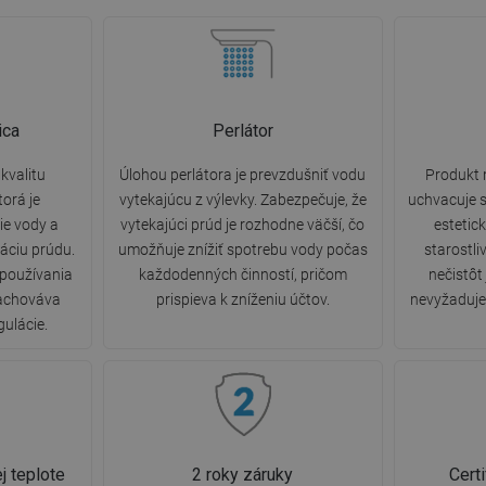
ica
Perlátor
kvalitu
Úlohou perlátora je prevzdušniť vodu
Produkt 
torá je
vytekajúcu z výlevky. Zabezpečuje, že
uchvacuje s
e vody a
vytekajúci prúd je rozhodne väčší, čo
estetic
áciu prúdu.
umožňuje znížiť spotrebu vody počas
starostli
 používania
každodenných činností, pričom
nečistôt
zachováva
prispieva k zníženiu účtov.
nevyžaduje 
gulácie.
j teplote
2 roky záruky
Cert