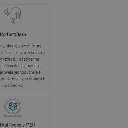
PerfectClean
má hladký povrch, ktorý
vojím leskom a zvýrazňuje
ký vzhľad. Každodenná
vosť a čistenie povrchu z
 je oveľa jednoduchšie a
použitie silných čistiacich
prostriedkov.
ifikát hygieny PZH