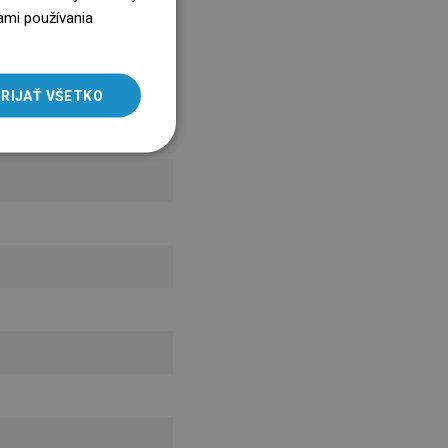
ENGLISH
ami používania
SLOVAK
LITHUANIAN
RIJAŤ VŠETKO
ROMANIAN
HUNGARIAN
FRENCH
ITALIAN
SPANISH
UKRAINIAN
BULGARIAN
ESTONIAN
DUTCH
LATVIAN