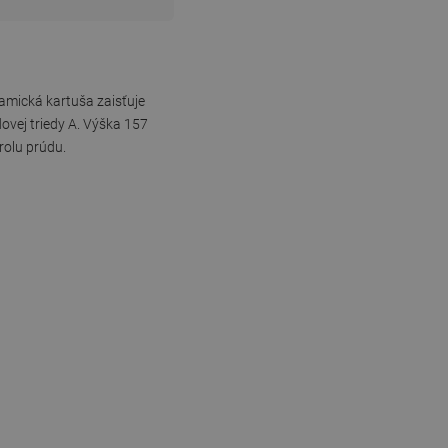
amická kartuša zaisťuje
ovej triedy A. Výška 157
olu prúdu.