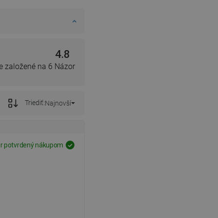
4.8
e založené na 6 Názor
Triediť:
Najnovší
r potvrdený nákupom