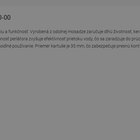
0-00
u a funkčnosť. Vyrobená z odolnej mosadze zaručuje dlhú životnosť, ker
sť perlátora zvyšuje efektívnosť prietoku vody, čo sa zaradzuje do prúd
né používanie. Priemer kartuše je 35 mm, čo zabezpečuje presnú kontr