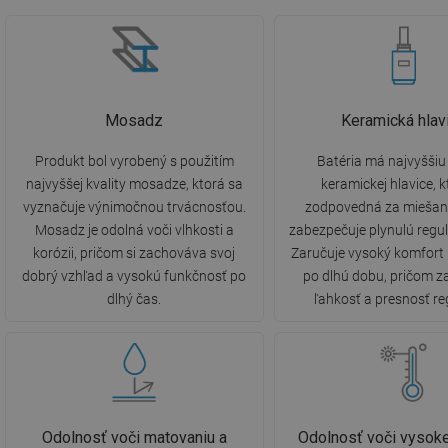
Mosadz
Keramická hlav
Produkt bol vyrobený s použitím
Batéria má najvyššiu 
najvyššej kvality mosadze, ktorá sa
keramickej hlavice, k
vyznačuje výnimočnou trvácnosťou.
zodpovedná za miešani
Mosadz je odolná voči vlhkosti a
zabezpečuje plynulú regul
korózii, pričom si zachováva svoj
Zaručuje vysoký komfort
dobrý vzhľad a vysokú funkčnosť po
po dlhú dobu, pričom 
dlhý čas.
ľahkosť a presnosť re
Odolnosť voči matovaniu a
Odolnosť voči vysoke