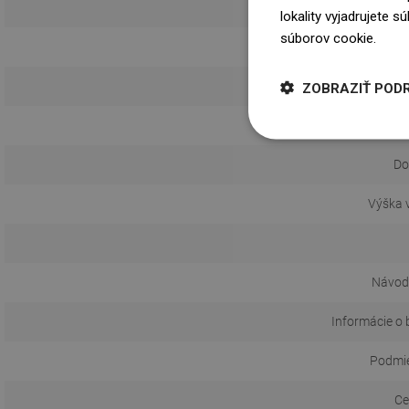
Zá
lokality vyjadrujete 
súborov cookie.
Dowi
S t
ZOBRAZIŤ POD
Vý
Do
Výška 
Návod 
Informácie o 
Podmie
Ce