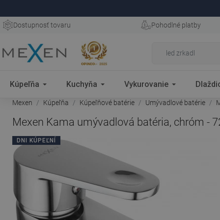
Dostupnosť tovaru
Pohodlné platby
Kúpeľňa
Kuchyňa
Vykurovanie
Dlaždi
Mexen
Kúpeľňa
Kúpeľňové batérie
Umývadlové batérie
M
Mexen Kama umývadlová batéria, chróm - 7
DNI KÚPEĽNÍ