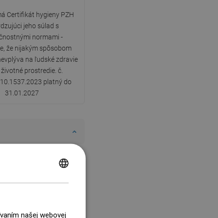
á Certifikát hygieny PZH
dzujúci jeho súlad s
čnostnými normami -
e, že nijakým spôsobom
nevplýva na ľudské zdravie
 životné prostredie. č.
10.1537.2023 platný do
31.01.2027
POLISH
CZECH
GERMAN
žívaním našej webovej