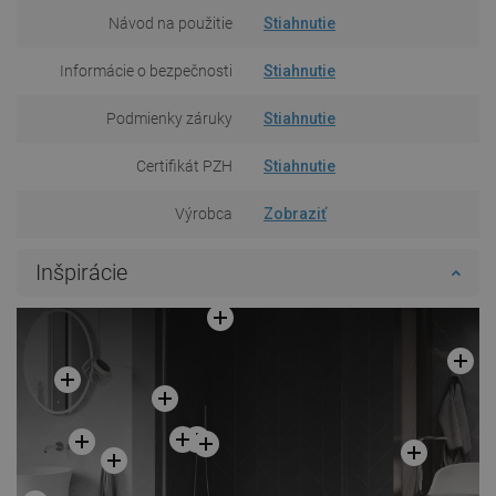
Návod na použitie
Stiahnutie
Informácie o bezpečnosti
Stiahnutie
Podmienky záruky
Stiahnutie
Certifikát PZH
Stiahnutie
Výrobca
Zobraziť
Inšpirácie