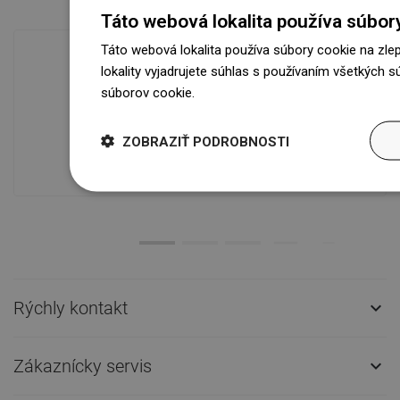
Táto webová lokalita používa súbor
Táto webová lokalita používa súbory cookie na zle
lokality vyjadrujete súhlas s používaním všetkých 
súborov cookie.
Dowiedz się więcej
Dostupnosť tovaru
Naše výrobky na vás čakajú v
modernom sklade.Vždy pripravený na
ZOBRAZIŤ PODROBNOSTI
prepravu!
Rýchly kontakt

Zákaznícky servis
