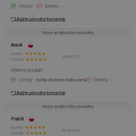
Výhody
-
Defekty
-
Ukážte pôvodný komentár
Názor sa týka tohto produktu
AnniK
Kvalita:
23-08-2021
Vzhľad:
Výborný produkt
Výhody
rýchle dodanie, nízka cena
Defekty
-
Ukážte pôvodný komentár
Názor sa týka tohto produktu
PrakN
Kvalita:
05-05-2021
Vzhľad: