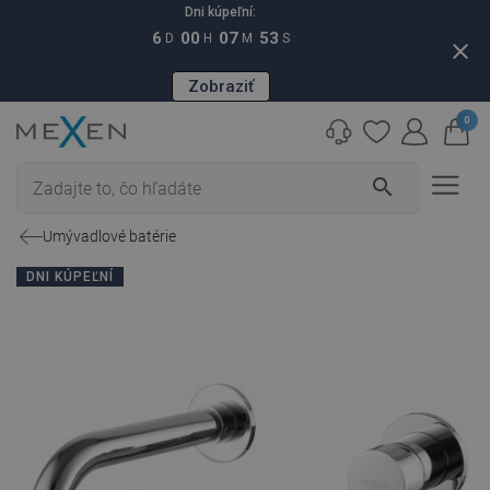
Dni kúpeľní:
6
00
07
52
D
H
M
S
close
Zobraziť
0
search
Umývadlové batérie
DNI KÚPEĽNÍ