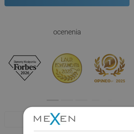
ocenenia
Pokladňa viac