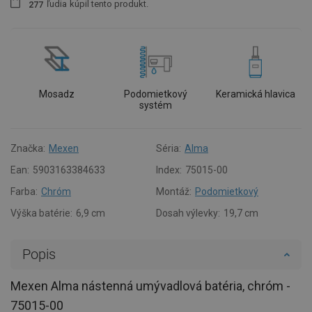
ľudia
kúpil tento produkt.
2
7
7
Mosadz
Podomietkový
Keramická hlavica
systém
Značka:
Mexen
Séria:
Alma
Ean:
5903163384633
Index:
75015-00
Farba:
Chróm
Montáž:
Podomietkový
Výška batérie:
6,9 cm
Dosah výlevky:
19,7 cm
Popis
Mexen Alma nástenná umývadlová batéria, chróm -
75015-00