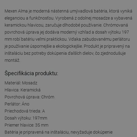
Mexen Alma je moderná nástenná umývadlová batéria, ktorá vyniká
eleganciou a funkčnosťou. Vyrobená z odolnej mosadze a vybavená
keramickou hlavicou, zaručuje dlhodobé používanie. Chrómovaná
povrchová úprava jej dodáva moderný vzhľad a dosah výtoku 197
mm robí batériu veľmi praktickou. Vďaka zabudovanému perlátoru
je používanie úspornejšie a ekologickejšie. Produkt je pripravený na
inštaláciu bez potreby dokúpenia ďalších dielov, čo zjednodušuje
montáž.
Špecifikácia produktu:
Materiál: Mosadz
Hlavica: Keramická
Povrchová úprava: Chróm
Perlátor: Áno
Priechodová trieda: A
Dosah výtoku: 197mm
Priemer hlavice: 35 mm
Batéria je pripravená na inštaláciu, nevyžaduje dokúpenie