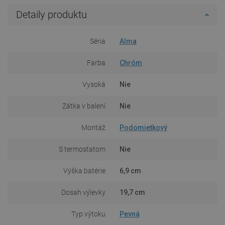
Detaily produktu
Séria
Alma
Farba
Chróm
Vysoká
Nie
Zátka v balení
Nie
Montáž
Podomietkový
S termostatom
Nie
Výška batérie
6,9 cm
Dosah výlevky
19,7 cm
Typ výtoku
Pevná