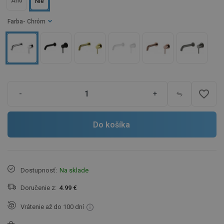
Áno
Nie
Farba
- Chróm
favorite_border
-
+
Do košíka
Dostupnosť:
Na sklade
Doručenie z:
4.99 €
Vrátenie až do 100 dní