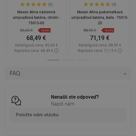
(6)
(4)
Mexen Alma nástenná
Mexen Alma podomietková
umývadlová batéria, chróm -
umývadlová batéria, biela - 75015-
75015-00
20
85,60 €
88,90 €
-19,99%
-19,92%
68,49 €
71,19 €
Katalógová cena:
85,60 €
Katalógová cena:
88,90 €
Najnižšia cena: 68,49 €
Najnižšia cena: 71,19 €
Dostupnosť:
Na sklade
Dostupnosť:
Na sklade
Do košíka
Do košíka
FAQ
Porovnaj
favorite_border
Obľúbené
Porovnaj
favorite_border
Obľúbené
Nenašli ste odpoveď?
Napíš nám
Položte nám otázku