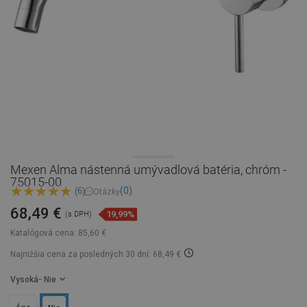
Mexen Alma nástenná umývadlová batéria, chróm -
75015-00
(0)
(6)
Otázky
68,49 €
19,99%
(s DPH)
Katalógová cena:
85,60 €
Najnižšia cena za posledných 30 dní: 68,49 €
Vysoká
- Nie