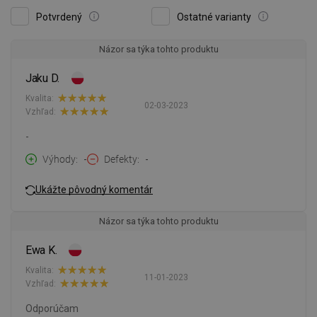
Potvrdený
Ostatné varianty
Názor sa týka tohto produktu
Jaku D.
Kvalita:
02-03-2023
Vzhľad:
-
Výhody
-
Defekty
-
Ukážte pôvodný komentár
Názor sa týka tohto produktu
Ewa K.
Kvalita:
11-01-2023
Vzhľad:
Odporúčam