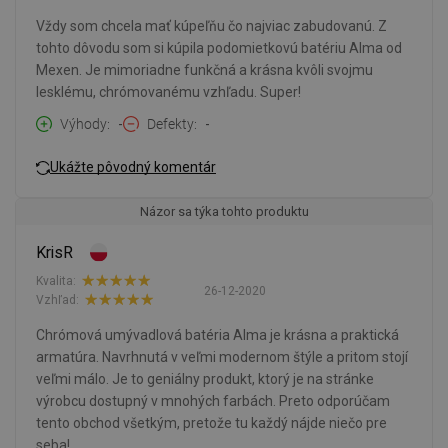
Vždy som chcela mať kúpeľňu čo najviac zabudovanú. Z
tohto dôvodu som si kúpila podomietkovú batériu Alma od
Mexen. Je mimoriadne funkčná a krásna kvôli svojmu
lesklému, chrómovanému vzhľadu. Super!
Výhody
-
Defekty
-
Ukážte pôvodný komentár
Názor sa týka tohto produktu
KrisR
Kvalita:
26-12-2020
Vzhľad:
Chrómová umývadlová batéria Alma je krásna a praktická
armatúra. Navrhnutá v veľmi modernom štýle a pritom stojí
veľmi málo. Je to geniálny produkt, ktorý je na stránke
výrobcu dostupný v mnohých farbách. Preto odporúčam
tento obchod všetkým, pretože tu každý nájde niečo pre
seba!