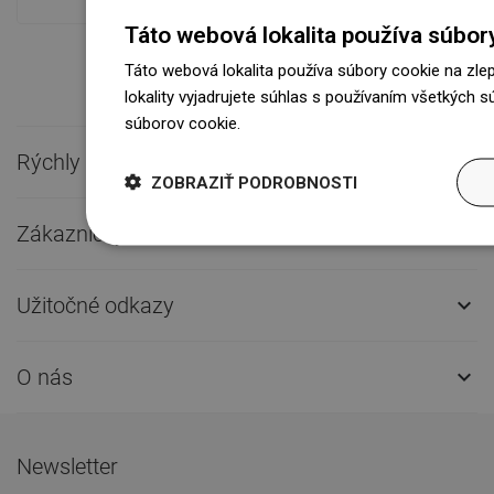
Táto webová lokalita používa súbor
Táto webová lokalita používa súbory cookie na zle
lokality vyjadrujete súhlas s používaním všetkých 
súborov cookie.
Dowiedz się więcej
Rýchly kontakt

ZOBRAZIŤ PODROBNOSTI
Zákaznícky servis

Užitočné odkazy

O nás

Newsletter