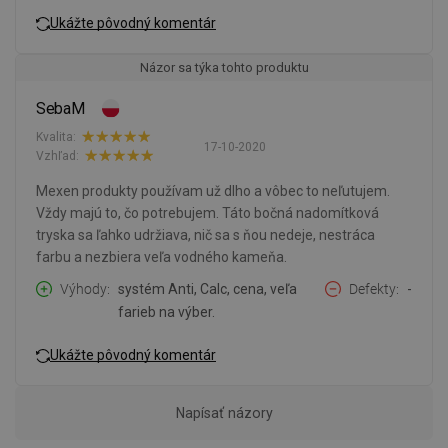
Ukážte pôvodný komentár
Názor sa týka tohto produktu
SebaM
Kvalita:
17-10-2020
Vzhľad:
Mexen produkty používam už dlho a vôbec to neľutujem.
Vždy majú to, čo potrebujem. Táto bočná nadomítková
tryska sa ľahko udržiava, nič sa s ňou nedeje, nestráca
farbu a nezbiera veľa vodného kameňa.
Výhody
systém Anti, Calc, cena, veľa
Defekty
-
farieb na výber.
Ukážte pôvodný komentár
Napísať názory