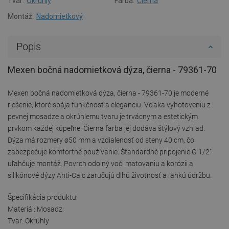
Tvar:
Okrúhly
Farba:
Čierna
Montáž:
Nadomietkový
Popis
Mexen bočná nadomietková dýza, čierna - 79361-70
Mexen bočná nadomietková dýza, čierna - 79361-70 je moderné
riešenie, ktoré spája funkčnosť a eleganciu. Vďaka vyhotoveniu z
pevnej mosadze a okrúhlemu tvaru je trvácnym a estetickým
prvkom každej kúpeľne. Čierna farba jej dodáva štýlový vzhľad.
Dýza má rozmery ø50 mm a vzdialenosť od steny 40 cm, čo
zabezpečuje komfortné používanie. Štandardné pripojenie G 1/2"
uľahčuje montáž. Povrch odolný voči matovaniu a korózii a
silikónové dýzy Anti-Calc zaručujú dlhú životnosť a ľahkú údržbu.
Špecifikácia produktu:
Materiál: Mosadz:
Tvar: Okrúhly