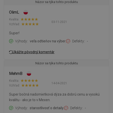
Názor sa týka tohto produktu
OlimL
Kvalita:
03-11-2021
Vzhľad:
Super!
Výhody
veľa odtieňov na výber.
Defekty
-
Ukážte pôvodný komentár
Názor sa týka tohto produktu
MehmB
Kvalita:
14-04-2021
Vzhľad:
Super bočná nadomietková dýza za dobrú cenu a vysokú
kvalitu - ako je to v Mexen.
Výhody
starostlivosť o detaily.
Defekty
-