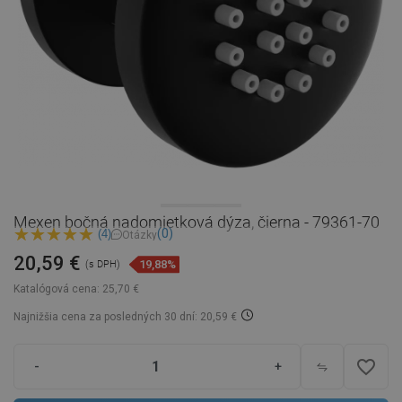
Mexen bočná nadomietková dýza, čierna - 79361-70
(0)
(4)
Otázky
20,59 €
19,88%
(s DPH)
Katalógová cena:
25,70 €
Najnižšia cena za posledných 30 dní: 20,59 €
favorite_border
-
+