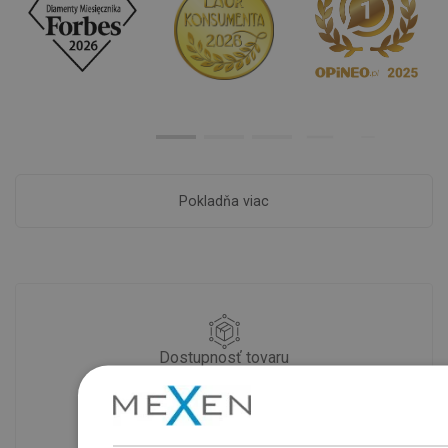
Pokladňa viac
Dostupnosť tovaru
Naše výrobky na vás čakajú v
modernom sklade.Vždy pripravený na
prepravu!