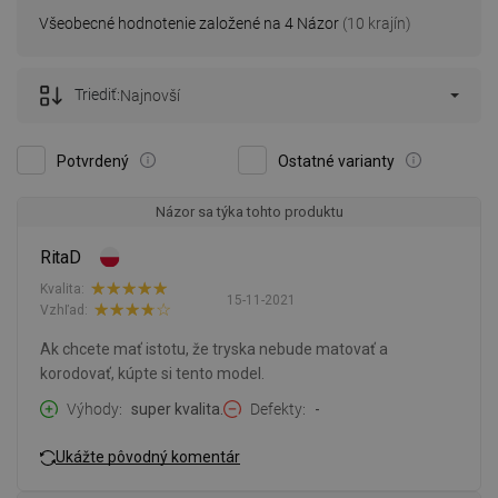
Všeobecné hodnotenie založené na 4 Názor
(10 krajín)
Triediť:
Najnovší
Potvrdený
Ostatné varianty
Názor sa týka tohto produktu
RitaD
Kvalita:
15-11-2021
Vzhľad:
Ak chcete mať istotu, že tryska nebude matovať a
korodovať, kúpte si tento model.
Výhody
super kvalita.
Defekty
-
Ukážte pôvodný komentár