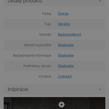
Detaily produktu
Farba
Čierna
Tvar
Okrúhly
Montáž
Nadomietkový
Návod na použitie
Stiahnutie
Bezpečnostné informácie
Stiahnutie
Podmienky záruky
Stiahnutie
Výrobca
Zobraziť
Inšpirácie