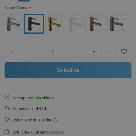
Farba
- Čierna
favorite_border
-
+
Do košíka
Dostupnosť:
Na sklade
Doručenie z:
4.99 €
Vrátenie až do 100 dní
ľudia
kúpil tento produkt.
2
7
3