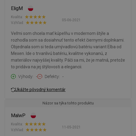
EligM
Kvalita:
05-06-2021
Vzhľad:
Veľmi som chcela mať kúpeľňu v modernom štýle a
rozhodla som sa dosiahnuť tento efekt čiernymi doplnkami.
Objednala som si teda umývadlovú batériu variant Elba od
Mexen. Ide o trvanlivú batériu, kvalitne vykonanú, z
materiálov najvyššej kvality. Páči sa mi, že je matná, pretože
to pridáva na jej štýlovosti a elegancii.
Výhody
-
Defekty
-
Ukážte pôvodný komentár
Názor sa týka tohto produktu
MalwP
Kvalita:
11-05-2021
Vzhľad: