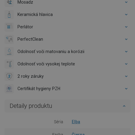
Mosadz
Keramická hlavica
Perlátor
PerfectClean
Odolnosť voči matovaniu a korózii
Odolnosť voči vysokej teplote
2 roky záruky
Certifikát hygieny PZH
Detaily produktu
Séria
Elba
Farba
Čierna