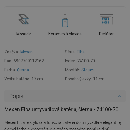
Mosadz
Keramická hlavica
Perlátor
Značka:
Mexen
Séria:
Elba
Ean:
5907709112162
Index:
74100-70
Farba:
Čierna
Montáž:
Stojaci
Výška batérie:
17 cm
Dosah výlevky:
11 cm
Popis
Mexen Elba umývadlová batéria, čierna - 74100-70
Mexen Elba je štýlová a funkčná batéria do umývadla v elegantnej
čiernej farbe. Vyrobená z kvalitného mosadze, ponúka dlhú