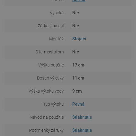
Vysoká
Nie
Zátka v balení
Nie
Montáž
Stojaci
S termostatom
Nie
Výška batérie
17 cm
Dosah výlevky
11 cm
Výška výtoku vody
9 cm
Typ výtoku
Pevná
Návod na použitie
Stiahnutie
Podmienky záruky
Stiahnutie