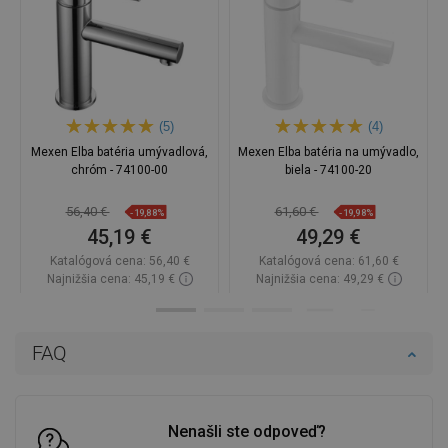
(5)
(4)
Mexen Elba batéria umývadlová,
Mexen Elba batéria na umývadlo,
chróm - 74100-00
biela - 74100-20
56,40 €
61,60 €
-19,88%
-19,98%
45,19 €
49,29 €
Katalógová cena:
56,40 €
Katalógová cena:
61,60 €
Najnižšia cena: 45,19 €
Najnižšia cena: 49,29 €
Dostupnosť:
Na sklade
Dostupnosť:
Na sklade
Do košíka
Do košíka
FAQ
Porovnaj
favorite_border
Obľúbené
Porovnaj
favorite_border
Obľúbené
Nenašli ste odpoveď?