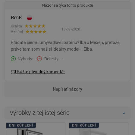
Názor sa týka tohto produktu
BenB
Kvalita:
18-07-2020
Vzhľad:
Hľadáte čiernu umývadlovú batériu? Iba u Mexen, pretože
práve tam som našiel ideálny model – Elba.
Výhody
-
Defekty
-
Ukážte pôvodný komentár
Napísať názory
Výrobky z tej istej série
DNI KÚPEĽNÍ
DNI KÚPEĽNÍ