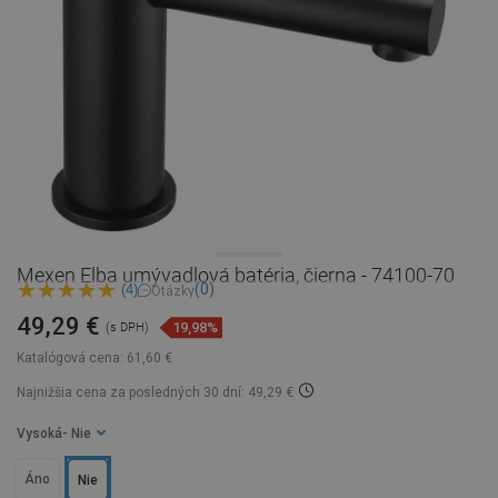
Mexen Elba umývadlová batéria, čierna - 74100-70
(0)
(4)
Otázky
49,29 €
19,98%
(s DPH)
Katalógová cena:
61,60 €
Najnižšia cena za posledných 30 dní: 49,29 €
Vysoká
- Nie
Áno
Nie