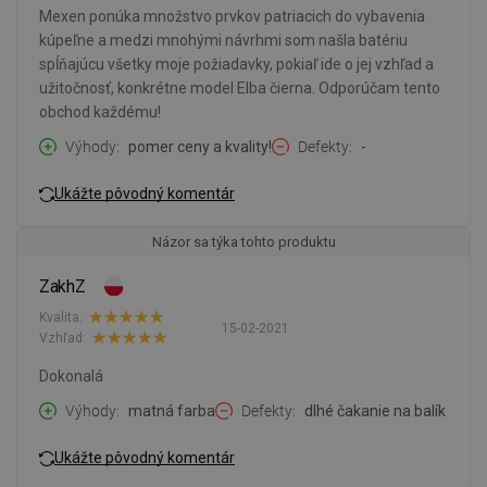
Mexen ponúka množstvo prvkov patriacich do vybavenia
kúpeľne a medzi mnohými návrhmi som našla batériu
spĺňajúcu všetky moje požiadavky, pokiaľ ide o jej vzhľad a
užitočnosť, konkrétne model Elba čierna. Odporúčam tento
obchod každému!
Výhody
pomer ceny a kvality!
Defekty
-
Ukážte pôvodný komentár
Názor sa týka tohto produktu
ZakhZ
Kvalita:
15-02-2021
Vzhľad:
Dokonalá
Výhody
matná farba
Defekty
dlhé čakanie na balík
Ukážte pôvodný komentár