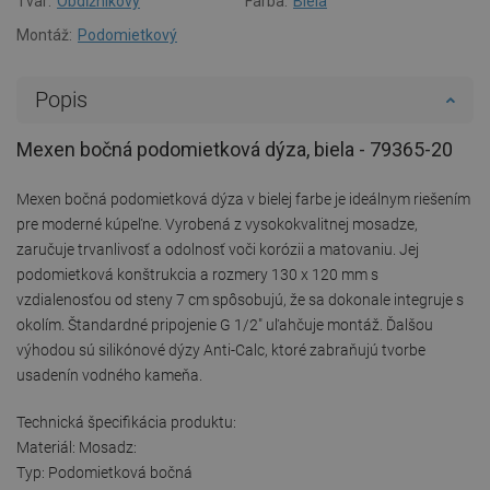
Tvar:
Obdĺžnikový
Farba:
Biela
Montáž:
Podomietkový
Popis
Mexen bočná podomietková dýza, biela - 79365-20
Mexen bočná podomietková dýza v bielej farbe je ideálnym riešením
pre moderné kúpeľne. Vyrobená z vysokokvalitnej mosadze,
zaručuje trvanlivosť a odolnosť voči korózii a matovaniu. Jej
podomietková konštrukcia a rozmery 130 x 120 mm s
vzdialenosťou od steny 7 cm spôsobujú, že sa dokonale integruje s
okolím. Štandardné pripojenie G 1/2" uľahčuje montáž. Ďalšou
výhodou sú silikónové dýzy Anti-Calc, ktoré zabraňujú tvorbe
usadenín vodného kameňa.
Technická špecifikácia produktu:
Materiál: Mosadz:
Typ: Podomietková bočná