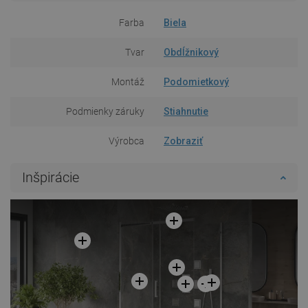
Farba
Biela
Tvar
Obdĺžnikový
Montáž
Podomietkový
Podmienky záruky
Stiahnutie
Výrobca
Zobraziť
Inšpirácie