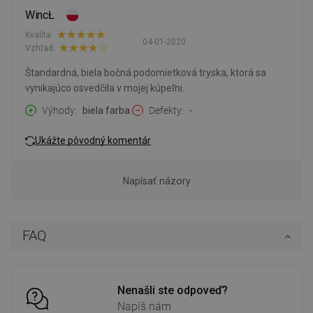
WincŁ
Kvalita:
04-01-2020
Vzhľad:
Štandardná, biela bočná podomietková tryska, ktorá sa
vynikajúco osvedčila v mojej kúpeľni.
Výhody
biela farba.
Defekty
-
Ukážte pôvodný komentár
Napísať názory
FAQ
Nenašli ste odpoveď?
Napíš nám