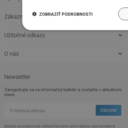
ZOBRAZIŤ PODROBNOSTI
Zákaznícky servis

Užitočné odkazy

O nás

Newsletter
Zaregistrujte sa na informačný bulletin a zostaňte v aktuálnom
stave.
Môžete sa kedykoľvek odhlásiť.Na tento účel nájdete naše kontaktné