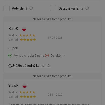
Potvrdený
Ostatné varianty
Názor sa týka tohto produktu
KateS
Kvalita:
17-09-2021
Vzhľad:
Super!
Výhody
dobrá cena.
Defekty
-
Ukážte pôvodný komentár
Názor sa týka tohto produktu
YusuK
Kvalita:
08-11-2020
Vzhľad: