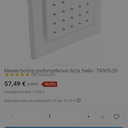
Mexen bočná podomietková dýza, biela - 79365-20
(0)
(4)
Otázky
57,49 €
19,93%
(s DPH)
Katalógová cena:
71,80 €
Najnižšia cena za posledných 30 dní: 57,49 €
favorite_border
-
+