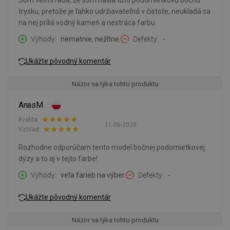
Som veľmi rada, že som našla túto podomietkovú bočnú
trysku, pretože je ľahko udržiavateľná v čistote, neukladá sa
na nej príliš vodný kameň a nestráca farbu.
Výhody
nematnie, nežltne.
Defekty
-
Ukážte pôvodný komentár
Názor sa týka tohto produktu
AnasM
Kvalita:
11-06-2020
Vzhľad:
Rozhodne odporúčam tento model bočnej podomietkovej
dýzy a to aj v tejto farbe!
Výhody
veľa farieb na výber.
Defekty
-
Ukážte pôvodný komentár
Názor sa týka tohto produktu