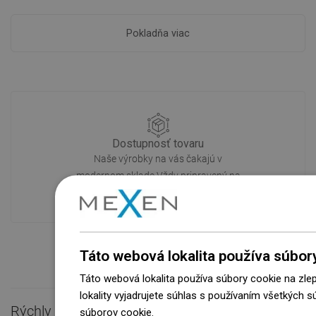
Pokladňa viac
Dostupnosť tovaru
Naše výrobky na vás čakajú v
modernom sklade.Vždy pripravený na
prepravu!
Táto webová lokalita používa súbor
Táto webová lokalita používa súbory cookie na zle
lokality vyjadrujete súhlas s používaním všetkých 
Rýchly kontakt

súborov cookie.
Dowiedz się więcej