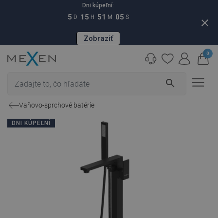
Dni kúpeľní:
5
15
51
04
D
H
M
S
close
Zobraziť
0
search
Vaňovo-sprchové batérie
DNI KÚPEĽNÍ