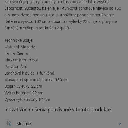
zabezpečuje plynulý a presný prietok vody a perlátor zvyšuje
úspornosť. Súčasťou balenia je 1-funkčná sprchová hlavica so 150
cm mosadznou hadicou, ktorá umožňuje pohodlné používanie.
Batéria s výškou 102 cm a dosahom výlevky 22 cm je štýlovým a
funkčným riešením pre každú kúpeľňu.
Technické údaje:
Materiál: Mosadz
Farba: Čierna
Hlavica: Keramická
Perlátor: Áno
Sprchová hlavica: 1-funkčná
Mosadzná sprchová hadica: 150 cm
Dosah výlevky: 22 cm
Výška batérie: 102 cm
Výška výtoku vody: 86 cm
Inovatívne riešenia používané v tomto produkte
Mosadz