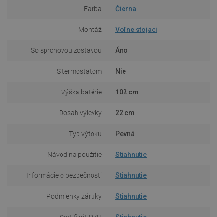
Farba
Čierna
Montáž
Voľne stojaci
So sprchovou zostavou
Áno
S termostatom
Nie
Výška batérie
102 cm
Dosah výlevky
22 cm
Typ výtoku
Pevná
Návod na použitie
Stiahnutie
Informácie o bezpečnosti
Stiahnutie
Podmienky záruky
Stiahnutie
Certifikát PZH
Stiahnutie