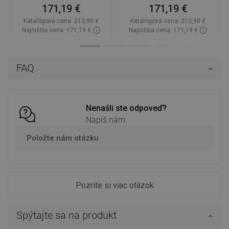
171,19 €
171,19 €
Katalógová cena:
213,90 €
Katalógová cena:
213,90 €
Najnižšia cena: 171,19 €
Najnižšia cena: 171,19 €
Dostupnosť:
Na sklade
Dostupnosť:
Na sklade
Do košíka
Do košíka
FAQ
Porovnaj
favorite_border
Obľúbené
Porovnaj
favorite_border
Obľúbené
Nenašli ste odpoveď?
Napíš nám
Položte nám otázku
Pozrite si viac otázok
Spýtajte sa na produkt