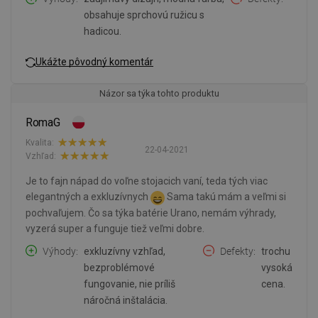
obsahuje sprchovú ružicu s
hadicou.
Ukážte pôvodný komentár
Názor sa týka tohto produktu
RomaG
Kvalita:
22-04-2021
Vzhľad:
Je to fajn nápad do voľne stojacich vaní, teda tých viac
elegantných a exkluzívnych
Sama takú mám a veľmi si
pochvaľujem. Čo sa týka batérie Urano, nemám výhrady,
vyzerá super a funguje tiež veľmi dobre.
Výhody
exkluzívny vzhľad,
Defekty
trochu
bezproblémové
vysoká
fungovanie, nie príliš
cena.
náročná inštalácia.