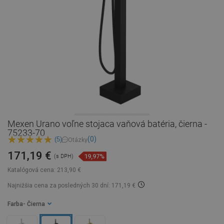
Mexen Urano voľne stojaca vaňová batéria, čierna -
75233-70
(0)
(5)
Otázky
171,19 €
19,97%
(s DPH)
Katalógová cena:
213,90 €
Najnižšia cena za posledných 30 dní: 171,19 €
Farba
- Čierna