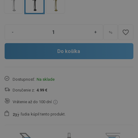
favorite_border
-
+
Do košíka
Dostupnosť:
Na sklade
Doručenie z:
4.99 €
Vrátenie až do 100 dní
ľudia
kúpil tento produkt.
2
3
7