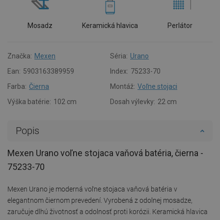
Mosadz
Keramická hlavica
Perlátor
Značka:
Mexen
Séria:
Urano
Ean:
5903163389959
Index:
75233-70
Farba:
Čierna
Montáž:
Voľne stojaci
Výška batérie:
102 cm
Dosah výlevky:
22 cm
Popis
Mexen Urano voľne stojaca vaňová batéria, čierna -
75233-70
Mexen Urano je moderná voľne stojaca vaňová batéria v
elegantnom čiernom prevedení. Vyrobená z odolnej mosadze,
zaručuje dlhú životnosť a odolnosť proti korózii. Keramická hlavica