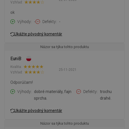
Vzhľad:
ok
Výhody
-
Defekty
-
Ukážte pôvodný komentár
Názor sa týka tohto produktu
EuniB
Kvalita:
25-11-2021
Vzhľad:
Odporúčam!
Výhody
dobré materiály, fajn
Defekty
trochu
sprcha.
drahé.
Ukážte pôvodný komentár
Názor sa týka tohto produktu