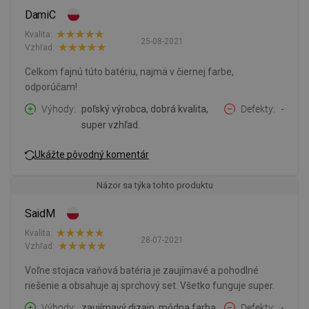
DamiC
Kvalita:
25-08-2021
Vzhľad:
Celkom fajnú túto batériu, najmä v čiernej farbe,
odporúčam!
Výhody
poľský výrobca, dobrá kvalita,
Defekty
-
super vzhľad.
Ukážte pôvodný komentár
Názor sa týka tohto produktu
SaidM
Kvalita:
28-07-2021
Vzhľad:
Voľne stojaca vaňová batéria je zaujímavé a pohodlné
riešenie a obsahuje aj sprchový set. Všetko funguje super.
Výhody
zaujímavý dizajn, módna farba,
Defekty
-