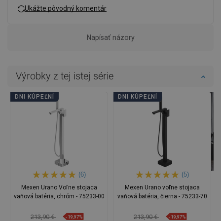
Ukážte pôvodný komentár
Napísať názory
Výrobky z tej istej série
DNI KÚPEĽNÍ
DNI KÚPEĽNÍ
(6)
(5)
Mexen Urano Voľne stojaca
Mexen Urano voľne stojaca
vaňová batéria, chróm - 75233-00
vaňová batéria, čierna - 75233-70
213,90 €
213,90 €
-19,97%
-19,97%