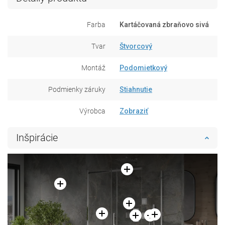
Farba
Kartáčovaná zbraňovo sivá
Tvar
Štvorcový
Montáž
Podomietkový
Podmienky záruky
Stiahnutie
Výrobca
Zobraziť
Inšpirácie