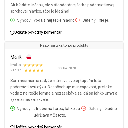
Ak hľadáte krásnu, ale v štandardnej farbe podomietkovej
sprchovej hlavice, táto je ideálna!
Výhody
voda z nej tečie hladko.
Defekty
nie je.
Ukážte pôvodný komentár
Názor sa týka tohto produktu
MaliK
Kvalita:
09-04-2020
Vzhľad:
Som nesmierne rád, že mám vo svojej kúpeľni túto
podomietkovú dýzu. Nespôsobuje mi nespavosť, pretože
voda z nej tečie jemne a nezasekáva sa, dá sa ľahko umyť a
vyzerá naozaj skvele.
Výhody
strieborná farba, ľahko sa
Defekty
žiadne.
udržiava v čistote.
Ukážte pôvodný komentár