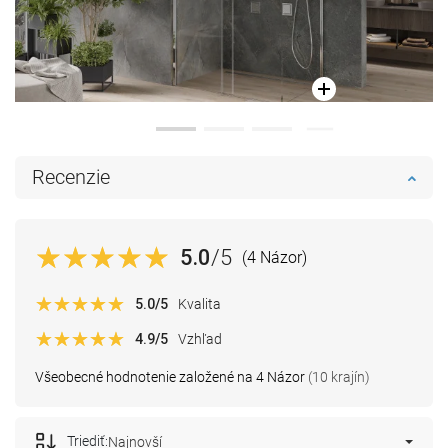
Recenzie
5.0
/5
(4 Názor)
5.0
/5
Kvalita
4.9
/5
Vzhľad
Všeobecné hodnotenie založené na 4 Názor
(10 krajín)
Triediť:
Najnovší