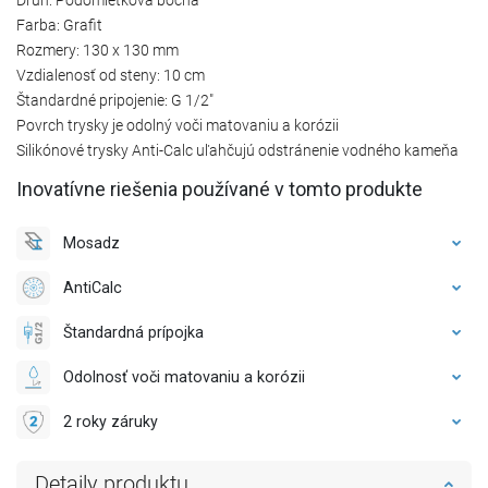
Farba: Grafit
Rozmery: 130 x 130 mm
Vzdialenosť od steny: 10 cm
Štandardné pripojenie: G 1/2"
Povrch trysky je odolný voči matovaniu a korózii
Silikónové trysky Anti-Calc uľahčujú odstránenie vodného kameňa
Inovatívne riešenia používané v tomto produkte
Mosadz
AntiCalc
Štandardná prípojka
Odolnosť voči matovaniu a korózii
2 roky záruky
Detaily produktu