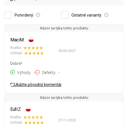
Potvrdený
Ostatné varianty
Názor sa týka tohto produktu
MaciM
Kvalita:
30-05-2021
Vzhľad:
Dobre!
Výhody
-
Defekty
-
Ukážte pôvodný komentár
Názor sa týka tohto produktu
EufrZ
Kvalita:
27-11-2020
Vzhľad: