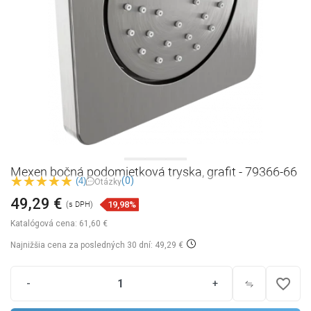
Mexen bočná podomietková tryska, grafit - 79366-66
(0)
(4)
Otázky
49,29 €
19,98%
(s DPH)
Katalógová cena:
61,60 €
Najnižšia cena za posledných 30 dní: 49,29 €
favorite_border
-
+