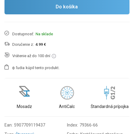
Do košíka
Dostupnosť:
Na sklade
Doručenie z:
4.99 €
Vrátenie až do 100 dní
ľudia
kúpil tento produkt.
0
Mosadz
AntiCalc
Štandardná prípojka
Ean:
5907709119437
Index:
79366-66