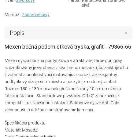
Tvar:
Štvorcový
Farba:
Kartáčovaná zbraňovo
sivá
Montáž:
Podomietkový
Popis
Mexen bočná podomietková tryska, grafit - 79366-66
Mexen dysza boczna podtynkowa v atraktívnej farbe gun gray
szczotkowany je vyrobená z kvalitného mosadzu, čo zaisťuje dlhú
životnosť a odolnosť voči matovaniu a korózii. Jej elegantný
podtynkový dizajn šetrí miesto a poskytuje moderný vzhľad.
Rozmer 130 x 130 mm a odległość od ściany 10 cm umožňujú
ľahkú inštaláciu. Standardowe przyłącze G 1/2" zabezpečuje
kompatibilitu s väčšinou inštalácií. Silikonové dysze Anti-Calc
zjednodušujú údržbu a odstraňovanie kamenia.
Špecifikácia produktu:
Materiál: Mosadz:
Druh: Podomietková bočná