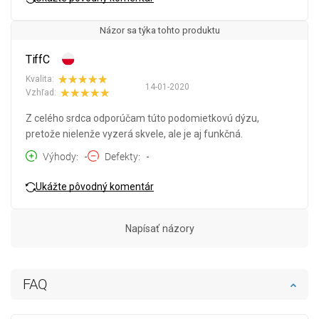
Názor sa týka tohto produktu
TiffC
Kvalita:
14-01-2020
Vzhľad:
Z celého srdca odporúčam túto podomietkovú dýzu,
pretože nielenže vyzerá skvele, ale je aj funkčná.
Výhody
-
Defekty
-
Ukážte pôvodný komentár
Napísať názory
FAQ