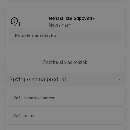
Porovnaj
favorite_border
Obľúbené
Porovnaj
favorite_border
Obľúbené
Nenašli ste odpoveď?
Napíš nám
Položte nám otázku
Pozrite si viac otázok
Spýtajte sa na produkt