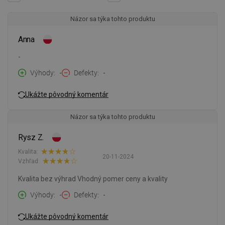
Názor sa týka tohto produktu
Anna
-
Výhody
-
Defekty
-
Ukážte pôvodný komentár
Názor sa týka tohto produktu
Rysz Z.
Kvalita:
20-11-2024
Vzhľad:
Kvalita bez výhrad Vhodný pomer ceny a kvality
Výhody
-
Defekty
-
Ukážte pôvodný komentár