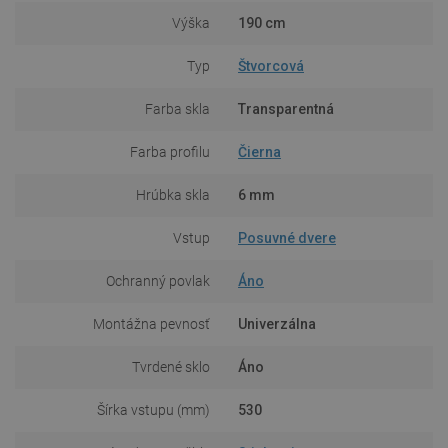
Výška
190 cm
Typ
Štvorcová
Farba skla
Transparentná
Farba profilu
Čierna
Hrúbka skla
6 mm
Vstup
Posuvné dvere
Ochranný povlak
Áno
Montážna pevnosť
Univerzálna
Tvrdené sklo
Áno
Šírka vstupu (mm)
530