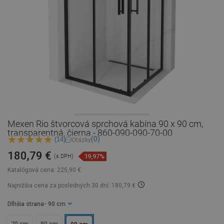
Mexen Rio štvorcová sprchová kabína 90 x 90 cm,
transparentná, čierna - 860-090-090-70-00
(0)
(14)
Otázky
180,79 €
19,97%
(s DPH)
Katalógová cena:
225,90 €
Najnižšia cena za posledných 30 dní: 180,79 €
Dlhšia strana
- 90 cm