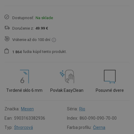
Dostupnosť:
Na sklade
Doručenie z:
49.99 €
Vrátenie až do 100 dní
ľudia
kúpil tento produkt.
1
8
6
4
Tvrdené sklo 6 mm
Povlak EasyClean
Posuvné dvere
Značka:
Mexen
Séria:
Rio
Ean:
5903163382936
Index:
860-090-090-70-00
Typ:
Štvorcová
Farba profilu:
Čierna