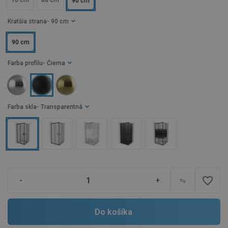
70 cm
80 cm
90 cm
Kratšia strana
- 90 cm
90 cm
Farba profilu
- Čierna
Farba skla
- Transparentná
favorite_border
-
+
Do košíka