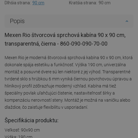
Dlhšia strana:
90 cm
Kratšia strana:
90 cm
Popis
Mexen Rio štvorcová sprchová kabína 90 x 90 cm,
transparentná, čierna - 860-090-090-70-00
Mexen Rio je moderná štvorcová sprchová kabína 90 x 90 cm, ktorá
dokonale spája estetiku a funkčnosť. Výška 190 cm, univerzálna
montáž a posuvné dvere sú len niektoré z jej výhod. Transparentné
tvrdené sklo s hrúbkou 6 mm vyniká čiernou povrchovou úpravou a
hliníkový profil zdôrazňuje moderný vzhľad. Kabína má tiež
špeciálny povlak uľahčujúci čistenie, nastaviteľnosť šírky a
kompenzáciu nerovností steny. Montáž je možná na vaničku alebo
dlaždice, čo zaisťuje flexibilitu v usporiadaní.
Špecifikácia produktu:
Veľkosť: 90x90 cm
Výška: 190 cm