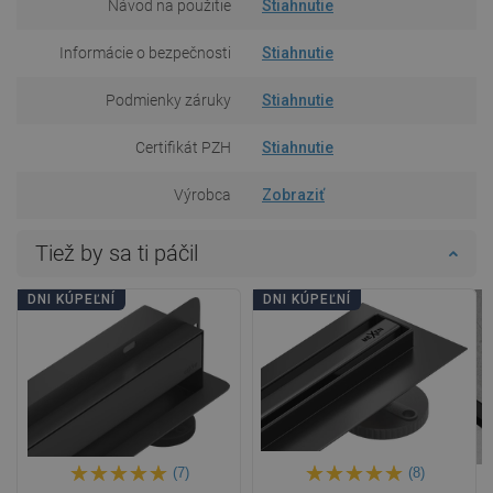
Návod na použitie
Stiahnutie
Informácie o bezpečnosti
Stiahnutie
Podmienky záruky
Stiahnutie
Certifikát PZH
Stiahnutie
Výrobca
Zobraziť
Tiež by sa ti páčil
DNI KÚPEĽNÍ
DNI KÚPEĽNÍ
(7)
(8)