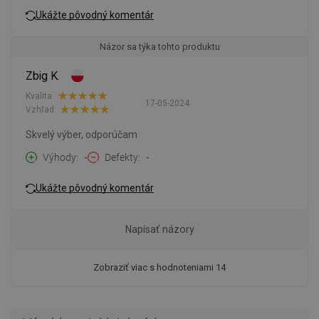
Ukážte pôvodný komentár
Názor sa týka tohto produktu
Zbig K.
Kvalita:
17-05-2024
Vzhľad:
Skvelý výber, odporúčam
Výhody
-
Defekty
-
Ukážte pôvodný komentár
Napísať názory
Zobraziť viac s hodnoteniami 14