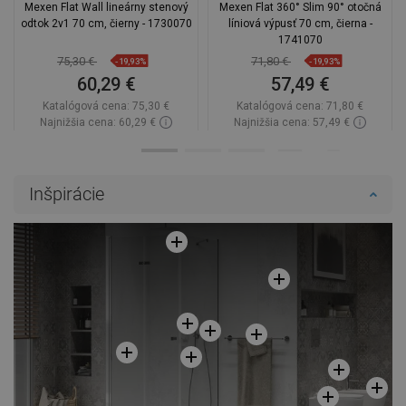
Mexen Flat Wall lineárny stenový
Mexen Flat 360° Slim 90° otočná
odtok 2v1 70 cm, čierny - 1730070
líniová výpusť 70 cm, čierna -
1741070
75,30 €
71,80 €
-19,93%
-19,93%
60,29 €
57,49 €
Katalógová cena:
75,30 €
Katalógová cena:
71,80 €
Najnižšia cena: 60,29 €
Najnižšia cena: 57,49 €
Dostupnosť:
Na sklade
Dostupnosť:
Na sklade
Do košíka
Do košíka
Inšpirácie
Porovnaj
favorite_border
Obľúbené
Porovnaj
favorite_border
Obľúbené