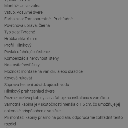
Montáž: Univerzálna
Vstup: Posuvné dvere
Farba skla: Transparentné - Priehľadné
Povrchová úprava: Čierna
Typ skla: Tvrdené
Hrúbka skla: 6 mm
Profil: Hliníkový
Povlak uľahčujúci čistenie
Kompenzácia nerovností steny
Nastaviteľnosť šírky
Možnosť montáže na vaničku alebo dlaždice
Kovová rukoväť
Súprava tesnení odvádzajúcich vodu
Hliníkový prah tesniaci dvere
Rozmer cieľovej kabíny sa vzťahuje na inštaláciu s vaničkou.
Samotná kabína je v skutočnosti menšia o 1,5 cm, čo umožňuje jej
dokonalé prispôsobenie vaničke.
Pri montáži kabíny priamo na podlahu odporúčame zohľadniť tento
rozdiel