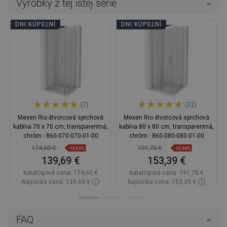
Výrobky z tej istej série
DNI KÚPEĽNÍ
DNI KÚPEĽNÍ
(7)
(21)
Mexen Rio štvorcová sprchová
Mexen Rio štvorcová sprchová
kabína 70 x 70 cm, transparentná,
kabína 80 x 80 cm, transparentná,
chróm - 860-070-070-01-00
chróm - 860-080-080-01-00
174,60 €
191,70 €
-19,99%
-19,98%
139,69 €
153,39 €
Katalógová cena:
174,60 €
Katalógová cena:
191,70 €
Najnižšia cena: 139,69 €
Najnižšia cena: 153,39 €
Dostupnosť:
Na sklade
Dostupnosť:
Na sklade
Do košíka
Do košíka
FAQ