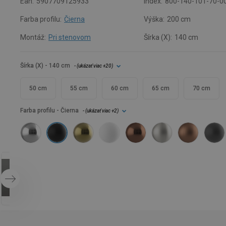
Ean:
5907709125933
Index:
800-140-101-70-0
Farba profilu:
Čierna
Výška:
200 cm
Montáž:
Pri stenovom
Šírka (X):
140 cm
Šírka (X)
- 140 cm
- (
ukázať viac
+20
)
50 cm
55 cm
60 cm
65 cm
70 cm
Farba profilu
- Čierna
- (
ukázať viac
+2
)