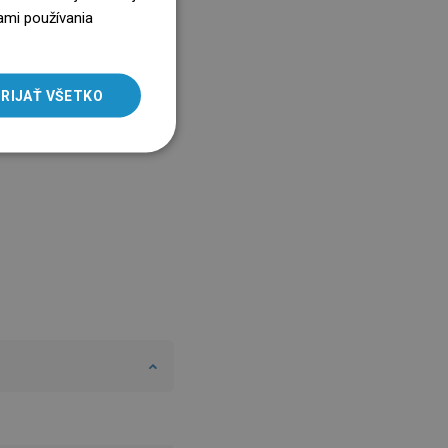
ENGLISH
ami používania
SLOVAK
LITHUANIAN
RIJAŤ VŠETKO
ROMANIAN
HUNGARIAN
FRENCH
ITALIAN
SPANISH
UKRAINIAN
BULGARIAN
ESTONIAN
DUTCH
LATVIAN