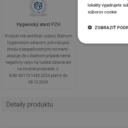
lokality vyjadrujete 
súborov cookie.
Dowi
Hygienický atest PZH
ZOBRAZIŤ POD
Produkt má certifikát vydaný Štátnym
hygienickým ústavom, potvrdzujúci
zhodu s bezpečnostnými normami -
ukazuje, že v žiadnom prípade nemá
negatívny vplyv na ľudské zdravie ani
na životné prostredie. č.
B.BK.60110.1432.2023 platný do
08.12.2026
Detaily produktu