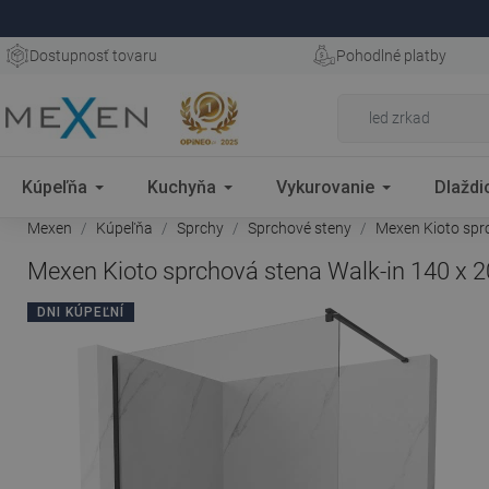
Dostupnosť tovaru
Pohodlné platby
Kúpeľňa
Kuchyňa
Vykurovanie
Dlaždi
Mexen
Kúpeľňa
Sprchy
Sprchové steny
Mexen Kioto sprc
Mexen Kioto sprchová stena Walk-in 140 x 2
DNI KÚPEĽNÍ