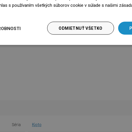
súhlas s používaním všetkých súborov cookie v súlade s našimi zásad
edz się więcej
ROBNOSTI
ODMIETNUŤ VŠETKO
P
Séria
Kioto