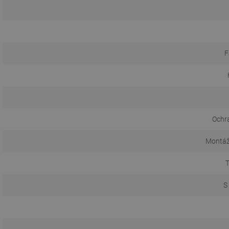
F
Ochr
Montáž
T
S