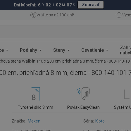
Zobraziť
6
02
02
06
Dni kúpeľní:
D
H
M
S
Vráťte sa až 100 dní*
Vyso
Záhr
ce
Podlahy
Steny
Osvetlenie
náby
hová stena Walk-in 140 x 200 cm, priehľadná 8 mm, čierna - 800-140-10
00 cm, priehľadná 8 mm, čierna - 800-140-101-
Tvrdené sklo 8 mm
Povlak EasyClean
Systém 
Značka:
Mexen
Séria:
Kioto