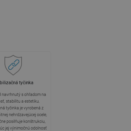
bilizačná tyčinka
l navrhnutý s ohľadom na
ť, stabilitu a estetiku.
čná tyčinka je vyrobená z
itnej nehrdzavejúcej ocele,
ne posilňuje konštrukciu,
úc jej výnimočnú odolnosť