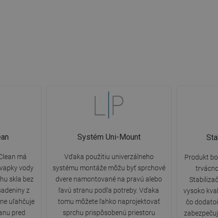
ean
Systém Uni-Mount
Sta
yClean má
Vďaka použitiu univerzálneho
Produkt bo
kvapky vody
systému montáže môžu byť sprchové
trvácnos
hu skla bez
dvere namontované na pravú alebo
Stabiliza
sadeniny z
ľavú stranu podľa potreby. Vďaka
vysoko kval
ne uľahčuje
tomu môžete ľahko naprojektovať
čo dodatoč
ranu pred
sprchu prispôsobenú priestoru
zabezpečuj