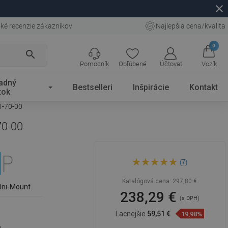
close
ké recenzie zákazníkov
Najlepšia cena/kvalita
0
search
Pomocník
Obľúbené
Účtovať
Vozík
adný
Bestselleri
Inšpirácie
Kontakt
tok
1-70-00
70-00
Mexen Kioto sprchová stena
(7)
Walk-in 140 x 200 cm,
priehľadná 8 mm, čierna -
800-140-101-70-00
Katalógová cena:
297,80 €
Uni-Mount
238,29 €
(s DPH)
Lacnejšie
59,51 €
19,98%