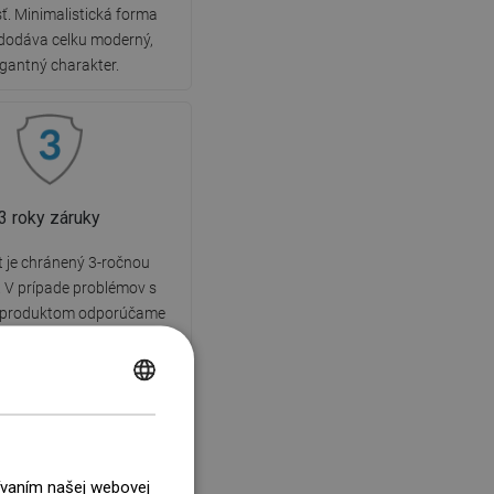
ť. Minimalistická forma
 dodáva celku moderný,
egantný charakter.
3 roky záruky
 je chránený 3-ročnou
 V prípade problémov s
produktom odporúčame
vať nás prostredníctvom
tného formulára alebo
fonicky na infolinku.
POLISH
CZECH
GERMAN
žívaním našej webovej