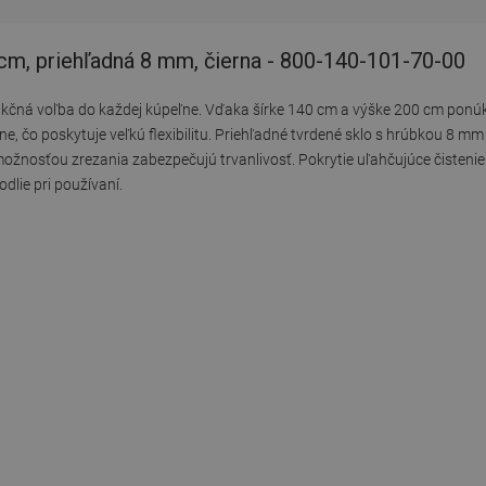
cm, priehľadná 8 mm, čierna - 800-140-101-70-00
nkčná voľba do každej kúpeľne. Vďaka šírke 140 cm a výške 200 cm ponúk
ne, čo poskytuje veľkú flexibilitu. Priehľadné tvrdené sklo s hrúbkou 8 m
s možnosťou zrezania zabezpečujú trvanlivosť. Pokrytie uľahčujúce čiste
dlie pri používaní.