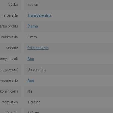
Výška
200 cm
Farba skla
Transparentná
arba profilu
Čierna
Hrúbka skla
8 mm
Montáž
Pri stenovom
anný povlak
Áno
na pevnosť
Univerzálna
vrdené sklo
Áno
 koľajnicami
Nie
Počet stien
1-dielna
Šírka (X)
140 cm