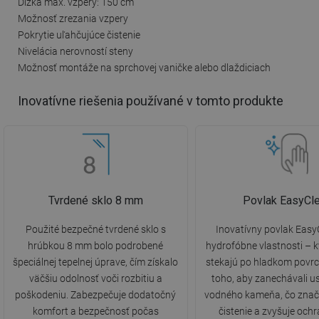
Dĺžka max. vzpery: 150 cm
Možnosť zrezania vzpery
Pokrytie uľahčujúce čistenie
Nivelácia nerovností steny
Možnosť montáže na sprchovej vaničke alebo dlaždiciach
Inovatívne riešenia používané v tomto produkte
Tvrdené sklo 8 mm
Povlak EasyCl
Použité bezpečné tvrdené sklo s
Inovatívny povlak Eas
hrúbkou 8 mm bolo podrobené
hydrofóbne vlastnosti – 
špeciálnej tepelnej úprave, čím získalo
stekajú po hladkom povrc
väčšiu odolnosť voči rozbitiu a
toho, aby zanechávali u
poškodeniu. Zabezpečuje dodatočný
vodného kameňa, čo znač
komfort a bezpečnosť počas
čistenie a zvyšuje och