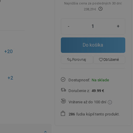
0
Najnižšia cena za posledných 30 dní:
238,29 €
-
+
Do košíka
+20
favorite_border
Obľúbené
Porovnaj
+2
Dostupnosť:
Na sklade
Doručenie z:
49.99 €
Vrátenie až do 100 dní
ľudia
kúpil tento produkt.
2
8
6