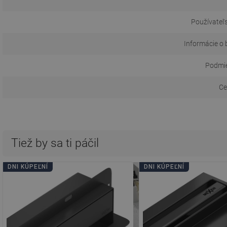
Používateľs
Informácie o 
Podmie
Ce
Tiež by sa ti páčil
DNI KÚPEĽNÍ
DNI KÚPEĽNÍ