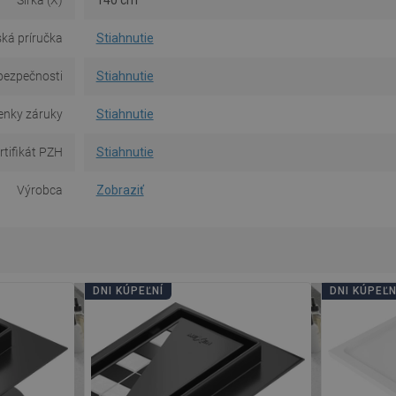
ká príručka
Stiahnutie
bezpečnosti
Stiahnutie
nky záruky
Stiahnutie
rtifikát PZH
Stiahnutie
Výrobca
Zobraziť
DNI KÚPEĽNÍ
DNI KÚPEĽN