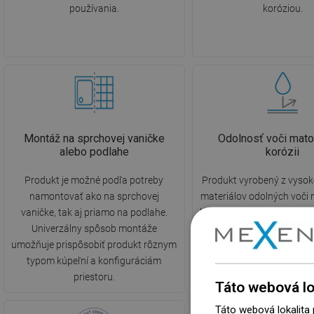
používania.
koróziou.
Montáž na sprchovej vaničke
Odolnosť voči mato
alebo podlahe
korózii
Produkt je možné podľa potreby
Produkt vyrobený z vysok
namontovať ako na sprchovej
materiálov odolných voči
vaničke, tak aj priamo na podlahe.
korózii, vďaka čomu si za
Univerzálny spôsob montáže
atraktívny vzhľad a funkč
umožňuje prispôsobiť produkt rôznym
dobu používania, nezávis
typom kúpeľní a konfiguráciám
vlhkosti v miestno
priestoru.
Táto webová lo
Táto webová lokalita