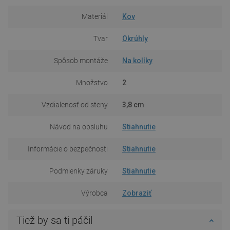
Materiál
Kov
Tvar
Okrúhly
Spôsob montáže
Na kolíky
Množstvo
2
Vzdialenosť od steny
3,8 cm
Návod na obsluhu
Stiahnutie
Informácie o bezpečnosti
Stiahnutie
Podmienky záruky
Stiahnutie
Výrobca
Zobraziť
Tiež by sa ti páčil