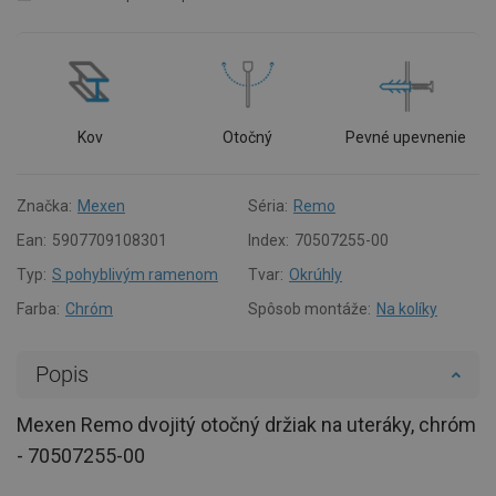
Kov
Otočný
Pevné upevnenie
Značka:
Mexen
Séria:
Remo
Ean:
5907709108301
Index:
70507255-00
Typ:
S pohyblivým ramenom
Tvar:
Okrúhly
Farba:
Chróm
Spôsob montáže:
Na kolíky
Popis
Mexen Remo dvojitý otočný držiak na uteráky, chróm
- 70507255-00