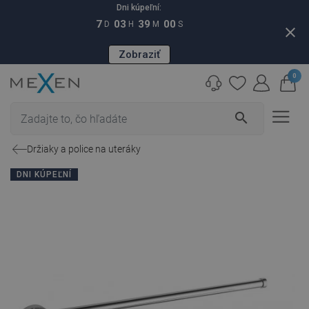
Dni kúpeľní:
7
03
38
59
D
H
M
S
close
Zobraziť
0
search
Držiaky a police na uteráky
DNI KÚPEĽNÍ