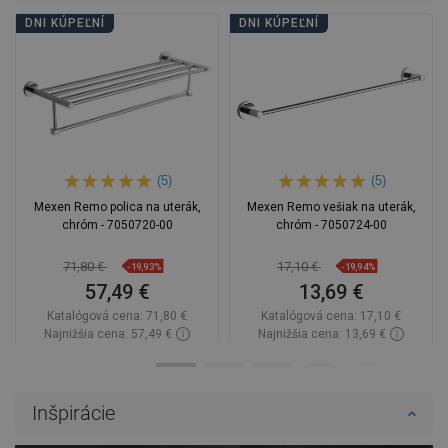
DNI KÚPEĽNÍ
DNI KÚPEĽNÍ
(5)
(5)
Mexen Remo polica na uterák,
Mexen Remo vešiak na uterák,
chróm - 7050720-00
chróm - 7050724-00
71,80 €
17,10 €
-19,93%
-19,94%
57,49 €
13,69 €
Katalógová cena:
71,80 €
Katalógová cena:
17,10 €
Najnižšia cena: 57,49 €
Najnižšia cena: 13,69 €
Dostupnosť:
Na sklade
Dostupnosť:
Na sklade
Do košíka
Do košíka
Inšpirácie
Porovnaj
favorite_border
Obľúbené
Porovnaj
favorite_border
Obľúbené