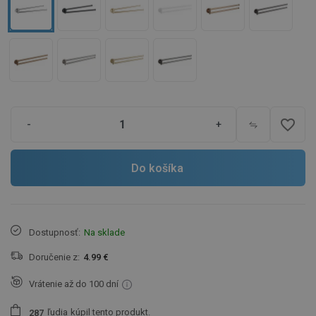
favorite_border
-
+
Do košíka
Dostupnosť:
Na sklade
Doručenie z:
4.99 €
Vrátenie až do 100 dní
ľudia
kúpil tento produkt.
2
8
7