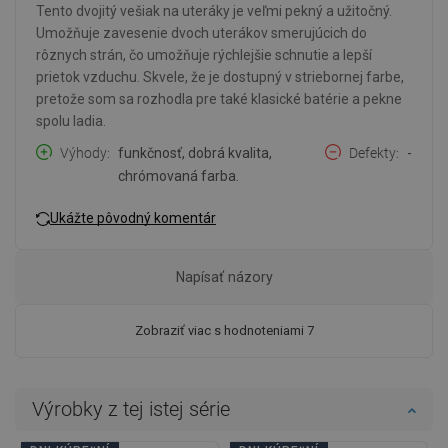
Tento dvojitý vešiak na uteráky je veľmi pekný a užitočný.
Umožňuje zavesenie dvoch uterákov smerujúcich do
rôznych strán, čo umožňuje rýchlejšie schnutie a lepší
prietok vzduchu. Skvele, že je dostupný v striebornej farbe,
pretože som sa rozhodla pre také klasické batérie a pekne
spolu ladia.
Výhody
funkčnosť, dobrá kvalita,
Defekty
-
chrómovaná farba.
Ukážte pôvodný komentár
Napísať názory
Zobraziť viac s hodnoteniami 7
Výrobky z tej istej série