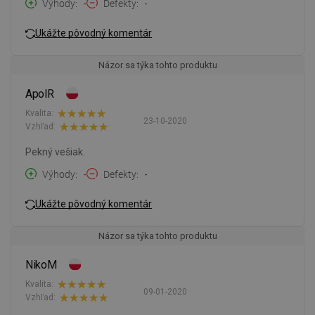
Výhody
-
Defekty
-
Ukážte pôvodný komentár
Názor sa týka tohto produktu
ApolR
Kvalita:
23-10-2020
Vzhľad:
Pekný vešiak.
Výhody
-
Defekty
-
Ukážte pôvodný komentár
Názor sa týka tohto produktu
NikoM
Kvalita:
09-01-2020
Vzhľad: