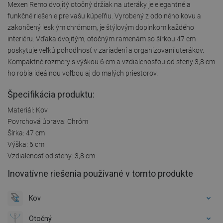
Mexen Remo dvojitý otočný držiak na uteráky je elegantné a
funkčné riešenie pre vašu kúpeľňu. Vyrobený z odolného kovu a
zakončený lesklým chrómom, je štýlovým doplnkom každého
interiéru. Vďaka dvojitým, otočným ramenám so šírkou 47 cm
poskytuje veľkú pohodlnosť v zariadení a organizovaní uterákov.
Kompaktné rozmery s výškou 6 cm a vzdialenosťou od steny 3,8 cm
ho robia ideálnou voľbou aj do malých priestorov.
Špecifikácia produktu:
Materiál: Kov
Povrchová úprava: Chróm
Šírka: 47 cm
Výška: 6 cm
Vzdialenosť od steny: 3,8 cm
Inovatívne riešenia používané v tomto produkte
Kov
Otočný