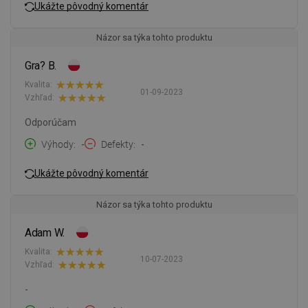
Ukážte pôvodný komentár
Názor sa týka tohto produktu
Gra? B.
Kvalita:
01-09-2023
Vzhľad:
Odporúčam
Výhody
-
Defekty
-
Ukážte pôvodný komentár
Názor sa týka tohto produktu
Adam W.
Kvalita:
10-07-2023
Vzhľad:
-