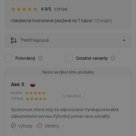
4.9
/5
Vzhľad
Všeobecné hodnotenie založené na 7 Názor
(10 krajín)
Triediť:
Najnovší
Potvrdený
Ostatné varianty
Názor sa týka tohto produktu
Alek R.
Kvalita:
12-08-2024
Vzhľad:
Spoločnosť, ktorá stojí za odporúčanie Vynikajúca kvalita
zákazníckeho servisu Výhodný pomer ceny a kvality
Výhody
-
Defekty
-