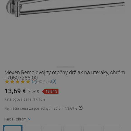
Mexen Remo dvojitý otočný držiak na uteráky, chróm
- 70507255-00
(0)
(7)
Otázky
13,69 €
19,94%
(s DPH)
Katalógová cena:
17,10 €
Najnižšia cena za posledných 30 dní: 13,69 €
Farba
- Chróm