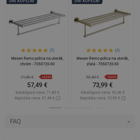
DNI KÚPEĽNÍ
DNI KÚPEĽNÍ
(5)
(4)
Mexen Remo polica na uterák,
Mexen Remo polica na uterák,
chróm - 7050720-00
zlatá - 7050720-50
71,80 €
92,40 €
-19,93%
-19,92%
57,49 €
73,99 €
Katalógová cena:
71,80 €
Katalógová cena:
92,40 €
Najnižšia cena: 57,49 €
Najnižšia cena: 73,99 €
Dostupnosť:
Na sklade
Dostupnosť:
Na sklade
Do košíka
Do košíka
FAQ
Porovnaj
favorite_border
Obľúbené
Porovnaj
favorite_border
Obľúbené