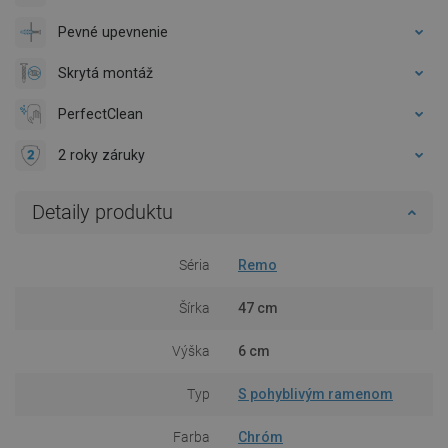
Pevné upevnenie
Skrytá montáž
PerfectClean
2 roky záruky
Detaily produktu
Séria
Remo
Šírka
47 cm
Výška
6 cm
Typ
S pohyblivým ramenom
Farba
Chróm