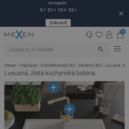
Dni kúpeľní:
5
21
15
33
D
H
M
S
close
Zobraziť
0
search
Mexen
Inšpirácie
Architektonický štýl
Moderný štýl
Luxusná, zlat
Luxusná, zlatá kuchynská batéria