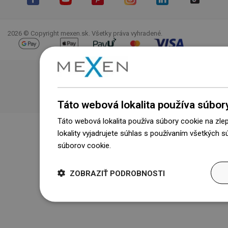
Facebook
YouTube
Pinterest
Instagram
LinkedIn
TikTok
2026 © Copyright mexen.sk. Všetky práva vyhradené.
Táto webová lokalita používa súbor
Táto webová lokalita používa súbory cookie na zle
lokality vyjadrujete súhlas s používaním všetkých 
súborov cookie.
Dowiedz się więcej
ZOBRAZIŤ PODROBNOSTI