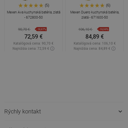
(5)
(6)
Mexen Ava kuchynská batéria, zlatá
Mexen Duero kuchynská batéria,
- 672800-50
zlatá - 671600-50
90,70 €
106,10 €
-19,97%
-19,99%
72,59 €
84,89 €
Katalógová cena:
90,70 €
Katalógová cena:
106,10 €
Najnižšia cena: 72,59 €
Najnižšia cena: 84,89 €
Dostupnosť:
Na sklade
Dostupnosť:
Na sklade
Do košíka
Do košíka
Porovnaj
favorite_border
Obľúbené
Porovnaj
favorite_border
Obľúbené
Rýchly kontakt
