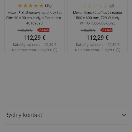
(10)
(0)
Mexen Flat štvorcový sprchový kút
Mexen Mars kúpeľňový radiátor
Slim 90 x 90 cm, biely, sifón chróm -
1500 x 600 mm, 729 W, biely -
40109090
W110-1500-600-00-20
140,30 €
140,30 €
-19,96%
-19,96%
112,29 €
112,29 €
Katalógová cena:
140,30 €
Katalógová cena:
140,30 €
Najnižšia cena: 112,29 €
Najnižšia cena: 112,29 €
Dostupnosť:
Na sklade
Dostupnosť:
2026-08-28
Do košíka
Do košíka
Porovnaj
favorite_border
Obľúbené
Porovnaj
favorite_border
Obľúbené
Rýchly kontakt
