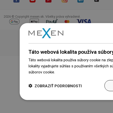
Facebook
YouTube
Pinterest
Instagram
LinkedIn
TikTok
2026 © Copyright mexen.sk. Všetky práva vyhradené.
Táto webová lokalita používa súbor
Táto webová lokalita používa súbory cookie na zle
lokality vyjadrujete súhlas s používaním všetkých 
súborov cookie.
Dowiedz się więcej
ZOBRAZIŤ PODROBNOSTI