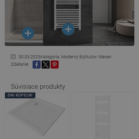
30.03.2023
Kategória:
Moderný štýl
Autor: Mexen
Zdieľanie:
ZDIEĽAŤ
TWEETNUŤ
PINTEREST
Súvisiace produkty
DNI KÚPEĽNÍ