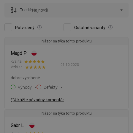
Triediť:
Najnovší
Potvrdený
Ostatné varianty
Názor sa týka tohto produktu
Magd P.
Kvalita:
01-10-2023
Vzhľad:
dobre vyrobené
Výhody
-
Defekty
-
Ukážte pôvodný komentár
Názor sa týka tohto produktu
Gabr L.