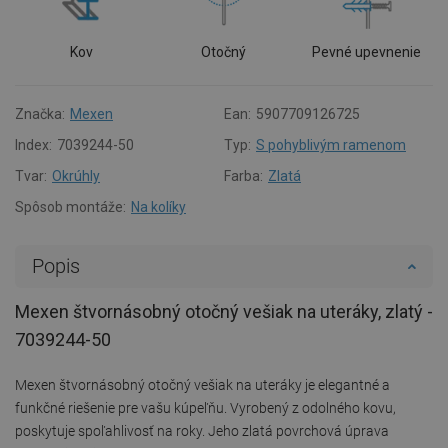
Kov
Otočný
Pevné upevnenie
Značka:
Mexen
Ean:
5907709126725
Index:
7039244-50
Typ:
S pohyblivým ramenom
Tvar:
Okrúhly
Farba:
Zlatá
Spôsob montáže:
Na kolíky
Popis
Mexen štvornásobný otočný vešiak na uteráky, zlatý -
7039244-50
Mexen štvornásobný otočný vešiak na uteráky je elegantné a
funkčné riešenie pre vašu kúpeľňu. Vyrobený z odolného kovu,
poskytuje spoľahlivosť na roky. Jeho zlatá povrchová úprava