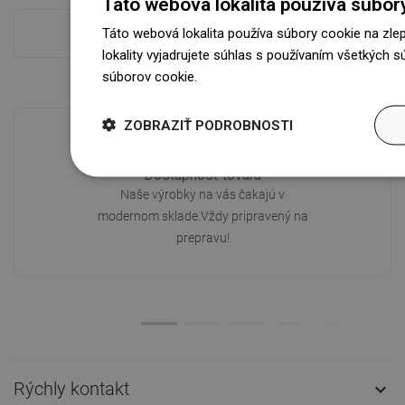
Táto webová lokalita používa súbor
Táto webová lokalita používa súbory cookie na zle
Pokladňa viac
lokality vyjadrujete súhlas s používaním všetkých 
súborov cookie.
Dowiedz się więcej
ZOBRAZIŤ PODROBNOSTI
Dostupnosť tovaru
Naše výrobky na vás čakajú v
modernom sklade.Vždy pripravený na
prepravu!
Rýchly kontakt
