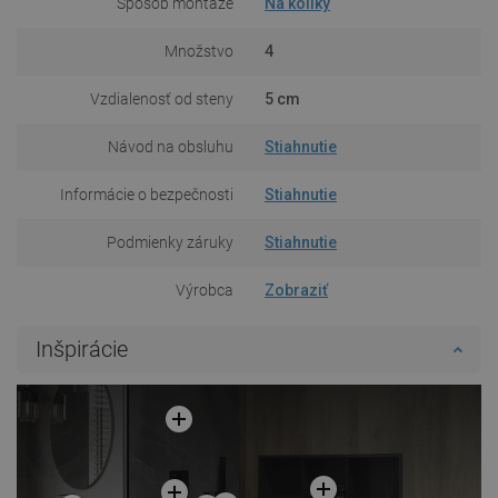
Spôsob montáže
Na kolíky
Množstvo
4
Vzdialenosť od steny
5 cm
Návod na obsluhu
Stiahnutie
Informácie o bezpečnosti
Stiahnutie
Podmienky záruky
Stiahnutie
Výrobca
Zobraziť
Inšpirácie