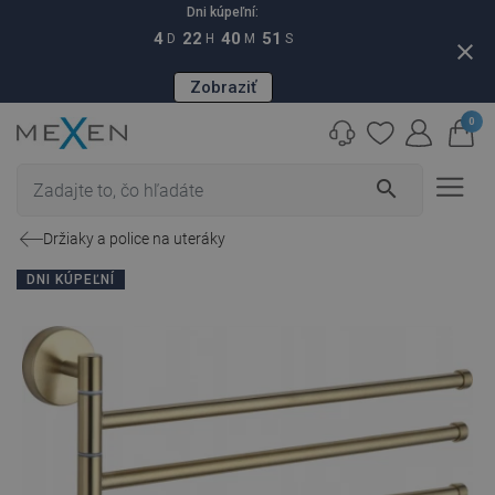
Dni kúpeľní:
4
22
40
51
D
H
M
S
close
Zobraziť
0
search
Držiaky a police na uteráky
DNI KÚPEĽNÍ