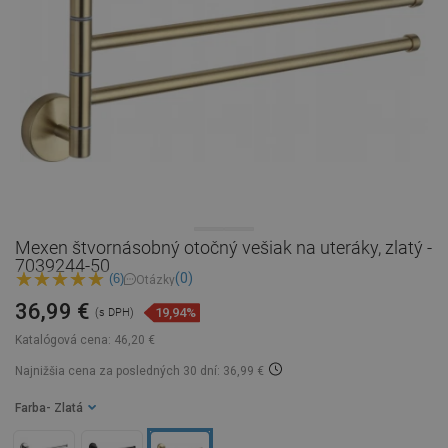
Mexen štvornásobný otočný vešiak na uteráky, zlatý -
7039244-50
(0)
(6)
Otázky
36,99 €
19,94%
(s DPH)
Katalógová cena:
46,20 €
Najnižšia cena za posledných 30 dní: 36,99 €
Farba
- Zlatá