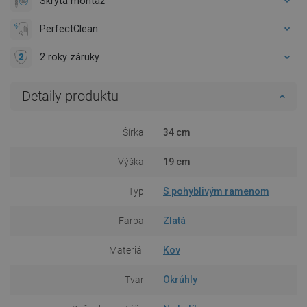
Skrytá montáž
PerfectClean
2 roky záruky
Detaily produktu
Šírka
34 cm
Výška
19 cm
Typ
S pohyblivým ramenom
Farba
Zlatá
Materiál
Kov
Tvar
Okrúhly