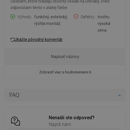
Osobám, ktoré hľadajú štvoritý vešiak na uteráky, vrelo
odporúčam tento v zlatej farbe.
Výhody
funkčný, estetický,
Defekty
trochu
rýchla montáž.
vysoká
cena.
Ukážte pôvodný komentár
Napísať názory
Zobraziť viac s hodnoteniami 6
FAQ
Nenašli ste odpoveď?
Napíš nám