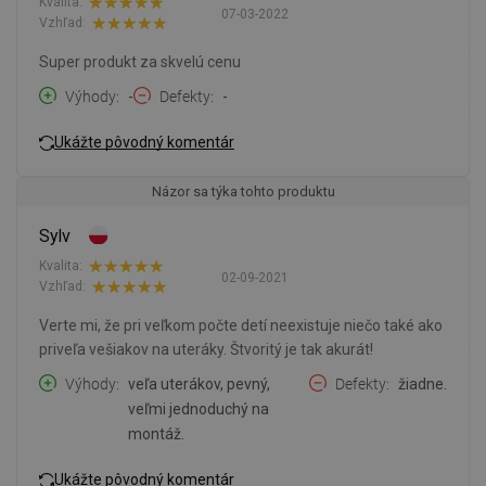
Kvalita:
07-03-2022
Vzhľad:
Super produkt za skvelú cenu
Výhody
-
Defekty
-
Ukážte pôvodný komentár
Názor sa týka tohto produktu
Sylv
Kvalita:
02-09-2021
Vzhľad:
Verte mi, že pri veľkom počte detí neexistuje niečo také ako
priveľa vešiakov na uteráky. Štvoritý je tak akurát!
Výhody
veľa uterákov, pevný,
Defekty
žiadne.
veľmi jednoduchý na
montáž.
Ukážte pôvodný komentár