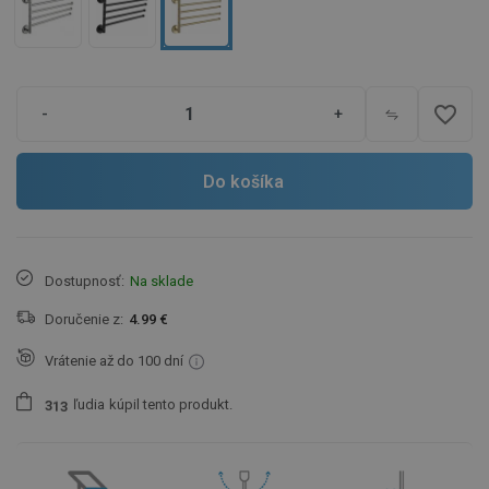
favorite_border
-
+
Do košíka
Dostupnosť:
Na sklade
Doručenie z:
4.99 €
Vrátenie až do 100 dní
ľudia
kúpil tento produkt.
3
1
3