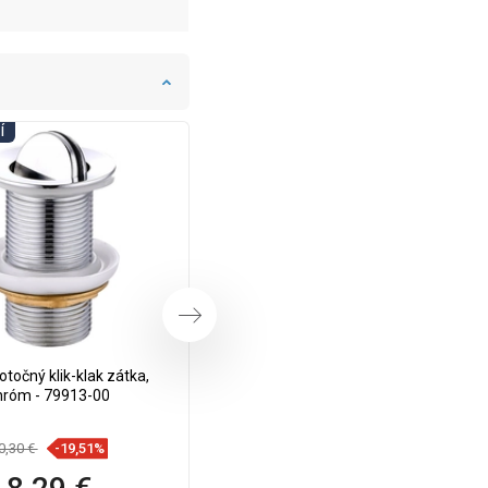
Í
DNI KÚPEĽNÍ
Ďalej
točný klik-klak zátka,
Mexen otočný klik-klak uzáver,
hróm - 79913-00
zlatý - 79913-50
0,30 €
-19,51%
13,70 €
-19,78%