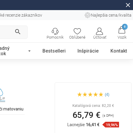
close
ké recenzie zákazníkov
Najlepšia cena/kvalita
0
search
Pomocník
Obľúbené
Účtovať
Vozík
adný
Bestselleri
Inšpirácie
Kontakt
tok
Mexen Dina umývadlo na
(4)
dosku 47 x 33 cm, biele -
21454700
Katalógová cena:
82,20 €
či matovaniu
65,79 €
(s DPH)
Lacnejšie
16,41 €
19,96%