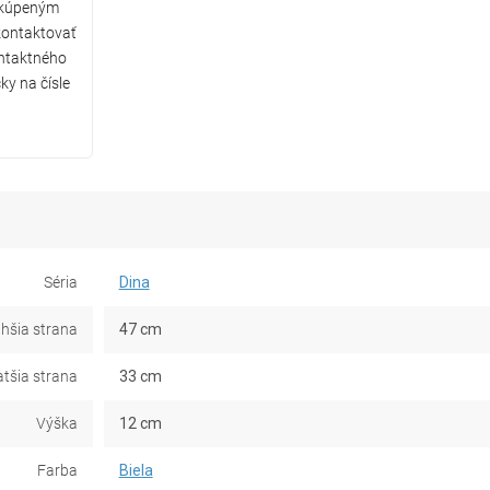
 kúpeným
ontaktovať
ntaktného
ky na čísle
Séria
Dina
lhšia strana
47 cm
atšia strana
33 cm
Výška
12 cm
Farba
Biela