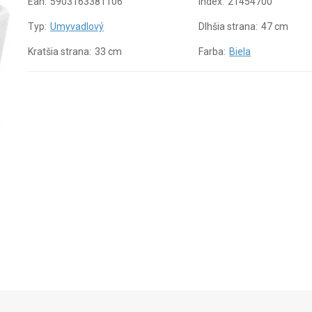
Ean:
5903163381106
Index:
21454700
Typ:
Umyvadlový
Dlhšia strana:
47 cm
Kratšia strana:
33 cm
Farba:
Biela