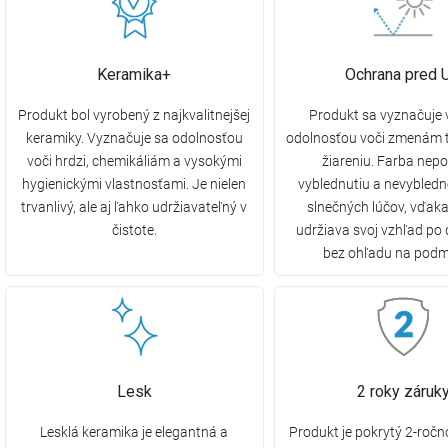
Keramika+
Ochrana pred 
Produkt bol vyrobený z najkvalitnejšej
Produkt sa vyznačuje
keramiky. Vyznačuje sa odolnosťou
odolnosťou voči zmenám t
voči hrdzi, chemikáliám a vysokými
žiareniu. Farba nepo
hygienickými vlastnosťami. Je nielen
vyblednutiu a nevybled
trvanlivý, ale aj ľahko udržiavateľný v
slnečných lúčov, vďak
čistote.
udržiava svoj vzhľad po 
bez ohľadu na podm
Lesk
2 roky záruk
Lesklá keramika je elegantná a
Produkt je pokrytý 2-ročn