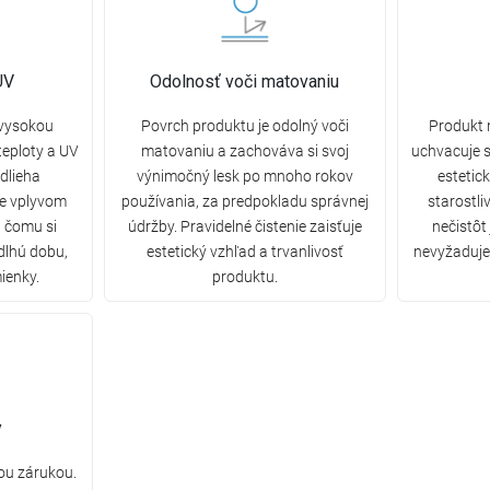
UV
Odolnosť voči matovaniu
 vysokou
Povrch produktu je odolný voči
Produkt 
eploty a UV
matovaniu a zachováva si svoj
uchvacuje s
dlieha
výnimočný lesk po mnoho rokov
estetic
ne vplyvom
používania, za predpokladu správnej
starostli
a čomu si
údržby. Pravidelné čistenie zaisťuje
nečistôt
dlhú dobu,
estetický vzhľad a trvanlivosť
nevyžaduje 
ienky.
produktu.
y
ou zárukou.