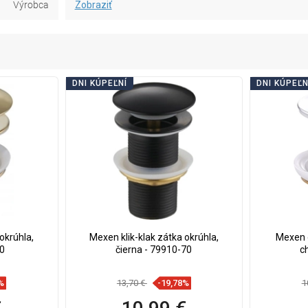
Výrobca
Zobraziť
DNI KÚPEĽNÍ
DNI KÚPEĽN
okrúhla,
Mexen klik-klak zátka okrúhla,
Mexen o
50
čierna - 79910-70
c
%
13,70 €
-19,78%
1