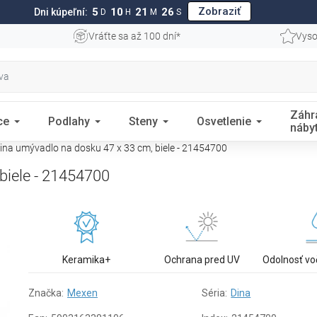
Zobraziť
5
10
21
25
Dni kúpeľní:
D
H
M
S
Vráťte sa až 100 dní*
Vyso
Záhr
ce
Podlahy
Steny
Osvetlenie
náby
na umývadlo na dosku 47 x 33 cm, biele - 21454700
biele - 21454700
Keramika+
Ochrana pred UV
Odolnosť vo
Značka:
Mexen
Séria:
Dina