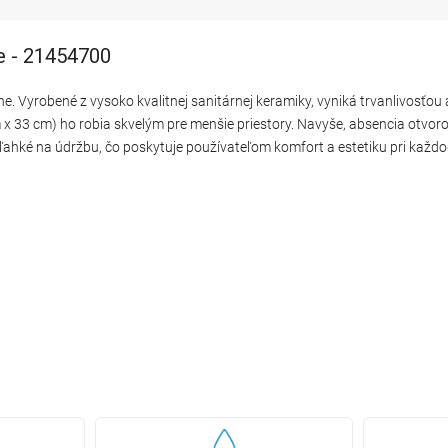
e - 21454700
e. Vyrobené z vysoko kvalitnej sanitárnej keramiky, vyniká trvanlivosťou
 33 cm) ho robia skvelým pre menšie priestory. Navyše, absencia otvoro
ľahké na údržbu, čo poskytuje používateľom komfort a estetiku pri kaž