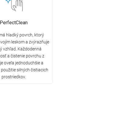
PerfectClean
má hladký povrch, ktorý
vojím leskom a zvýrazňuje
ký vzhľad. Každodenná
vosť a čistenie povrchu z
 je oveľa jednoduchšie a
použitie silných čistiacich
prostriedkov.