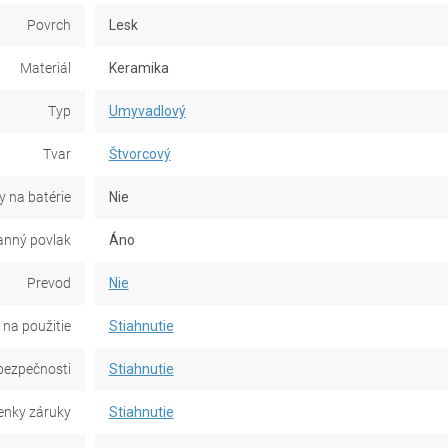
Povrch
Lesk
Materiál
Keramika
Typ
Umyvadlový
Tvar
Štvorcový
y na batérie
Nie
anný povlak
Áno
Prevod
Nie
na použitie
Stiahnutie
bezpečnosti
Stiahnutie
nky záruky
Stiahnutie