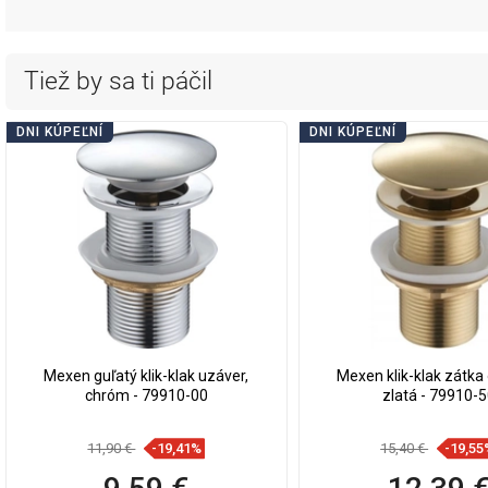
Tiež by sa ti páčil
DNI KÚPEĽNÍ
DNI KÚPEĽNÍ
Mexen guľatý klik-klak uzáver,
Mexen klik-klak zátka 
chróm - 79910-00
zlatá - 79910-
11,90 €
-19,41%
15,40 €
-19,55