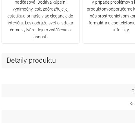
nadčasová. Dodáva kúpeľni
V prípade problémov s
výnimočný lesk, zdôrazňuje jej
produktom odporúčame k
estetiku a prináša viac elegancie do
nás prostredníctvom ko
interiéru. Lesk odráža svetlo, vďaka
formulára alebo telefonic
čomu vytvára dojem zväčšenia a
infolinky.
jasnosti.
Detaily produktu
D
Kr