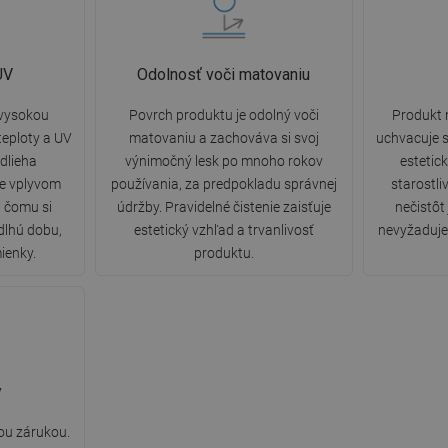
UV
Odolnosť voči matovaniu
 vysokou
Povrch produktu je odolný voči
Produkt 
eploty a UV
matovaniu a zachováva si svoj
uchvacuje s
dlieha
výnimočný lesk po mnoho rokov
estetic
ne vplyvom
používania, za predpokladu správnej
starostli
a čomu si
údržby. Pravidelné čistenie zaisťuje
nečistôt
dlhú dobu,
estetický vzhľad a trvanlivosť
nevyžaduje 
ienky.
produktu.
y
ou zárukou.