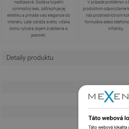
nadčasová. Dodáva kúpeľni
V prípade problémov s
výnimočný lesk, zdôrazňuje jej
produktom odporúčame k
estetiku a prináša viac elegancie do
nás prostredníctvom ko
interiéru. Lesk odráža svetlo, vďaka
formulára alebo telefonic
čomu vytvára dojem zväčšenia a
infolinky.
jasnosti.
Detaily produktu
D
Kr
Táto webová lo
Táto webová lokalita