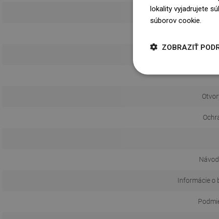
lokality vyjadrujete 
súborov cookie.
Dowi
ZOBRAZIŤ POD
Otvor
Ochr
Návod 
Informácie o 
Podmie