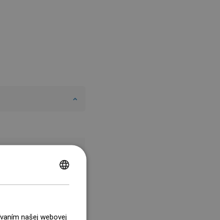
POLISH
CZECH
GERMAN
žívaním našej webovej