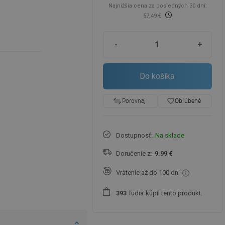
Najnižšia cena za posledných 30 dní:
57,49 €
-
+
Do košíka
favorite_border
Obľúbené
Porovnaj
Dostupnosť:
Na sklade
Doručenie z:
9.99 €
Vrátenie až do 100 dní
ľudia
kúpil tento produkt.
3
9
3