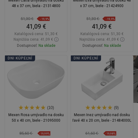
Mexen Catia umývadlo na dosku
Mexen Eva umývadlo na dosku 48
48 x 37 cm, biela - 21314800
x 37 cm, biele - 21424900
51,30 €
51,30 €
-19,9%
-19,9%
41,09 €
41,09 €
Katalógová cena:
51,30 €
Katalógová cena:
51,30 €
Najnižšia cena: 41,09 €
Najnižšia cena: 41,09 €
Dostupnosť:
Na sklade
Dostupnosť:
Na sklade
Do košíka
Do košíka
DNI KÚPEĽNÍ
DNI KÚPEĽNÍ
Porovnaj
favorite_border
Obľúbené
Porovnaj
favorite_border
Obľúbené
(10)
(9)
Mexen Rosa umývadlo na dosku
Mexen Inez umývadlo nad dosku
50 x 40 cm, biele - 21095000
ľavé 40 x 20 cm, biele - 21484000L
85,60 €
61,60 €
-19,99%
-19,98%