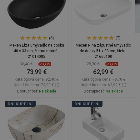
(8)
(7)
Mexen Elza umývadlo na dosku
Mexen Nina zápustné umývadlo
40 x 33 cm, čierna matná -
do dosky 51 x 33 cm, biele -
21014085
21665100
92,40 €
78,70 €
-19,92%
-19,96%
73,99 €
62,99 €
Katalógová cena:
92,40 €
Katalógová cena:
78,70 €
Najnižšia cena: 73,99 €
Najnižšia cena: 62,99 €
Dostupnosť:
Na sklade
Dostupnosť:
Na sklade
Do košíka
Do košíka
DNI KÚPEĽNÍ
DNI KÚPEĽNÍ
Porovnaj
favorite_border
Obľúbené
Porovnaj
favorite_border
Obľúbené