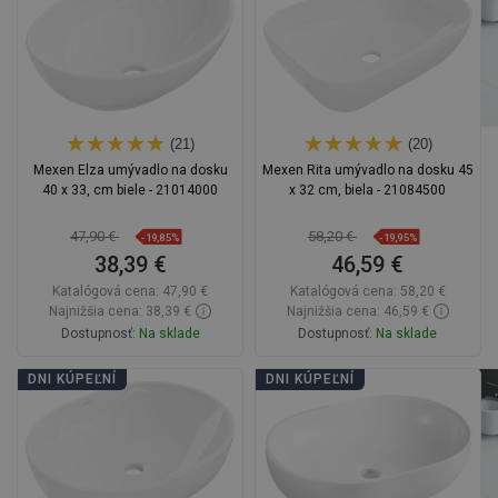
(21)
(20)
Mexen Elza umývadlo na dosku
Mexen Rita umývadlo na dosku 45
40 x 33, cm biele - 21014000
x 32 cm, biela - 21084500
47,90 €
58,20 €
-19,85%
-19,95%
38,39 €
46,59 €
Katalógová cena:
47,90 €
Katalógová cena:
58,20 €
Najnižšia cena: 38,39 €
Najnižšia cena: 46,59 €
Dostupnosť:
Na sklade
Dostupnosť:
Na sklade
Do košíka
Do košíka
DNI KÚPEĽNÍ
DNI KÚPEĽNÍ
Porovnaj
favorite_border
Obľúbené
Porovnaj
favorite_border
Obľúbené