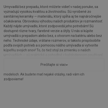
Umyvadlá bez prepadu, ktoré môžete vidieť v našej ponuke, sa
vyznačujú vysokou kvalitou a životnosťou. Sú vyrobené zo
sanitárnej keramiky — materiálu, ktorý spĺňa aj tie najnáročnejšie
očakávania. Obrovskou výhodou našich produktov je rozmanitosť.
Každý nájde umývadlo, ktoré zodpovedá jeho potrebám! Sú
dostupné rôzne tvary, farebné verzie a štýly. U nás si kúpite
umývadlá s prepadom alebo bez, s otvorom na batériu alebo bez
neho. Technické údaje, vrátane rozmerov, si takisto prispôsobíte
podľa svojich potrieb a s pomocou nášho umývadla si vytvoríte
kúpeľňu svojich snov! To, čo tiež stojí za zmienku o našich
umývadlách — sú praktické a pohodlné v každodennom používaní.
Boli navrhnuté tak, aby sa riziko rozstrekovania vody na boky
minimalizovalo. Neviete, aké umývadlo vybrať? Pozrite si popisy
Prečítajte si viac
produktov, ktoré obsahujú podrobné informácie o jednotlivých
modeloch. Ak budete mať nejaké otázky, radi vám ich
zodpovieme!