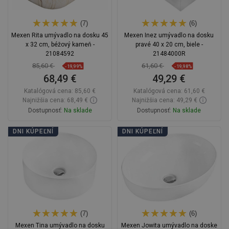
(7)
(6)
Mexen Rita umývadlo na dosku 45
Mexen Inez umývadlo na dosku
x 32 cm, béžový kameň -
pravé 40 x 20 cm, biele -
21084592
21484000R
85,60 €
61,60 €
-19,99%
-19,98%
68,49 €
49,29 €
Katalógová cena:
85,60 €
Katalógová cena:
61,60 €
Najnižšia cena: 68,49 €
Najnižšia cena: 49,29 €
Dostupnosť:
Na sklade
Dostupnosť:
Na sklade
Do košíka
Do košíka
DNI KÚPEĽNÍ
DNI KÚPEĽNÍ
Porovnaj
favorite_border
Obľúbené
Porovnaj
favorite_border
Obľúbené
(7)
(6)
Mexen Tina umývadlo na dosku
Mexen Jowita umývadlo na doske