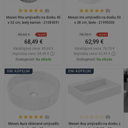
(6)
(5)
Mexen Rita umývadlo na dosku 45
Mexen Iris umývadlo na dosku 50
x 32 cm, biely kameň - 21084591
x 38 cm, biele - 21995000
85,60 €
78,70 €
-19,99%
-19,96%
68,49 €
62,99 €
Katalógová cena:
85,60 €
Katalógová cena:
78,70 €
Najnižšia cena: 68,49 €
Najnižšia cena: 62,99 €
Dostupnosť:
Na sklade
Dostupnosť:
Na sklade
Do košíka
Do košíka
DNI KÚPEĽNÍ
DNI KÚPEĽNÍ
Porovnaj
favorite_border
Obľúbené
Porovnaj
favorite_border
Obľúbené
(1)
(0)
Mexen Aura sklenené umývadlo
Mexen Ava umývadlo na dosku z