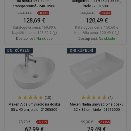
na dosku 39 x 39 cm,
konglomerátu 1/O 50 x 38 cm,
transparentné - 24013900
biele - 23015001
160,80 €
150,60 €
-19,97%
-19,99%
128,69 €
120,49 €
Katalógová cena:
160,80 €
Katalógová cena:
150,60 €
Najnižšia cena: 128,69 €
Najnižšia cena: 120,49 €
Dostupnosť:
Na sklade
Dostupnosť:
Na sklade
Do košíka
Do košíka
DNI KÚPEĽNÍ
DNI KÚPEĽNÍ
Porovnaj
favorite_border
Obľúbené
Porovnaj
favorite_border
Obľúbené
(10)
(4)
Mexen Aida umývadlo na dosku
Mexen Nadia umývadlo na dosku
55 x 40 cm, biele - 21205500
62 x 35 cm, biele - 21616000
78,70 €
99,30 €
-19,96%
-19,95%
62,99 €
79,49 €