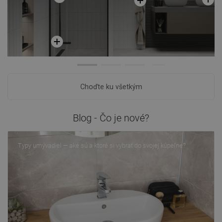
Choďte ku všetkým
Blog - Čo je nové?
Typy umývadiel — aké sú a ktoré si vybrať do svojej kúpeľne?