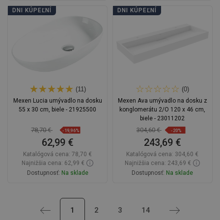
Do košíka
Do košíka
DNI KÚPEĽNÍ
DNI KÚPEĽNÍ
Porovnaj
favorite_border
Obľúbené
Porovnaj
favorite_border
Obľúbené
(11)
(0)
Mexen Lucia umývadlo na dosku
Mexen Ava umývadlo na dosku z
55 x 30 cm, biele - 21925500
konglomerátu 2/O 120 x 46 cm,
biele - 23011202
78,70 €
304,60 €
-19,96%
-20%
62,99 €
243,69 €
Katalógová cena:
78,70 €
Katalógová cena:
304,60 €
Najnižšia cena: 62,99 €
Najnižšia cena: 243,69 €
Dostupnosť:
Na sklade
Dostupnosť:
Na sklade
Do košíka
Do košíka
Späť
1
2
3
14
Ďalej
Porovnaj
favorite_border
Obľúbené
Porovnaj
favorite_border
Obľúbené