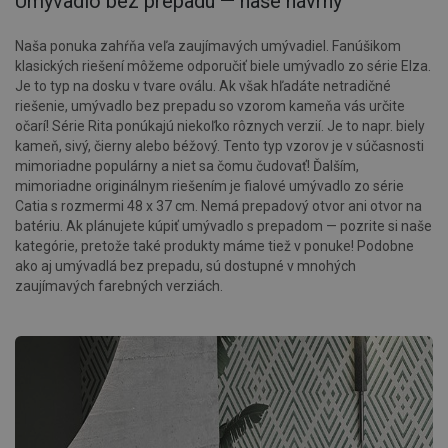
Umývadlo bez prepadu — naše návrhy
Naša ponuka zahŕňa veľa zaujímavých umývadiel. Fanúšikom
klasických riešení môžeme odporučiť biele umývadlo zo série Elza.
Je to typ na dosku v tvare oválu. Ak však hľadáte netradičné
riešenie, umývadlo bez prepadu so vzorom kameňa vás určite
očarí! Série Rita ponúkajú niekoľko rôznych verzií. Je to napr. biely
kameň, sivý, čierny alebo béžový. Tento typ vzorov je v súčasnosti
mimoriadne populárny a niet sa čomu čudovať! Ďalším,
mimoriadne originálnym riešením je fialové umývadlo zo série
Catia s rozmermi 48 x 37 cm. Nemá prepadový otvor ani otvor na
batériu. Ak plánujete kúpiť umývadlo s prepadom — pozrite si naše
kategórie, pretože také produkty máme tiež v ponuke! Podobne
ako aj umývadlá bez prepadu, sú dostupné v mnohých
zaujímavých farebných verziách.