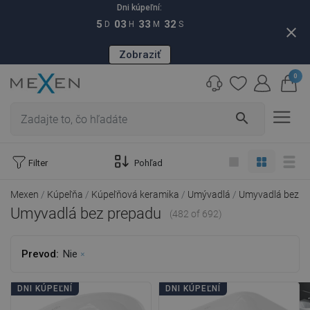
Dni kúpeľní:
5
03
33
31
D
H
M
S
close
Zobraziť
0
search
Filter
Pohľad
Mexen
Kúpeľňa
Kúpeľňová keramika
Umývadlá
Umyvadlá bez p
Umyvadlá bez prepadu
(482 of 692)
Prevod:
Nie
DNI KÚPEĽNÍ
DNI KÚPEĽNÍ