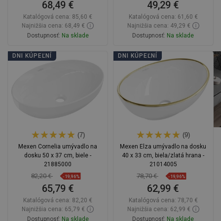
68,49 €
49,29 €
Katalógová cena:
85,60 €
Katalógová cena:
61,60 €
Najnižšia cena: 68,49 €
Najnižšia cena: 49,29 €
Dostupnosť:
Na sklade
Dostupnosť:
Na sklade
Do košíka
Do košíka
DNI KÚPEĽNÍ
DNI KÚPEĽNÍ
Porovnaj
favorite_border
Obľúbené
Porovnaj
favorite_border
Obľúbené
(7)
(9)
Mexen Cornelia umývadlo na
Mexen Elza umývadlo na dosku
dosku 50 x 37 cm, biele -
40 x 33 cm, biela/zlatá hrana -
21885000
21014005
82,20 €
78,70 €
-19,96%
-19,96%
65,79 €
62,99 €
Katalógová cena:
82,20 €
Katalógová cena:
78,70 €
Najnižšia cena: 65,79 €
Najnižšia cena: 62,99 €
Dostupnosť:
Na sklade
Dostupnosť:
Na sklade