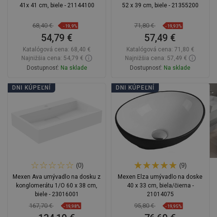
41x 41 cm, biele - 21144100
52 x 39 cm, biele - 21355200
68,40 €
71,80 €
-19,9%
-19,93%
54,79 €
57,49 €
Katalógová cena:
68,40 €
Katalógová cena:
71,80 €
Najnižšia cena: 54,79 €
Najnižšia cena: 57,49 €
Dostupnosť:
Na sklade
Dostupnosť:
Na sklade
Do košíka
Do košíka
DNI KÚPEĽNÍ
DNI KÚPEĽNÍ
Porovnaj
favorite_border
Obľúbené
Porovnaj
favorite_border
Obľúbené
(0)
(9)
Mexen Ava umývadlo na dosku z
Mexen Elza umývadlo na doske
konglomerátu 1/O 60 x 38 cm,
40 x 33 cm, biela/čierna -
biele - 23016001
21014075
167,70 €
95,80 €
-19,98%
-19,95%