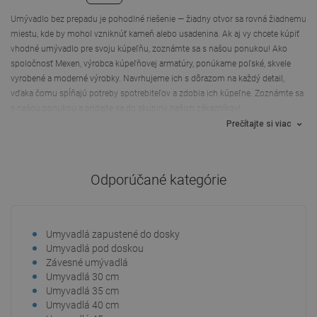
Umývadlo bez prepadu je pohodlné riešenie — žiadny otvor sa rovná žiadnemu
miestu, kde by mohol vzniknúť kameň alebo usadenina. Ak aj vy chcete kúpiť
vhodné umývadlo pre svoju kúpeľňu, zoznámte sa s našou ponukou! Ako
spoločnosť Mexen, výrobca kúpeľňovej armatúry, ponúkame poľské, skvele
vyrobené a moderné výrobky. Navrhujeme ich s dôrazom na každý detail,
vďaka čomu spĺňajú potreby spotrebiteľov a zdobia ich kúpeľne. Zoznámte sa
s našou ponukou a pridajte sa do skupiny našich zákazníkov!
Prečítajte si viac
Odporúčané kategórie
Umyvadlá zapustené do dosky
Umy
Umyvadlá pod doskou
Umy
Závesné umývadlá
Umy
Umyvadlá 30 cm
Umy
Umyvadlá 35 cm
Umy
Umyvadlá 40 cm
Umy