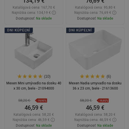
134,19 €
76,69 €
Katalógová cena:
167,70 €
Katalógová cena:
95,80 €
Najnižšia cena: 134,19 €
Najnižšia cena: 76,69 €
Dostupnosť:
Na sklade
Dostupnosť:
Na sklade
Do košíka
Do košíka
DNI KÚPEĽNÍ
DNI KÚPEĽNÍ
Porovnaj
favorite_border
Obľúbené
Porovnaj
favorite_border
Obľúbené
(10)
(6)
Mexen Mini umývadlo na dosku 40
Mexen Nadia umyvadlo na dosku
x 30 cm, biele - 21094000
36 x 23 cm, biele - 21613600
58,20 €
58,20 €
-19,95%
-19,95%
46,59 €
46,59 €
Katalógová cena:
58,20 €
Katalógová cena:
58,20 €
Najnižšia cena: 46,59 €
Najnižšia cena: 46,59 €
Dostupnosť:
Na sklade
Dostupnosť:
Na sklade