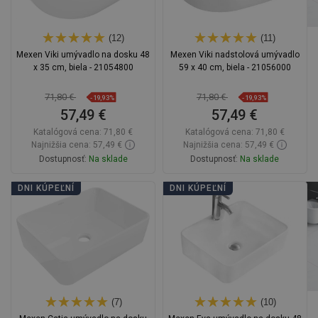
(12)
(11)
Mexen Viki umývadlo na dosku 48
Mexen Viki nadstolová umývadlo
x 35 cm, biela - 21054800
59 x 40 cm, biela - 21056000
71,80 €
71,80 €
-19,93%
-19,93%
57,49 €
57,49 €
Katalógová cena:
71,80 €
Katalógová cena:
71,80 €
Najnižšia cena: 57,49 €
Najnižšia cena: 57,49 €
Dostupnosť:
Na sklade
Dostupnosť:
Na sklade
Do košíka
Do košíka
DNI KÚPEĽNÍ
DNI KÚPEĽNÍ
Porovnaj
favorite_border
Obľúbené
Porovnaj
favorite_border
Obľúbené
(7)
(10)