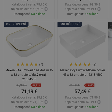
Katalógová cena:
78,70 €
Katalógová cena:
99,30 €
Najnižšia cena: 62,99 €
Najnižšia cena: 79,49 €
Dostupnosť:
Na sklade
Dostupnosť:
Na sklade
Do košíka
Do košíka
DNI KÚPEĽNÍ
DNI KÚPEĽNÍ
Porovnaj
favorite_border
Obľúbené
Porovnaj
favorite_border
Obľúbené
(7)
(2)
Mexen Rita umývadlo na dosku 45
Mexen Goya umývadlo na dosku
x 32 cm, biela/zlatý okraj -
45 x 32 cm, biele - 22184500
21084505
88,90 €
71,80 €
-19,92%
-19,93%
71,19 €
57,49 €
Katalógová cena:
88,90 €
Katalógová cena:
71,80 €
Najnižšia cena: 71,19 €
Najnižšia cena: 57,49 €
Dostupnosť:
Na sklade
Dostupnosť:
Na sklade