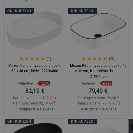
Do košíka
Do košíka
DNI KÚPEĽNÍ
DNI KÚPEĽNÍ
Porovnaj
favorite_border
Obľúbené
Porovnaj
favorite_border
Obľúbené
(1)
(10)
Mexen Celia umývadlo na dosku
Mexen Rita umyvadlo na doske 45
60 x 38 cm, biele - 22206000
x 32 cm, biele/čierne hrana -
21084507
102,70 €
99,30 €
-19,97%
-19,95%
82,19 €
79,49 €
Katalógová cena:
102,70 €
Katalógová cena:
99,30 €
Najnižšia cena: 82,19 €
Najnižšia cena: 79,49 €
Dostupnosť:
Na sklade
Dostupnosť:
Na sklade
Do košíka
Do košíka
DNI KÚPEĽNÍ
DNI KÚPEĽNÍ
Porovnaj
favorite_border
Obľúbené
Porovnaj
favorite_border
Obľúbené