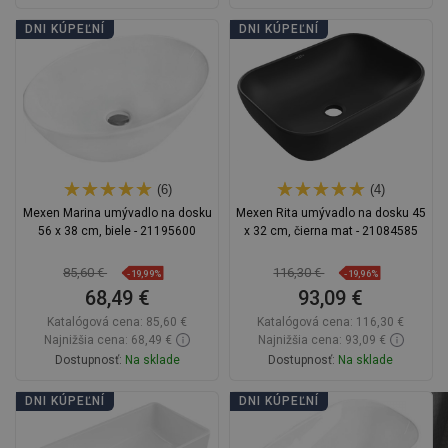
Do košíka
Do košíka
DNI KÚPEĽNÍ
DNI KÚPEĽNÍ
Porovnaj
favorite_border
Obľúbené
Porovnaj
favorite_border
Obľúbené
(6)
(4)
Mexen Marina umývadlo na dosku
Mexen Rita umývadlo na dosku 45
56 x 38 cm, biele - 21195600
x 32 cm, čierna mat - 21084585
85,60 €
116,30 €
-19,99%
-19,96%
68,49 €
93,09 €
Katalógová cena:
85,60 €
Katalógová cena:
116,30 €
Najnižšia cena: 68,49 €
Najnižšia cena: 93,09 €
Dostupnosť:
Na sklade
Dostupnosť:
Na sklade
Do košíka
Do košíka
DNI KÚPEĽNÍ
DNI KÚPEĽNÍ
Porovnaj
favorite_border
Obľúbené
Porovnaj
favorite_border
Obľúbené