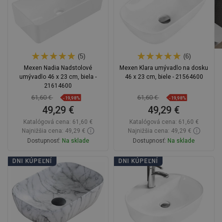
(5)
(6)
Mexen Nadia Nadstolové
Mexen Klara umývadlo na dosku
umývadlo 46 x 23 cm, biela -
46 x 23 cm, biele - 21564600
21614600
61,60 €
61,60 €
-19,98%
-19,98%
49,29 €
49,29 €
Katalógová cena:
61,60 €
Katalógová cena:
61,60 €
Najnižšia cena: 49,29 €
Najnižšia cena: 49,29 €
Dostupnosť:
Na sklade
Dostupnosť:
Na sklade
Do košíka
Do košíka
DNI KÚPEĽNÍ
DNI KÚPEĽNÍ
Porovnaj
favorite_border
Obľúbené
Porovnaj
favorite_border
Obľúbené