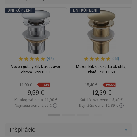
DNI KÚPEĽNÍ
DNI KÚPEĽNÍ
(47)
(38)
Mexen guľatý klik-klak uzáver,
Mexen klik-klak zátka okrúhla,
chróm - 79910-00
zlatá - 79910-50
11,90 €
15,40 €
-19,41%
-19,55%
9,59 €
12,39 €
Katalógová cena:
11,90 €
Katalógová cena:
15,40 €
Najnižšia cena: 9,59 €
Najnižšia cena: 12,39 €
Dostupnosť:
Na sklade
Dostupnosť:
Na sklade
Do košíka
Do košíka
Inšpirácie
Porovnaj
favorite_border
Obľúbené
Porovnaj
favorite_border
Obľúbené