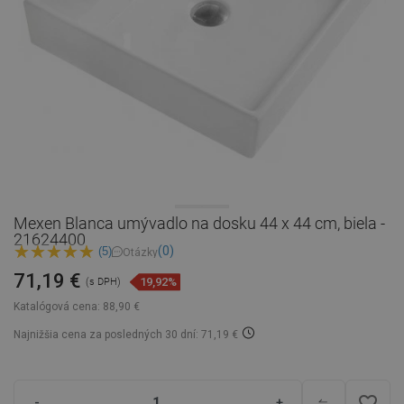
Mexen Blanca umývadlo na dosku 44 x 44 cm, biela -
21624400
(0)
(5)
Otázky
71,19 €
19,92%
(s DPH)
Katalógová cena:
88,90 €
Najnižšia cena za posledných 30 dní: 71,19 €
favorite_border
-
+