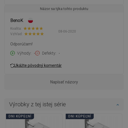
Názor sa týka tohto produktu
BenoK
Kvalita:
08-06-2020
Vzhľad:
Odporúčam!
Výhody
-
Defekty
-
Ukážte pôvodný komentár
Napísať názory
Výrobky z tej istej série
DNI KÚPEĽNÍ
DNI KÚPEĽNÍ