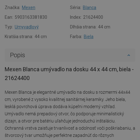
Značka:
Mexen
Séria:
Blanca
Ean:
5903163381830
Index:
21624400
Typ:
Umyvadlový
Dlhšia strana:
44 cm
Kratšia strana:
44 cm
Farba:
Biela
Popis
Mexen Blanca umývadlo na dosku 44 x 44 cm, biela -
21624400
Mexen Blanca je elegantné umývadlo na dosku s rozmermi 44x44
cm, vyrobené z vysoko kvalitnej sanitárnej keramiky. Jeho biela,
lesklá povrchová úprava dodáva kúpeľni moderný vzhľad.
Umývadlo nemá prepadový otvor, čo podporuje minimalistický
dizajn, a otvor pre batériu uľahčuje jednoduchú inštaláciu.
Ochranná vrstva zaisťuje trvanlivosť a odolnosť voči poškriabaniu, a
štvorcový tvar umožňuje perfektne zapadnúť do rôznych