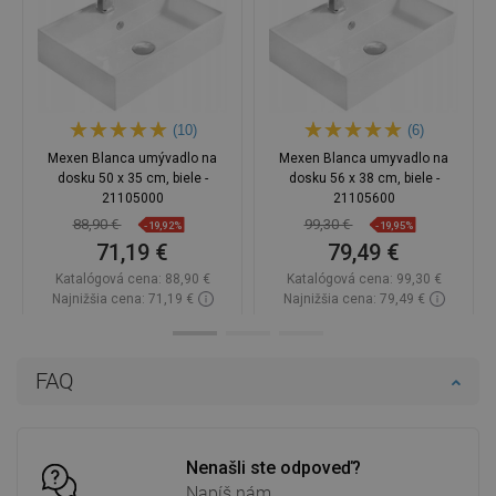
(10)
(6)
Mexen Blanca umývadlo na
Mexen Blanca umyvadlo na
dosku 50 x 35 cm, biele -
dosku 56 x 38 cm, biele -
21105000
21105600
88,90 €
99,30 €
-19,92%
-19,95%
71,19 €
79,49 €
Katalógová cena:
88,90 €
Katalógová cena:
99,30 €
Najnižšia cena: 71,19 €
Najnižšia cena: 79,49 €
Dostupnosť:
Na sklade
Dostupnosť:
Na sklade
Do košíka
Do košíka
FAQ
Porovnaj
favorite_border
Obľúbené
Porovnaj
favorite_border
Obľúbené
Nenašli ste odpoveď?
Napíš nám