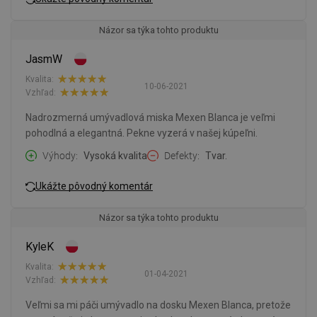
Názor sa týka tohto produktu
JasmW
Kvalita:
10-06-2021
Vzhľad:
Nadrozmerná umývadlová miska Mexen Blanca je veľmi
pohodlná a elegantná. Pekne vyzerá v našej kúpeľni.
Výhody
Vysoká kvalita
Defekty
Tvar.
Ukážte pôvodný komentár
Názor sa týka tohto produktu
KyleK
Kvalita:
01-04-2021
Vzhľad:
Veľmi sa mi páči umývadlo na dosku Mexen Blanca, pretože