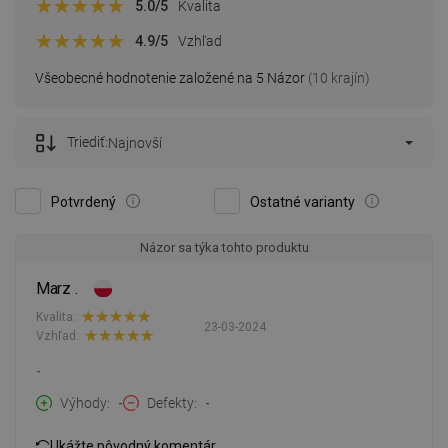
5.0
/5
Kvalita
4.9
/5
Vzhľad
Všeobecné hodnotenie založené na 5 Názor
(10 krajín)
Triediť:
Najnovší
Potvrdený
Ostatné varianty
Názor sa týka tohto produktu
Marz .
Kvalita:
23-03-2024
Vzhľad:
-
Výhody
-
Defekty
-
Ukážte pôvodný komentár