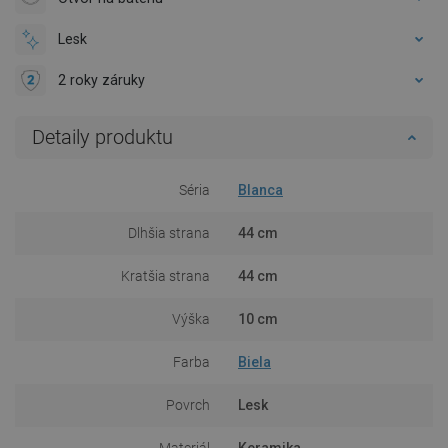
Lesk
2 roky záruky
Detaily produktu
Séria
Blanca
Dlhšia strana
44 cm
Kratšia strana
44 cm
Výška
10 cm
Farba
Biela
Povrch
Lesk
Materiál
Keramika