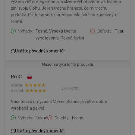
vyzerá veľmi elegantne a je skvele vyhotovené. Je tesné a
plní svoju úlohu. Je len trochu hranaté, čo mi trochu
prekáža. Preto by som uprednostnila také so zaoblenými
rohmi.
Výhody
Tesné, Vysoká kvalita
Defekty
Tvar.
vyhotovenia, Pekná farba
Ukážte pôvodný komentár
Názor sa týka tohto produktu
RonC
Kvalita:
28-03-2021
Vzhľad:
Nadstolová umývadlo Mexen Blanca je veľmi dobre
vyrobené a pekné.
Výhody
Tesné
Defekty
Hrany.
Ukážte pôvodný komentár