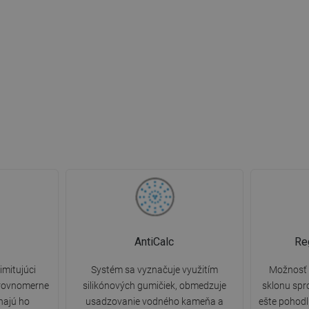
AntiCalc
Re
imitujúci
Systém sa vyznačuje využitím
Možnosť 
 rovnomerne
silikónových gumičiek, obmedzuje
sklonu spr
ínajú ho
usadzovanie vodného kameňa a
ešte pohodl