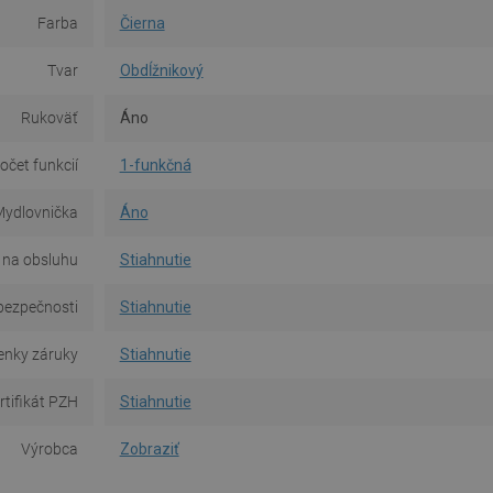
Farba
Čierna
Tvar
Obdĺžnikový
Rukoväť
Áno
očet funkcií
1-funkčná
ydlovnička
Áno
 na obsluhu
Stiahnutie
bezpečnosti
Stiahnutie
nky záruky
Stiahnutie
rtifikát PZH
Stiahnutie
Výrobca
Zobraziť