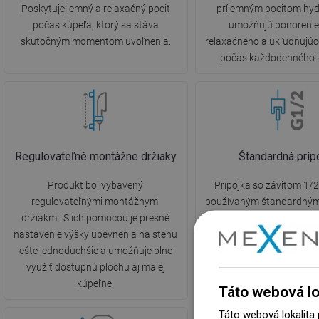
Poskytuje jemný a relaxačný pocit
príjemným pocitom hyd
počas kúpeľa, ktorý sa stáva
umožňujú ponorenie
skutočným momentom uvoľnenia.
relaxačného a ukľudňujúc
počas každodenného 
Regulovateľné montážne držiaky
Štandardná príp
Produkt bol vybavený
Prípojka so závitom 1/2
regulovateľnými montážnymi
používaným štandardným
držiakmi. S ich pomocou je presné
vnútorných vodoinštalác
nastavenie výšky upevnenia na stenu
tomu je pripojenie a mon
ešte jednoduchšie a umožňuje plne
prvkov sprchy oveľa jed
využiť dostupnú plochu aj malej
intuitívnejšie.
kúpeľne.
Táto webová lo
Táto webová lokalita