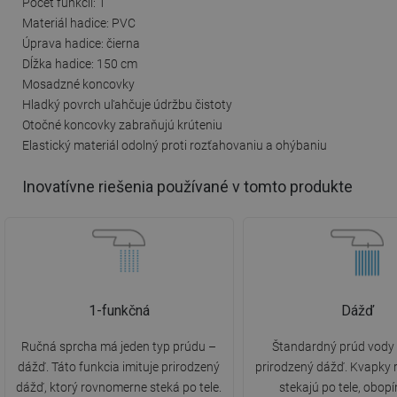
Počet funkcií: 1
Materiál hadice: PVC
Úprava hadice: čierna
Dĺžka hadice: 150 cm
Mosadzné koncovky
Hladký povrch uľahčuje údržbu čistoty
Otočné koncovky zabraňujú krúteniu
Elastický materiál odolný proti rozťahovaniu a ohýbaniu
Inovatívne riešenia používané v tomto produkte
1-funkčná
Dážď
Ručná sprcha má jeden typ prúdu –
Štandardný prúd vody 
dážď. Táto funkcia imituje prirodzený
prirodzený dážď. Kvapky
dážď, ktorý rovnomerne steká po tele.
stekajú po tele, obop