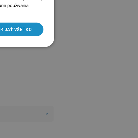
ENGLISH
ami používania
SLOVAK
LITHUANIAN
RIJAŤ VŠETKO
ROMANIAN
HUNGARIAN
FRENCH
ITALIAN
SPANISH
UKRAINIAN
BULGARIAN
ESTONIAN
DUTCH
LATVIAN