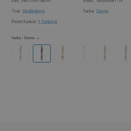
Ean:
5907709138391
Index:
785004581-70
Tvar:
Obdĺžnikový
Farba:
Čierna
Počet funkcií:
1-funkčná
Farba
- Čierna