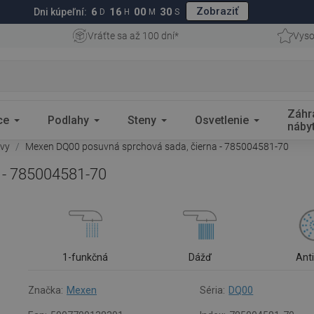
Zobraziť
6
16
00
29
Dni kúpeľní:
D
H
M
S
Vráťte sa až 100 dní*
Vyso
Záhr
ce
Podlahy
Steny
Osvetlenie
náby
avy
Mexen DQ00 posuvná sprchová sada, čierna - 785004581-70
 - 785004581-70
1-funkčná
Dážď
Ant
Značka:
Mexen
Séria:
DQ00