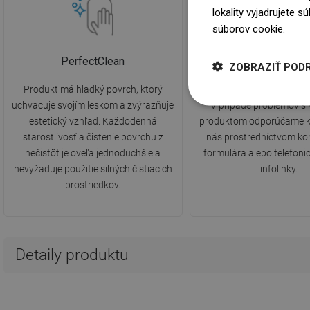
lokality vyjadrujete 
súborov cookie.
Dowi
PerfectClean
2 roky záruk
ZOBRAZIŤ POD
Produkt má hladký povrch, ktorý
Produkt je pokrytý 2-ročn
uchvacuje svojím leskom a zvýrazňuje
V prípade problémov s
estetický vzhľad. Každodenná
produktom odporúčame k
starostlivosť a čistenie povrchu z
nás prostredníctvom ko
nečistôt je oveľa jednoduchšie a
formulára alebo telefonic
nevyžaduje použitie silných čistiacich
infolinky.
prostriedkov.
Detaily produktu