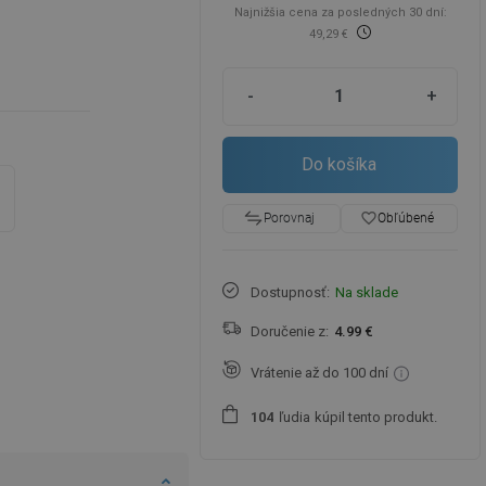
Najnižšia cena za posledných 30 dní:
49,29 €
-
+
Do košíka
favorite_border
Obľúbené
Porovnaj
Dostupnosť:
Na sklade
Doručenie z:
4.99 €
Vrátenie až do 100 dní
ľudia
kúpil tento produkt.
1
0
4