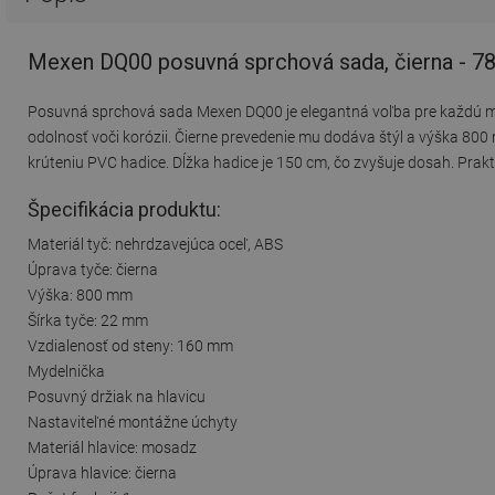
Mexen DQ00 posuvná sprchová sada, čierna - 
Posuvná sprchová sada Mexen DQ00 je elegantná voľba pre každú mode
odolnosť voči korózii. Čierne prevedenie mu dodáva štýl a výška 80
krúteniu PVC hadice. Dĺžka hadice je 150 cm, čo zvyšuje dosah. Prakt
Špecifikácia produktu:
Materiál tyč: nehrdzavejúca oceľ, ABS
Úprava tyče: čierna
Výška: 800 mm
Šírka tyče: 22 mm
Vzdialenosť od steny: 160 mm
Mydelnička
Posuvný držiak na hlavicu
Nastaviteľné montážne úchyty
Materiál hlavice: mosadz
Úprava hlavice: čierna