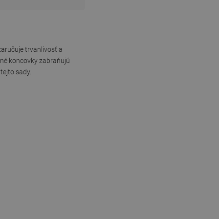
ručuje trvanlivosť a
očné koncovky zabraňujú
tejto sady.