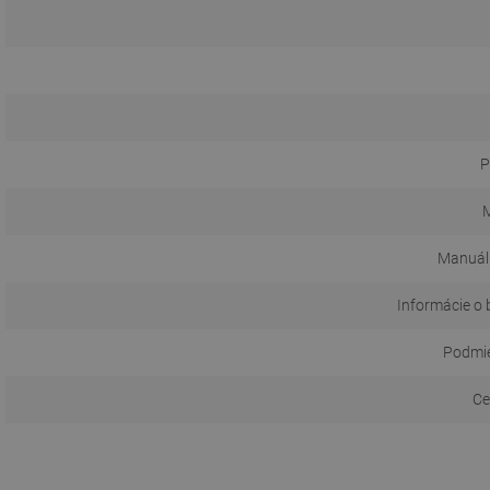
P
M
Manuál
Informácie o 
Podmie
Ce