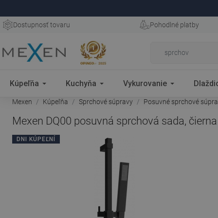
Dostupnosť tovaru
Pohodlné platby
Kúpeľňa
Kuchyňa
Vykurovanie
Dlaždi
Mexen
Kúpeľňa
Sprchové súpravy
Posuvné sprchové súpr
Mexen DQ00 posuvná sprchová sada, čierna
DNI KÚPEĽNÍ