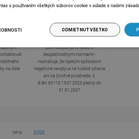
súhlas s používaním všetkých súborov cookie v súlade s našimi zásad
edz się więcej
y
Certifikát hygieny PZH
ROBNOSTI
ODMIETNUŤ VŠETKO
P
ou zárukou.
Produkt má Certifikát hygieny PZH
 kúpeným
potvrdzujúci jeho súlad s
ontaktovať
bezpečnostnými normami -
ntaktného
naznačuje, že nijakým spôsobom
ky na čísle
negatívne nevplýva na ľudské zdravie
ani na životné prostredie. č.
B.BK.60110.1537.2023 platný do
31.01.2027
Séria
DQ00