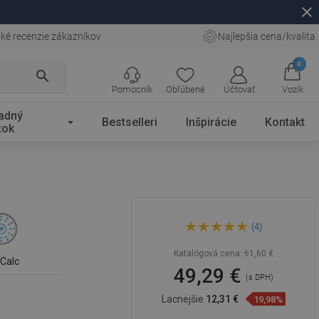
close
ké recenzie zákazníkov
Najlepšia cena/kvalita
0
search
Pomocník
Obľúbené
Účtovať
Vozík
adný
Bestselleri
Inšpirácie
Kontakt
tok
Mexen DQ00 posuvná
(4)
sprchová sada, čierna -
785004581-70
Katalógová cena:
61,60 €
iCalc
49,29 €
(s DPH)
Lacnejšie
12,31 €
19,98%