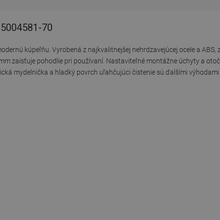
785004581-70
rnú kúpeľňu. Vyrobená z najkvalitnejšej nehrdzavejúcej ocele a ABS, za
0 mm zaisťuje pohodlie pri používaní. Nastaviteľné montážne úchyty a ot
ická mydelnička a hladký povrch uľahčujúci čistenie sú ďalšími výhodami 