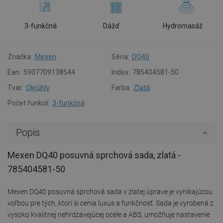
3-funkčná
Dážď
Hydromasáž
Značka:
Mexen
Séria:
DQ40
Ean:
5907709138544
Index:
785404581-50
Tvar:
Okrúhly
Farba:
Zlatá
Počet funkcií:
3-funkčná
Popis
Mexen DQ40 posuvná sprchová sada, zlatá -
785404581-50
Mexen DQ40 posuvná sprchová sada v zlatej úprave je vynikajúcou
voľbou pre tých, ktorí si cenia luxus a funkčnosť. Sada je vyrobená z
vysoko kvalitnej nehrdzavejúcej ocele a ABS, umožňuje nastavenie