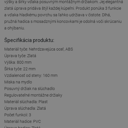
výšky a šírky vďaka posuvným montážnym držiakom. Jej elegantná
zlatá úprava pridáva štýl každej kúpeľni. Produkt ponúka 3 funkcie
a vďaka hladkému povrchu sa ľahko udržiava v čistote. Dlhá,
pružná hadica s mosadznými koncovkami je odolná voči skrúcaniu
a ohýbaniu.
Špecifikácia produktu:
Materiál tyče: Nehrdzavejúca oceľ, ABS
Úprava tyče: Zlatá
Výška: 800 mm
Šírka tyče: 22 mm
Vzdialenosť od steny: 160 mm
Miska na mydlo
Posuvný držiak na slúchadlo
Regulovateľné montážne držiaky
Materiál slúchadla: Plast
Úprava slúchadla: Zlatá
Počet funkcií: 3
Materiál hadice: PVC
Úprava hadice: Zlatá