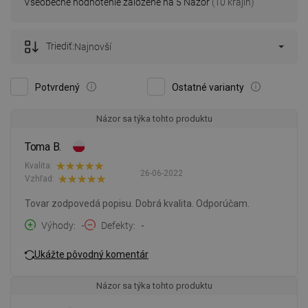
Všeobecné hodnotenie založené na 5 Názor
(10 krajín)
Triediť:
Najnovší
Potvrdený
Ostatné varianty
Názor sa týka tohto produktu
Toma B.
Kvalita:
26-06-2022
Vzhľad:
Tovar zodpovedá popisu. Dobrá kvalita. Odporúčam.
Výhody
-
Defekty
-
Ukážte pôvodný komentár
Názor sa týka tohto produktu