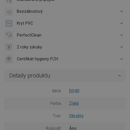
Bezzákrutový
Kryt PVC
PerfectClean
2 roky záruky
Certifikát hygieny PZH
Detaily produktu
Séria
DQ40
Farba
Zlatá
Tvar
Okrúhly
Rukoväť
Áno