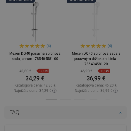
(4)
(4)
Mexen DQ40 posuvná sprchová
Mexen DQ40 sprchová sada s
sada, chróm - 785404581-00
posuvným držiakom, biela -
785404581-20
42,80 €
46,20 €
-19,88%
-19,94%
34,29 €
36,99 €
Katalógová cena:
42,80 €
Katalógová cena:
46,20 €
Najnižšia cena: 34,29 €
Najnižšia cena: 36,99 €
Dostupnosť:
Na sklade
Dostupnosť:
Na sklade
Do košíka
Do košíka
FAQ
Porovnaj
favorite_border
Obľúbené
Porovnaj
favorite_border
Obľúbené