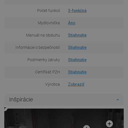
Počet funkcií
3-funkčná
Mydlovnička
Áno
Manuál na obsluhu
Stiahnutie
Informácie o bezpečnosti
Stiahnutie
Podmienky záruky
Stiahnutie
Certifikát PZH
Stiahnutie
Výrobca
Zobraziť
Inšpirácie