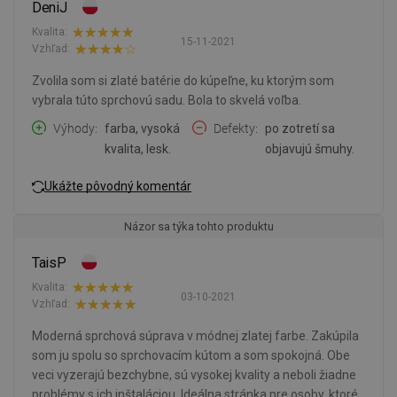
DeniJ
Kvalita:
15-11-2021
Vzhľad:
Zvolila som si zlaté batérie do kúpeľne, ku ktorým som
vybrala túto sprchovú sadu. Bola to skvelá voľba.
Výhody
farba, vysoká
Defekty
po zotretí sa
kvalita, lesk.
objavujú šmuhy.
Ukážte pôvodný komentár
Názor sa týka tohto produktu
TaisP
Kvalita:
03-10-2021
Vzhľad:
Moderná sprchová súprava v módnej zlatej farbe. Zakúpila
som ju spolu so sprchovacím kútom a som spokojná. Obe
veci vyzerajú bezchybne, sú vysokej kvality a neboli žiadne
problémy s ich inštaláciou. Ideálna stránka pre osoby, ktoré