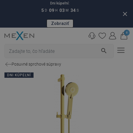
Dni kúpeľní:
5
09
03
33
D
H
M
S
close
Zobraziť
0
search
Posuvné sprchové súpravy
DNI KÚPEĽNÍ