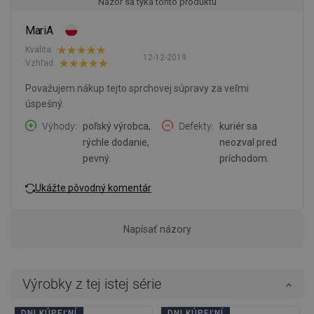
Názor sa týka tohto produktu
MariA
Kvalita:
12-12-2019
Vzhľad:
Považujem nákup tejto sprchovej súpravy za veľmi
úspešný.
Výhody
poľský výrobca,
Defekty
kuriér sa
rýchle dodanie,
neozval pred
pevný.
príchodom.
Ukážte pôvodný komentár
Napísať názory
Výrobky z tej istej série
DNI KÚPEĽNÍ
DNI KÚPEĽNÍ