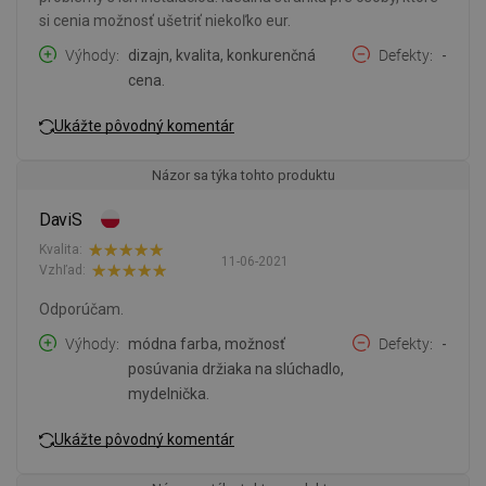
si cenia možnosť ušetriť niekoľko eur.
Výhody
dizajn, kvalita, konkurenčná
Defekty
-
cena.
Ukážte pôvodný komentár
Názor sa týka tohto produktu
DaviS
Kvalita:
11-06-2021
Vzhľad:
Odporúčam.
Výhody
módna farba, možnosť
Defekty
-
posúvania držiaka na slúchadlo,
mydelnička.
Ukážte pôvodný komentár