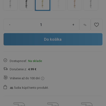
favorite_border
-
+
Do košíka
Dostupnosť:
Na sklade
Doručenie z:
4.99 €
Vrátenie až do 100 dní
ľudia
kúpil tento produkt.
4
6