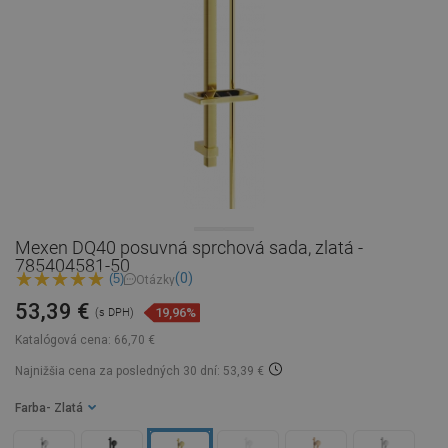
Mexen DQ40 posuvná sprchová sada, zlatá -
785404581-50
(0)
(5)
Otázky
53,39 €
19,96%
(s DPH)
Katalógová cena:
66,70 €
Najnižšia cena za posledných 30 dní: 53,39 €
Farba
- Zlatá