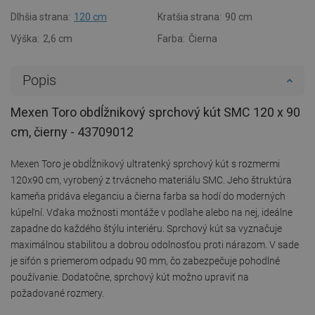
Dlhšia strana:
120 cm
Kratšia strana:
90 cm
Výška:
2,6 cm
Farba:
Čierna
Popis
Mexen Toro obdĺžnikový sprchový kút SMC 120 x 90
cm, čierny - 43709012
Mexen Toro je obdĺžnikový ultratenký sprchový kút s rozmermi
120x90 cm, vyrobený z trvácneho materiálu SMC. Jeho štruktúra
kameňa pridáva eleganciu a čierna farba sa hodí do moderných
kúpeľní. Vďaka možnosti montáže v podlahe alebo na nej, ideálne
zapadne do každého štýlu interiéru. Sprchový kút sa vyznačuje
maximálnou stabilitou a dobrou odolnosťou proti nárazom. V sade
je sifón s priemerom odpadu 90 mm, čo zabezpečuje pohodlné
používanie. Dodatočne, sprchový kút možno upraviť na
požadované rozmery.