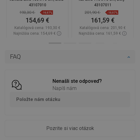
43107010
43107011
193,30 €
201,90 €
-19,97%
-19,97%
154,69 €
161,59 €
Katalógová cena:
193,30 €
Katalógová cena:
201,90 €
Najnižšia cena: 154,69 €
Najnižšia cena: 161,59 €
Dostupnosť:
Na sklade
Dostupnosť:
Na sklade
Do košíka
Do košíka
FAQ
Porovnaj
favorite_border
Obľúbené
Porovnaj
favorite_border
Obľúbené
Nenašli ste odpoveď?
Napíš nám
Položte nám otázku
Pozrite si viac otázok