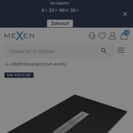
Dni kúpeľní:
4
22
00
25
D
H
M
S
close
Zobraziť
0
search
Obdĺžnikové sprchové vaničky
DNI KÚPEĽNÍ