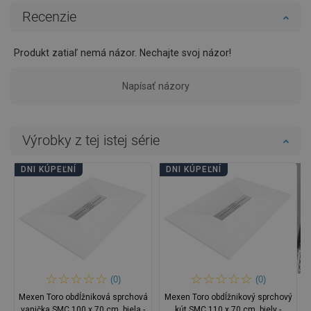
Recenzie
Produkt zatiaľ nemá názor. Nechajte svoj názor!
Napísať názory
Výrobky z tej istej série
DNI KÚPEĽNÍ
DNI KÚPEĽNÍ
(0)
(0)
Mexen Toro obdĺžniková sprchová
Mexen Toro obdĺžnikový sprchový
vanička SMC 100 x 70 cm, biela -
kút SMC 110 x 70 cm, biely -