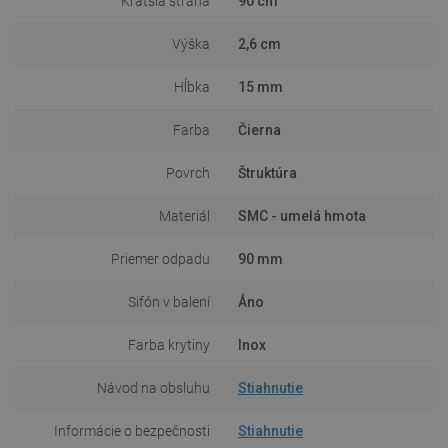
Kratšia strana
90 cm
Výška
2,6 cm
Hĺbka
15 mm
Farba
Čierna
Povrch
Štruktúra
Materiál
SMC - umelá hmota
Priemer odpadu
90 mm
Sifón v balení
Áno
Farba krytiny
Inox
Návod na obsluhu
Stiahnutie
Informácie o bezpečnosti
Stiahnutie