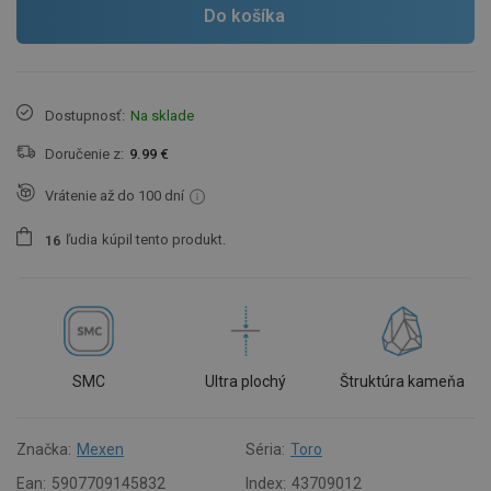
Do košíka
Dostupnosť:
Na sklade
Doručenie z:
9.99 €
Vrátenie až do 100 dní
ľudia
kúpil tento produkt.
1
6
SMC
Ultra plochý
Štruktúra kameňa
Značka:
Mexen
Séria:
Toro
Ean:
5907709145832
Index:
43709012