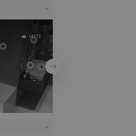
Vaňa s dvojitou zá
14173
Ďalej