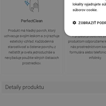
lokality vyjadrujete 
súborov cookie.
Dowi
PerfectClean
2 roky záruk
ZOBRAZIŤ POD
Produkt má hladký povrch, ktorý
Produkt je pokrytý 2-ročn
uchvacuje svojím leskom a zvýrazňuje
V prípade problémov s
estetický vzhľad. Každodenná
produktom odporúčame k
starostlivosť a čistenie povrchu z
nás prostredníctvom ko
nečistôt je oveľa jednoduchšie a
formulára alebo telefonic
nevyžaduje použitie silných čistiacich
infolinky.
prostriedkov.
Detaily produktu