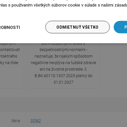
súhlas s používaním všetkých súborov cookie v súlade s našimi zásad
edz się więcej
y
Certifikát hygieny PZH
ROBNOSTI
ODMIETNUŤ VŠETKO
P
ou zárukou.
Produkt má Certifikát hygieny PZH
 kúpeným
potvrdzujúci jeho súlad s
ontaktovať
bezpečnostnými normami -
ntaktného
naznačuje, že nijakým spôsobom
ky na čísle
negatívne nevplýva na ľudské zdravie
ani na životné prostredie. č.
B.BK.60110.1537.2023 platný do
31.01.2027
Séria
DQ62