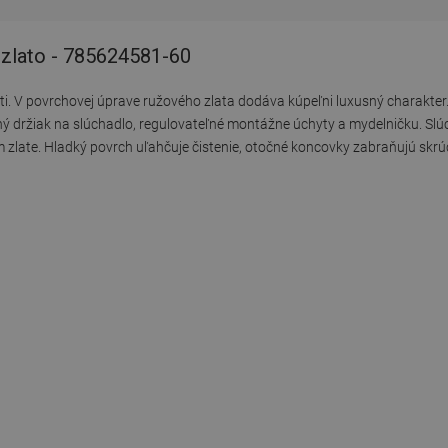
zlato - 785624581-60
. V povrchovej úprave ružového zlata dodáva kúpeľni luxusný charakter
ný držiak na slúchadlo, regulovateľné montážne úchyty a mydelničku. Slú
late. Hladký povrch uľahčuje čistenie, otočné koncovky zabraňujú skrú