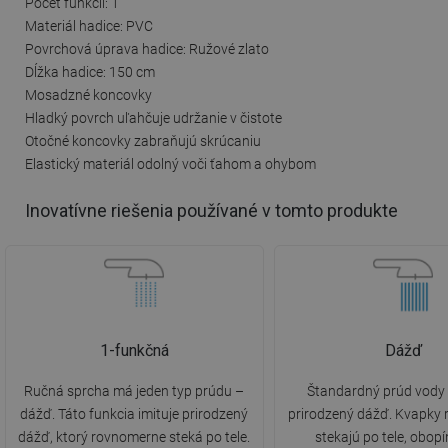
Počet funkcií: 1
Materiál hadice: PVC
Povrchová úprava hadice: Ružové zlato
Dĺžka hadice: 150 cm
Mosadzné koncovky
Hladký povrch uľahčuje udržanie v čistote
Otočné koncovky zabraňujú skrúcaniu
Elastický materiál odolný voči ťahom a ohybom
Inovatívne riešenia používané v tomto produkte
1-funkčná
Dážď
Ručná sprcha má jeden typ prúdu –
Štandardný prúd vody 
dážď. Táto funkcia imituje prirodzený
prirodzený dážď. Kvapky
dážď, ktorý rovnomerne steká po tele.
stekajú po tele, obop