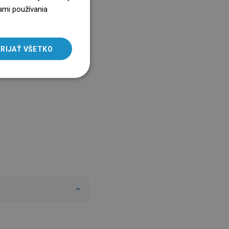
ENGLISH
ami používania
SLOVAK
LITHUANIAN
RIJAŤ VŠETKO
ROMANIAN
HUNGARIAN
FRENCH
ITALIAN
SPANISH
UKRAINIAN
BULGARIAN
ESTONIAN
DUTCH
LATVIAN