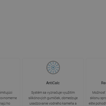
AntiCalc
Re
imitujúci
Systém sa vyznačuje využitím
Možnosť 
 rovnomerne
silikónových gumičiek, obmedzuje
sklonu spr
ínajú ho
usadzovanie vodného kameňa a
ešte pohodl