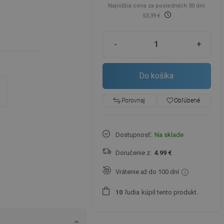
Najnižšia cena za posledných 30 dní:
53,39 €
-
+
Do košíka
favorite_border
Obľúbené
Porovnaj
Dostupnosť:
Na sklade
Doručenie z:
4.99 €
Vrátenie až do 100 dní
ľudia
kúpil tento produkt.
1
0