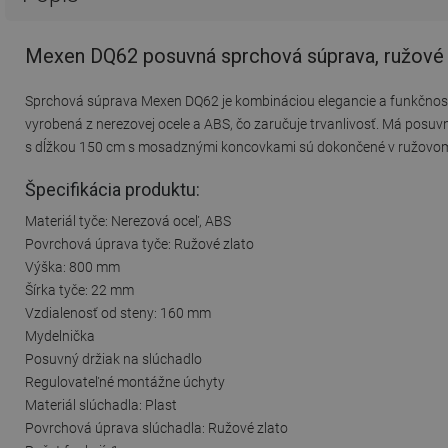
Mexen DQ62 posuvná sprchová súprava, ružové 
Sprchová súprava Mexen DQ62 je kombináciou elegancie a funkčnosti
vyrobená z nerezovej ocele a ABS, čo zaručuje trvanlivosť. Má posuv
s dĺžkou 150 cm s mosadznými koncovkami sú dokončené v ružovom z
Špecifikácia produktu:
Materiál tyče: Nerezová oceľ, ABS
Povrchová úprava tyče: Ružové zlato
Výška: 800 mm
Šírka tyče: 22 mm
Vzdialenosť od steny: 160 mm
Mydelnička
Posuvný držiak na slúchadlo
Regulovateľné montážne úchyty
Materiál slúchadla: Plast
Povrchová úprava slúchadla: Ružové zlato