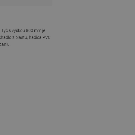
. Tyč s výškou 800 mm je
chadlo z plastu, hadica PVC
caniu.