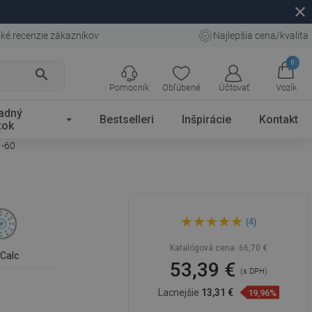
close
ké recenzie zákazníkov
Najlepšia cena/kvalita
0
search
Pomocník
Obľúbené
Účtovať
Vozík
adný
Bestselleri
Inšpirácie
Kontakt
tok
1-60
Mexen DQ62 posuvná
(4)
sprchová súprava, ružové
zlato - 785624581-60
Katalógová cena:
66,70 €
iCalc
53,39 €
(s DPH)
Lacnejšie
13,31 €
19,96%