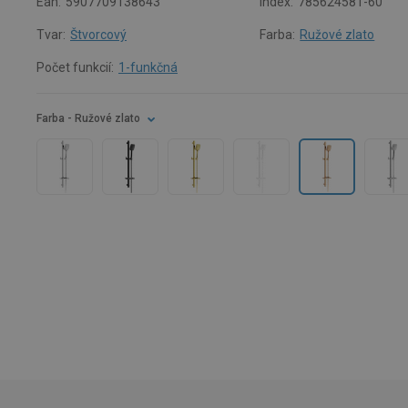
Ean:
5907709138643
Index:
785624581-60
Tvar:
Štvorcový
Farba:
Ružové zlato
Počet funkcií:
1-funkčná
Farba
- Ružové zlato