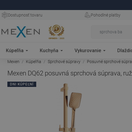
Dostupnosť tovaru
Pohodlné platby
Kúpeľňa
Kuchyňa
Vykurovanie
Dlaždi
Mexen
Kúpeľňa
Sprchové súpravy
Posuvné sprchové súpr
Mexen DQ62 posuvná sprchová súprava, ruž
DNI KÚPEĽNÍ