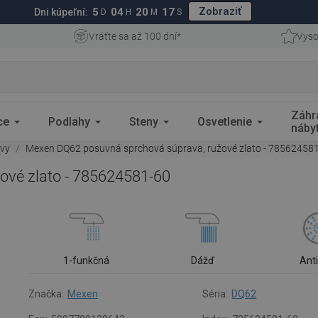
Zobraziť
5
04
20
16
Dni kúpeľní:
D
H
M
S
Vráťte sa až 100 dní*
Vyso
Záhr
ce
Podlahy
Steny
Osvetlenie
náby
avy
Mexen DQ62 posuvná sprchová súprava, ružové zlato - 78562458
ové zlato - 785624581-60
1-funkčná
Dážď
Ant
Značka:
Mexen
Séria:
DQ62