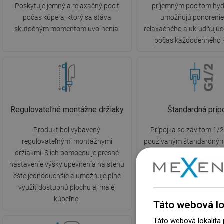
Poskytuje jemný a relaxačný pocit
príjemným pocitom hyd
počas kúpeľa, ktorý sa stáva
umožňujú ponorenie
skutočným momentom uvoľnenia.
relaxačného a ukľudňujúc
počas každodenného 
Regulovateľné montážne držiaky
Štandardná príp
Produkt bol vybavený
Prípojka so závitom 1/2
regulovateľnými montážnymi
používaným štandardným
držiakmi. S ich pomocou je presné
vnútorných vodoinštalác
nastavenie výšky upevnenia na stenu
tomu je pripojenie a mon
ešte jednoduchšie a umožňuje plne
prvkov sprchy oveľa jed
využiť dostupnú plochu aj malej
intuitívnejšie.
kúpeľne.
Táto webová lo
Táto webová lokalita