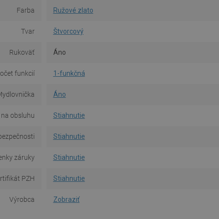
Farba
Ružové zlato
Tvar
Štvorcový
Rukoväť
Áno
očet funkcií
1-funkčná
ydlovnička
Áno
 na obsluhu
Stiahnutie
bezpečnosti
Stiahnutie
nky záruky
Stiahnutie
rtifikát PZH
Stiahnutie
Výrobca
Zobraziť