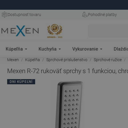
Dostupnosť tovaru
Pohodlné platby
Kúpeľňa
Kuchyňa
Vykurovanie
Dlaždi
Mexen
Kúpeľňa
Sprchové príslušenstvo
Sprchové ružice
Mexen R-72 rukoväť sprchy s 1 funkciou, ch
DNI KÚPEĽNÍ