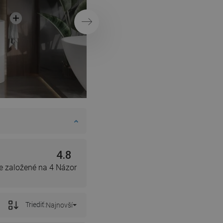
Ďalej
4.8
e založené na 4 Názor
Triediť:
Najnovší