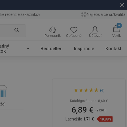
close
ké recenzie zákazníkov
Najlepšia cena/kvalita
0
search
Pomocník
Obľúbené
Účtovať
Vozík
adný
Bestselleri
Inšpirácie
Kontakt
tok
Mexen R-72 rukoväť sprchy s
(4)
1 funkciou, chróm - 79572-00
Katalógová cena:
8,60 €
ážď
6,89 €
(s DPH)
Lacnejšie
1,71 €
19,88%