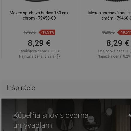
Mexen sprchová hadica 150 cm,
Mexen sprchová hadic
chróm - 79450-00
chróm - 79460-
10,30 €
-19,51%
10,30 €
-19,51
8,29 €
8,29 €
Katalógová cena:
10,30 €
Katalógová cena:
10
Najnižšia cena: 8,29 €
Najnižšia cena: 8,29
Dostupnosť:
Na sklade
Dostupnosť:
Na sk
Do košíka
Do košíka
Porovnaj
favorite_border
Obľúbené
Porovnaj
favorite_border
Ob
Inšpirácie
Kúpeľňa snov s dvoma
umývadlami