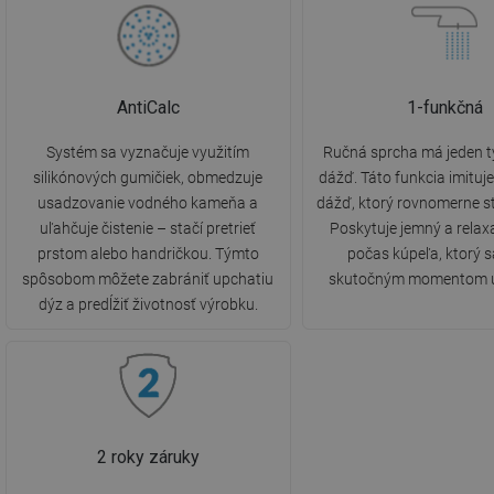
AntiCalc
1-funkčná
Systém sa vyznačuje využitím
Ručná sprcha má jeden t
silikónových gumičiek, obmedzuje
dážď. Táto funkcia imituj
usadzovanie vodného kameňa a
dážď, ktorý rovnomerne st
uľahčuje čistenie – stačí pretrieť
Poskytuje jemný a relax
prstom alebo handričkou. Týmto
počas kúpeľa, ktorý s
spôsobom môžete zabrániť upchatiu
skutočným momentom u
dýz a predĺžiť životnosť výrobku.
2 roky záruky