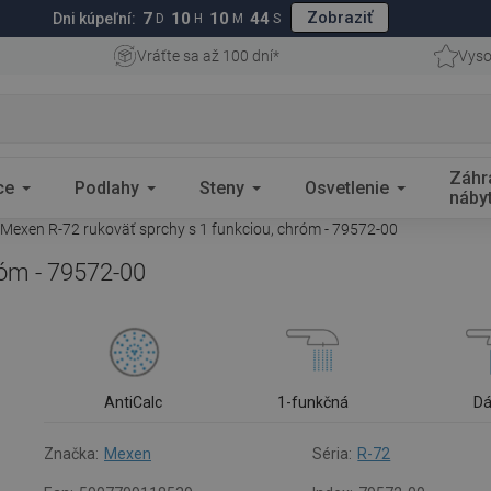
Zobraziť
7
10
10
43
Dni kúpeľní:
D
H
M
S
Vráťte sa až 100 dní*
Vyso
Záhr
ce
Podlahy
Steny
Osvetlenie
náby
Mexen R-72 rukoväť sprchy s 1 funkciou, chróm - 79572-00
róm - 79572-00
AntiCalc
1-funkčná
D
Značka:
Mexen
Séria:
R-72