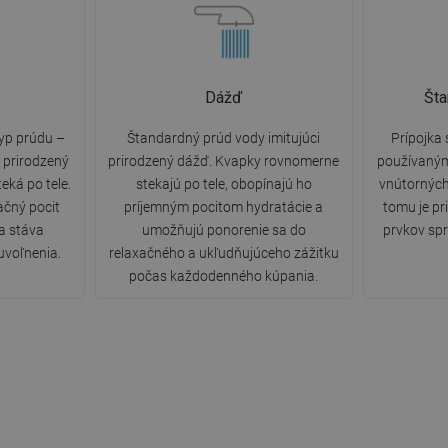
Dážď
Šta
yp prúdu –
Štandardný prúd vody imitujúci
Prípojka 
e prirodzený
prirodzený dážď. Kvapky rovnomerne
používaný
eká po tele.
stekajú po tele, obopínajú ho
vnútorných
ačný pocit
príjemným pocitom hydratácie a
tomu je pr
a stáva
umožňujú ponorenie sa do
prvkov spr
voľnenia.
relaxačného a ukľudňujúceho zážitku
počas každodenného kúpania.