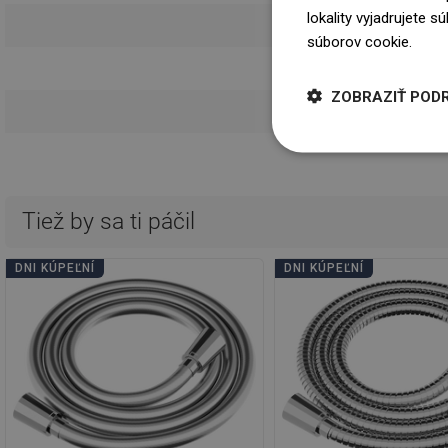
lokality vyjadrujete 
Návod 
súborov cookie.
Dowi
Informácie o 
ZOBRAZIŤ POD
Podmie
Tiež by sa ti páčil
DNI KÚPEĽNÍ
DNI KÚPEĽNÍ