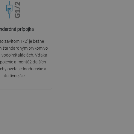
ndardná prípojka
so závitom 1/2" je bežne
m štandardným prvkom vo
 vodoinštaláciách. Vďaka
ipojenie a montáž ďalších
chy oveľa jednoduchšie a
intuitívnejšie.