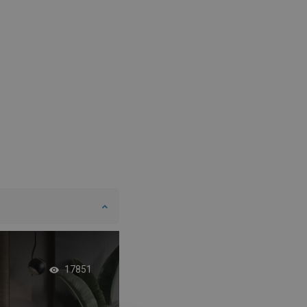
DANISH
SWEDISH
FINNISH
PORTUGUESE
CROATIAN
GREEK
SLOVENIAN
Orientálna kúpeľňa 
17851
sprchovacím kúto