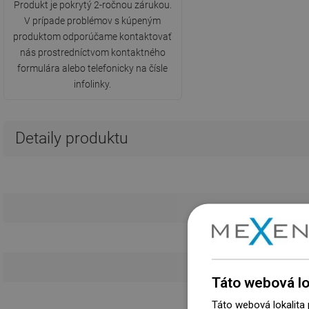
Produkt je pokrytý 2-ročnou zárukou.
V prípade problémov s kúpeným
produktom odporúčame kontaktovať
nás prostredníctvom kontaktného
formulára alebo telefonicky na čísle
infolinky.
Detaily produktu
Táto webová lo
P
Táto webová lokalita