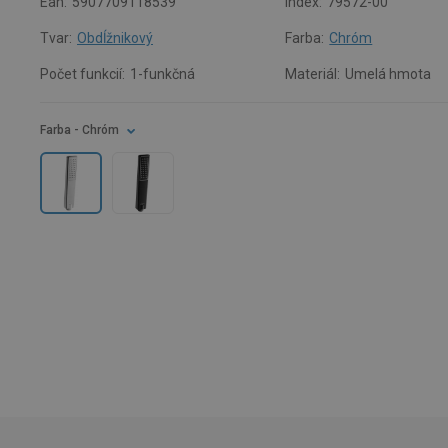
Ean:
5907709118539
Index:
79572-00
Tvar:
Obdĺžnikový
Farba:
Chróm
Počet funkcií:
1-funkčná
Materiál:
Umelá hmota
Farba
- Chróm