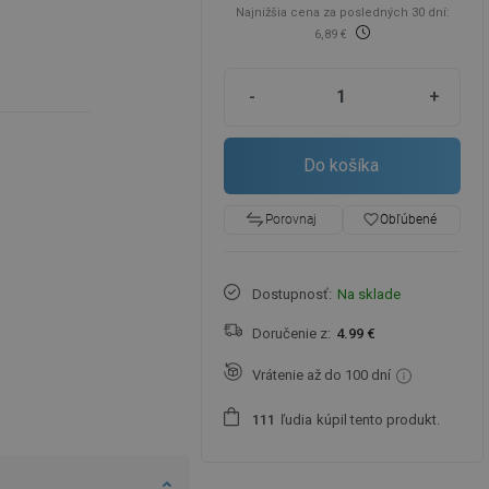
Najnižšia cena za posledných 30 dní:
6,89 €
-
+
Do košíka
favorite_border
Obľúbené
Porovnaj
Dostupnosť:
Na sklade
Doručenie z:
4.99 €
Vrátenie až do 100 dní
ľudia
kúpil tento produkt.
1
1
1