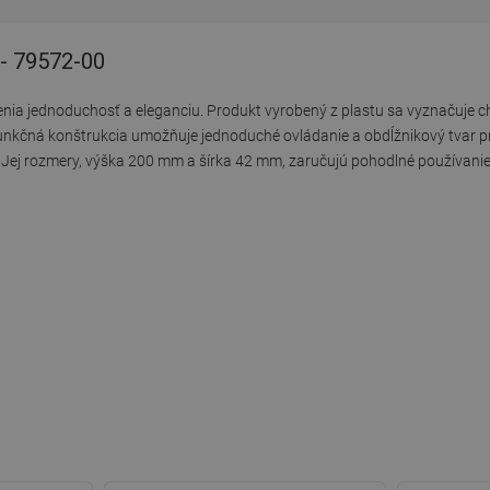
 - 79572-00
si cenia jednoduchosť a eleganciu. Produkt vyrobený z plastu sa vyznaču
unkčná konštrukcia umožňuje jednoduché ovládanie a obdĺžnikový tvar pri
. Jej rozmery, výška 200 mm a šírka 42 mm, zaručujú pohodlné používanie