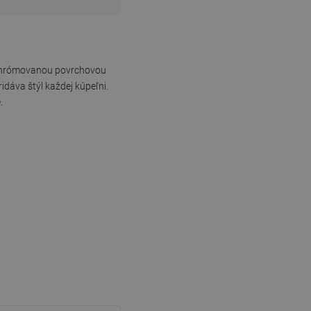
je chrómovanou povrchovou
dáva štýl každej kúpeľni.
.