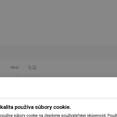
Séria
R-72
Farba
Chróm
Materiál
Umelá hmota
Tvar
Obdĺžnikový
kalita používa súbory cookie.
očet funkcií
1-funkčná
 používa súbory cookie na zlepšenie používateľskej skúsenosti. Pou