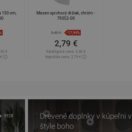
a 150 cm,
Mexen sprchový držiak, chróm -
00
79352-00
%
3,40 €
-17,94%
2,79 €
,30 €
Katalógová cena:
3,40 €
 €
Najnižšia cena: 2,79 €
lade
Dostupnosť:
Na sklade
Do košíka
ľúbené
Porovnaj
favorite_border
Obľúbené
Drevené doplnky v kúpeľni v
9928
štýle boho