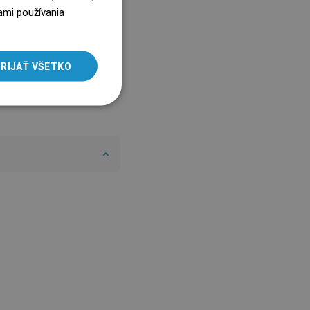
ENGLISH
ami používania
SLOVAK
LITHUANIAN
RIJAŤ VŠETKO
ROMANIAN
HUNGARIAN
FRENCH
ITALIAN
SPANISH
UKRAINIAN
BULGARIAN
ESTONIAN
DUTCH
LATVIAN