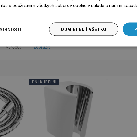
súhlas s používaním všetkých súborov cookie v súlade s našimi zásad
na použitie
Stiahnutie
edz się więcej
bezpečnosti
Stiahnutie
ROBNOSTI
ODMIETNUŤ VŠETKO
P
nky záruky
Stiahnutie
Výrobca
Zobraziť
DNI KÚPEĽNÍ