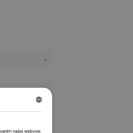
POLISH
CZECH
GERMAN
žívaním našej webovej