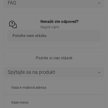
FAQ
Porovnaj
favorite_border
Obľúbené
Porovnaj
favorite_border
Obľúbené
Nenašli ste odpoveď?
Napíš nám
Položte nám otázku
Pozrite si viac otázok
Spýtajte sa na produkt