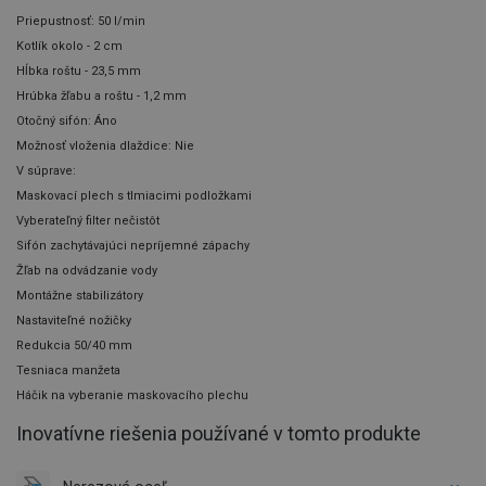
Priepustnosť: 50 l/min
Kotlík okolo - 2 cm
Hĺbka roštu - 23,5 mm
Hrúbka žľabu a roštu - 1,2 mm
Otočný sifón: Áno
Možnosť vloženia dlaždice: Nie
V súprave:
Maskovací plech s tlmiacimi podložkami
Vyberateľný filter nečistôt
Sifón zachytávajúci nepríjemné zápachy
Žľab na odvádzanie vody
Montážne stabilizátory
Nastaviteľné nožičky
Redukcia 50/40 mm
Tesniaca manžeta
Háčik na vyberanie maskovacího plechu
Inovatívne riešenia používané v tomto produkte