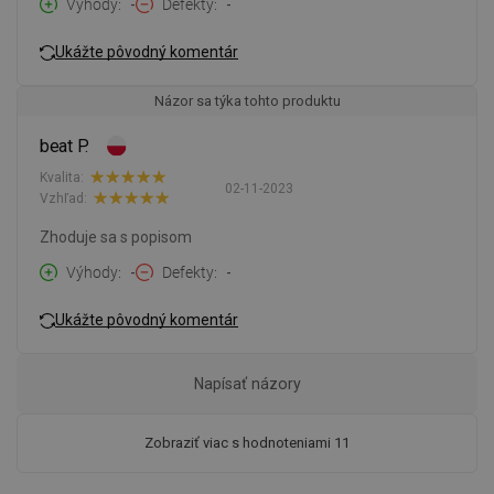
Výhody
-
Defekty
-
Ukážte pôvodný komentár
Názor sa týka tohto produktu
beat P.
Kvalita:
02-11-2023
Vzhľad:
Zhoduje sa s popisom
Výhody
-
Defekty
-
Ukážte pôvodný komentár
Napísať názory
Zobraziť viac s hodnoteniami 11