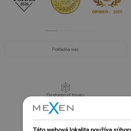
Pokladňa viac
Dostupnosť tovaru
Naše výrobky na vás čakajú v
modernom sklade.Vždy pripravený na
prepravu!
Táto webová lokalita používa súbor