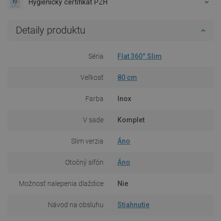
Hygienický certifikát PZH
Detaily produktu
Séria
Flat 360° Slim
Veľkosť
80 cm
Farba
Inox
V sade
Komplet
Slim verzia
Áno
Otočný sifón
Áno
Možnosť nalepenia dlaždice
Nie
Návod na obsluhu
Stiahnutie