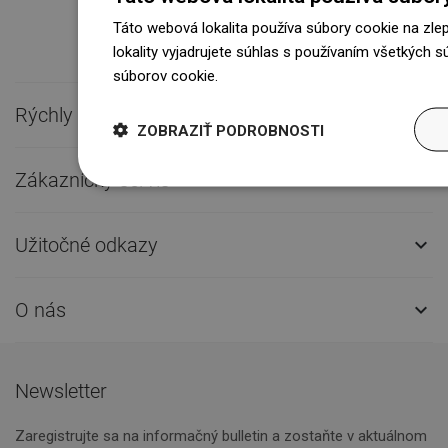
Táto webová lokalita používa súbory cookie na zle
lokality vyjadrujete súhlas s používaním všetkých 
súborov cookie.
Dowiedz się więcej
Rýchly kontakt

ZOBRAZIŤ PODROBNOSTI
Zákaznícky servis

Užitočné odkazy

O nás

Newsletter
Zaregistrujte sa na informačný bulletin a zostaňte v aktuálnom