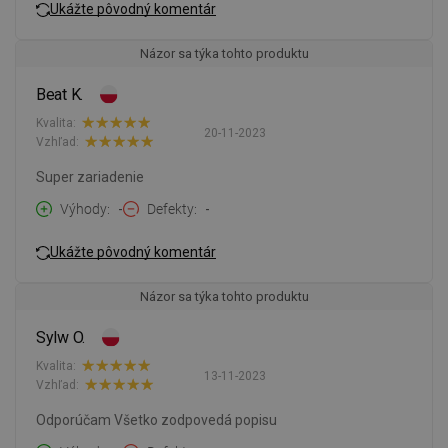
Ukážte pôvodný komentár
Názor sa týka tohto produktu
Beat K.
Kvalita:
20-11-2023
Vzhľad:
Super zariadenie
Výhody
-
Defekty
-
Ukážte pôvodný komentár
Názor sa týka tohto produktu
Sylw O.
Kvalita:
13-11-2023
Vzhľad:
Odporúčam Všetko zodpovedá popisu