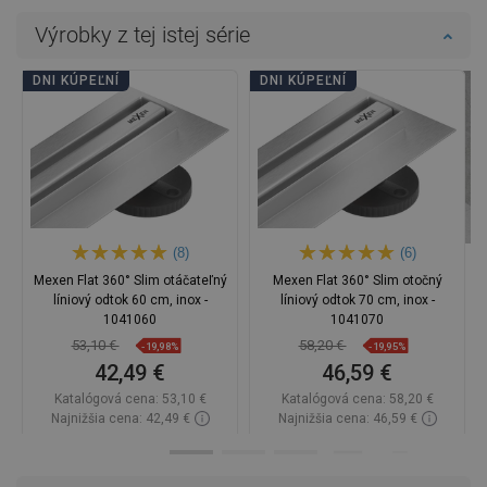
Výrobky z tej istej série
DNI KÚPEĽNÍ
DNI KÚPEĽNÍ
(8)
(6)
Mexen Flat 360° Slim otáčateľný
Mexen Flat 360° Slim otočný
líniový odtok 60 cm, inox -
líniový odtok 70 cm, inox -
1041060
1041070
53,10 €
58,20 €
-19,98%
-19,95%
42,49 €
46,59 €
Katalógová cena:
53,10 €
Katalógová cena:
58,20 €
Najnižšia cena: 42,49 €
Najnižšia cena: 46,59 €
Dostupnosť:
Na sklade
Dostupnosť:
Na sklade
Do košíka
Do košíka