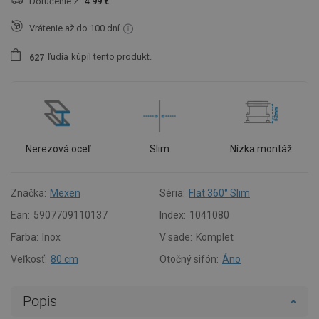
Doručenie z:
4.99 €
Vrátenie až do 100 dní
ľudia
kúpil tento produkt.
6
2
7
Nerezová oceľ
Slim
Nízka montáž
Značka:
Mexen
Séria:
Flat 360° Slim
Ean:
5907709110137
Index:
1041080
Farba:
Inox
V sade:
Komplet
Veľkosť:
80 cm
Otočný sifón:
Áno
Popis