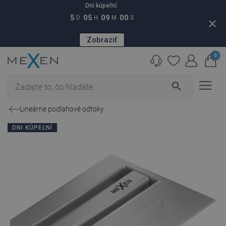
Dni kúpeľní:
5
05
08
59
D
H
M
S
close
Zobraziť
0
search
Lineárne podlahové odtoky
DNI KÚPEĽNÍ