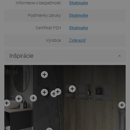
Informácie o bezpečnosti
Stiahnutie
Podmienky záruky
Stiahnutie
Certifikát PZH
Stiahnutie
Výrobca
Zobraziť
Inšpirácie