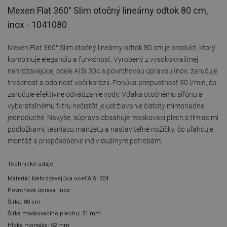
Mexen Flat 360° Slim otočný lineárny odtok 80 cm,
inox - 1041080
Mexen Flat 360° Slim otočný lineárny odtok 80 cm je produkt, ktorý
kombinuje eleganciu a funkčnosť. Vyrobený z vysokokvalitnej
nehrdzavejúcej ocele AISI 304 s povrchovou úpravou Inox, zaručuje
trvácnosť a odolnosť voči korózii. Ponúka priepustnosť 50 l/min, čo
zaručuje efektívne odvádzanie vody. Vďaka otočnému sifónu a
vyberateľnému filtru nečistôt je udržiavanie čistoty mimoriadne
jednoduché. Navyše, súprava obsahuje maskovací plech s tlmiacimi
podložkami, tesniacu manžetu a nastaviteľné nožičky, čo uľahčuje
montáž a prispôsobenie individuálnym potrebám.
Technické údaje:
Materiál: Nehrdzavejúca oceľ AISI 304
Povrchová úprava: Inox
Šírka: 80 cm
Šírka maskovacího plechu: 31 mm
Hĺbka montáže: 52 mm