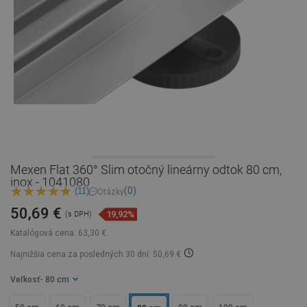
Mexen Flat 360° Slim otočný lineárny odtok 80 cm,
inox - 1041080
(0)
(11)
Otázky
50,69 €
19,92%
(s DPH)
Katalógová cena:
63,30 €
Najnižšia cena za posledných 30 dní: 50,69 €
Veľkosť
- 80 cm