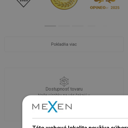
Pokladňa viac
Dostupnosť tovaru
Naše výrobky na vás čakajú v
modernom sklade.Vždy pripravený na
prepravu!
Táto webová lokalita používa súbor