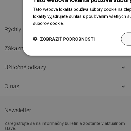
Táto webová lokalita používa súbory cookie na zle
lokality vyjadrujete súhlas s používaním všetkých 
súborov cookie.
Dowiedz się więcej
Rýchly kontakt

ZOBRAZIŤ PODROBNOSTI
Zákaznícky servis

Užitočné odkazy

O nás

Newsletter
Zaregistrujte sa na informačný bulletin a zostaňte v aktuálnom
stave.