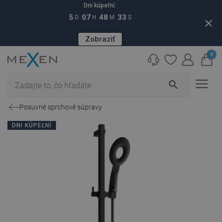
Dni kúpeľní:
5
07
48
32
D
H
M
S
close
Zobraziť
0
search
Posuvné sprchové súpravy
DNI KÚPEĽNÍ