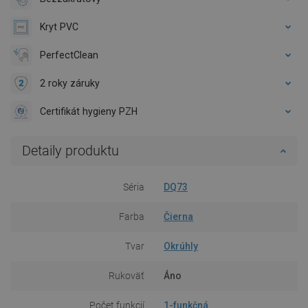
Kryt PVC
PerfectClean
2 roky záruky
Certifikát hygieny PZH
Detaily produktu
Séria
DQ73
Farba
Čierna
Tvar
Okrúhly
Rukoväť
Áno
Počet funkcií
1-funkčná