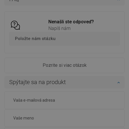
Do košíka
Do košíka
Porovnaj
favorite_border
Obľúbené
Porovnaj
favorite_border
Obľúbené
Nenašli ste odpoveď?
Napíš nám
Položte nám otázku
Pozrite si viac otázok
Spýtajte sa na produkt