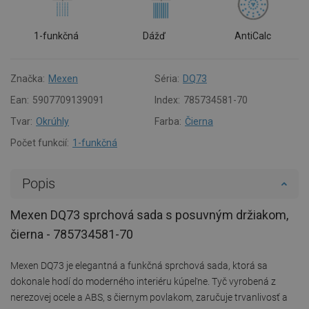
1-funkčná
Dážď
AntiCalc
Značka:
Mexen
Séria:
DQ73
Ean:
5907709139091
Index:
785734581-70
Tvar:
Okrúhly
Farba:
Čierna
Počet funkcií:
1-funkčná
Popis
Mexen DQ73 sprchová sada s posuvným držiakom,
čierna - 785734581-70
Mexen DQ73 je elegantná a funkčná sprchová sada, ktorá sa
dokonale hodí do moderného interiéru kúpeľne. Tyč vyrobená z
nerezovej ocele a ABS, s čiernym povlakom, zaručuje trvanlivosť a