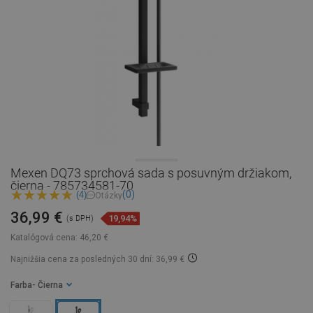
Mexen DQ73 sprchová sada s posuvným držiakom,
čierna - 785734581-70
(0)
(4)
Otázky
36,99 €
19,94%
(s DPH)
Katalógová cena:
46,20 €
Najnižšia cena za posledných 30 dní: 36,99 €
Farba
- Čierna