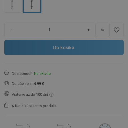
favorite_border
-
+
Do košíka
Dostupnosť:
Na sklade
Doručenie z:
4.99 €
Vrátenie až do 100 dní
ľudia
kúpil tento produkt.
6