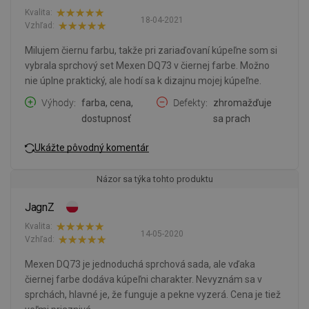
Kvalita:
18-04-2021
Vzhľad:
Milujem čiernu farbu, takže pri zariaďovaní kúpeľne som si
vybrala sprchový set Mexen DQ73 v čiernej farbe. Možno
nie úplne praktický, ale hodí sa k dizajnu mojej kúpeľne.
Výhody
farba, cena,
Defekty
zhromažďuje
dostupnosť
sa prach
Ukážte pôvodný komentár
Názor sa týka tohto produktu
JagnZ
Kvalita:
14-05-2020
Vzhľad:
Mexen DQ73 je jednoduchá sprchová sada, ale vďaka
čiernej farbe dodáva kúpeľni charakter. Nevyznám sa v
sprchách, hlavné je, že funguje a pekne vyzerá. Cena je tiež