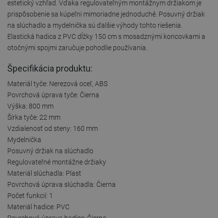
estetický vzhľad. Vďaka regulovateľným montážnym držiakom je
prispôsobenie sa kúpeľni mimoriadne jednoduché. Posuvný držiak
na slúchadlo a mydelnička sú ďalšie výhody tohto riešenia.
Elastická hadica z PVC dĺžky 150 cm s mosadznými koncovkami a
otočnými spojmi zaručuje pohodlie používania.
Špecifikácia produktu:
Materiál tyče: Nerezová oceľ, ABS
Povrchová úprava tyče: Čierna
Výška: 800 mm
Šírka tyče: 22 mm
Vzdialenosť od steny: 160 mm
Mydelnička
Posuvný držiak na slúchadlo
Regulovateľné montážne držiaky
Materiál slúchadla: Plast
Povrchová úprava slúchadla: Čierna
Počet funkcií: 1
Materiál hadice: PVC
Povrchová úprava hadice: Čierna