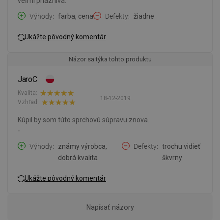
veľmi priaznivá.
Výhody
farba, cena
Defekty
žiadne
Ukážte pôvodný komentár
Názor sa týka tohto produktu
JaroC
Kvalita:
18-12-2019
Vzhľad:
Kúpil by som túto sprchovú súpravu znova.
-
Výhody
známy výrobca,
Defekty
trochu vidieť
dobrá kvalita
škvrny
Ukážte pôvodný komentár
Napísať názory