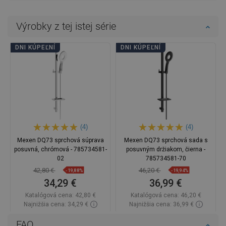
Výrobky z tej istej série
DNI KÚPEĽNÍ
DNI KÚPEĽNÍ
(4)
(4)
Mexen DQ73 sprchová súprava
Mexen DQ73 sprchová sada s
posuvná, chrómová - 785734581-
posuvným držiakom, čierna -
02
785734581-70
42,80 €
46,20 €
-19,88%
-19,94%
34,29 €
36,99 €
Katalógová cena:
42,80 €
Katalógová cena:
46,20 €
Najnižšia cena: 34,29 €
Najnižšia cena: 36,99 €
Dostupnosť:
2026-11-06
Dostupnosť:
Na sklade
FAQ