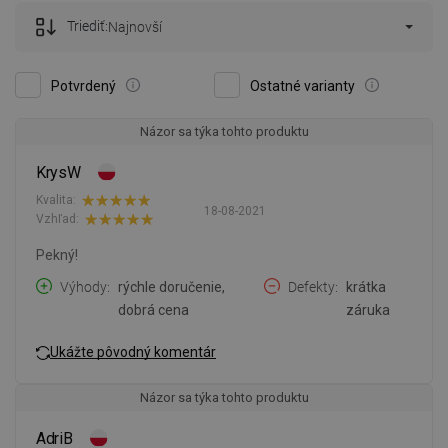
Triediť:
Najnovší
Potvrdený
Ostatné varianty
Názor sa týka tohto produktu
KrysW
Kvalita:
18-08-2021
Vzhľad:
Pekný!
Výhody
rýchle doručenie,
Defekty
krátka
dobrá cena
záruka
Ukážte pôvodný komentár
Názor sa týka tohto produktu
AdriB