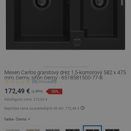
Mexen Carlos granitový drez 1,5-komorový 582 x 475
mm, čierny, sifón čierny - 6518581500-77-B
(0)
(0)
Otázky
172,49 €
20%
(s DPH)
Katalógová cena:
215,60 €
Najnižšia cena za posledných 30 dní: 172,49 €
Farba
- Čierna