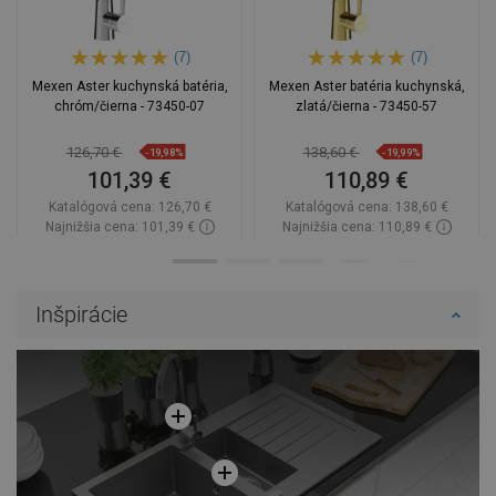
(7)
(7)
Mexen Aster kuchynská batéria,
Mexen Aster batéria kuchynská,
chróm/čierna - 73450-07
zlatá/čierna - 73450-57
126,70 €
138,60 €
-19,98%
-19,99%
101,39 €
110,89 €
Katalógová cena:
126,70 €
Katalógová cena:
138,60 €
Najnižšia cena: 101,39 €
Najnižšia cena: 110,89 €
Dostupnosť:
Na sklade
Dostupnosť:
Na sklade
Do košíka
Do košíka
Inšpirácie
Porovnaj
favorite_border
Obľúbené
Porovnaj
favorite_border
Obľúbené