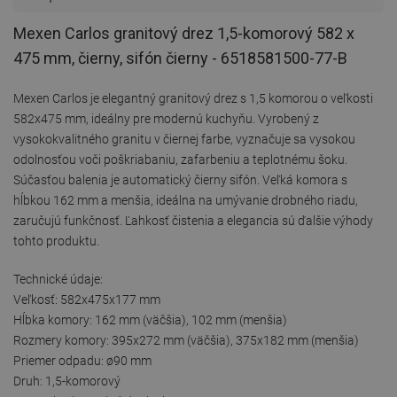
Mexen Carlos granitový drez 1,5-komorový 582 x
475 mm, čierny, sifón čierny - 6518581500-77-B
Mexen Carlos je elegantný granitový drez s 1,5 komorou o veľkosti
582x475 mm, ideálny pre modernú kuchyňu. Vyrobený z
vysokokvalitného granitu v čiernej farbe, vyznačuje sa vysokou
odolnosťou voči poškriabaniu, zafarbeniu a teplotnému šoku.
Súčasťou balenia je automatický čierny sifón. Veľká komora s
hĺbkou 162 mm a menšia, ideálna na umývanie drobného riadu,
zaručujú funkčnosť. Ľahkosť čistenia a elegancia sú ďalšie výhody
tohto produktu.
Technické údaje:
Veľkosť: 582x475x177 mm
Hĺbka komory: 162 mm (väčšia), 102 mm (menšia)
Rozmery komory: 395x272 mm (väčšia), 375x182 mm (menšia)
Priemer odpadu: ø90 mm
Druh: 1,5-komorový