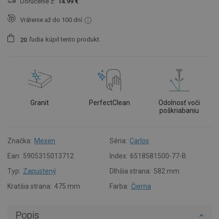
Doručenie z:
14.99 €
Vrátenie až do 100 dní
ľudia
kúpil tento produkt.
2
0
Granit
PerfectClean
Odolnosť voči
poškriabaniu
Značka:
Mexen
Séria:
Carlos
Ean:
5905315013712
Index:
6518581500-77-B
Typ:
Zapustený
Dlhšia strana:
582 mm
Kratšia strana:
475 mm
Farba:
Čierna
Popis