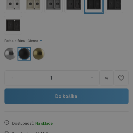
Farba sifónu
- Čierna
favorite_border
-
+
Do košíka
Dostupnosť:
Na sklade