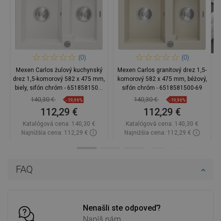
(0)
(0)
Mexen Carlos žulový kuchynský
Mexen Carlos granitový drez 1,5-
drez 1,5-komorový 582 x 475 mm,
komorový 582 x 475 mm, béžový,
biely, sifón chróm - 6518581500-
sifón chróm - 6518581500-69
20
140,30 €
140,30 €
-19,96%
-19,96%
112,29 €
112,29 €
Katalógová cena:
140,30 €
Katalógová cena:
140,30 €
Najnižšia cena: 112,29 €
Najnižšia cena: 112,29 €
Dostupnosť:
Na sklade
Dostupnosť:
Na sklade
Do košíka
Do košíka
FAQ
Porovnaj
favorite_border
Obľúbené
Porovnaj
favorite_border
Obľúbené
Nenašli ste odpoveď?
Napíš nám