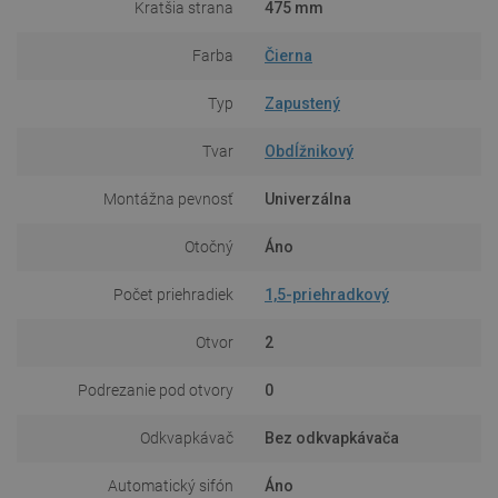
Kratšia strana
475 mm
Farba
Čierna
Typ
Zapustený
Tvar
Obdĺžnikový
Montážna pevnosť
Univerzálna
Otočný
Áno
Počet priehradiek
1,5-priehradkový
Otvor
2
Podrezanie pod otvory
0
Odkvapkávač
Bez odkvapkávača
Automatický sifón
Áno