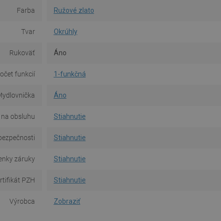
Farba
Ružové zlato
Tvar
Okrúhly
Rukoväť
Áno
očet funkcií
1-funkčná
ydlovnička
Áno
 na obsluhu
Stiahnutie
bezpečnosti
Stiahnutie
nky záruky
Stiahnutie
rtifikát PZH
Stiahnutie
Výrobca
Zobraziť