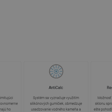
AntiCalc
Re
imitujúci
Systém sa vyznačuje využitím
Možnosť 
 rovnomerne
silikónových gumičiek, obmedzuje
sklonu spr
ínajú ho
usadzovanie vodného kameňa a
ešte pohodl