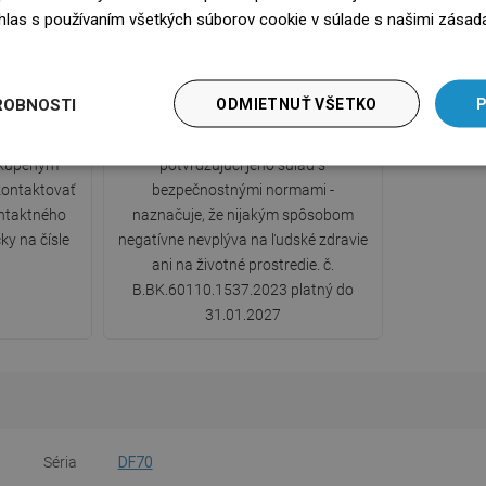
súhlas s používaním všetkých súborov cookie v súlade s našimi zásad
edz się więcej
y
Certifikát hygieny PZH
ROBNOSTI
ODMIETNUŤ VŠETKO
P
ou zárukou.
Produkt má Certifikát hygieny PZH
 kúpeným
potvrdzujúci jeho súlad s
ontaktovať
bezpečnostnými normami -
ntaktného
naznačuje, že nijakým spôsobom
ky na čísle
negatívne nevplýva na ľudské zdravie
ani na životné prostredie. č.
B.BK.60110.1537.2023 platný do
31.01.2027
Séria
DF70