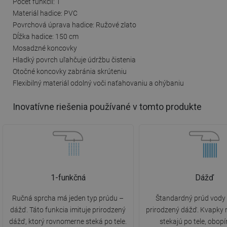
Počet funkcií: 1
Materiál hadice: PVC
Povrchová úprava hadice: Ružové zlato
Dĺžka hadice: 150 cm
Mosadzné koncovky
Hladký povrch uľahčuje údržbu čistenia
Otočné koncovky zabránia skrúteniu
Flexibilný materiál odolný voči naťahovaniu a ohýbaniu
Inovatívne riešenia používané v tomto produkte
1-funkčná
Dážď
Ručná sprcha má jeden typ prúdu –
Štandardný prúd vody 
dážď. Táto funkcia imituje prirodzený
prirodzený dážď. Kvapky
dážď, ktorý rovnomerne steká po tele.
stekajú po tele, obop