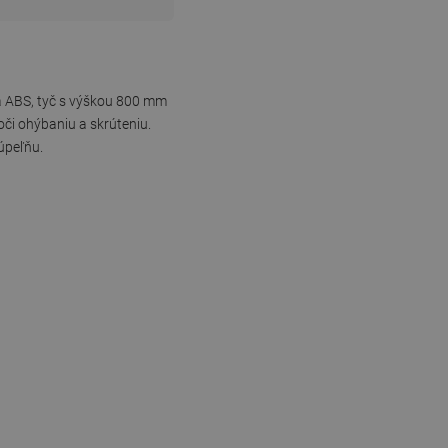
a ABS, tyč s výškou 800 mm
či ohýbaniu a skrúteniu.
úpeľňu.