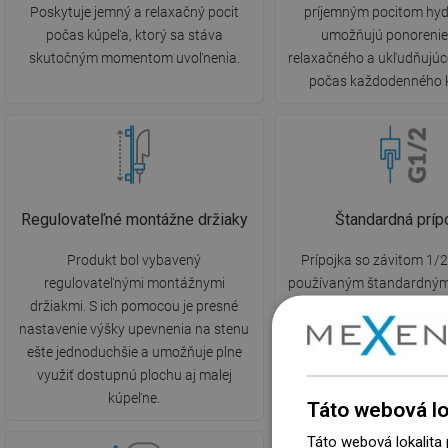
Poskytuje jemný a relaxačný pocit
príjemným pocitom hyd
počas kúpeľa, ktorý sa stáva
umožňujú ponorenie
skutočným momentom uvoľnenia.
relaxačného a ukľudňujúc
počas každodenného 
Regulovateľné montážne držiaky
Štandardná príp
Produkt bol vybavený
Prípojka so závitom 1/2
regulovateľnými montážnymi
používaným štandardným
držiakmi. S ich pomocou je presné
vnútorných vodoinštalác
nastavenie výšky upevnenia na stenu
tomu je pripojenie a mon
ešte jednoduchšie a umožňuje plne
prvkov sprchy oveľa jed
využiť dostupnú plochu aj malej
intuitívnejšie.
kúpeľne.
Táto webová lo
Táto webová lokalita