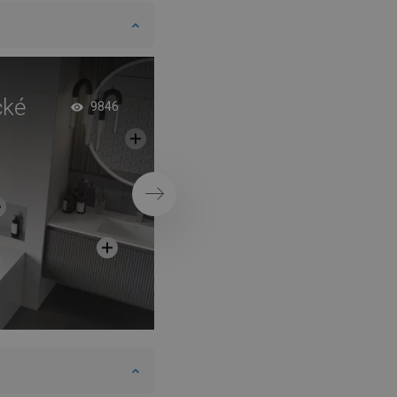
cké
Vaňa s dvojitou zá
9846
Ďalej