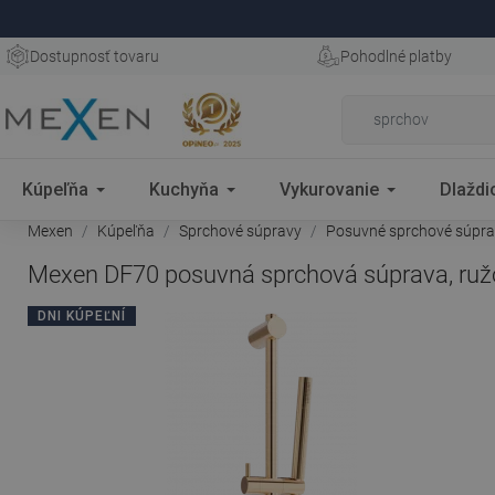
Dostupnosť tovaru
Pohodlné platby
Kúpeľňa
Kuchyňa
Vykurovanie
Dlaždi
Mexen
Kúpeľňa
Sprchové súpravy
Posuvné sprchové súpr
Mexen DF70 posuvná sprchová súprava, ružo
DNI KÚPEĽNÍ