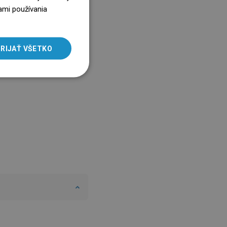
ENGLISH
ami používania
SLOVAK
LITHUANIAN
RIJAŤ VŠETKO
ROMANIAN
HUNGARIAN
FRENCH
ITALIAN
SPANISH
UKRAINIAN
BULGARIAN
ESTONIAN
DUTCH
LATVIAN