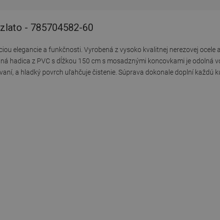
zlato - 785704582-60
u elegancie a funkčnosti. Vyrobená z vysoko kvalitnej nerezovej ocele 
lná hadica z PVC s dĺžkou 150 cm s mosadznými koncovkami je odolná vo
vaní, a hladký povrch uľahčuje čistenie. Súprava dokonale doplní každú k