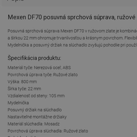
Mexen DF70 posuvná sprchová súprava, ružové 
Posuvná sprchová súprava Mexen DF70 v ružovom zlate je kombinácio
a šírkou 22 mm ohromuje trvanlivosťou a krásnym povrchom. Flexibi
Mydelnička a posuvný držiak na slúchadlo zvyšujú pohodlie pri použí
Špecifikácia produktu:
Materiál tyče: Nerezová oceľ, ABS
Povrchová úprava tyče: Ružové zlato
Výška: 800 mm
Šírka tyče: 22 mm
Vzdialenosť od steny: 105 mm
Mydelnička
Posuvný držiak na slúchadlo
Nastaviteľné montážne držiaky
Materiál slúchadla: Mosadz
Povrchová úprava slúchadla: Ružové zlato