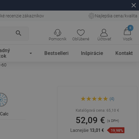
close
ké recenzie zákazníkov
Najlepšia cena/kvalita
0
search
Pomocník
Obľúbené
Účtovať
Vozík
adný
Bestselleri
Inšpirácie
Kontakt
tok
2-60
Mexen DF70 posuvná
(4)
sprchová súprava, ružové
zlato - 785704582-60
Katalógová cena:
65,10 €
iCalc
52,09 €
(s DPH)
Lacnejšie
13,01 €
19,98%