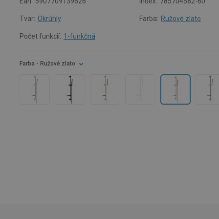
Ean:
5907709139626
Index:
785704582-60
Tvar:
Okrúhly
Farba:
Ružové zlato
Počet funkcií:
1-funkčná
Farba
- Ružové zlato