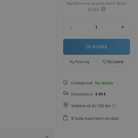
Najnižšia cena za posledných 30 dní:
52,09 €
-
+
Do košíka
favorite_border
Obľúbené
Porovnaj
Dostupnosť:
Na sklade
Doručenie z:
4.99 €
Vrátenie až do 100 dní
ľudia
kúpil tento produkt.
3