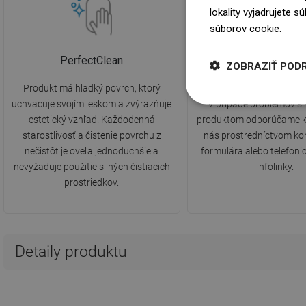
lokality vyjadrujete 
súborov cookie.
Dowi
PerfectClean
2 roky záruk
ZOBRAZIŤ POD
Produkt má hladký povrch, ktorý
Produkt je pokrytý 2-ročn
uchvacuje svojím leskom a zvýrazňuje
V prípade problémov s
estetický vzhľad. Každodenná
produktom odporúčame k
starostlivosť a čistenie povrchu z
nás prostredníctvom ko
nečistôt je oveľa jednoduchšie a
formulára alebo telefonic
nevyžaduje použitie silných čistiacich
infolinky.
prostriedkov.
Detaily produktu