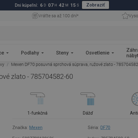
Zobraziť
6
07
42
14
Dni kúpeľní:
D
H
M
S
Vráťte sa až 100 dní*
Vyso
Záhr
ce
Podlahy
Steny
Osvetlenie
náby
avy
Mexen DF70 posuvná sprchová súprava, ružové zlato - 78570458
vé zlato - 785704582-60
1-funkčná
Dážď
Ant
Značka:
Mexen
Séria:
DF70