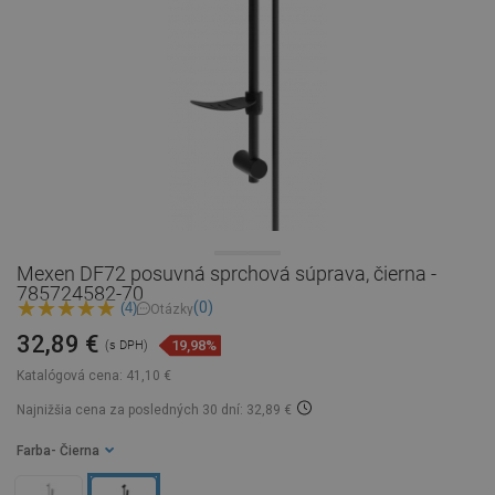
Mexen DF72 posuvná sprchová súprava, čierna -
785724582-70
(0)
(4)
Otázky
32,89 €
19,98%
(s DPH)
Katalógová cena:
41,10 €
Najnižšia cena za posledných 30 dní: 32,89 €
Farba
- Čierna