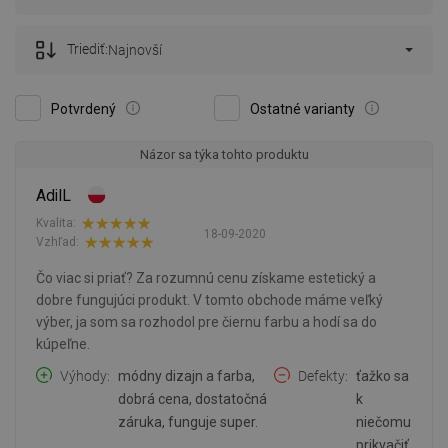
Triediť:
Najnovší
Potvrdený
Ostatné varianty
Názor sa týka tohto produktu
AdilL
Kvalita:
18-09-2020
Vzhľad:
Čo viac si priať? Za rozumnú cenu získame estetický a
dobre fungujúci produkt. V tomto obchode máme veľký
výber, ja som sa rozhodol pre čiernu farbu a hodí sa do
kúpeľne.
Výhody
módny dizajn a farba,
Defekty
ťažko sa
dobrá cena, dostatočná
k
záruka, funguje super.
niečomu
prikvačiť.