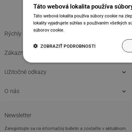
Táto webová lokalita používa súbor
Táto webová lokalita používa súbory cookie na zle
lokality vyjadrujete súhlas s používaním všetkých 
súborov cookie.
Dowiedz się więcej
Rýchly kontakt

ZOBRAZIŤ PODROBNOSTI
Zákaznícky servis

Užitočné odkazy

O nás

Newsletter
Zaregistrujte sa na informačný bulletin a zostaňte v aktuálnom