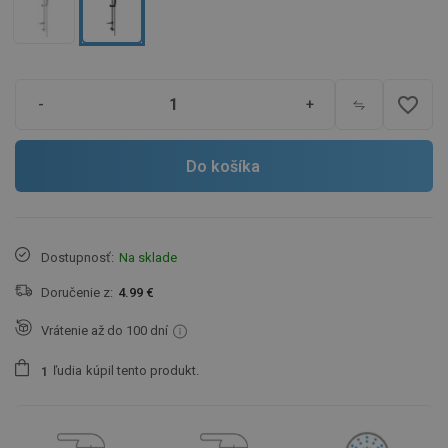
favorite_border
-
+
Do košíka
Dostupnosť:
Na sklade
Doručenie z:
4.99 €
Vrátenie až do 100 dní
ľudia
kúpil tento produkt.
1