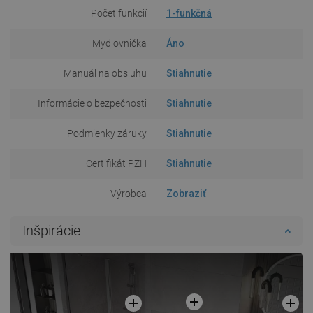
Počet funkcií
1-funkčná
Mydlovnička
Áno
Manuál na obsluhu
Stiahnutie
Informácie o bezpečnosti
Stiahnutie
Podmienky záruky
Stiahnutie
Certifikát PZH
Stiahnutie
Výrobca
Zobraziť
Inšpirácie