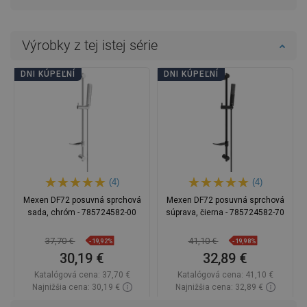
Výrobky z tej istej série
DNI KÚPEĽNÍ
DNI KÚPEĽNÍ
(4)
(4)
Mexen DF72 posuvná sprchová
Mexen DF72 posuvná sprchová
sada, chróm - 785724582-00
súprava, čierna - 785724582-70
37,70 €
41,10 €
-19,92%
-19,98%
30,19 €
32,89 €
Katalógová cena:
37,70 €
Katalógová cena:
41,10 €
Najnižšia cena: 30,19 €
Najnižšia cena: 32,89 €
Dostupnosť:
Na sklade
Dostupnosť:
Na sklade