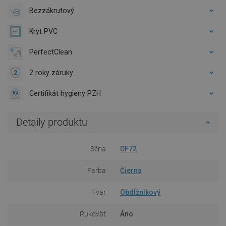
Bezzákrutový
Kryt PVC
PerfectClean
2 roky záruky
Certifikát hygieny PZH
Detaily produktu
Séria
DF72
Farba
Čierna
Tvar
Obdĺžnikový
Rukoväť
Áno