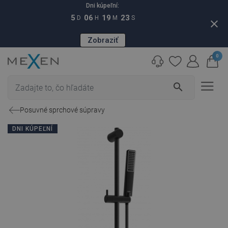
Dni kúpeľní:
5
06
19
22
D
H
M
S
close
Zobraziť
0
search
Posuvné sprchové súpravy
DNI KÚPEĽNÍ