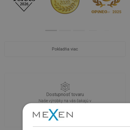
Pokladňa viac
Dostupnosť tovaru
Naše výrobky na vás čakajú v
modernom sklade.Vždy pripravený na
prepravu!