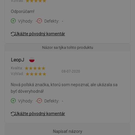
Vzhľad:
Odporúčam!
Výhody
-
Defekty
-
Ukážte pôvodný komentár
Názor sa týka tohto produktu
LeopJ
Kvalita:
08-07-2020
Vzhľad:
Nová poľská značka, ktorú som nepoznal, ale ukázala sa
byť dôveryhodná!
Výhody
-
Defekty
-
Ukážte pôvodný komentár
Napísať názory