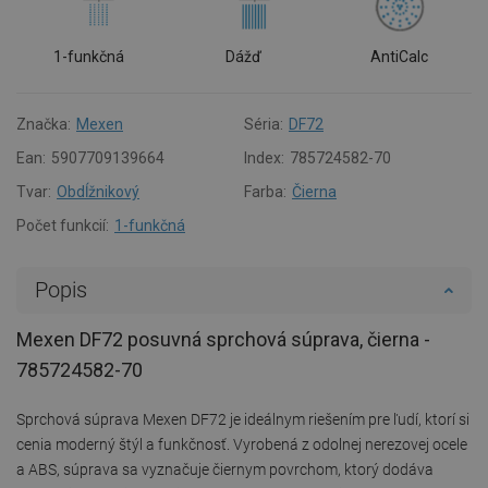
1-funkčná
Dážď
AntiCalc
Značka:
Mexen
Séria:
DF72
Ean:
5907709139664
Index:
785724582-70
Tvar:
Obdĺžnikový
Farba:
Čierna
Počet funkcií:
1-funkčná
Popis
Mexen DF72 posuvná sprchová súprava, čierna -
785724582-70
Sprchová súprava Mexen DF72 je ideálnym riešením pre ľudí, ktorí si
cenia moderný štýl a funkčnosť. Vyrobená z odolnej nerezovej ocele
a ABS, súprava sa vyznačuje čiernym povrchom, ktorý dodáva