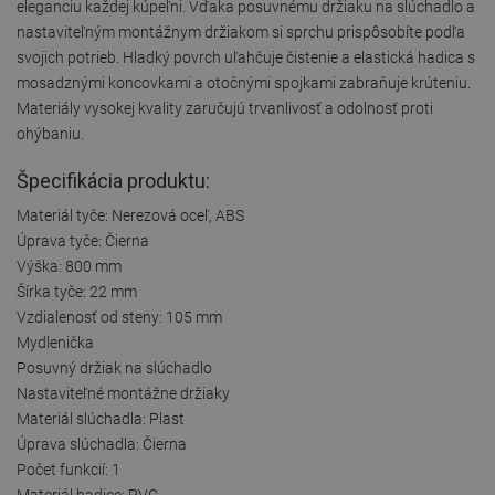
eleganciu každej kúpeľni. Vďaka posuvnému držiaku na slúchadlo a
nastaviteľným montážnym držiakom si sprchu prispôsobíte podľa
svojich potrieb. Hladký povrch uľahčuje čistenie a elastická hadica s
mosadznými koncovkami a otočnými spojkami zabraňuje krúteniu.
Materiály vysokej kvality zaručujú trvanlivosť a odolnosť proti
ohýbaniu.
Špecifikácia produktu:
Materiál tyče: Nerezová oceľ, ABS
Úprava tyče: Čierna
Výška: 800 mm
Šírka tyče: 22 mm
Vzdialenosť od steny: 105 mm
Mydlenička
Posuvný držiak na slúchadlo
Nastaviteľné montážne držiaky
Materiál slúchadla: Plast
Úprava slúchadla: Čierna
Počet funkcií: 1
Materiál hadice: PVC