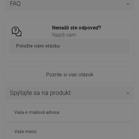
FAQ
Do košíka
Do košíka
Porovnaj
favorite_border
Obľúbené
Porovnaj
favorite_border
Obľúbené
Nenašli ste odpoveď?
Napíš nám
Položte nám otázku
Pozrite si viac otázok
Spýtajte sa na produkt