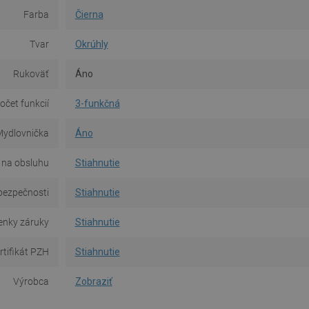
Farba
Čierna
Tvar
Okrúhly
Rukoväť
Áno
očet funkcií
3-funkčná
ydlovnička
Áno
 na obsluhu
Stiahnutie
bezpečnosti
Stiahnutie
nky záruky
Stiahnutie
rtifikát PZH
Stiahnutie
Výrobca
Zobraziť