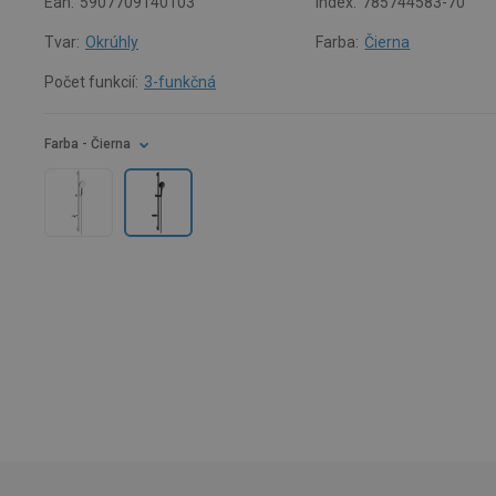
Ean:
5907709140103
Index:
785744583-70
Tvar:
Okrúhly
Farba:
Čierna
Počet funkcií:
3-funkčná
Farba
- Čierna