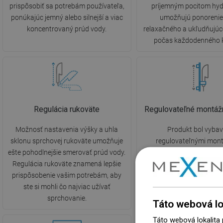
prispôsobiť sa potrebám používateľa,
príjemným pocitom hyd
ponúkajúc jemný alebo silnejší a viac
umožňujú ponorenie
koncentrovaný prúd vody.
relaxačného a ukľudňujúc
počas každodenného 
Regulácia rukoväte
Regulovateľné montáž
Možnosť nastavenia výšky a uhla
Produkt bol vyba
sklonu sprchovej rukoväte umožňuje
regulovateľnými mon
ešte pohodlnejšie smerovať prúd vody.
držiakmi. S ich pomocou
Regulácia rukoväte znamená lepšie
nastavenie výšky upevnen
prispôsobenie vašim potrebám, aby
ešte jednoduchšie a umo
ste si mohli čo najviac užívať
využiť dostupnú plochu
sprchovanie.
kúpeľne.
Táto webová lo
Táto webová lokalita