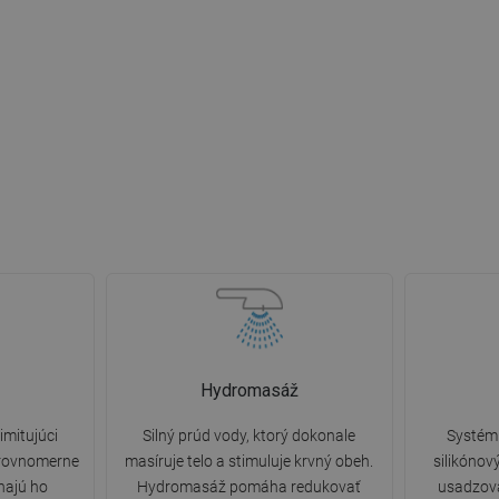
Hydromasáž
imitujúci
Silný prúd vody, ktorý dokonale
Systém 
 rovnomerne
masíruje telo a stimuluje krvný obeh.
silikónov
ínajú ho
Hydromasáž pomáha redukovať
usadzov