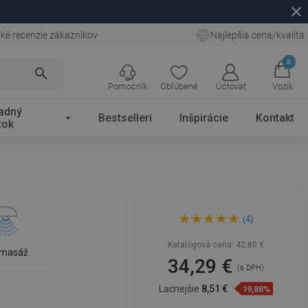
close
ké recenzie zákazníkov
Najlepšia cena/kvalita
0
search
Pomocník
Obľúbené
Účtovať
Vozík
adný
Bestselleri
Inšpirácie
Kontakt
tok
Mexen DS74 posuvná
(4)
sprchová sada, čierna -
785744583-70
Katalógová cena:
42,80 €
omasáž
34,29 €
(s DPH)
Lacnejšie
8,51 €
19,88%