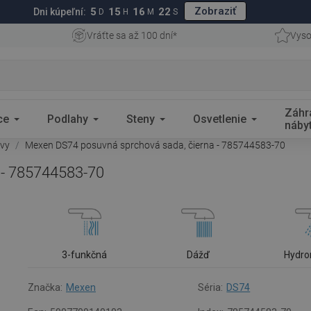
Zobraziť
5
15
16
21
Dni kúpeľní:
D
H
M
S
Vráťte sa až 100 dní*
Vyso
Záhr
ce
Podlahy
Steny
Osvetlenie
náby
avy
Mexen DS74 posuvná sprchová sada, čierna - 785744583-70
 - 785744583-70
3-funkčná
Dážď
Hydr
Značka:
Mexen
Séria:
DS74