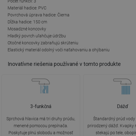
Počet funkcií: 3
Materiál hadice: PVC
Povrchová úprava hadice: Čierna
Dĺžka hadice: 150 cm
Mosadzné koncovky
Hladký povrch uľahčuje údržbu
Otočné koncovky zabraňujú skrúteniu
Elastický materiál odolný voči naťahovaniu a ohýbaniu
Inovatívne riešenia používané v tomto produkte
3-funkčná
Dážď
Sprchová hlavica má tri druhy prúdu,
Štandardný prúd vody 
menené pomocou prepínača.
prirodzený dážď. Kvapky
Poskytuje plnú slobodu a možnosť
stekajú po tele, obop