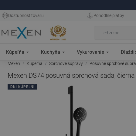
Dostupnosť tovaru
Pohodlné platby
Kúpeľňa
Kuchyňa
Vykurovanie
Dlaždi
Mexen
Kúpeľňa
Sprchové súpravy
Posuvné sprchové súpr
Mexen DS74 posuvná sprchová sada, čierna
DNI KÚPEĽNÍ