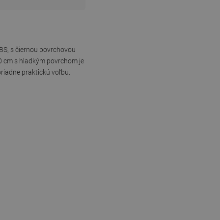
BS, s čiernou povrchovou
150 cm s hladkým povrchom je
oriadne praktickú voľbu.