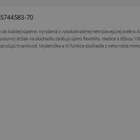
785744583-70
o každej kúpeľne. Vyrobená z vysokokvalitnej nehrdzavejúcej ocele a A
posuvný držiak na slúchadlo zaisťujú úplnú flexibilitu. Hadica s dĺžkou 
zaručujú trvanlivosť. Mydelnička a tri funkcie slúchadla z neho robia mim