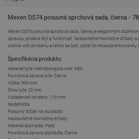
Mexen DS74 posuvná sprchová sada, čierna - 
Mexen DS74 posuvná sprchová sada, čierna je elegantným doplnkom d
úpravou, pridáva štýl a funkčnosť. Nastaviteľné montážne držiaky a 
odolná voči skrúteniu a ľahko sa čistí, zatiaľ čo mosadzné koncovky 
Špecifikácia produktu:
Materiál tyče: Nehrdzavejúca oceľ, ABS
Povrchová úprava tyče: Čierna
Výška: 900 mm
Šírka tyče: 22 mm
Vzdialenosť od steny: 110 mm
Mydelnička
Posuvný držiak na slúchadlo
Nastaviteľné montážne držiaky
Materiál slúchadla: Plast
Povrchová úprava slúchadla: Čierna