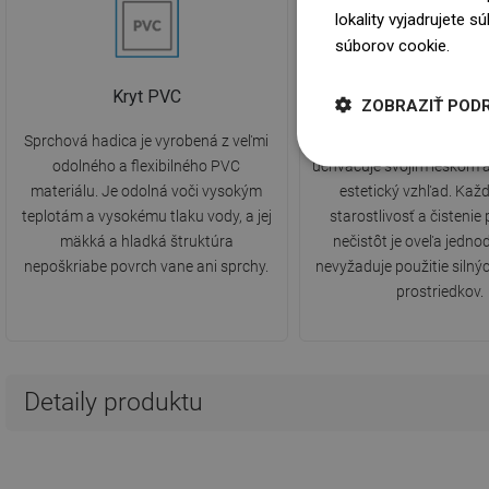
lokality vyjadrujete 
súborov cookie.
Dowi
Kryt PVC
PerfectClea
ZOBRAZIŤ POD
Sprchová hadica je vyrobená z veľmi
Produkt má hladký povr
odolného a flexibilného PVC
uchvacuje svojím leskom 
materiálu. Je odolná voči vysokým
estetický vzhľad. Ka
teplotám a vysokému tlaku vody, a jej
starostlivosť a čistenie
mäkká a hladká štruktúra
nečistôt je oveľa jedno
nepoškriabe povrch vane ani sprchy.
nevyžaduje použitie silnýc
prostriedkov.
Detaily produktu