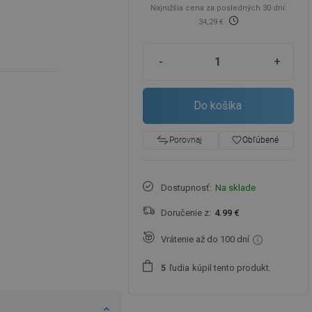
Najnižšia cena za posledných 30 dní:
34,29 €
-
+
Do košíka
favorite_border
Obľúbené
Porovnaj
Dostupnosť:
Na sklade
Doručenie z:
4.99 €
Vrátenie až do 100 dní
ľudia
kúpil tento produkt.
5