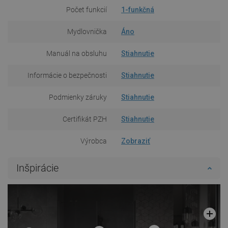
Počet funkcií
1-funkčná
Mydlovnička
Áno
Manuál na obsluhu
Stiahnutie
Informácie o bezpečnosti
Stiahnutie
Podmienky záruky
Stiahnutie
Certifikát PZH
Stiahnutie
Výrobca
Zobraziť
Inšpirácie