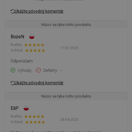
Ukážte pôvodný komentár
Názor sa týka tohto produktu
BożeN
Kvalita:
17-07-2020
Vzhľad:
Odporúčam
Výhody
-
Defekty
-
Ukážte pôvodný komentár
Názor sa týka tohto produktu
EliP
Kvalita:
28-04-2020
Vzhľad: