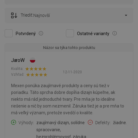
Triediť:
Najnovší
Potvrdený
Ostatné varianty
Názor sa týka tohto produktu
JaroW
Kvalita:
12-11-2020
Vzhľad:
Mexen ponúka zaujímavé produkty a ceny sú tiež v
poriadku. Táto sprcha dobre dopĺňa dizajn kúpeľne, ak
niekto má rád jednoduché tvary. Pre mňa je to ideálne
riešenie a nič by som nezmenil. Záruka tiež je a pre mňa to
má veľký význam, pretože svedčí o kvalite.
Výhody
zaujímavý dizajn, solídne
Defekty
žiadne.
spracovanie,
bezproblémovosť, záruka.