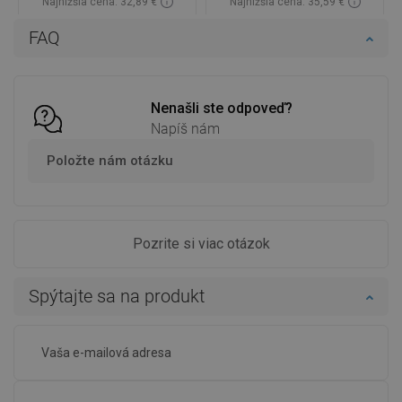
Najnižšia cena: 32,89 €
Najnižšia cena: 35,59 €
Dostupnosť:
Na sklade
Dostupnosť:
Na sklade
FAQ
Do košíka
Do košíka
Porovnaj
favorite_border
Obľúbené
Porovnaj
favorite_border
Obľúbené
Nenašli ste odpoveď?
Napíš nám
Položte nám otázku
Pozrite si viac otázok
Spýtajte sa na produkt