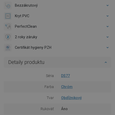
Bezzákrutový
Kryt PVC
PerfectClean
2 roky záruky
Certifikát hygieny PZH
Detaily produktu
Séria
DS77
Farba
Chróm
Tvar
Obdĺžnikový
Rukoväť
Áno