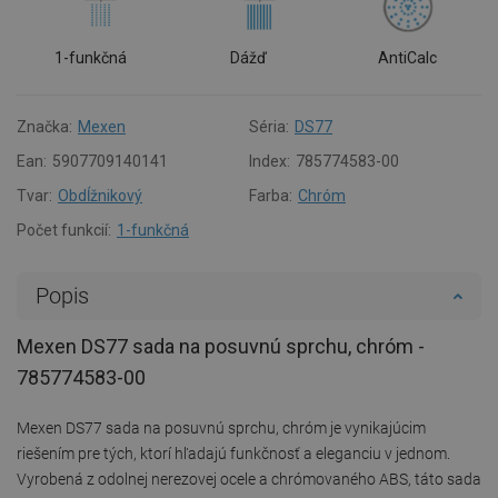
1-funkčná
Dážď
AntiCalc
Značka:
Mexen
Séria:
DS77
Ean:
5907709140141
Index:
785774583-00
Tvar:
Obdĺžnikový
Farba:
Chróm
Počet funkcií:
1-funkčná
Popis
Mexen DS77 sada na posuvnú sprchu, chróm -
785774583-00
Mexen DS77 sada na posuvnú sprchu, chróm je vynikajúcim
riešením pre tých, ktorí hľadajú funkčnosť a eleganciu v jednom.
Vyrobená z odolnej nerezovej ocele a chrómovaného ABS, táto sada