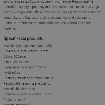
sa vyznačuje stabilitou a moderným vzhľadom. Regulovateľné
montážne úchyty a posuvný držiak na sprchovú hlavicu poskytujú
jednoduché použitie. Dĺžka hadice je 150 cm a jej flexibilita a otočné
koncovky zaručujú bezproblémové používanie. Hladký povrch
uľahčuje údržbu, čo robí túto sadu ideálnou voľbou do každej
kúpeľne.
Špecifikácia produktu:
Materiál tyče: Nerezová oceľ, ABS
Povrchová úprava tyče: Chróm
Výška: 900 mm
Šírka tyče: 22 mm
Vzdialenosť od steny: 110 mm
Mydelnička
Posuvný držiak na sprchovú hlavicu
Regulovateľné montážne úchyty
Materiál hlavice: Plast
Povrchová úprava hlavice: Chróm
Počet funkcií: 1
Materiál hadice: PVC