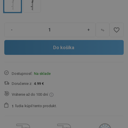
favorite_border
-
+
Do košíka
Dostupnosť:
Na sklade
Doručenie z:
4.99 €
Vrátenie až do 100 dní
ľudia
kúpil tento produkt.
1