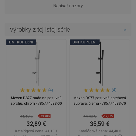
Napísať názory
Výrobky z tej istej série
DNI KÚPEĽNÍ
DNI KÚPEĽNÍ
(4)
(4)
Mexen DS77 sada na posuvnú
Mexen DS77 posuvná sprchová
sprchu, chróm - 785774583-00
súprava, čierna - 785774583-70
41,10 €
44,40 €
-19,98%
-19,84%
32,89 €
35,59 €
Katalógová cena:
41,10 €
Katalógová cena:
44,40 €