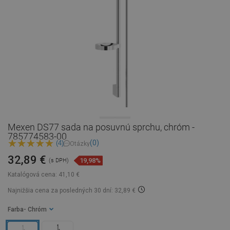
Mexen DS77 sada na posuvnú sprchu, chróm -
785774583-00
(0)
(4)
Otázky
32,89 €
19,98%
(s DPH)
Katalógová cena:
41,10 €
Najnižšia cena za posledných 30 dní: 32,89 €
Farba
- Chróm