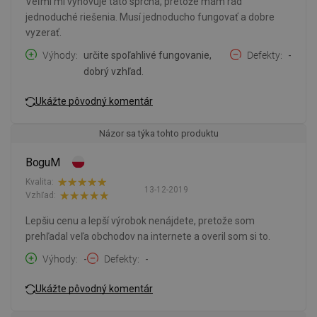
Veľmi mi vyhovuje táto sprcha, pretože mám rád
jednoduché riešenia. Musí jednoducho fungovať a dobre
vyzerať.
Výhody
určite spoľahlivé fungovanie,
Defekty
-
dobrý vzhľad.
Ukážte pôvodný komentár
Názor sa týka tohto produktu
BoguM
Kvalita:
13-12-2019
Vzhľad:
Lepšiu cenu a lepší výrobok nenájdete, pretože som
prehľadal veľa obchodov na internete a overil som si to.
Výhody
-
Defekty
-
Ukážte pôvodný komentár