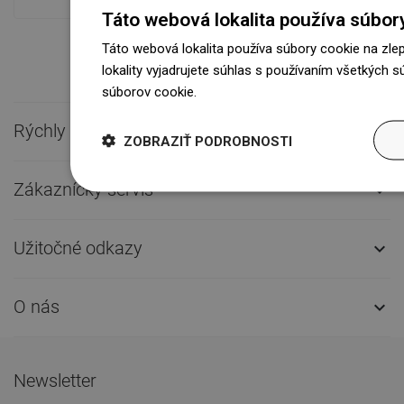
Táto webová lokalita používa súbor
Táto webová lokalita používa súbory cookie na zle
lokality vyjadrujete súhlas s používaním všetkých 
súborov cookie.
Dowiedz się więcej
Rýchly kontakt

ZOBRAZIŤ PODROBNOSTI
Zákaznícky servis

Užitočné odkazy

O nás

Newsletter