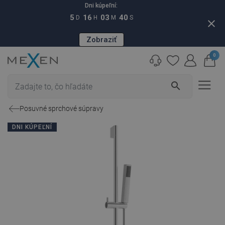
Dni kúpeľní:
5
16
03
39
D
H
M
S
close
Zobraziť
0
search
Posuvné sprchové súpravy
DNI KÚPEĽNÍ