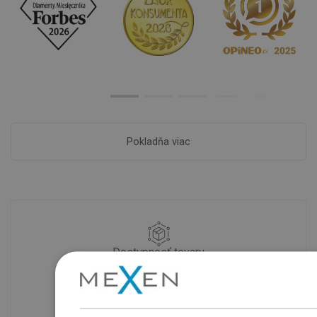
Pokladňa viac
Dostupnosť tovaru
Naše výrobky na vás čakajú v
modernom sklade.Vždy pripravený na
prepravu!