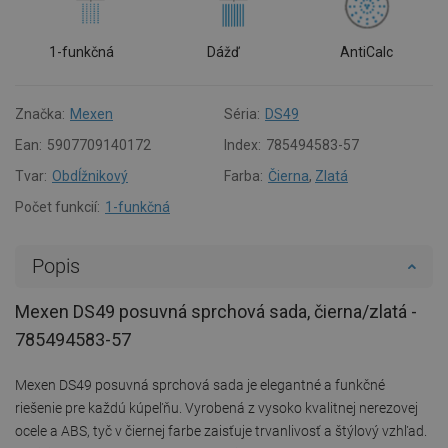
1-funkčná
Dážď
AntiCalc
Značka:
Mexen
Séria:
DS49
Ean:
5907709140172
Index:
785494583-57
Tvar:
Obdĺžnikový
Farba:
Čierna
,
Zlatá
Počet funkcií:
1-funkčná
Popis
Mexen DS49 posuvná sprchová sada, čierna/zlatá -
785494583-57
Mexen DS49 posuvná sprchová sada je elegantné a funkčné
riešenie pre každú kúpeľňu. Vyrobená z vysoko kvalitnej nerezovej
ocele a ABS, tyč v čiernej farbe zaisťuje trvanlivosť a štýlový vzhľad.