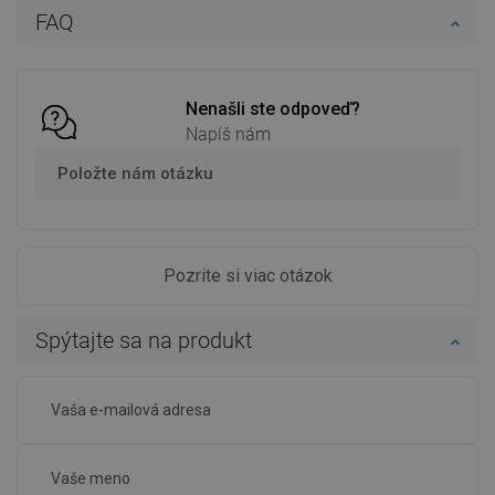
FAQ
Do košíka
Do košíka
Porovnaj
favorite_border
Obľúbené
Porovnaj
favorite_border
Obľúbené
Nenašli ste odpoveď?
Napíš nám
Položte nám otázku
Pozrite si viac otázok
Spýtajte sa na produkt