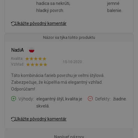
hadica sa nekrúti,
jemné
hladký povrch.
balenie.
Ukážte pôvodný komentár
Názor sa týka tohto produktu
NadiA
Kvalita:
15-10-2020
Vzhľad:
Táto kombinácia farieb povrchu je veľmi štýlová.
Zabezpečuje, že kúpeľňa má elegantný vzhľad.
Odporúčam!
Výhody
elegantný štýl, kvalita je
Defekty
žiadne.
skvelá.
Ukážte pôvodný komentár
Napísať názory