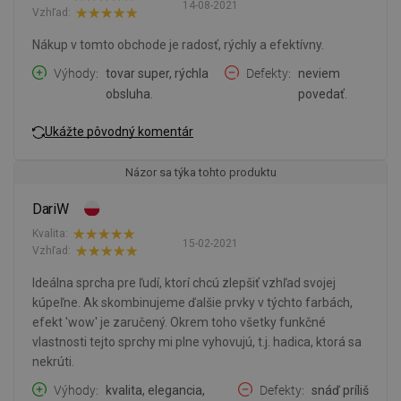
14-08-2021
Vzhľad:
Nákup v tomto obchode je radosť, rýchly a efektívny.
Výhody
tovar super, rýchla
Defekty
neviem
obsluha.
povedať.
Ukážte pôvodný komentár
Názor sa týka tohto produktu
DariW
Kvalita:
15-02-2021
Vzhľad:
Ideálna sprcha pre ľudí, ktorí chcú zlepšiť vzhľad svojej
kúpeľne. Ak skombinujeme ďalšie prvky v týchto farbách,
efekt 'wow' je zaručený. Okrem toho všetky funkčné
vlastnosti tejto sprchy mi plne vyhovujú, t.j. hadica, ktorá sa
nekrúti.
Výhody
kvalita, elegancia,
Defekty
snáď príliš