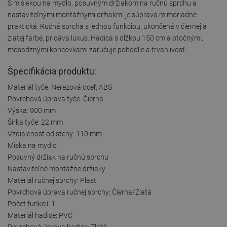
S misiekou na mydlo, posuvným držiakom na ručnú sprchu a
nastaviteľnými montážnymi držiakmi je súprava mimoriadne
praktická. Ručná sprcha s jednou funkciou, ukončená v čiernej a
zlatej farbe, pridáva luxus. Hadica s dĺžkou 150 cm a otočnými,
mosadznými koncovkami zaručuje pohodlie a trvanlivosť.
Špecifikácia produktu:
Materiál tyče: Nerezová oceľ, ABS
Povrchová úprava tyče: Čierna
Výška: 900 mm
Šírka tyče: 22 mm
Vzdialenosť od steny: 110 mm
Miska na mydlo
Posuvný držiak na ručnú sprchu
Nastaviteľné montážne držiaky
Materiál ručnej sprchy: Plast
Povrchová úprava ručnej sprchy: Čierna/Zlatá
Počet funkcií: 1
Materiál hadice: PVC
Povrchová úprava hadice: Zlatá