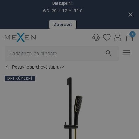
Dni kúpeľní:
6
20
12
30
D
H
M
S
close
Zobraziť
0
search
Posuvné sprchové súpravy
DNI KÚPEĽNÍ