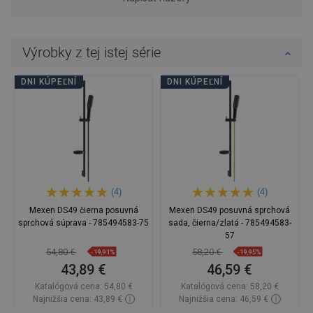
Výrobky z tej istej série
DNI KÚPEĽNÍ
DNI KÚPEĽNÍ
(4)
(4)
Mexen DS49 čierna posuvná
Mexen DS49 posuvná sprchová
sprchová súprava - 785494583-75
sada, čierna/zlatá - 785494583-
57
54,80 €
58,20 €
-19,91%
-19,95%
43,89 €
46,59 €
Katalógová cena:
54,80 €
Katalógová cena:
58,20 €
Najnižšia cena: 43,89 €
Najnižšia cena: 46,59 €
Dostupnosť:
Na sklade
Dostupnosť:
Na sklade