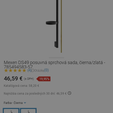
Mexen DS49 posuvná sprchová sada, čierna/zlatá -
785494583-57
(0)
(4)
Otázky
46,59 €
19,95%
(s DPH)
Katalógová cena:
58,20 €
Najnižšia cena za posledných 30 dní: 46,59 €
Farba
- Čierna