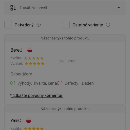
Triediť:
Najnovší
Potvrdený
Ostatné varianty
Názor sa týka tohto produktu
BereJ
Kvalita:
20-11-2021
Vzhľad:
Odporúčam
Výhody
kvalita, cena!
Defekty
žiaden.
Ukážte pôvodný komentár
Názor sa týka tohto produktu
YaniC
Kvalita: