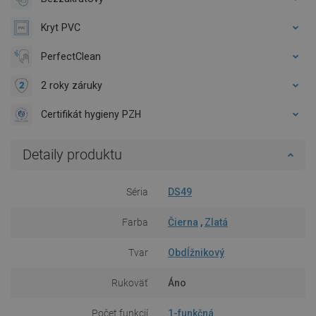
Kryt PVC
PerfectClean
2 roky záruky
Certifikát hygieny PZH
Detaily produktu
Séria
DS49
Farba
Čierna
,
Zlatá
Tvar
Obdĺžnikový
Rukoväť
Áno
Počet funkcií
1-funkčná