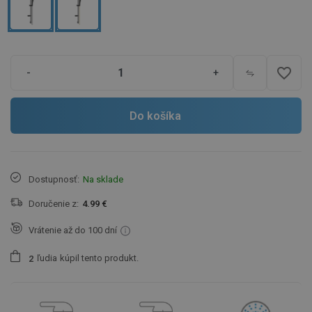
favorite_border
-
+
Do košíka
Dostupnosť:
Na sklade
Doručenie z:
4.99 €
Vrátenie až do 100 dní
ľudia
kúpil tento produkt.
2