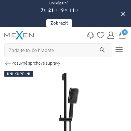
Dni kúpeľní:
7
21
19
10
D
H
M
S
close
Zobraziť
0
search
Posuvné sprchové súpravy
DNI KÚPEĽNÍ