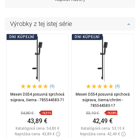
Výrobky z tej istej série
DNI KÚPEĽNÍ
DNI KÚPEĽNÍ
(4)
(4)
Mexen DS54 posuvná sprchová
Mexen DS54 posuvná sprchová
súprava, čierna - 785544583-71
súprava, čierna/chróm -
785544583-17
54,80 €
53,10 €
-19,91%
-19,98%
43,89 €
42,49 €
Katalógová cena:
54,80 €
Katalógová cena:
53,10 €
Najnižšia cena: 43,89 €
Najnižšia cena: 42,49 €