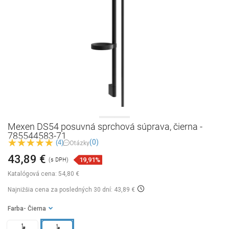
Mexen DS54 posuvná sprchová súprava, čierna -
785544583-71
(0)
(4)
Otázky
43,89 €
19,91%
(s DPH)
Katalógová cena:
54,80 €
Najnižšia cena za posledných 30 dní: 43,89 €
Farba
- Čierna