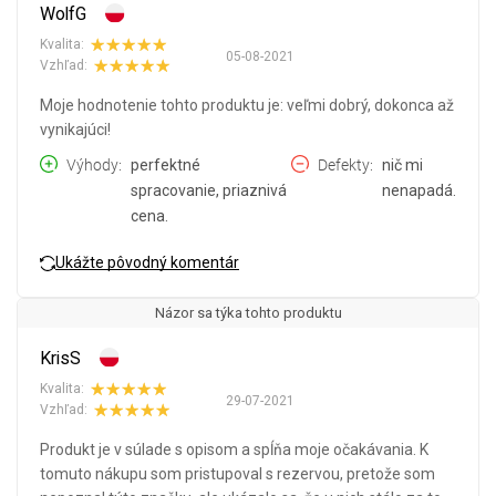
WolfG
Kvalita:
05-08-2021
Vzhľad:
Moje hodnotenie tohto produktu je: veľmi dobrý, dokonca až
vynikajúci!
Výhody
perfektné
Defekty
nič mi
spracovanie, priaznivá
nenapadá.
cena.
Ukážte pôvodný komentár
Názor sa týka tohto produktu
KrisS
Kvalita:
29-07-2021
Vzhľad:
Produkt je v súlade s opisom a spĺňa moje očakávania. K
tomuto nákupu som pristupoval s rezervou, pretože som