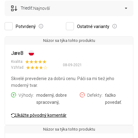
Triediť:
Najnovší
Potvrdený
Ostatné varianty
Názor sa týka tohto produktu
JareB
Kvalita:
08-09-2021
Vzhľad:
Skvelé prevedenie za dobrú cenu. Páči sa mi tiež jeho
moderný tvar.
Výhody
moderný, dobre
Defekty
ťažko
spracovaný,
povedať.
Ukážte pôvodný komentár
Názor sa týka tohto produktu