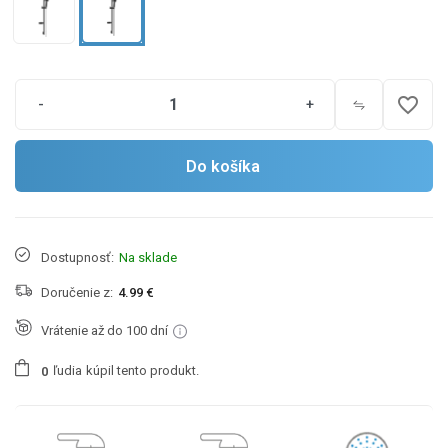
favorite_border
-
+
Do košíka
Dostupnosť:
Na sklade
Doručenie z:
4.99 €
Vrátenie až do 100 dní
ľudia
kúpil tento produkt.
0