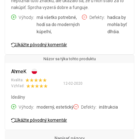
nepoznal túto značku, ale ukázalo sa, že u nich stálo za to
nakúpiť. Sprcha vyzerá dobre a funguje.
Výhody
má všetko potrebné,
Defekty
hadica by
hodí sa do moderných
mohla byť
kúpeľní,
dlhšia.
Ukážte pôvodný komentár
Názor sa týka tohto produktu
AhmeK
Kvalita:
12-02-2020
Vzhľad:
Ideálny
Výhody
moderný, estetický
Defekty
inštrukcia
Ukážte pôvodný komentár
Napísať názory