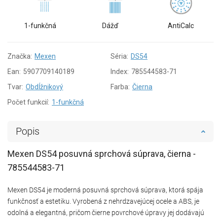
1-funkčná
Dážď
AntiCalc
Značka:
Mexen
Séria:
DS54
Ean:
5907709140189
Index:
785544583-71
Tvar:
Obdĺžnikový
Farba:
Čierna
Počet funkcií:
1-funkčná
Popis
Mexen DS54 posuvná sprchová súprava, čierna -
785544583-71
Mexen DS54 je moderná posuvná sprchová súprava, ktorá spája
funkčnosť a estetiku. Vyrobená z nehrdzavejúcej ocele a ABS, je
odolná a elegantná, pričom čierne povrchové úpravy jej dodávajú