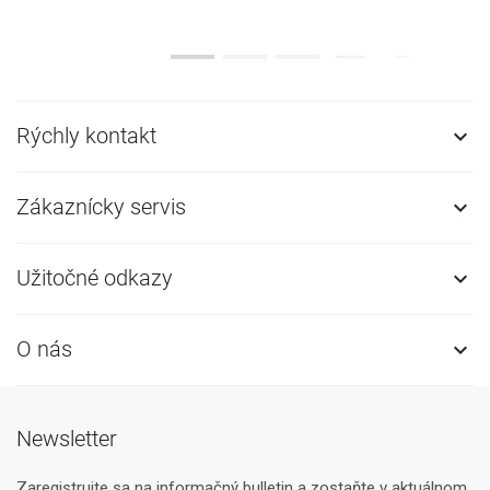
Rýchly kontakt

Zákaznícky servis

Užitočné odkazy

O nás

Newsletter
Zaregistrujte sa na informačný bulletin a zostaňte v aktuálnom