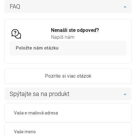
Dostupnosť:
Na sklade
Dostupnosť:
Na sklade
FAQ
Do košíka
Do košíka
Porovnaj
favorite_border
Obľúbené
Porovnaj
favorite_border
Obľúbené
Nenašli ste odpoveď?
Napíš nám
Položte nám otázku
Pozrite si viac otázok
Spýtajte sa na produkt