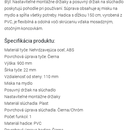
štýl. Nastaviteľné montážne držiaky a posuvný držiak na slúchadlo
poskytujú pohodlie pri používaní. Súprava obsahuje aj misku na
mydlo a spĺňa všetky potreby. Hadica s dĺžkou 150 cm, vyrobená z
PVC, je flexibilná a odolná voči skrúcaniu vďaka mosadzným,
otočným koncovkám.
Špecifikácia produktu:
Materiál tyče: Nehrdzavejúca oceľ, ABS
Povrchová úprava tyče: Čierna
Výška: 900 mm
Šírka tyče: 22 mm
Vzdialenosť od steny: 110 mm
Miska na mydlo
Posuvný držiak na slúchadlo
Nastaviteľné montážne držiaky
Materiál slúchadla: Plast
Povrchová úprava slúchadla: Čierna/Chróm
Počet funkcií: 1
Materiál hadice: PVC
Povrchová úprava hadice: Čierna