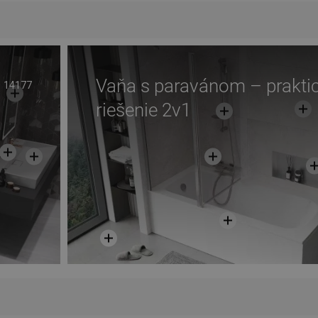
Vaňa s paravánom – prakti
14177
riešenie 2v1