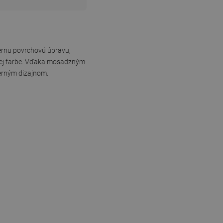
iernu povrchovú úpravu,
rnej farbe. Vďaka mosadzným
erným dizajnom.