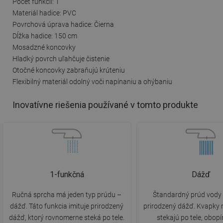
Počet funkcií: 1
Materiál hadice: PVC
Povrchová úprava hadice: Čierna
Dĺžka hadice: 150 cm
Mosadzné koncovky
Hladký povrch uľahčuje čistenie
Otočné koncovky zabraňujú krúteniu
Flexibilný materiál odolný voči napínaniu a ohýbaniu
Inovatívne riešenia používané v tomto produkte
1-funkčná
Dážď
Ručná sprcha má jeden typ prúdu –
Štandardný prúd vody 
dážď. Táto funkcia imituje prirodzený
prirodzený dážď. Kvapky
dážď, ktorý rovnomerne steká po tele.
stekajú po tele, obop