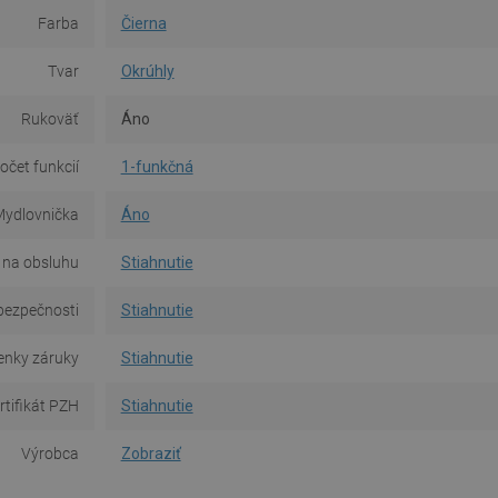
Farba
Čierna
Tvar
Okrúhly
Rukoväť
Áno
očet funkcií
1-funkčná
ydlovnička
Áno
 na obsluhu
Stiahnutie
bezpečnosti
Stiahnutie
nky záruky
Stiahnutie
rtifikát PZH
Stiahnutie
Výrobca
Zobraziť