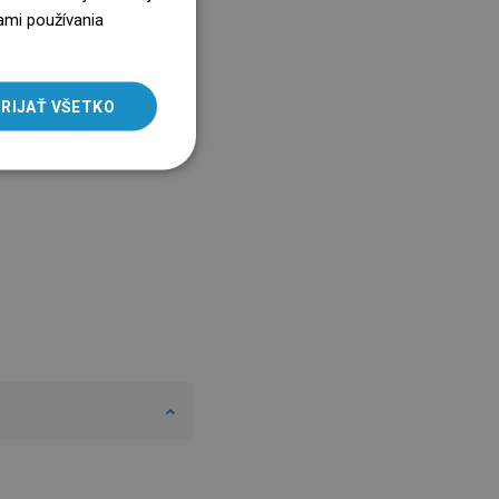
ENGLISH
ami používania
SLOVAK
LITHUANIAN
RIJAŤ VŠETKO
ROMANIAN
HUNGARIAN
FRENCH
ITALIAN
SPANISH
UKRAINIAN
BULGARIAN
ESTONIAN
DUTCH
LATVIAN