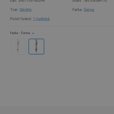
Ean:
5907709140394
Index:
785704584-70
Tvar:
Okrúhly
Farba:
Čierna
Počet funkcií:
1-funkčná
Farba
- Čierna