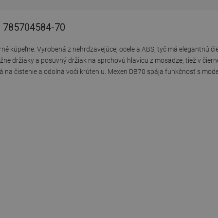
- 785704584-70
né kúpeľne. Vyrobená z nehrdzavejúcej ocele a ABS, tyč má elegantnú č
žne držiaky a posuvný držiak na sprchovú hlavicu z mosadze, tiež v čie
 na čistenie a odolná voči krúteniu. Mexen DB70 spája funkčnosť s mod