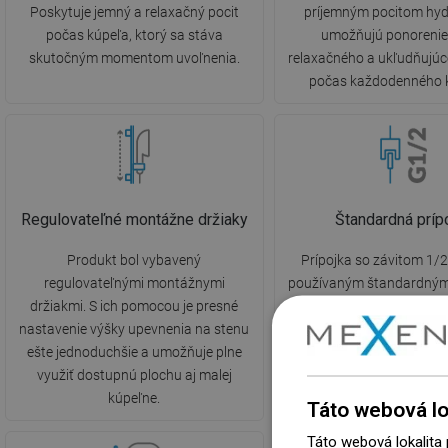
Poskytuje jemný a relaxačný pocit
príjemným pocitom hyd
počas kúpeľa, ktorý sa stáva
umožňujú ponorenie
skutočným momentom uvoľnenia.
relaxačného a ukľudňujúc
počas každodenného 
Regulovateľné montážne držiaky
Štandardná príp
Produkt bol vybavený
Prípojka so závitom 1/2
regulovateľnými montážnymi
používaným štandardným
držiakmi. S ich pomocou je presné
vnútorných vodoinštalác
nastavenie výšky upevnenia na stenu
tomu je pripojenie a mon
ešte jednoduchšie a umožňuje plne
prvkov sprchy oveľa jed
využiť dostupnú plochu aj malej
intuitívnejšie.
kúpeľne.
Táto webová lo
Táto webová lokalita