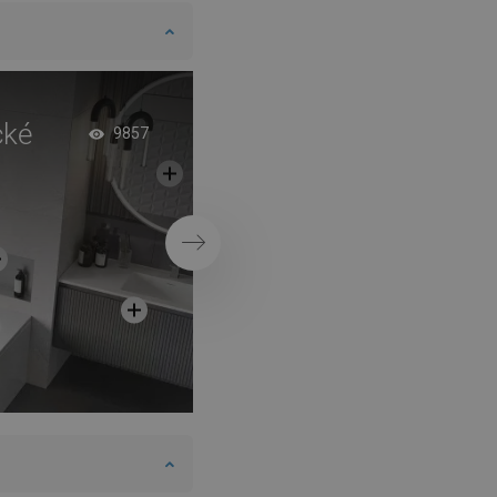
cké
Vaňa s dvojitou zá
9857
Ďalej