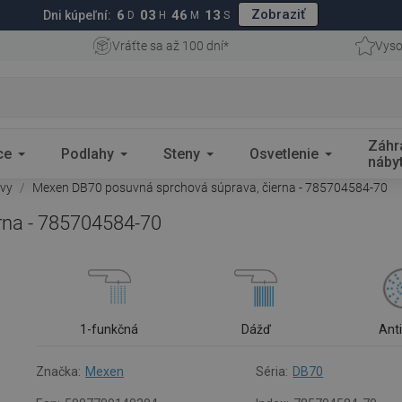
Zobraziť
6
03
46
12
Dni kúpeľní:
D
H
M
S
Vráťte sa až 100 dní*
Vyso
Záhr
ce
Podlahy
Steny
Osvetlenie
náby
avy
Mexen DB70 posuvná sprchová súprava, čierna - 785704584-70
rna - 785704584-70
1-funkčná
Dážď
Ant
Značka:
Mexen
Séria:
DB70