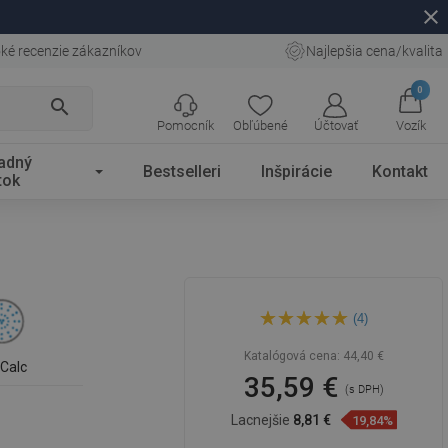
close
ké recenzie zákazníkov
Najlepšia cena/kvalita
0
search
Pomocník
Obľúbené
Účtovať
Vozík
adný
Bestselleri
Inšpirácie
Kontakt
tok
Mexen DB70 posuvná
(4)
sprchová súprava, čierna -
785704584-70
Katalógová cena:
44,40 €
iCalc
35,59 €
(s DPH)
Lacnejšie
8,81 €
19,84%