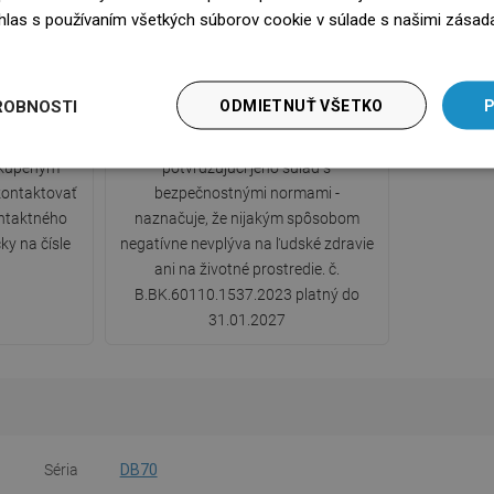
súhlas s používaním všetkých súborov cookie v súlade s našimi zásad
edz się więcej
y
Certifikát hygieny PZH
ROBNOSTI
ODMIETNUŤ VŠETKO
P
ou zárukou.
Produkt má Certifikát hygieny PZH
 kúpeným
potvrdzujúci jeho súlad s
ontaktovať
bezpečnostnými normami -
ntaktného
naznačuje, že nijakým spôsobom
ky na čísle
negatívne nevplýva na ľudské zdravie
ani na životné prostredie. č.
B.BK.60110.1537.2023 platný do
31.01.2027
Séria
DB70