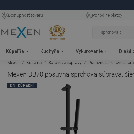
Dostupnosť tovaru
Pohodlné platby
Kúpeľňa
Kuchyňa
Vykurovanie
Dlaždi
Mexen
Kúpeľňa
Sprchové súpravy
Posuvné sprchové súpr
Mexen DB70 posuvná sprchová súprava, čie
DNI KÚPEĽNÍ