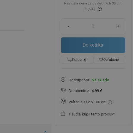
Najnižšia cena za posledných 30 dní:
35,59 €
-
+
Do košíka
favorite_border
Obľúbené
Porovnaj
Dostupnosť:
Na sklade
Doručenie z:
4.99 €
Vrátenie až do 100 dní
ľudia
kúpil tento produkt.
1