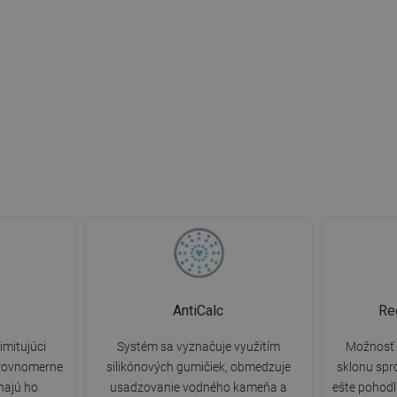
AntiCalc
Re
imitujúci
Systém sa vyznačuje využitím
Možnosť 
 rovnomerne
silikónových gumičiek, obmedzuje
sklonu spr
ínajú ho
usadzovanie vodného kameňa a
ešte pohodl