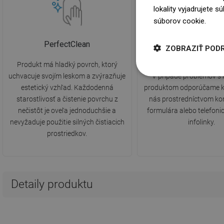
lokality vyjadrujete 
súborov cookie.
Dowi
PerfectClean
2 roky záruk
ZOBRAZIŤ POD
Produkt má hladký povrch, ktorý
Produkt je pokrytý 2-ročn
uchvacuje svojím leskom a zvýrazňuje
V prípade problémov s
estetický vzhľad. Každodenná
produktom odporúčame k
starostlivosť a čistenie povrchu z
nás prostredníctvom ko
nečistôt je oveľa jednoduchšie a
formulára alebo telefonic
nevyžaduje použitie silných čistiacich
infolinky.
prostriedkov.
Detaily produktu