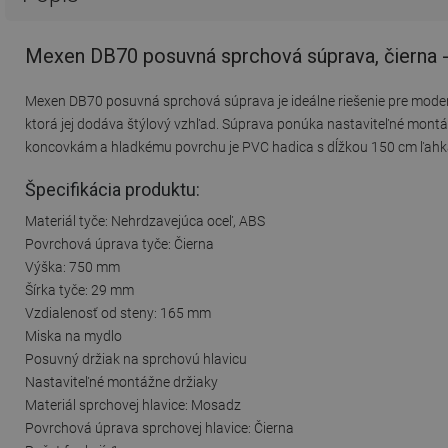
Mexen DB70 posuvná sprchová súprava, čierna 
Mexen DB70 posuvná sprchová súprava je ideálne riešenie pre moder
ktorá jej dodáva štýlový vzhľad. Súprava ponúka nastaviteľné montá
koncovkám a hladkému povrchu je PVC hadica s dĺžkou 150 cm ľahká
Špecifikácia produktu:
Materiál tyče: Nehrdzavejúca oceľ, ABS
Povrchová úprava tyče: Čierna
Výška: 750 mm
Šírka tyče: 29 mm
Vzdialenosť od steny: 165 mm
Miska na mydlo
Posuvný držiak na sprchovú hlavicu
Nastaviteľné montážne držiaky
Materiál sprchovej hlavice: Mosadz
Povrchová úprava sprchovej hlavice: Čierna