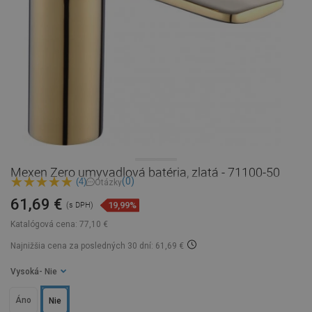
Mexen Zero umyvadlová batéria, zlatá - 71100-50
(0)
(4)
Otázky
61,69 €
19,99%
(s DPH)
Katalógová cena:
77,10 €
Najnižšia cena za posledných 30 dní: 61,69 €
Vysoká
- Nie
Áno
Nie