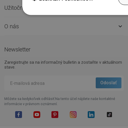
Užitočné odkazy

O nás

Newsletter
Zaregistrujte sa na informačný bulletin a zostaňte v aktuálnom
stave.
Môžete sa kedykoľvek odhlásiť.Na tento účel nájdete naše kontaktné
informácie v právnom oznámení.
Facebook
YouTube
Pinterest
Instagram
LinkedIn
TikTok