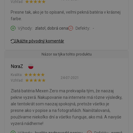
Vzhľad:
Presne tak, ako je to opísané, veľmi pekná batéria v krásnej
farbe.
Výhody
zlato!, dobrá cena
Defekty
-
Ukážte pôvodný komentár
Názor sa týka tohto produktu
NoraZ
Kvalita:
24-07-2021
Vzhľad:
Zlatá batéria Mexen Zero ma prekvapila tým, že naozaj
pekne vyzerá. Nakupovanie na internete má rôzne výsledky,
ale tentokrát som naozaj spokojná, pretože všetko je
presne ako v popise a na fotografiách. Nainštalovaná,
používame niekoľko dní a všetko funguje, ako má. A navyše
vyzerá nádherne!