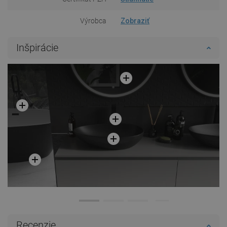
Výrobca
Zobraziť
Inšpirácie
Recenzie