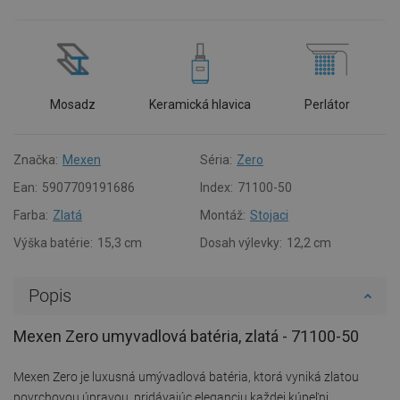
Mosadz
Keramická hlavica
Perlátor
Značka:
Mexen
Séria:
Zero
Ean:
5907709191686
Index:
71100-50
Farba:
Zlatá
Montáž:
Stojaci
Výška batérie:
15,3 cm
Dosah výlevky:
12,2 cm
Popis
Mexen Zero umyvadlová batéria, zlatá - 71100-50
Mexen Zero je luxusná umývadlová batéria, ktorá vyniká zlatou
povrchovou úpravou, pridávajúc eleganciu každej kúpeľni.