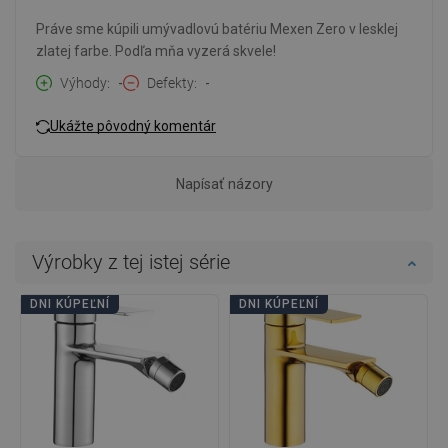
Práve sme kúpili umývadlovú batériu Mexen Zero v lesklej
zlatej farbe. Podľa mňa vyzerá skvele!
Výhody
-
Defekty
-
Ukážte pôvodný komentár
Napísať názory
Výrobky z tej istej série
DNI KÚPEĽNÍ
DNI KÚPEĽNÍ