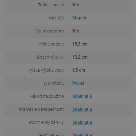
Zátka v balení
Nie
Montáž
Stojaci
S termostatom
Nie
Výška batérie
15,3 cm
Dosah výlevky
12,2 cm
Výška výtoku vody
9,5 cm
Typ výtoku
Pevná
Návod na použitie
Stiahnutie
Informácie o bezpečnosti
Stiahnutie
Podmienky záruky
Stiahnutie
Certifikát PZH
Stiahnutie