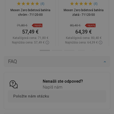
(4)
(4)
Mexen Zero bidetová batéria
Mexen Zero bidetová batéria
chróm - 71120-00
zlatá - 71120-50
71,80 €
80,40 €
-19,93%
-19,91%
57,49 €
64,39 €
Katalógová cena:
71,80 €
Katalógová cena:
80,40 €
Najnižšia cena: 57,49 €
Najnižšia cena: 64,39 €
Dostupnosť:
Na sklade
Dostupnosť:
Na sklade
Do košíka
Do košíka
FAQ
Porovnaj
favorite_border
Obľúbené
Porovnaj
favorite_border
Obľúbené
Nenašli ste odpoveď?
Napíš nám
Položte nám otázku