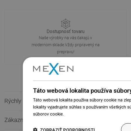
Dostupnosť tovaru
Naše výrobky na vás čakajú v
modernom sklade.Vždy pripravený na
prepravu!
Táto webová lokalita používa súbor
Táto webová lokalita používa súbory cookie na zle
Rýchly kontakt

lokality vyjadrujete súhlas s používaním všetkých 
súborov cookie.
Dowiedz się więcej
Zákaznícky servis

ZOBRAZIŤ PODROBNOSTI