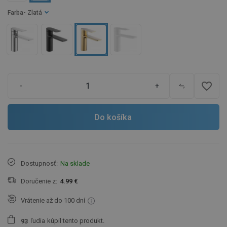
Farba
- Zlatá
favorite_border
-
+
Do košíka
Dostupnosť:
Na sklade
Doručenie z:
4.99 €
Vrátenie až do 100 dní
ľudia
kúpil tento produkt.
9
3