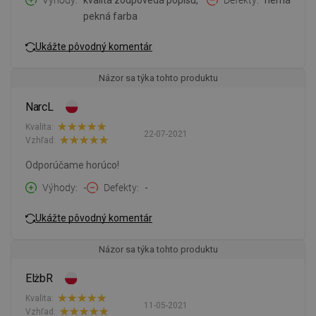
Výhody
kvalita zodpovedá popisu,
Defekty
nemá
pekná farba
Ukážte pôvodný komentár
Názor sa týka tohto produktu
NarcL
Kvalita:
22-07-2021
Vzhľad:
Odporúčame horúco!
Výhody
-
Defekty
-
Ukážte pôvodný komentár
Názor sa týka tohto produktu
ElżbR
Kvalita:
11-05-2021
Vzhľad: