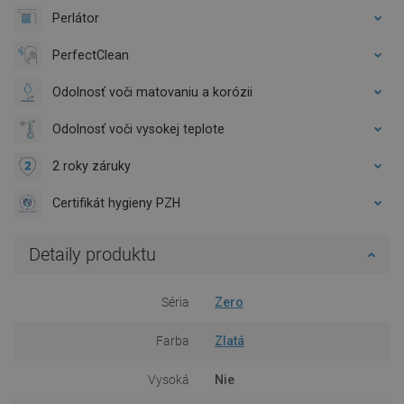
Perlátor
PerfectClean
Odolnosť voči matovaniu a korózii
Odolnosť voči vysokej teplote
2 roky záruky
Certifikát hygieny PZH
Detaily produktu
Séria
Zero
Farba
Zlatá
Vysoká
Nie