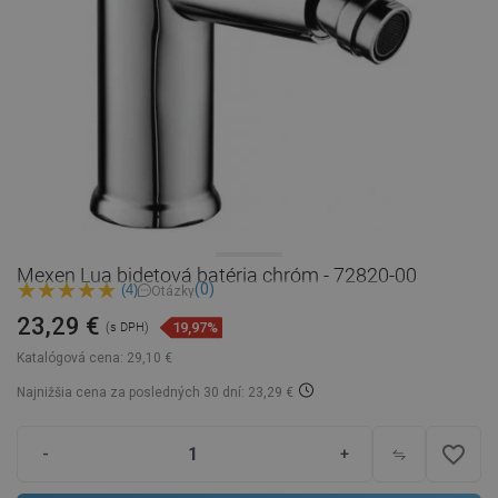
Mexen Lua bidetová batéria chróm - 72820-00
(0)
(4)
Otázky
23,29 €
19,97%
(s DPH)
Katalógová cena:
29,10 €
Najnižšia cena za posledných 30 dní: 23,29 €
favorite_border
-
+