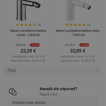
(4)
(4)
Mexen Lua bidetová batéria
Mexen Lua bidetová batéria, biela
chróm - 72820-00
- 72820-20
29,10 €
41,10 €
-19,97%
-19,98%
23,29 €
32,89 €
Katalógová cena:
29,10 €
Katalógová cena:
41,10 €
Najnižšia cena: 23,29 €
Najnižšia cena: 32,89 €
Dostupnosť:
Na sklade
Dostupnosť:
Na sklade
FAQ
Do košíka
Do košíka
Porovnaj
favorite_border
Obľúbené
Porovnaj
favorite_border
Obľúbené
Nenašli ste odpoveď?
Napíš nám
Položte nám otázku