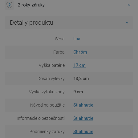
2 roky záruky
Detaily produktu
Séria
Lua
Farba
Chróm
Výška batérie
17 cm
Dosah výlevky
13,2 cm
Výška výtoku vody
9 cm
Návod na použitie
Stiahnutie
Informácie o bezpečnosti
Stiahnutie
Podmienky záruky
Stiahnutie