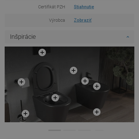
Certifikát PZH
Stiahnutie
Výrobca
Zobraziť
Inšpirácie