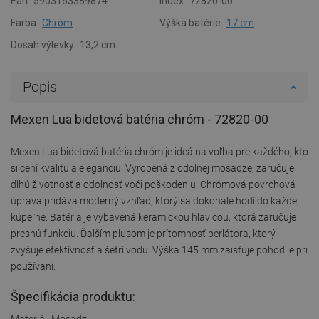
Ean:
5903163389874
Index:
72820-00
Farba:
Chróm
Výška batérie:
17 cm
Dosah výlevky:
13,2 cm
Popis
Mexen Lua bidetová batéria chróm - 72820-00
Mexen Lua bidetová batéria chróm je ideálna voľba pre každého, kto
si cení kvalitu a eleganciu. Vyrobená z odolnej mosadze, zaručuje
dlhú životnosť a odolnosť voči poškodeniu. Chrómová povrchová
úprava pridáva moderný vzhľad, ktorý sa dokonale hodí do každej
kúpeľne. Batéria je vybavená keramickou hlavicou, ktorá zaručuje
presnú funkciu. Ďalším plusom je prítomnosť perlátora, ktorý
zvyšuje efektívnosť a šetrí vodu. Výška 145 mm zaisťuje pohodlie pri
používaní.
Špecifikácia produktu:
Materiál: Mosadz