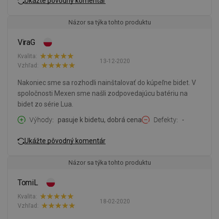
Ukážte pôvodný komentár
Názor sa týka tohto produktu
ViraG
Kvalita:
13-12-2020
Vzhľad:
Nakoniec sme sa rozhodli nainštalovať do kúpeľne bidet. V
spoločnosti Mexen sme našli zodpovedajúcu batériu na
bidet zo série Lua.
Výhody
pasuje k bidetu, dobrá cena
Defekty
-
Ukážte pôvodný komentár
Názor sa týka tohto produktu
TomiL
Kvalita:
18-02-2020
Vzhľad: