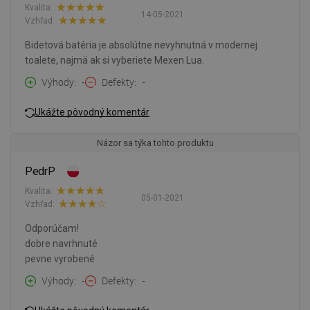
Kvalita:
14-05-2021
Vzhľad:
Bidetová batéria je absolútne nevyhnutná v modernej
toalete, najmä ak si vyberiete Mexen Lua.
Výhody
-
Defekty
-
Ukážte pôvodný komentár
Názor sa týka tohto produktu
PedrP
Kvalita:
05-01-2021
Vzhľad:
Odporúčam!
dobre navrhnuté
pevne vyrobené
Výhody
-
Defekty
-