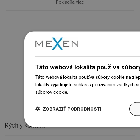
Pokladňa viac
Dostupnosť tovaru
Naše výrobky na vás čakajú v
modernom sklade.Vždy pripravený na
Táto webová lokalita používa súbor
prepravu!
Táto webová lokalita používa súbory cookie na zle
lokality vyjadrujete súhlas s používaním všetkých 
súborov cookie.
Dowiedz się więcej
ZOBRAZIŤ PODROBNOSTI
Rýchly kontakt
