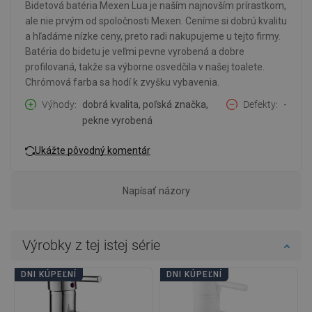
Bidetová batéria Mexen Lua je naším najnovším prírastkom,
ale nie prvým od spoločnosti Mexen. Ceníme si dobrú kvalitu
a hľadáme nízke ceny, preto radi nakupujeme u tejto firmy.
Batéria do bidetu je veľmi pevne vyrobená a dobre
profilovaná, takže sa výborne osvedčila v našej toalete.
Chrómová farba sa hodí k zvyšku vybavenia.
Výhody
dobrá kvalita, poľská značka,
Defekty
-
pekne vyrobená
Ukážte pôvodný komentár
Napísať názory
Výrobky z tej istej série
DNI KÚPEĽNÍ
DNI KÚPEĽNÍ