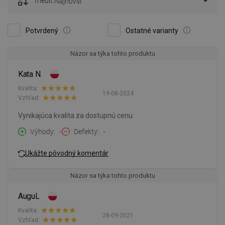
Triediť:
Najnovší
Potvrdený
Ostatné varianty
Názor sa týka tohto produktu
Kata N.
Kvalita:
19-08-2024
Vzhľad:
Vynikajúca kvalita za dostupnú cenu
Výhody
-
Defekty
-
Ukážte pôvodný komentár
Názor sa týka tohto produktu
AuguL
Kvalita:
28-09-2021
Vzhľad: