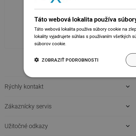
Dostupnosť tovaru
Táto webová lokalita používa súbor
Naše výrobky na vás čakajú v
modernom sklade.Vždy pripravený na
Táto webová lokalita používa súbory cookie na zle
prepravu!
lokality vyjadrujete súhlas s používaním všetkých 
súborov cookie.
Dowiedz się więcej
ZOBRAZIŤ PODROBNOSTI
Rýchly kontakt

Zákaznícky servis

Užitočné odkazy
