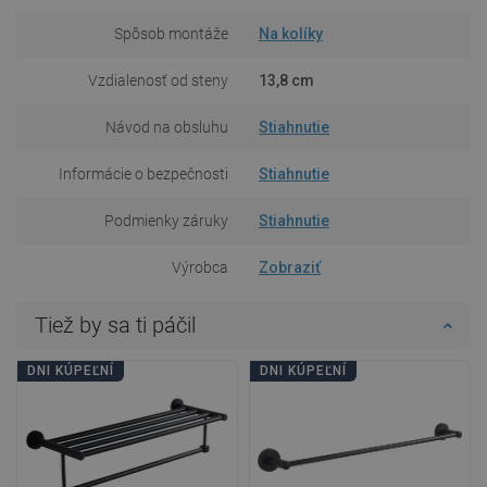
Spôsob montáže
Na kolíky
Vzdialenosť od steny
13,8 cm
Návod na obsluhu
Stiahnutie
Informácie o bezpečnosti
Stiahnutie
Podmienky záruky
Stiahnutie
Výrobca
Zobraziť
Tiež by sa ti páčil
DNI KÚPEĽNÍ
DNI KÚPEĽNÍ