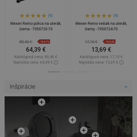
(4)
(4)
Mexen Remo polica na uterák,
Mexen Remo vešiak na uterák,
čierna - 7050720-70
čierny - 7050724-70
80,40 €
17,10 €
-19,91%
-19,94%
64,39 €
13,69 €
Katalógová cena:
80,40 €
Katalógová cena:
17,10 €
Najnižšia cena: 64,39 €
Najnižšia cena: 13,69 €
Dostupnosť:
Na sklade
Dostupnosť:
Na sklade
Do košíka
Do košíka
Inšpirácie
Porovnaj
favorite_border
Obľúbené
Porovnaj
favorite_border
Obľúbené