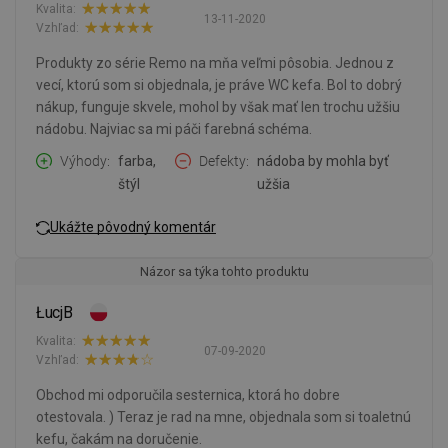
Kvalita:
13-11-2020
Vzhľad:
Produkty zo série Remo na mňa veľmi pôsobia. Jednou z
vecí, ktorú som si objednala, je práve WC kefa. Bol to dobrý
nákup, funguje skvele, mohol by však mať len trochu užšiu
nádobu. Najviac sa mi páči farebná schéma.
Výhody
farba,
Defekty
nádoba by mohla byť
štýl
užšia
Ukážte pôvodný komentár
Názor sa týka tohto produktu
ŁucjB
Kvalita:
07-09-2020
Vzhľad:
Obchod mi odporučila sesternica, ktorá ho dobre
otestovala. ) Teraz je rad na mne, objednala som si toaletnú
kefu, čakám na doručenie.