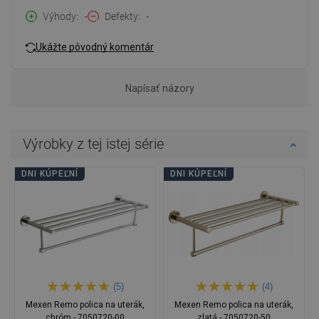
Výhody
-
Defekty
-
Ukážte pôvodný komentár
Napísať názory
Výrobky z tej istej série
DNI KÚPEĽNÍ
DNI KÚPEĽNÍ
(5)
(4)
Mexen Remo polica na uterák,
Mexen Remo polica na uterák,
chróm - 7050720-00
zlatá - 7050720-50