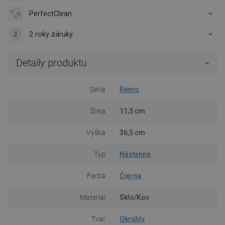
PerfectClean
2 roky záruky
Detaily produktu
Séria
Remo
Šírka
11,5 cm
Výška
36,5 cm
Typ
Nástenné
Farba
Čierna
Materiál
Sklo/Kov
Tvar
Okrúhly