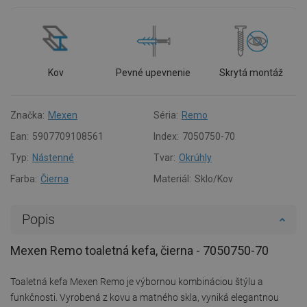
Kov
Pevné upevnenie
Skrytá montáž
Značka:
Mexen
Séria:
Remo
Ean:
5907709108561
Index:
7050750-70
Typ:
Nástenné
Tvar:
Okrúhly
Farba:
Čierna
Materiál:
Sklo/Kov
Popis
Mexen Remo toaletná kefa, čierna - 7050750-70
Toaletná kefa Mexen Remo je výbornou kombináciou štýlu a
funkčnosti. Vyrobená z kovu a matného skla, vyniká elegantnou