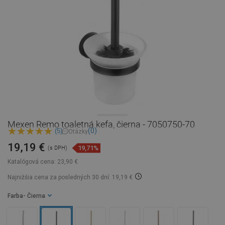
Mexen Remo toaletná kefa, čierna - 7050750-70
(0)
(5)
Otázky
19,19 €
19,71%
(s DPH)
Katalógová cena:
23,90 €
Najnižšia cena za posledných 30 dní: 19,19 €
Farba
- Čierna