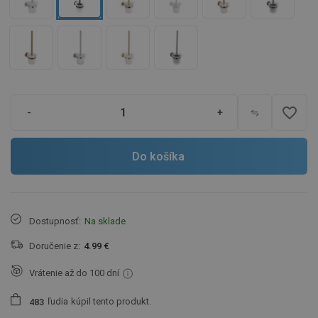
favorite_border
-
+
Do košíka
Dostupnosť:
Na sklade
Doručenie z:
4.99 €
Vrátenie až do 100 dní
ľudia
kúpil tento produkt.
4
8
3