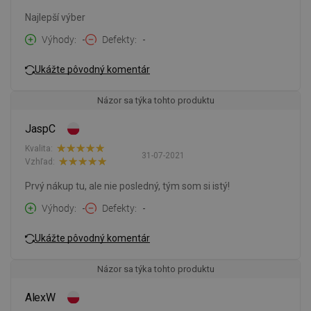
Najlepší výber
Výhody
-
Defekty
-
Ukážte pôvodný komentár
Názor sa týka tohto produktu
JaspC
Kvalita:
31-07-2021
Vzhľad:
Prvý nákup tu, ale nie posledný, tým som si istý!
Výhody
-
Defekty
-
Ukážte pôvodný komentár
Názor sa týka tohto produktu
AlexW