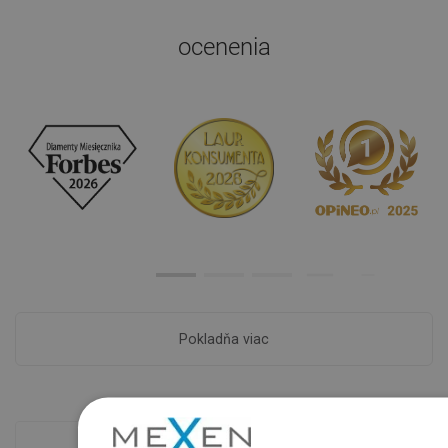
ocenenia
Pokladňa viac