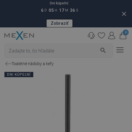
Dni kúpeľní:
6
05
17
35
D
H
M
S
close
Zobraziť
0
search
Toaletné nádoby a kefy
DNI KÚPEĽNÍ