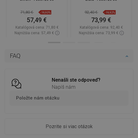
71,80 €
92,40 €
-19,93%
-19,92%
57,49 €
73,99 €
Katalógová cena:
71,80 €
Katalógová cena:
92,40 €
Najnižšia cena: 57,49 €
Najnižšia cena: 73,99 €
Dostupnosť:
Na sklade
Dostupnosť:
Na sklade
Do košíka
Do košíka
FAQ
Porovnaj
favorite_border
Obľúbené
Porovnaj
favorite_border
Obľúbené
Nenašli ste odpoveď?
Napíš nám
Položte nám otázku
Pozrite si viac otázok