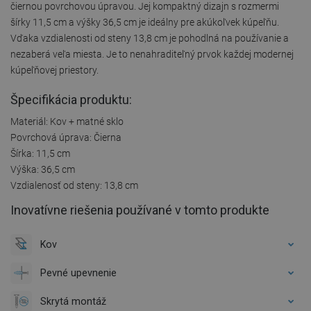
čiernou povrchovou úpravou. Jej kompaktný dizajn s rozmermi
šírky 11,5 cm a výšky 36,5 cm je ideálny pre akúkoľvek kúpeľňu.
Vďaka vzdialenosti od steny 13,8 cm je pohodlná na používanie a
nezaberá veľa miesta. Je to nenahraditeľný prvok každej modernej
kúpeľňovej priestory.
Špecifikácia produktu:
Materiál: Kov + matné sklo
Povrchová úprava: Čierna
Šírka: 11,5 cm
Výška: 36,5 cm
Vzdialenosť od steny: 13,8 cm
Inovatívne riešenia používané v tomto produkte
Kov
Pevné upevnenie
Skrytá montáž