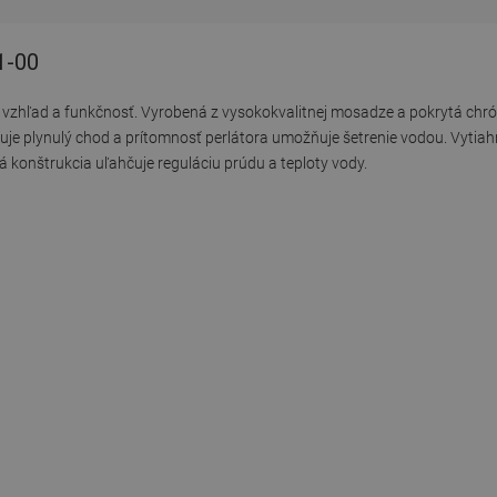
1-00
ný vzhľad a funkčnosť. Vyrobená z vysokokvalitnej mosadze a pokrytá ch
učuje plynulý chod a prítomnosť perlátora umožňuje šetrenie vodou. Vyti
onštrukcia uľahčuje reguláciu prúdu a teploty vody.