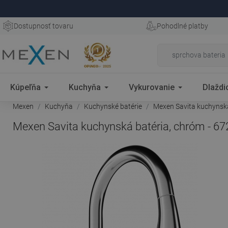
Dostupnosť tovaru
Pohodlné platby
Kúpeľňa
Kuchyňa
Vykurovanie
Dlaždi
Mexen
Kuchyňa
Kuchynské batérie
Mexen Savita kuchynská
Mexen Savita kuchynská batéria, chróm - 6