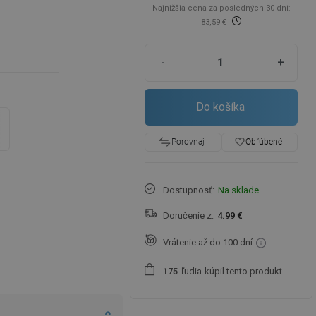
Najnižšia cena za posledných 30 dní:
83,59 €
m
-
+
Do košíka
favorite_border
Obľúbené
Porovnaj
Dostupnosť:
Na sklade
Doručenie z:
4.99 €
Vrátenie až do 100 dní
ľudia
kúpil tento produkt.
1
7
5