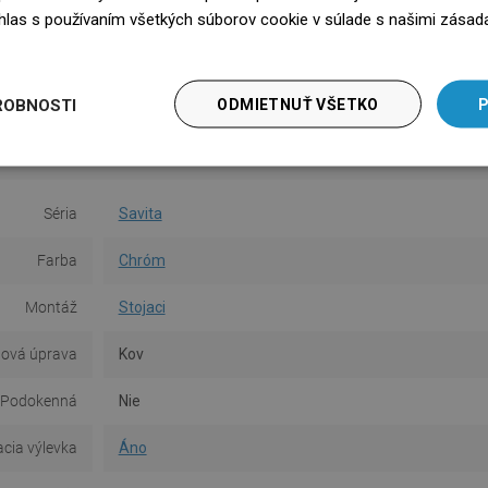
die. č.
súhlas s používaním všetkých súborov cookie v súlade s našimi zásad
platný do
edz się więcej
ROBNOSTI
ODMIETNUŤ VŠETKO
P
Séria
Savita
Farba
Chróm
Montáž
Stojaci
ová úprava
Kov
Podokenná
Nie
cia výlevka
Áno