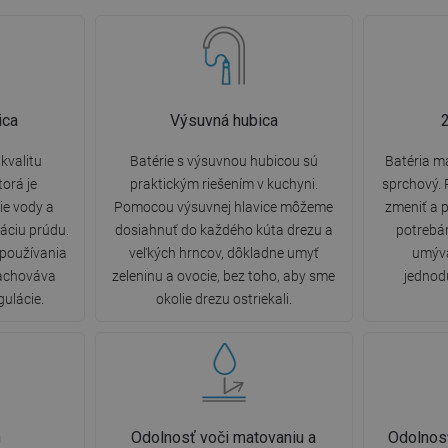
ica
Výsuvná hubica
kvalitu
Batérie s výsuvnou hubicou sú
Batéria m
torá je
praktickým riešením v kuchyni.
sprchový. 
e vody a
Pomocou výsuvnej hlavice môžeme
zmeniť a 
áciu prúdu.
dosiahnuť do každého kúta drezu a
potrebá
 používania
veľkých hrncov, dôkladne umyť
umýva
zachováva
zeleninu a ovocie, bez toho, aby sme
jednod
gulácie.
okolie drezu ostriekali.
n
Odolnosť voči matovaniu a
Odolnosť