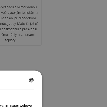
a vyznačuje mimoriadnou
 voči vysokým teplotám a
je sa ani pri dlhodobom
úcej vody. Materiál je tiež
i poškodeniu a praskaniu
nému náhlymi zmenami
teploty.
POLISH
CZECH
GERMAN
žívaním našej webovej