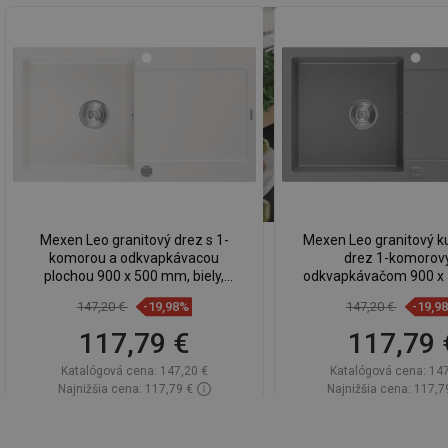
Mexen Leo granitový drez s 1-
Mexen Leo granitový k
komorou a odkvapkávacou
drez 1-komorov
plochou 900 x 500 mm, biely,
odkvapkávačom 900 x
chrómová sifón - 6501901010-20
šedý, chrómový sif
147,20 €
-19,98%
147,20 €
-19,9
6501901010-7
117,79 €
117,79 
Katalógová cena:
147,20 €
Katalógová cena:
147
Najnižšia cena: 117,79 €
Najnižšia cena: 117,7
Dostupnosť:
Na sklade
Dostupnosť:
Na sk