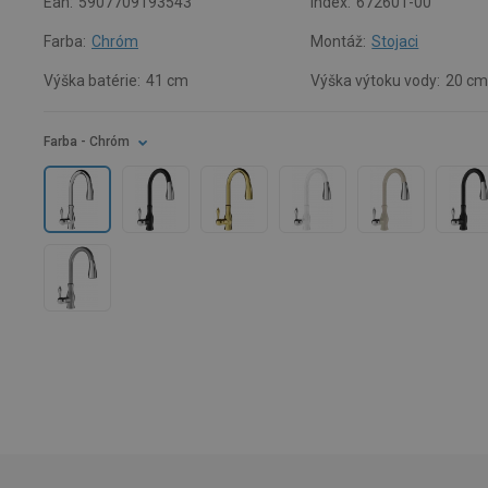
Ean:
5907709193543
Index:
672601-00
Farba:
Chróm
Montáž:
Stojaci
Výška batérie:
41 cm
Výška výtoku vody:
20 c
Farba
- Chróm