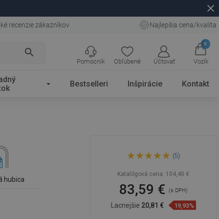
close
ké recenzie zákazníkov
Najlepšia cena/kvalita
0
search
Pomocník
Obľúbené
Účtovať
Vozík
adný
Bestselleri
Inšpirácie
Kontakt
tok
Mexen Savita kuchynská
(5)
batéria, chróm - 672601-00
Katalógová cena:
104,40 €
á hubica
83,59 €
(s DPH)
Lacnejšie
20,81 €
19,93%