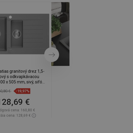
Ďalej
ias granitový drez 1,5-
Mexen Bruno žulový drez s 1
ový s odkvapkávacou
komorou a odkvapom 795 x 495
00 x 505 mm, sivý, sifón
mm, biely, chrómový sifón -
m - 6502901505-71
6513791010-20
0,80 €
-19,97%
136,90 €
-19,95%
128,69 €
109,59 €
lógová cena:
160,80 €
Katalógová cena:
136,90 €
žšia cena: 128,69 €
Najnižšia cena: 109,59 €
tupnosť:
Na sklade
Dostupnosť:
Na sklade