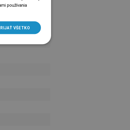
ENGLISH
ami používania
SLOVAK
LITHUANIAN
RIJAŤ VŠETKO
ROMANIAN
HUNGARIAN
FRENCH
ITALIAN
SPANISH
UKRAINIAN
BULGARIAN
ESTONIAN
DUTCH
LATVIAN