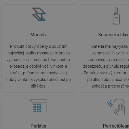
Mosadz
Keramická hlav
Produkt bol vyrobený s použitím
Batéria má najvyššiu 
najvyššej kvality mosadze, ktorá sa
keramickej hlavice, k
vyznačuje výnimočnou trvácnosťou.
zodpovedná za miešani
Mosadz je odolná voči vlhkosti a
zabezpečuje plynulú regul
korózii, pričom si zachováva svoj
Zaručuje vysoký komfort
dobrý vzhľad a vysokú funkčnosť po
po dlhú dobu, pričom 
dlhý čas.
ľahkosť a presnosť re
Perlátor
PerfectClea