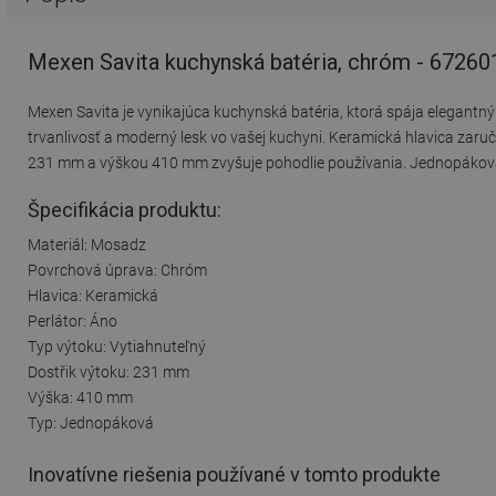
Mexen Savita kuchynská batéria, chróm - 67260
Mexen Savita je vynikajúca kuchynská batéria, ktorá spája elegant
trvanlivosť a moderný lesk vo vašej kuchyni. Keramická hlavica zar
231 mm a výškou 410 mm zvyšuje pohodlie používania. Jednopáková k
Špecifikácia produktu:
Materiál: Mosadz
Povrchová úprava: Chróm
Hlavica: Keramická
Perlátor: Áno
Typ výtoku: Vytiahnuteľný
Dostřik výtoku: 231 mm
Výška: 410 mm
Typ: Jednopáková
Inovatívne riešenia používané v tomto produkte