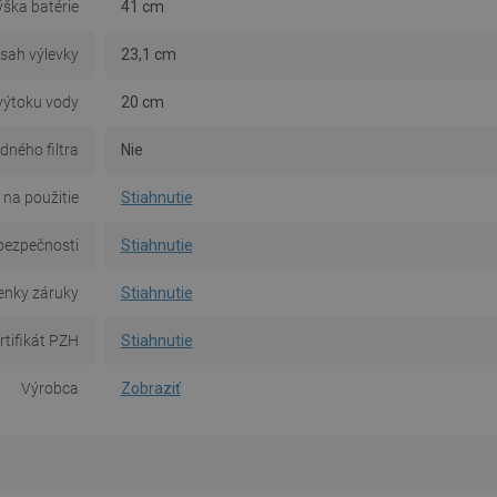
ška batérie
41 cm
sah výlevky
23,1 cm
výtoku vody
20 cm
dného filtra
Nie
na použitie
Stiahnutie
bezpečnosti
Stiahnutie
nky záruky
Stiahnutie
rtifikát PZH
Stiahnutie
Výrobca
Zobraziť