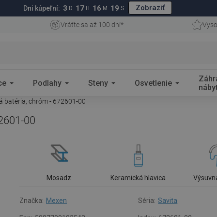
Zobraziť
3
17
16
18
Dni kúpeľní:
D
H
M
S
Vráťte sa až 100 dní*
Vyso
Záhr
ce
Podlahy
Steny
Osvetlenie
náby
 batéria, chróm - 672601-00
72601-00
Mosadz
Keramická hlavica
Výsuvn
Značka:
Mexen
Séria:
Savita