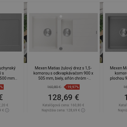
uchynský
Mexen Matias žulový drez s 1,5-
Mexen Mat
ý s
komorou s odkvapkávačom 900 x
komor
 500 mm,
505 mm, biely, sifón chróm -
plochou 9
ón -
6502901505-20
chró
8%
160,80 €
-19,97%
16
1
€
128,69 €
,20 €
Katalógová cena:
160,80 €
Kata
9 €
Najnižšia cena: 128,69 €
Najni
lade
Dostupnosť:
Na sklade
Dos