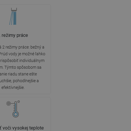
2 režimy práce
á 2 režimy práce: bežný a
Prúd vody je možné ľahko
prispôsobiť individuálnym
m. Týmto spôsobom sa
nie riadu stane ešte
uchšie, pohodlnejšie a
efektívnejšie.
 voči vysokej teplote