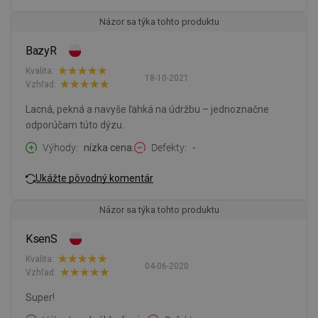
Názor sa týka tohto produktu
BazyR
Kvalita:
18-10-2021
Vzhľad:
Lacná, pekná a navyše ľahká na údržbu – jednoznačne
odporúčam túto dýzu.
Výhody
nízka cena.
Defekty
-
Ukážte pôvodný komentár
Názor sa týka tohto produktu
KsenS
Kvalita:
04-06-2020
Vzhľad:
Super!