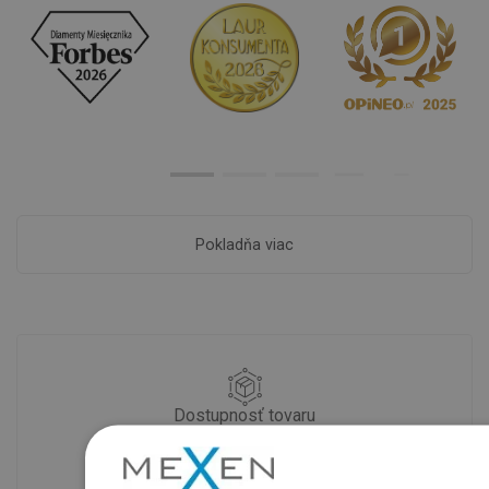
Pokladňa viac
Dostupnosť tovaru
Naše výrobky na vás čakajú v
modernom sklade.Vždy pripravený na