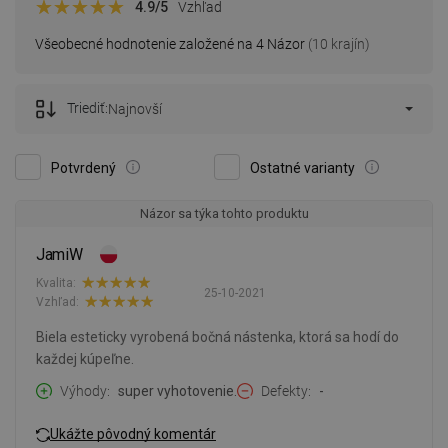
4.9
/5
Vzhľad
Všeobecné hodnotenie založené na 4 Názor
(10 krajín)
Triediť:
Najnovší
Potvrdený
Ostatné varianty
Názor sa týka tohto produktu
JamiW
Kvalita:
25-10-2021
Vzhľad:
Biela esteticky vyrobená bočná nástenka, ktorá sa hodí do
každej kúpeľne.
Výhody
super vyhotovenie.
Defekty
-
Ukážte pôvodný komentár