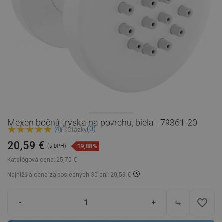
Mexen bočná tryska na povrchu, biela - 79361-20
(0)
(4)
Otázky
20,59 €
19,88%
(s DPH)
Katalógová cena:
25,70 €
Najnižšia cena za posledných 30 dní: 20,59 €
favorite_border
-
+