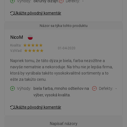
Výhody
okrúhly dizajn.
Defekty
-
Ukážte pôvodný komentár
Názor sa týka tohto produktu
NicoM
Kvalita:
01-04-2020
Vzhľad:
Napriek tomu, že táto dýza je biela, farba nezožltne a
navyše nematnie a nekoroduje. Na trhu nie je lepšia firma,
ktorá by vyrábala takéto vysokokvalitné sortimenty a to
ešte za takúto cenu.
Výhody
biela farba, mnoho odtieňov na
Defekty
-
výber, vysoká kvalita.
Ukážte pôvodný komentár
Napísať názory