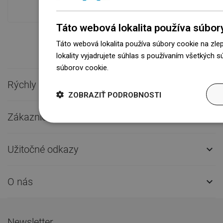
prepravu!
Táto webová lokalita používa súbor
Táto webová lokalita používa súbory cookie na zle
lokality vyjadrujete súhlas s používaním všetkých 
súborov cookie.
Dowiedz się więcej
Rýchly kontakt

ZOBRAZIŤ PODROBNOSTI
Zákaznícky servis

Užitočné odkazy

O nás

Newsletter