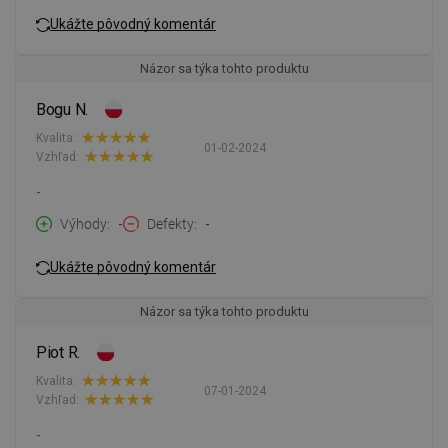
Ukážte pôvodný komentár
Názor sa týka tohto produktu
Bogu N.
Kvalita:
01-02-2024
Vzhľad:
-
Výhody
-
Defekty
-
Ukážte pôvodný komentár
Názor sa týka tohto produktu
Piot R.
Kvalita:
07-01-2024
Vzhľad:
-