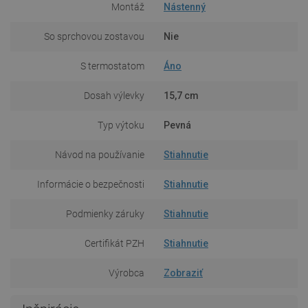
Montáž
Nástenný
So sprchovou zostavou
Nie
S termostatom
Áno
Dosah výlevky
15,7 cm
Typ výtoku
Pevná
Návod na používanie
Stiahnutie
Informácie o bezpečnosti
Stiahnutie
Podmienky záruky
Stiahnutie
Certifikát PZH
Stiahnutie
Výrobca
Zobraziť