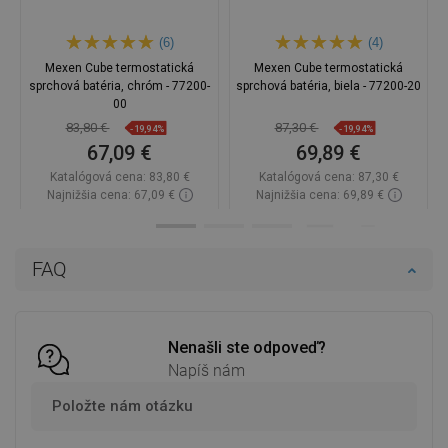
(6)
(4)
Mexen Cube termostatická
Mexen Cube termostatická
sprchová batéria, chróm - 77200-
sprchová batéria, biela - 77200-20
00
83,80 €
87,30 €
-19,94%
-19,94%
67,09 €
69,89 €
Katalógová cena:
83,80 €
Katalógová cena:
87,30 €
Najnižšia cena: 67,09 €
Najnižšia cena: 69,89 €
Dostupnosť:
Na sklade
Dostupnosť:
Na sklade
Do košíka
Do košíka
FAQ
Porovnaj
favorite_border
Obľúbené
Porovnaj
favorite_border
Obľúbené
Nenašli ste odpoveď?
Napíš nám
Položte nám otázku