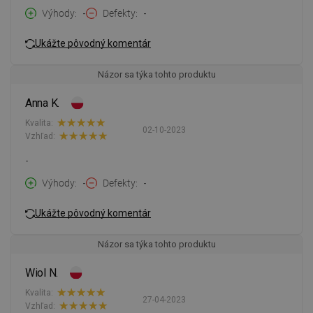
Výhody
-
Defekty
-
Ukážte pôvodný komentár
Názor sa týka tohto produktu
Anna K.
Kvalita:
02-10-2023
Vzhľad:
-
Výhody
-
Defekty
-
Ukážte pôvodný komentár
Názor sa týka tohto produktu
Wiol N.
Kvalita:
27-04-2023
Vzhľad: