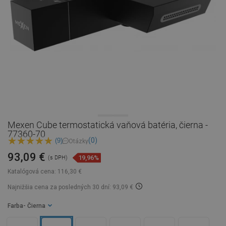
Mexen Cube termostatická vaňová batéria, čierna -
77360-70
(0)
(9)
Otázky
93,09 €
19,96%
(s DPH)
Katalógová cena:
116,30 €
Najnižšia cena za posledných 30 dní: 93,09 €
Farba
- Čierna