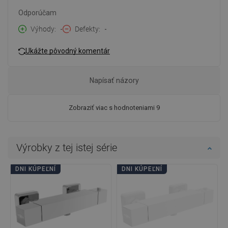
Odporúčam
Výhody
-
Defekty
-
Ukážte pôvodný komentár
Napísať názory
Zobraziť viac s hodnoteniami 9
Výrobky z tej istej série
DNI KÚPEĽNÍ
DNI KÚPEĽNÍ