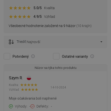
5.0
/5
Kvalita
4.9
/5
Vzhľad
Všeobecné hodnotenie založené na 9 Názor
(10 krajín)
Triediť:
Najnovší
Potvrdený
Ostatné varianty
Názor sa týka tohto produktu
Szym R.
Kvalita:
14-10-2024
Vzhľad:
Moje očakávania boli naplnené
Výhody
-
Defekty
-