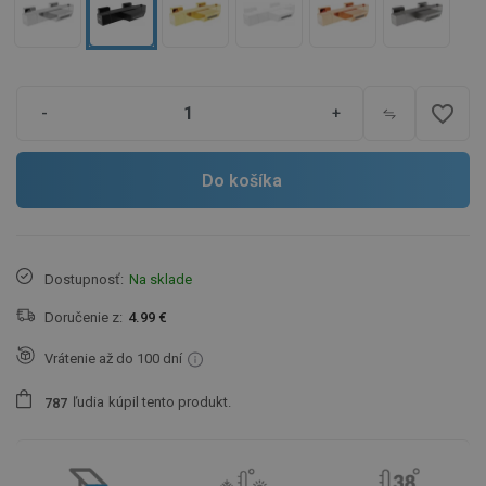
favorite_border
-
+
Do košíka
Dostupnosť:
Na sklade
Doručenie z:
4.99 €
Vrátenie až do 100 dní
ľudia
kúpil tento produkt.
7
8
7