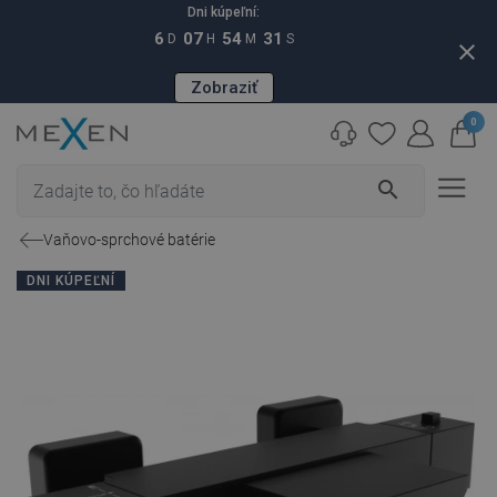
Dni kúpeľní:
6
07
54
30
D
H
M
S
close
Zobraziť
0
search
Vaňovo-sprchové batérie
DNI KÚPEĽNÍ