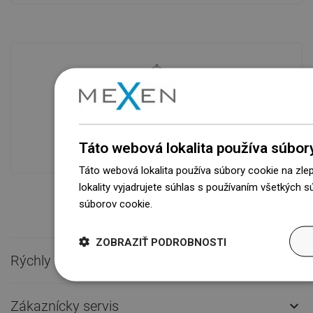
Dostupnosť tovaru
Naše výrobky na vás čakajú v
modernom sklade.Vždy pripravený na
prepravu!
Táto webová lokalita používa súbor
Táto webová lokalita používa súbory cookie na zle
lokality vyjadrujete súhlas s používaním všetkých 
súborov cookie.
Dowiedz się więcej
ZOBRAZIŤ PODROBNOSTI
Rýchly kontakt

Zákaznícky servis
