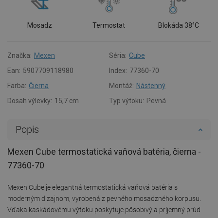
Mosadz
Termostat
Blokáda 38°C
Značka:
Mexen
Séria:
Cube
Ean:
5907709118980
Index:
77360-70
Farba:
Čierna
Montáž:
Nástenný
Dosah výlevky:
15,7 cm
Typ výtoku:
Pevná
Popis
Mexen Cube termostatická vaňová batéria, čierna -
77360-70
Mexen Cube je elegantná termostatická vaňová batéria s
moderným dizajnom, vyrobená z pevného mosadzného korpusu.
Vďaka kaskádovému výtoku poskytuje pôsobivý a príjemný prúd