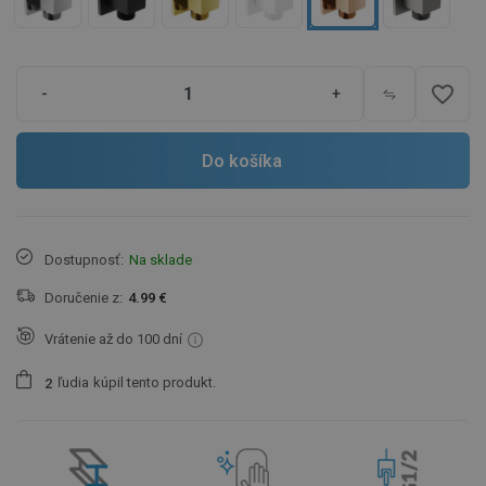
favorite_border
-
+
Do košíka
Dostupnosť:
Na sklade
Doručenie z:
4.99 €
Vrátenie až do 100 dní
ľudia
kúpil tento produkt.
2