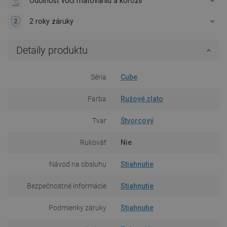
Odolnosť voči matovaniu a korózii
2 roky záruky
Detaily produktu
Séria
Cube
Farba
Ružové zlato
Tvar
Štvorcový
Rukoväť
Nie
Návod na obsluhu
Stiahnutie
Bezpečnostné informácie
Stiahnutie
Podmienky záruky
Stiahnutie