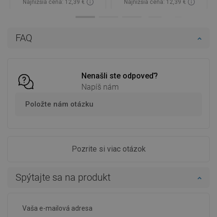
Najnižšia cena: 12,39 €
Najnižšia cena: 12,39 €
Dostupnosť:
Na sklade
Dostupnosť:
Na sklade
Do košíka
Do košíka
FAQ
Porovnaj
favorite_border
Obľúbené
Porovnaj
favorite_border
Obľúbené
Nenašli ste odpoveď?
Napíš nám
Položte nám otázku
Pozrite si viac otázok
Spýtajte sa na produkt