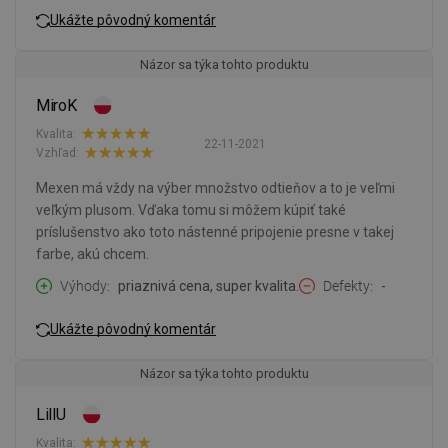
Ukážte pôvodný komentár
Názor sa týka tohto produktu
MiroK
Kvalita:
22-11-2021
Vzhľad:
Mexen má vždy na výber množstvo odtieňov a to je veľmi
veľkým plusom. Vďaka tomu si môžem kúpiť také
príslušenstvo ako toto nástenné pripojenie presne v takej
farbe, akú chcem.
Výhody
priaznivá cena, super kvalita.
Defekty
-
Ukážte pôvodný komentár
Názor sa týka tohto produktu
LillU
Kvalita: