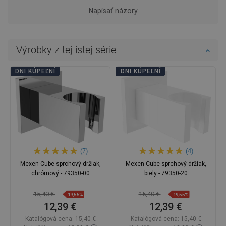
Napísať názory
Výrobky z tej istej série
DNI KÚPEĽNÍ
DNI KÚPEĽNÍ
(7)
(4)
Mexen Cube sprchový držiak,
Mexen Cube sprchový držiak,
chrómový - 79350-00
biely - 79350-20
15,40 €
15,40 €
-19,55%
-19,55%
12,39 €
12,39 €
Katalógová cena:
15,40 €
Katalógová cena:
15,40 €