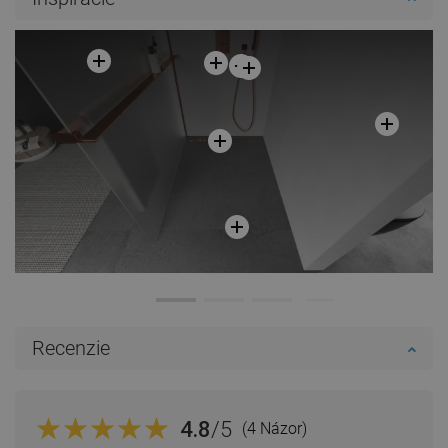
Do košíka
Porovnaj
favorite_border
Obľúbené
Recenzie
4.8
/5
(4 Názor)