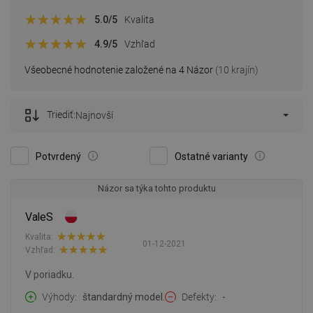
5.0
/5
Kvalita
4.9
/5
Vzhľad
Všeobecné hodnotenie založené na 4 Názor
(10 krajín)
Triediť:
Najnovší
Potvrdený
Ostatné varianty
Názor sa týka tohto produktu
ValeS
Kvalita:
01-12-2021
Vzhľad:
V poriadku.
Výhody
štandardný model.
Defekty
-