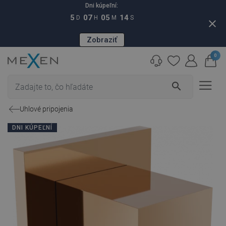
Dni kúpeľní:
5
07
05
13
D
H
M
S
close
Zobraziť
0
search
Uhlové pripojenia
DNI KÚPEĽNÍ