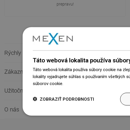
prepravu!
Rýchly kontakt

Táto webová lokalita používa súbor
Táto webová lokalita používa súbory cookie na zle
Zákaznícky servis

lokality vyjadrujete súhlas s používaním všetkých 
súborov cookie.
Dowiedz się więcej
Užitočné odkazy

ZOBRAZIŤ PODROBNOSTI
O nás
