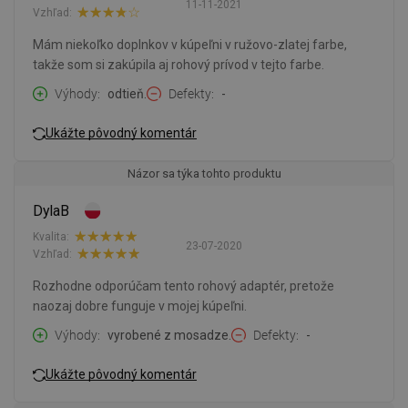
11-11-2021
Vzhľad:
Mám niekoľko doplnkov v kúpeľni v ružovo-zlatej farbe,
takže som si zakúpila aj rohový prívod v tejto farbe.
Výhody
odtieň.
Defekty
-
Ukážte pôvodný komentár
Názor sa týka tohto produktu
DylaB
Kvalita:
23-07-2020
Vzhľad:
Rozhodne odporúčam tento rohový adaptér, pretože
naozaj dobre funguje v mojej kúpeľni.
Výhody
vyrobené z mosadze.
Defekty
-
Ukážte pôvodný komentár