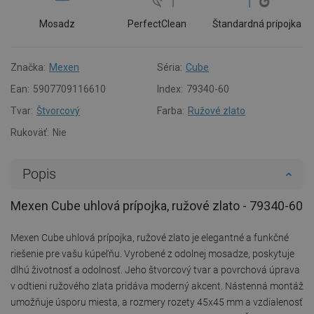
Mosadz
PerfectClean
Štandardná prípojka
Značka:
Mexen
Séria:
Cube
Ean:
5907709116610
Index:
79340-60
Tvar:
Štvorcový
Farba:
Ružové zlato
Rukoväť:
Nie
Popis
Mexen Cube uhlová prípojka, ružové zlato - 79340-60
Mexen Cube uhlová prípojka, ružové zlato je elegantné a funkčné
riešenie pre vašu kúpeľňu. Vyrobené z odolnej mosadze, poskytuje
dlhú životnosť a odolnosť. Jeho štvorcový tvar a povrchová úprava
v odtieni ružového zlata pridáva moderný akcent. Nástenná montáž
umožňuje úsporu miesta, a rozmery rozety 45x45 mm a vzdialenosť