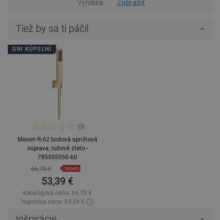
Výrobca
Zobraziť
Tiež by sa ti páčil
DNI KÚPEĽNÍ
(0)
Mexen R-02 bodová sprchová
súprava, ružové zlato -
785005050-60
66,70 €
-19,96%
53,39 €
Katalógová cena:
66,70 €
Najnižšia cena: 53,39 €
Dostupnosť:
Na sklade
Inšpirácie