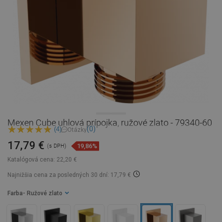
Mexen Cube uhlová prípojka, ružové zlato - 79340-60
(0)
(4)
Otázky
17,79 €
19,86%
(s DPH)
Katalógová cena:
22,20 €
Najnižšia cena za posledných 30 dní: 17,79 €
Farba
- Ružové zlato