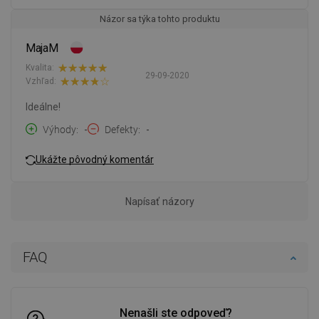
Názor sa týka tohto produktu
MajaM
Kvalita:
29-09-2020
Vzhľad:
Ideálne!
Výhody
-
Defekty
-
Ukážte pôvodný komentár
Napísať názory
FAQ
Nenašli ste odpoveď?