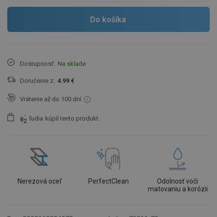
Do košíka
Dostupnosť:
Na sklade
Doručenie z:
4.99 €
Vrátenie až do 100 dní
ľudia
kúpil tento produkt.
8
2
Nerezová oceľ
PerfectClean
Odolnosť voči
matovaniu a korózii