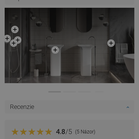
Porovnaj
favorite_border
Obľúbené
Porovnaj
favorite_border
Obľúbené
Recenzie
4.8
/5
(5 Názor)