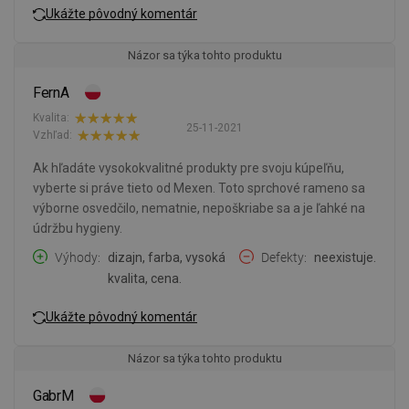
Ukážte pôvodný komentár
Názor sa týka tohto produktu
FernA
Kvalita:
25-11-2021
Vzhľad:
Ak hľadáte vysokokvalitné produkty pre svoju kúpeľňu,
vyberte si práve tieto od Mexen. Toto sprchové rameno sa
výborne osvedčilo, nematnie, nepoškriabe sa a je ľahké na
údržbu hygieny.
Výhody
dizajn, farba, vysoká
Defekty
neexistuje.
kvalita, cena.
Ukážte pôvodný komentár
Názor sa týka tohto produktu
GabrM