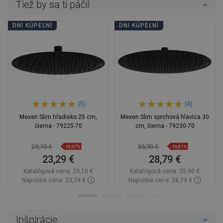
Tiež by sa ti páčil
DNI KÚPEĽNÍ
DNI KÚPEĽNÍ
(5)
(4)
Mexen Slim hľadisko 25 cm,
Mexen Slim sprchová hlavica 30
čierna - 79225-70
cm, čierna - 79230-70
29,10 €
35,90 €
-19,97%
-19,81%
23,29 €
28,79 €
Katalógová cena:
29,10 €
Katalógová cena:
35,90 €
Najnižšia cena: 23,29 €
Najnižšia cena: 28,79 €
Dostupnosť:
Na sklade
Dostupnosť:
Na sklade
Do košíka
Do košíka
Inšpirácie