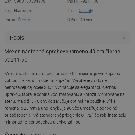
Ean:
5903163384978
Index:
79211-70
Typ:
Nástenné
Tvar:
Okrúhly
Farba:
Čierna
Dĺžka:
40 cm
Popis
Mexen nástenné sprchové rameno 40 cm čierne -
79211-70
Mexen nástenné sprchové rameno 40 cm čierne je vynikajúcou
voľbou pre každú modernú kúpeľňu. Vyrobené z odolnej
nehrdzavejúcej ocele S304, vyznačuje sa elegantnou čiernou
úpravou, ktorá je odolná voči matovaniu a korózii. Montované na
stenu, má dĺžku 40 cm, čo zaručuje optimálne použitie. Šírka
ramena je 20 mm a uhol ohybu je 90°, čo umožňuje pohodlné
prispôsobenie. Má štandardné pripojenie G 1/2", čo robí inštaláciu
mimoriadne jednoduchou a univerzálnou.
Špecifikácia produktu: