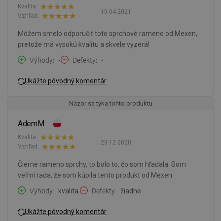
Kvalita:
19-04-2021
Vzhľad:
Môžem smelo odporučiť toto sprchové rameno od Mexen,
pretože má vysokú kvalitu a skvele vyzerá!
Výhody
-
Defekty
-
Ukážte pôvodný komentár
Názor sa týka tohto produktu
AdemM
Kvalita:
23-12-2020
Vzhľad:
Čierne rameno sprchy, to bolo to, čo som hľadala. Som
veľmi rada, že som kúpila tento produkt od Mexen.
Výhody
kvalita.
Defekty
žiadne.
Ukážte pôvodný komentár