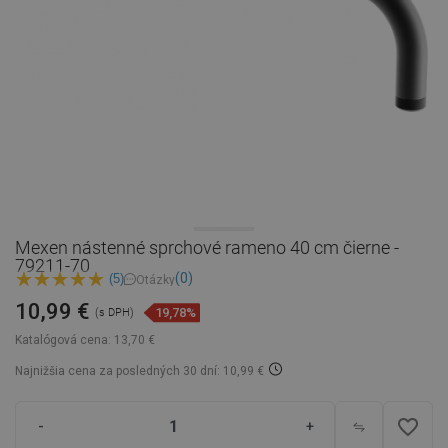
Mexen nástenné sprchové rameno 40 cm čierne -
79211-70
(0)
(5)
Otázky
10,99 €
19,78%
(s DPH)
Katalógová cena:
13,70 €
Najnižšia cena za posledných 30 dní: 10,99 €
favorite_border
-
+