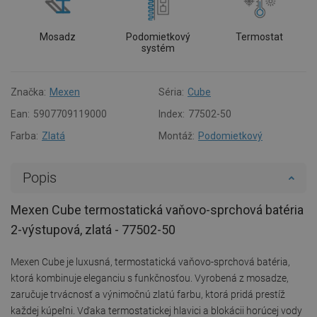
Mosadz
Podomietkový
Termostat
systém
Značka:
Mexen
Séria:
Cube
Ean:
5907709119000
Index:
77502-50
Farba:
Zlatá
Montáž:
Podomietkový
Popis
Mexen Cube termostatická vaňovo-sprchová batéria
2-výstupová, zlatá - 77502-50
Mexen Cube je luxusná, termostatická vaňovo-sprchová batéria,
ktorá kombinuje eleganciu s funkčnosťou. Vyrobená z mosadze,
zaručuje trvácnosť a výnimočnú zlatú farbu, ktorá pridá prestíž
každej kúpeľni. Vďaka termostatickej hlavici a blokácii horúcej vody