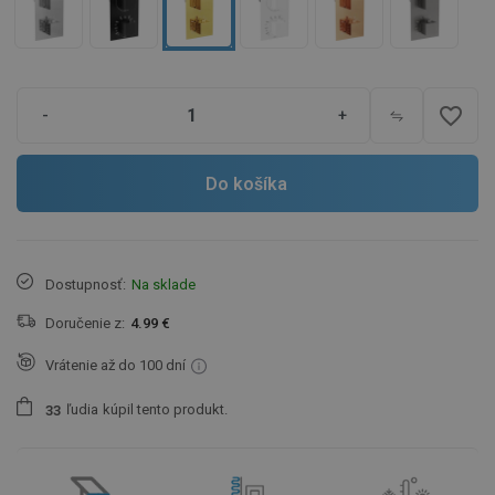
favorite_border
-
+
Do košíka
Dostupnosť:
Na sklade
Doručenie z:
4.99 €
Vrátenie až do 100 dní
ľudia
kúpil tento produkt.
3
3