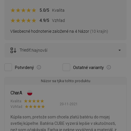
5.0
/5
Kvalita
4.9
/5
Vzhľad
Všeobecné hodnotenie založené na 4 Názor
(10 krajín)
Triediť:
Najnovší
Potvrdený
Ostatné varianty
Názor sa týka tohto produktu
CharA
Kvalita:
20-11-2021
Vzhľad:
Kúpila som, pretože som chcela zlatú batériu do mojej
svetlej kúpeľne. Batéria CUBE vyzerá lepšie v skutočnosti,
než som očakávala. Farba je pekne vyvážená a materiál, z