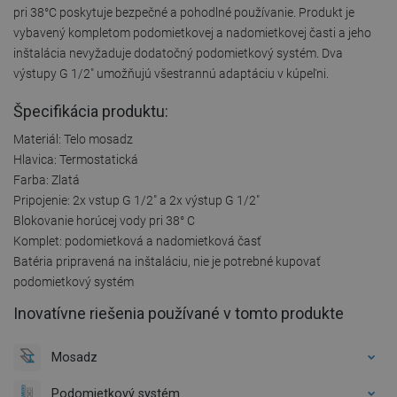
pri 38°C poskytuje bezpečné a pohodlné používanie. Produkt je
vybavený kompletom podomietkovej a nadomietkovej časti a jeho
inštalácia nevyžaduje dodatočný podomietkový systém. Dva
výstupy G 1/2" umožňujú všestrannú adaptáciu v kúpeľni.
Špecifikácia produktu:
Materiál: Telo mosadz
Hlavica: Termostatická
Farba: Zlatá
Pripojenie: 2x vstup G 1/2" a 2x výstup G 1/2"
Blokovanie horúcej vody pri 38° C
Komplet: podomietková a nadomietková časť
Batéria pripravená na inštaláciu, nie je potrebné kupovať
podomietkový systém
Inovatívne riešenia používané v tomto produkte
Mosadz
Podomietkový systém