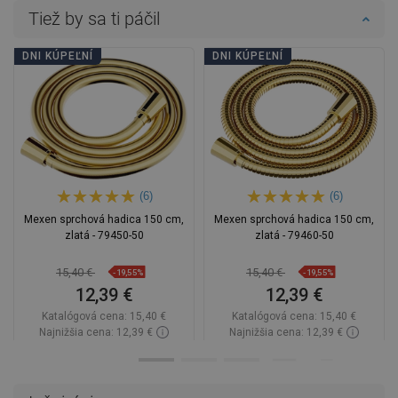
Tiež by sa ti páčil
DNI KÚPEĽNÍ
DNI KÚPEĽNÍ
(6)
(6)
Mexen sprchová hadica 150 cm,
Mexen sprchová hadica 150 cm,
zlatá - 79450-50
zlatá - 79460-50
15,40 €
15,40 €
-19,55%
-19,55%
12,39 €
12,39 €
Katalógová cena:
15,40 €
Katalógová cena:
15,40 €
Najnižšia cena: 12,39 €
Najnižšia cena: 12,39 €
Dostupnosť:
Na sklade
Dostupnosť:
Na sklade
Do košíka
Do košíka