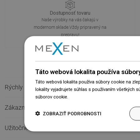
Dostupnosť tovaru
Naše výrobky na vás čakajú v
modernom sklade.Vždy pripravený na
prepravu!
Táto webová lokalita používa súbor
Táto webová lokalita používa súbory cookie na zle
Rýchly kontakt

lokality vyjadrujete súhlas s používaním všetkých 
súborov cookie.
Dowiedz się więcej
Zákaznícky servis

ZOBRAZIŤ PODROBNOSTI
Užitočné odkazy
