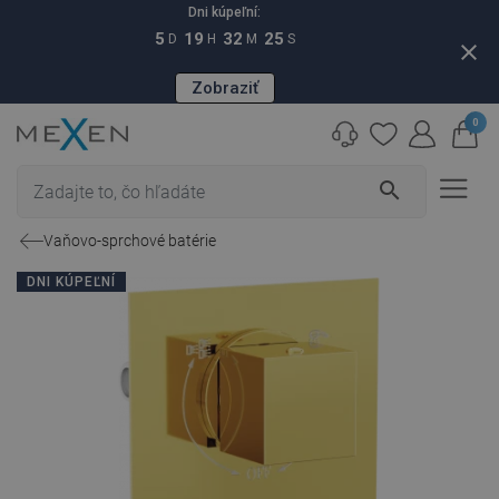
Dni kúpeľní:
5
19
32
24
D
H
M
S
close
Zobraziť
0
search
Vaňovo-sprchové batérie
DNI KÚPEĽNÍ