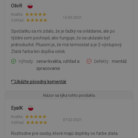
OlivR
Kvalita:
10-05-2021
Vzhľad:
Spočiatku sa mi zdalo, že je ťažký na ovládanie, ale po
týždni som pochopil, ako funguje, čo sa ukázalo byť
jednoduché. Plusom je, že má termostat a je 2-výstupový.
Zlatá farba len dopĺňa celok.
Výhody
cena=kvalita, vzhľad a
Defekty
montáž
spracovanie
Ukážte pôvodný komentár
Názor sa týka tohto produktu
EyalK
Kvalita:
07-02-2021
Vzhľad:
Rozhodne pre osoby, ktoré majú doplnky vo farbe zlata.