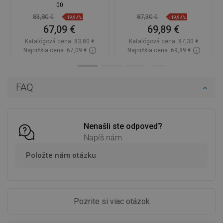
00
83,80 €
87,30 €
-19,94%
-19,94%
67,09 €
69,89 €
Katalógová cena:
83,80 €
Katalógová cena:
87,30 €
Najnižšia cena: 67,09 €
Najnižšia cena: 69,89 €
Dostupnosť:
Na sklade
Dostupnosť:
Na sklade
Do košíka
Do košíka
FAQ
Porovnaj
favorite_border
Obľúbené
Porovnaj
favorite_border
Obľúbené
Nenašli ste odpoveď?
Napíš nám
Položte nám otázku
Pozrite si viac otázok