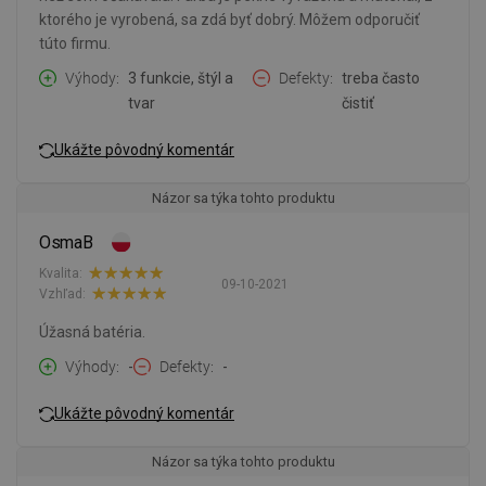
ktorého je vyrobená, sa zdá byť dobrý. Môžem odporučiť
túto firmu.
Výhody
3 funkcie, štýl a
Defekty
treba často
tvar
čistiť
Ukážte pôvodný komentár
Názor sa týka tohto produktu
OsmaB
Kvalita:
09-10-2021
Vzhľad:
Úžasná batéria.
Výhody
-
Defekty
-
Ukážte pôvodný komentár
Názor sa týka tohto produktu