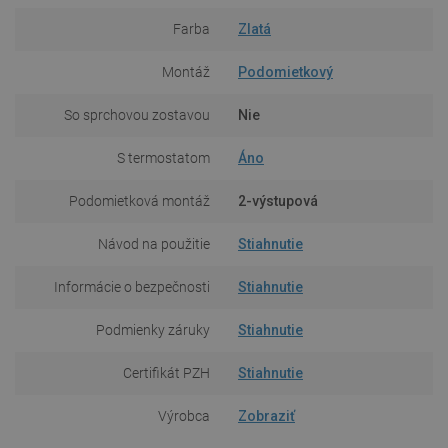
Farba
Zlatá
Montáž
Podomietkový
So sprchovou zostavou
Nie
S termostatom
Áno
Podomietková montáž
2-výstupová
Návod na použitie
Stiahnutie
Informácie o bezpečnosti
Stiahnutie
Podmienky záruky
Stiahnutie
Certifikát PZH
Stiahnutie
Výrobca
Zobraziť