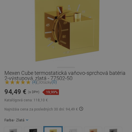
Mexen Cube termostatická vaňovo-sprchová batéria
2-výstupová, zlatá - 77502-50
(0)
(4)
Otázky
94,49 €
19,99%
(s DPH)
Katalógová cena:
118,10 €
Najnižšia cena za posledných 30 dní: 94,49 €
Farba
- Zlatá