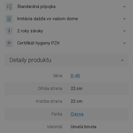
Štandardná prípojka
Imitácia dažďa vo vašom dome
2 roky záruky
Certifikát hygieny PZH
Detaily produktu
Séria
D-40
Dlhšia strana
22 cm
Kratšia strana
22 cm
Farba
Čierna
Materiál
Umelá hmota