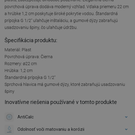
povrchová úprava dodáva moderný vzhľad. Vďaka priemeru 22 cm
a hrúbke 1,2 cm poskytuje široké pokrytie vodou. Štandardná
prípojka G 1/2" uľahčuje inštaláciu, a gumové dýzy zabraňujú
usadzovaniu špiny, čo uľahčuje údržbu.
Špecifikácia produktu:
Materiál: Plast
Povrchová úprava: Čierna
Rozmery: ø22 cm
Hrúbka: 1,2 cm
Štandardná prípojka G 1/2"
Sprchová hlavica má gumové dýzy, ktoré zabraňujú usadzovaniu
špiny
Inovatívne riešenia používané v tomto produkte
AntiCalc
Odolnosť voči matovaniu a korózii