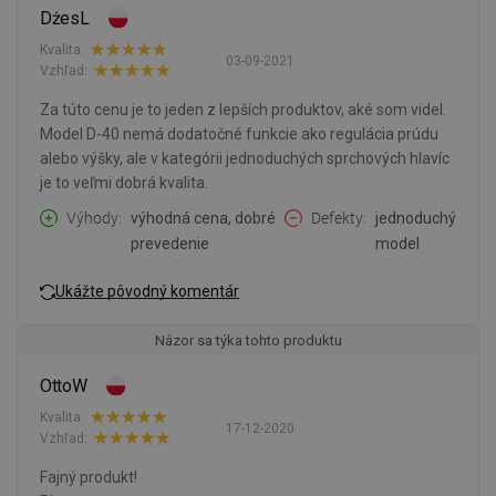
DżesL
Kvalita:
03-09-2021
Vzhľad:
Za túto cenu je to jeden z lepších produktov, aké som videl.
Model D-40 nemá dodatočné funkcie ako regulácia prúdu
alebo výšky, ale v kategórii jednoduchých sprchových hlavíc
je to veľmi dobrá kvalita.
Výhody
výhodná cena, dobré
Defekty
jednoduchý
prevedenie
model
Ukážte pôvodný komentár
Názor sa týka tohto produktu
OttoW
Kvalita:
17-12-2020
Vzhľad:
Fajný produkt!