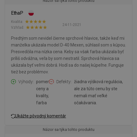
Názor sa týka tohto produktu
EthaP
Kvalita:
24-11-2021
Vzhľad:
Predtým som nevidel čierne sprchové hlavice, takže keď mi
manželka ukázala model D-40 Mexen, súhlasil som s kúpou.
Presvedčila ma nízka cena. Keby sa však farba ukázala byť
príliš odvážna, veľa by som nestratil. Sprchová hlavica sa
ukázala byť veľmi dobrá. Hodí sa do našej kúpeľne. Funguje
tiež bez problémov.
Výhody
pomer
Defekty
žiadna výšková regulácia,
ceny a
ale za túto cenu by ste
kvality,
nemali mať veľké
farba
očakávania.
Ukážte pôvodný komentár
Názor sa týka tohto produktu