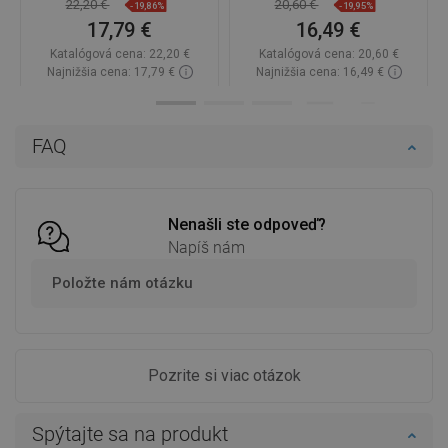
22,20 €
20,60 €
-19,86%
-19,95%
17,79 €
16,49 €
Katalógová cena:
22,20 €
Katalógová cena:
20,60 €
Najnižšia cena: 17,79 €
Najnižšia cena: 16,49 €
Dostupnosť:
Na sklade
Dostupnosť:
Na sklade
Do košíka
Do košíka
FAQ
Porovnaj
favorite_border
Obľúbené
Porovnaj
favorite_border
Obľúbené
Nenašli ste odpoveď?
Napíš nám
Položte nám otázku
Pozrite si viac otázok
Spýtajte sa na produkt