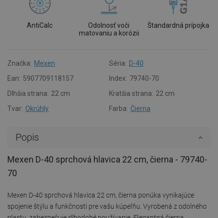
AntiCalc
Odolnosť voči
Štandardná prípojka
matovaniu a korózii
Značka:
Mexen
Séria:
D-40
Ean:
5907709118157
Index:
79740-70
Dlhšia strana:
22 cm
Kratšia strana:
22 cm
Tvar:
Okrúhly
Farba:
Čierna
Popis
Mexen D-40 sprchová hlavica 22 cm, čierna - 79740-
70
Mexen D-40 sprchová hlavica 22 cm, čierna ponúka vynikajúce
spojenie štýlu a funkčnosti pre vašu kúpeľňu. Vyrobená z odolného
plastu, zabezpečuje dlhodobé používanie. Elegantná čierna