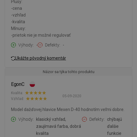
Plusy:
-cena
-vzhľad
-kvalita
Mínusy:
-prietok nie je možné regulovať
Výhody
-
Defekty
-
Ukážte pôvodný komentár
Názor sa týka tohto produktu
EgonC
Kvalita:
05-09-2020
Vzhľad:
Model dažďovej hlavice Mexen D-40 hodnotím veľmi dobre.
Výhody
klasický vzhľad,
Defekty
chýbajú
zaujímavá farba, dobrá
ďalšie
kvalita
funkcie