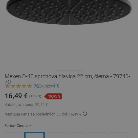
Mexen D-40 sprchová hlavica 22 cm, čierna - 79740-
70
(0)
(5)
Otázky
16,49 €
19,95%
(s DPH)
Katalógová cena:
20,60 €
Najnižšia cena za posledných 30 dní: 16,49 €
Farba
- Čierna