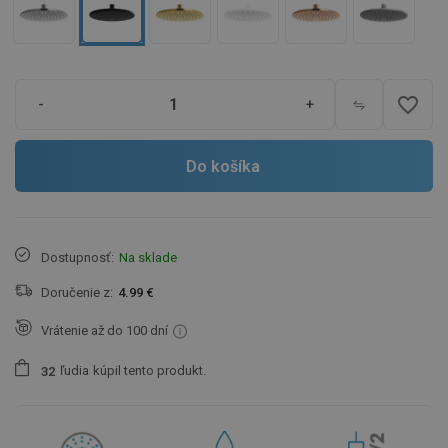
favorite_border
-
+
Do košíka
Dostupnosť:
Na sklade
Doručenie z:
4.99 €
Vrátenie až do 100 dní
ľudia
kúpil tento produkt.
3
2