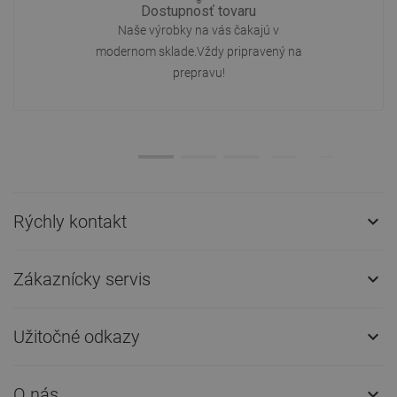
Dostupnosť tovaru
Naše výrobky na vás čakajú v
modernom sklade.Vždy pripravený na
prepravu!
Rýchly kontakt

Zákaznícky servis

Užitočné odkazy

O nás
