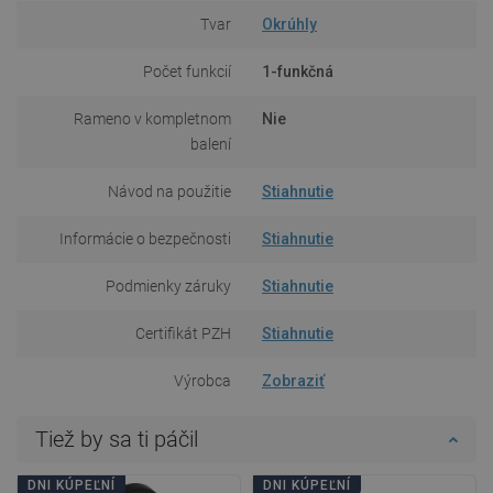
Tvar
Okrúhly
Počet funkcií
1-funkčná
Rameno v kompletnom
Nie
balení
Návod na použitie
Stiahnutie
Informácie o bezpečnosti
Stiahnutie
Podmienky záruky
Stiahnutie
Certifikát PZH
Stiahnutie
Výrobca
Zobraziť
Tiež by sa ti páčil
DNI KÚPEĽNÍ
DNI KÚPEĽNÍ