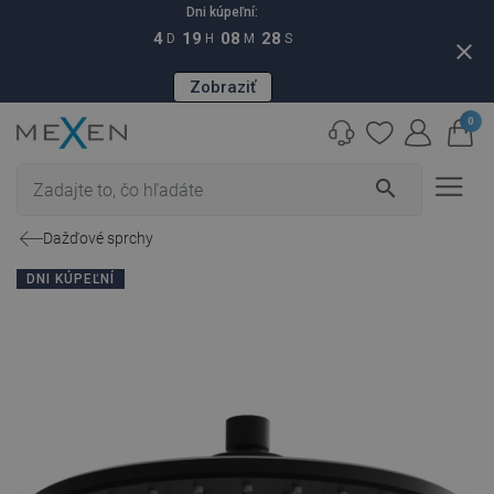
Dni kúpeľní:
4
19
08
27
D
H
M
S
close
Zobraziť
0
search
Dažďové sprchy
DNI KÚPEĽNÍ