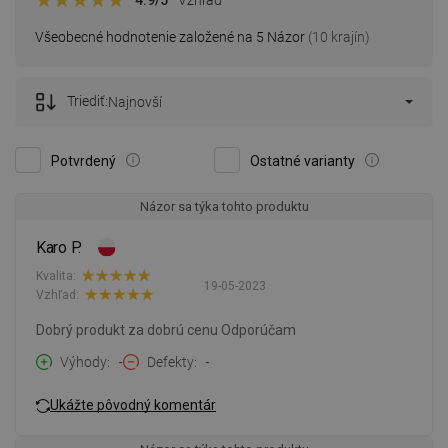
Všeobecné hodnotenie založené na 5 Názor
(10 krajín)
Triediť:
Najnovší
Potvrdený
Ostatné varianty
Názor sa týka tohto produktu
Karo P.
Kvalita:
19-05-2023
Vzhľad:
Dobrý produkt za dobrú cenu Odporúčam
Výhody
-
Defekty
-
Ukážte pôvodný komentár