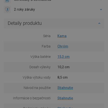
2 roky záruky
Detaily produktu
Séria
Kama
Farba
Chróm
Výška batérie
15,3 cm
Dosah výlevky
10,2 cm
Výška výtoku vody
8,5 cm
Návod na použitie
Stiahnutie
Informácie o bezpečnosti
Stiahnutie