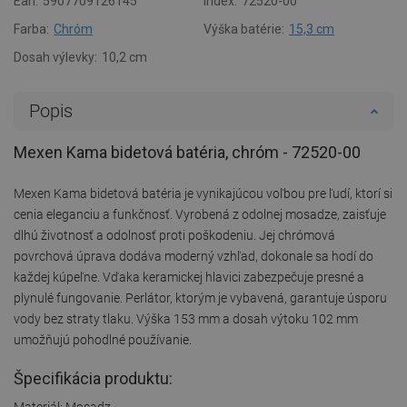
Ean:
5907709126145
Index:
72520-00
Farba:
Chróm
Výška batérie:
15,3 cm
Dosah výlevky:
10,2 cm
Popis
Mexen Kama bidetová batéria, chróm - 72520-00
Mexen Kama bidetová batéria je vynikajúcou voľbou pre ľudí, ktorí si
cenia eleganciu a funkčnosť. Vyrobená z odolnej mosadze, zaisťuje
dlhú životnosť a odolnosť proti poškodeniu. Jej chrómová
povrchová úprava dodáva moderný vzhľad, dokonale sa hodí do
každej kúpeľne. Vďaka keramickej hlavici zabezpečuje presné a
plynulé fungovanie. Perlátor, ktorým je vybavená, garantuje úsporu
vody bez straty tlaku. Výška 153 mm a dosah výtoku 102 mm
umožňujú pohodlné používanie.
Špecifikácia produktu:
Materiál: Mosadz