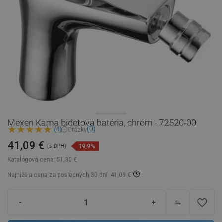
Mexen Kama bidetová batéria, chróm - 72520-00
(0)
(4)
Otázky
41,09 €
19,9%
(s DPH)
Katalógová cena:
51,30 €
Najnižšia cena za posledných 30 dní: 41,09 €
favorite_border
-
+