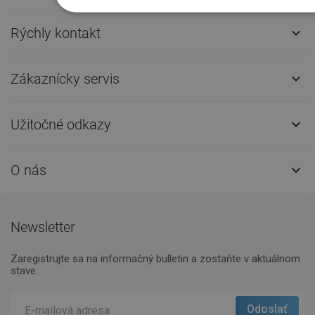
Rýchly kontakt

Zákaznícky servis

Užitočné odkazy

O nás

Newsletter
Zaregistrujte sa na informačný bulletin a zostaňte v aktuálnom
stave.