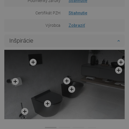
Podmienky záruky
Stiahnutie
Certifikát PZH
Stiahnutie
Výrobca
Zobraziť
Inšpirácie