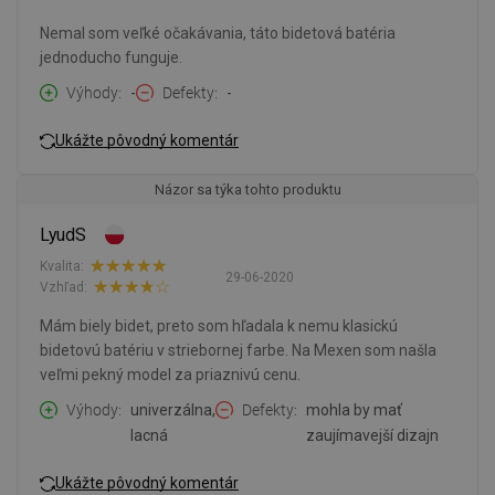
Nemal som veľké očakávania, táto bidetová batéria
jednoducho funguje.
Výhody
-
Defekty
-
Ukážte pôvodný komentár
Názor sa týka tohto produktu
LyudS
Kvalita:
29-06-2020
Vzhľad:
Mám biely bidet, preto som hľadala k nemu klasickú
bidetovú batériu v striebornej farbe. Na Mexen som našla
veľmi pekný model za priaznivú cenu.
Výhody
univerzálna,
Defekty
mohla by mať
lacná
zaujímavejší dizajn
Ukážte pôvodný komentár