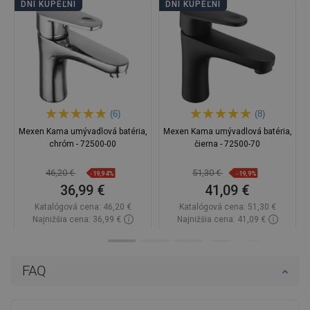
DNI KÚPEĽNÍ
DNI KÚPEĽNÍ
(6)
(8)
Mexen Kama umývadlová batéria,
Mexen Kama umývadlová batéria,
chróm - 72500-00
čierna - 72500-70
46,20 €
51,30 €
-19,94%
-19,9%
36,99 €
41,09 €
Katalógová cena:
46,20 €
Katalógová cena:
51,30 €
Najnižšia cena: 36,99 €
Najnižšia cena: 41,09 €
Dostupnosť:
Na sklade
Dostupnosť:
Na sklade
Do košíka
Do košíka
FAQ
Porovnaj
favorite_border
Obľúbené
Porovnaj
favorite_border
Obľúbené