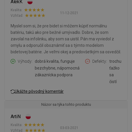
AlekK
Kvalita:
11-12-2021
Vzhľad:
Myslel som si, že pre bidet si môžem kúpiť normálnu
batériu, takú ako pre bežné umývadlo. Dobre, že som
zavolal na infolinku, aby som sa uistil. Pán ma vyviedol z
omylu a odporučil oboznámiť sa s týmto modelom
bidetovej batérie. Je veľmi okej a predovšetkým sa osvedčil.
Výhody
dobrá kvalita, funguje
Defekty
trochu
bezchybne, nápomocná
ťažko
zákaznícka podpora
sa
čistí
Ukážte pôvodný komentár
Názor sa týka tohto produktu
ArtiN
Kvalita:
03-03-2021
Vzhľad: