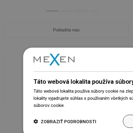
Pokladňa viac
Dostupnosť tovaru
Táto webová lokalita používa súbor
Naše výrobky na vás čakajú v
modernom sklade.Vždy pripravený na
Táto webová lokalita používa súbory cookie na zle
prepravu!
lokality vyjadrujete súhlas s používaním všetkých 
súborov cookie.
Dowiedz się więcej
ZOBRAZIŤ PODROBNOSTI