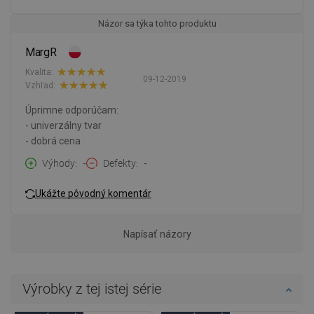
Názor sa týka tohto produktu
MargR
Kvalita:
09-12-2019
Vzhľad:
Úprimne odporúčam:
- univerzálny tvar
- dobrá cena
Výhody
-
Defekty
-
Ukážte pôvodný komentár
Napísať názory
Výrobky z tej istej série