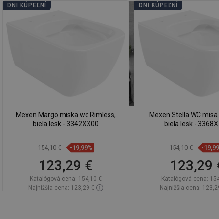
DNI KÚPEĽNÍ
DNI KÚPEĽNÍ
Mexen Margo miska wc Rimless,
Mexen Stella WC misa 
biela lesk - 3342XX00
biela lesk - 3368
154,10 €
-19,99%
154,10 €
-19,9
123,29 €
123,29 
Katalógová cena:
154,10 €
Katalógová cena:
154
Najnižšia cena: 123,29 €
Najnižšia cena: 123,2
Dostupnosť:
Na sklade
Dostupnosť:
Na sk
Do košíka
Do košíka