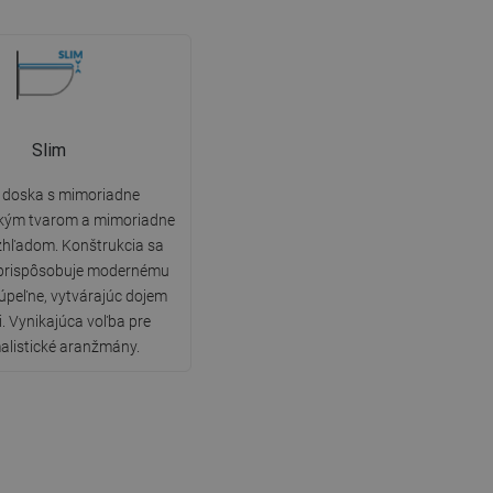
Slim
 doska s mimoriadne
kým tvarom a mimoriadne
zhľadom. Konštrukcia sa
prispôsobuje modernému
kúpeľne, vytvárajúc dojem
i. Vynikajúca voľba pre
alistické aranžmány.