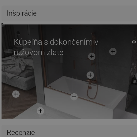
Porovnaj
favorite_border
Obľúbené
Porovnaj
favorite_border
Ob
Inšpirácie
Kúpeľňa s dokončením v
ružovom zlate
Recenzie