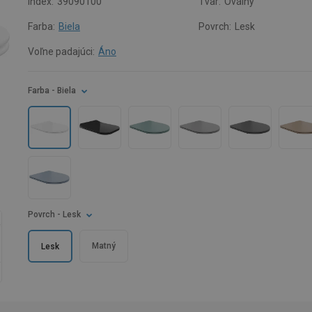
Index:
39090100
Tvar:
Oválny
Farba:
Biela
Povrch:
Lesk
Voľne padajúci:
Áno
Farba
- Biela
Povrch
- Lesk
Matný
Lesk