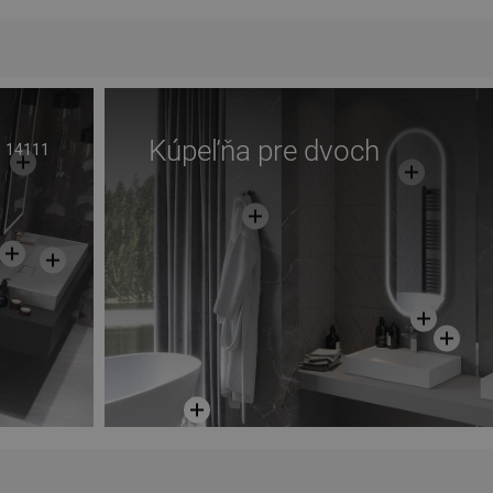
ľúbené
Kúpeľňa pre dvoch
14111