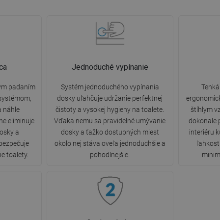
ca
Jednoduché vypínanie
lým padaním
Systém jednoduchého vypínania
Tenká
 systémom,
dosky uľahčuje udržanie perfektnej
ergonomic
 a náhle
čistoty a vysokej hygieny na toalete.
štíhlym v
ne eliminuje
Vďaka nemu sa pravidelné umývanie
dokonale 
dosky a
dosky a ťažko dostupných miest
interiéru 
abezpečuje
okolo nej stáva oveľa jednoduchšie a
ľahkost
e toalety.
pohodlnejšie.
minim