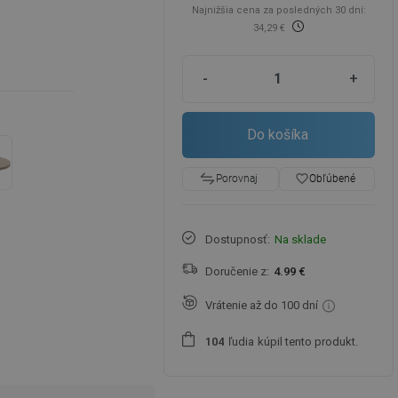
Najnižšia cena za posledných 30 dní:
34,29 €
-
+
Do košíka
favorite_border
Obľúbené
Porovnaj
Dostupnosť:
Na sklade
Doručenie z:
4.99 €
Vrátenie až do 100 dní
ľudia
kúpil tento produkt.
1
0
4