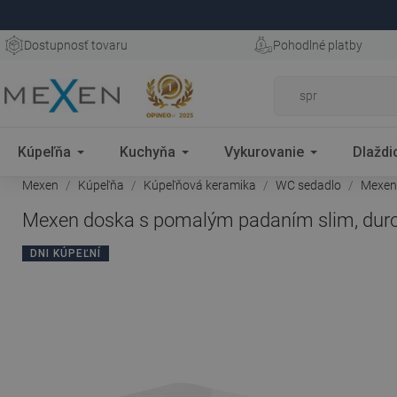
Dostupnosť tovaru
Pohodlné platby
Kúpeľňa
Kuchyňa
Vykurovanie
Dlaždi
Mexen
Kúpeľňa
Kúpeľňová keramika
WC sedadlo
Mexen 
Mexen doska s pomalým padaním slim, duropl
DNI KÚPEĽNÍ