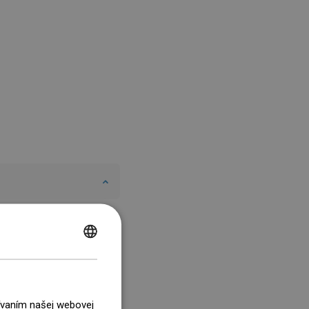
POLISH
CZECH
GERMAN
žívaním našej webovej