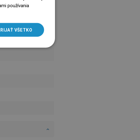
ENGLISH
ami používania
SLOVAK
LITHUANIAN
RIJAŤ VŠETKO
ROMANIAN
HUNGARIAN
FRENCH
ITALIAN
SPANISH
UKRAINIAN
BULGARIAN
ESTONIAN
DUTCH
LATVIAN