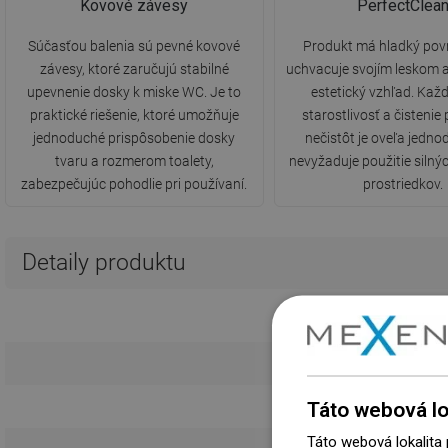
Kovové závesy
PerfectClea
Súčasťou balenia sú pevné kovové
Produkt má hladký povr
závesy, ktoré zaručujú stabilné
uchvacuje svojím leskom 
upevnenie dosky k miske WC. Je to
estetický vzhľad. Ka
praktické riešenie, ktoré umožňuje
starostlivosť a čistenie
jednoduché prispôsobenie dosky
nečistôt je oveľa jedno
tvaru a rozmerom toalety,
nevyžaduje použitie silnýc
zabezpečujúc pohodlie pri používaní.
prostriedkov.
Detaily produktu
Pas
Táto webová lo
Táto webová lokalita