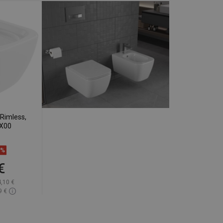
Rimless,
XX00
9%
€
,10 €
9 €
lade