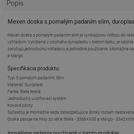
Popis
Mexen doska s pomalým padaním slim, duroplast
Mexen doska s pomalým padaním slim je vynikajúcou voľbou do vaš
vzhľadom. Vyrobená z odolného duroplastu v bielom lesku, je odolná
zaručujú jednoduchú inštaláciu a pohodlné používanie. Montážna sad
a Margo.
Špecifikácia produktu:
Typ: S pomalým padaním, Slim
Materiál: Duroplast
Farba: Biela lesklá
Jednoduchý uvoľňovací systém
Kovové pánty
Súčasťou je montážna sada zabezpečujúca široký rozsah nastaveni
Doska pasuje na misy zo série Stella - 3368XX00 a Margo - 3342XX0
Inovatívne riešenia používané v tomto produkte