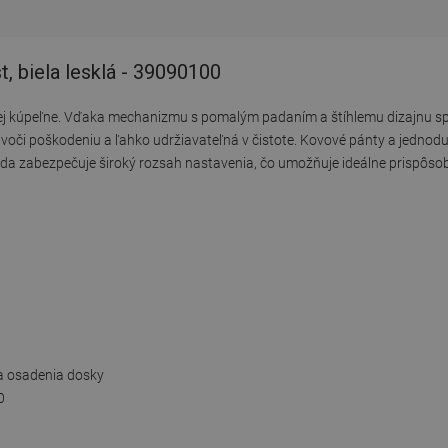
, biela lesklá - 39090100
ej kúpeľne. Vďaka mechanizmu s pomalým padaním a štíhlemu dizajnu s
 voči poškodeniu a ľahko udržiavateľná v čistote. Kovové pánty a jedno
a zabezpečuje široký rozsah nastavenia, čo umožňuje ideálne prispôsobe
a osadenia dosky
0