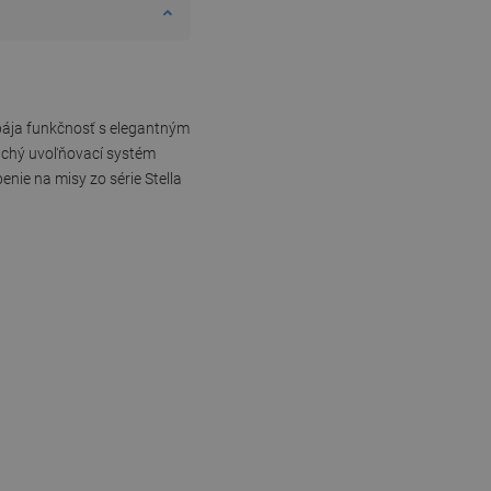
pája funkčnosť s elegantným
duchý uvoľňovací systém
nie na misy zo série Stella