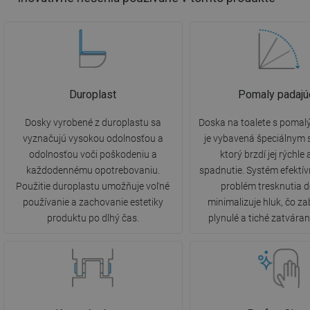
Duroplast
Pomaly padajú
Dosky vyrobené z duroplastu sa
Doska na toalete s poma
vyznačujú vysokou odolnosťou a
je vybavená špeciálnym
odolnosťou voči poškodeniu a
ktorý brzdí jej rýchle
každodennému opotrebovaniu.
spadnutie. Systém efektív
Použitie duroplastu umožňuje voľné
problém tresknutia 
používanie a zachovanie estetiky
minimalizuje hluk, čo z
produktu po dlhý čas.
plynulé a tiché zatvárani