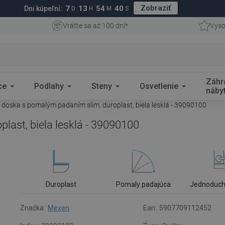
Zobraziť
7
13
54
39
Dni kúpeľní:
D
H
M
S
Vráťte sa až 100 dní*
Vyso
Záhr
ce
Podlahy
Steny
Osvetlenie
náby
doska s pomalým padaním slim, duroplast, biela lesklá - 39090100
ast, biela lesklá - 39090100
Duroplast
Pomaly padajúca
Jednoduch
Značka:
Mexen
Ean:
5907709112452