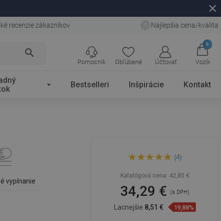
close
ké recenzie zákazníkov
Najlepšia cena/kvalita
0
search
Pomocník
Obľúbené
Účtovať
Vozík
adný
Bestselleri
Inšpirácie
Kontakt
tok
Mexen doska s pomalým
(4)
padaním slim, duroplast,
biela lesklá - 39090100
Katalógová cena:
42,80 €
é vypínanie
34,29 €
(s DPH)
Lacnejšie
8,51 €
19,88%