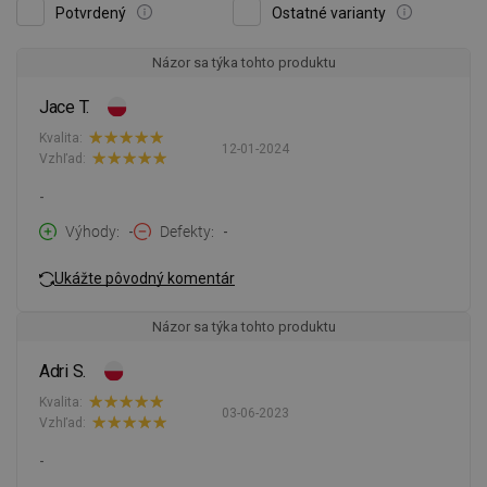
Potvrdený
Ostatné varianty
Názor sa týka tohto produktu
Jace T.
Kvalita:
12-01-2024
Vzhľad:
-
Výhody
-
Defekty
-
Ukážte pôvodný komentár
Názor sa týka tohto produktu
Adri S.
Kvalita:
03-06-2023
Vzhľad:
-