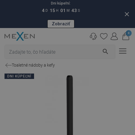
Dni kúpeľní:
4
15
01
42
D
H
M
S
close
Zobraziť
0
search
Toaletné nádoby a kefy
DNI KÚPEĽNÍ