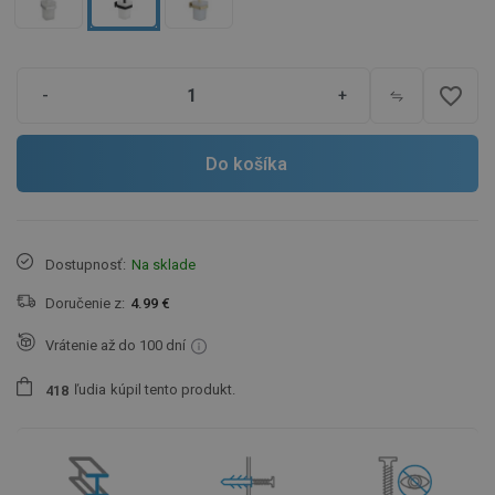
favorite_border
-
+
Do košíka
Dostupnosť:
Na sklade
Doručenie z:
4.99 €
Vrátenie až do 100 dní
ľudia
kúpil tento produkt.
4
1
8