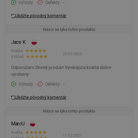
Výhody
-
Defekty
-
Ukážte pôvodný komentár
Názor sa týka tohto produktu
Jace K.
Kvalita:
25-02-2023
Vzhľad:
Odporúčam Skvelý produkt Vynikajúca kvalita dobre
vyrobený
Výhody
-
Defekty
-
Ukážte pôvodný komentár
Názor sa týka tohto produktu
MarcU
Kvalita:
11-12-2021