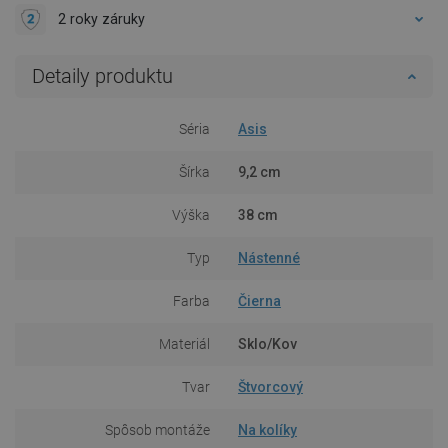
2 roky záruky
Detaily produktu
Séria
Asis
Šírka
9,2 cm
Výška
38 cm
Typ
Nástenné
Farba
Čierna
Materiál
Sklo/Kov
Tvar
Štvorcový
Spôsob montáže
Na kolíky