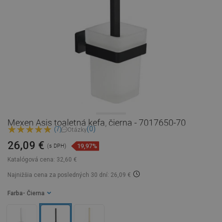
Mexen Asis toaletná kefa, čierna - 7017650-70
(0)
(7)
Otázky
26,09 €
19,97%
(s DPH)
Katalógová cena:
32,60 €
Najnižšia cena za posledných 30 dní: 26,09 €
Farba
- Čierna