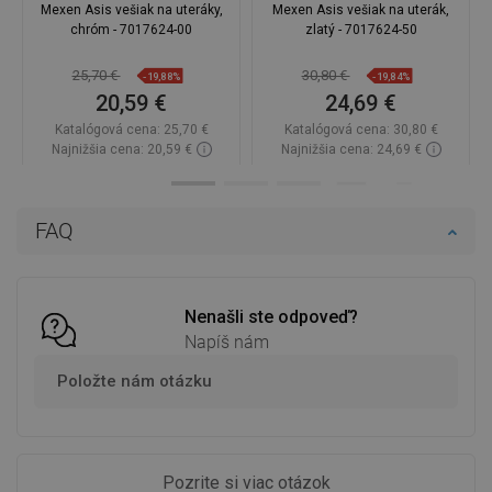
Mexen Asis vešiak na uteráky,
Mexen Asis vešiak na uterák,
chróm - 7017624-00
zlatý - 7017624-50
25,70 €
30,80 €
-19,88%
-19,84%
20,59 €
24,69 €
Katalógová cena:
25,70 €
Katalógová cena:
30,80 €
Najnižšia cena: 20,59 €
Najnižšia cena: 24,69 €
Dostupnosť:
Na sklade
Dostupnosť:
Na sklade
Do košíka
Do košíka
FAQ
Porovnaj
favorite_border
Obľúbené
Porovnaj
favorite_border
Obľúbené
Nenašli ste odpoveď?
Napíš nám
Položte nám otázku
Pozrite si viac otázok