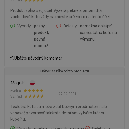
Vzhľad:
Produkt spĺňa svoj účel. Vyzerá pekne a pritom drží
záchodovú kefu vždy na mieste určenom na tento účel.
Výhody
pekný
Defekty
nemožno dokúpiť
produkt,
samostatnú kefu na
pevná
výmenu.
montáž.
Ukážte pôvodný komentár
Názor sa týka tohto produktu
MagoP
Kvalita:
27-03-2021
Vzhľad:
Toaletná kefa sa môže zdať bežným predmetom, ale
venovať pozornosť takýmto detailom vytvára krásnu
kúpeľňu.
Výhody
moderný dizajn, dobrá cena.
Defekty
-