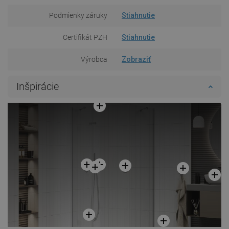
Podmienky záruky
Stiahnutie
Certifikát PZH
Stiahnutie
Výrobca
Zobraziť
Inšpirácie