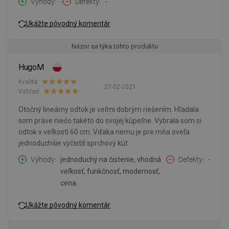
Výhody
-
Defekty
-
Ukážte pôvodný komentár
Názor sa týka tohto produktu
HugoM
Kvalita:
27-02-2021
Vzhľad:
Otočný lineárny odtok je veľmi dobrým riešením. Hľadala
som práve niečo takéto do svojej kúpeľne. Vybrala som si
odtok v veľkosti 60 cm. Vďaka nemu je pre mňa oveľa
jednoduchšie vyčistiť sprchový kút.
Výhody
jednoduchý na čistenie, vhodná
Defekty
-
veľkosť, funkčnosť, modernosť,
cena.
Ukážte pôvodný komentár