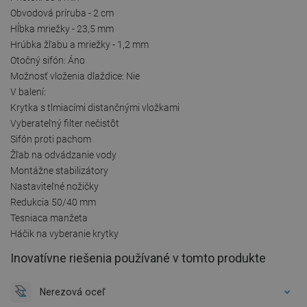
Obvodová príruba - 2 cm
Hĺbka mriežky - 23,5 mm
Hrúbka žľabu a mriežky - 1,2 mm
Otočný sifón: Áno
Možnosť vloženia dlaždice: Nie
V balení:
Krytka s tlmiacími distančnými vložkami
Vyberateľný filter nečistôt
Sifón proti pachom
Žľab na odvádzanie vody
Montážne stabilizátory
Nastaviteľné nožičky
Redukcia 50/40 mm
Tesniaca manžeta
Háčik na vyberanie krytky
Inovatívne riešenia používané v tomto produkte
Nerezová oceľ