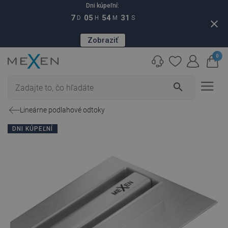
Dni kúpeľní:
7
05
54
30
D
H
M
S
close
Zobraziť
0
search
Lineárne podlahové odtoky
DNI KÚPEĽNÍ