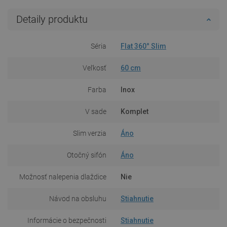
Detaily produktu
Séria
Flat 360° Slim
Veľkosť
60 cm
Farba
Inox
V sade
Komplet
Slim verzia
Áno
Otočný sifón
Áno
Možnosť nalepenia dlaždice
Nie
Návod na obsluhu
Stiahnutie
Informácie o bezpečnosti
Stiahnutie