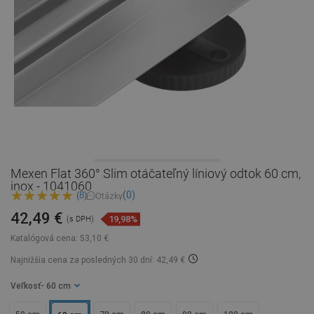
Mexen Flat 360° Slim otáčateľný líniový odtok 60 cm,
inox - 1041060
(0)
(8)
Otázky
42,49 €
19,98%
(s DPH)
Katalógová cena:
53,10 €
Najnižšia cena za posledných 30 dní: 42,49 €
Veľkosť
- 60 cm