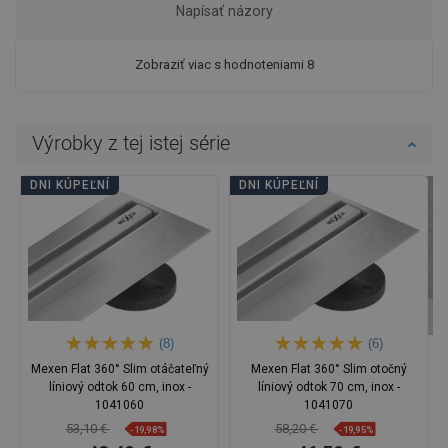
Napísať názory
Zobraziť viac s hodnoteniami 8
Výrobky z tej istej série
DNI KÚPEĽNÍ
DNI KÚPEĽNÍ
(8)
(6)
Mexen Flat 360° Slim otáčateľný
Mexen Flat 360° Slim otočný
líniový odtok 60 cm, inox -
líniový odtok 70 cm, inox -
1041060
1041070
53,10 €
58,20 €
-19,98%
-19,95%