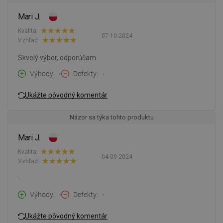
Mari J.
Kvalita:
07-10-2024
Vzhľad:
Skvelý výber, odporúčam
Výhody
-
Defekty
-
Ukážte pôvodný komentár
Názor sa týka tohto produktu
Mari J.
Kvalita:
04-09-2024
Vzhľad:
-
Výhody
-
Defekty
-
Ukážte pôvodný komentár