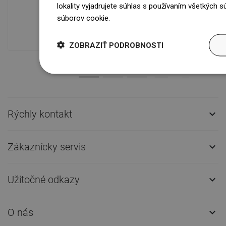
lokality vyjadrujete súhlas s používaním všetkých 
Naše výrobky na vás čakajú v
súborov cookie.
Dowiedz się więcej
modernom sklade.Vždy pripravený na
prepravu!
ZOBRAZIŤ PODROBNOSTI
Rýchly kontakt

Zákaznícky servis

Užitočné odkazy

O nás
