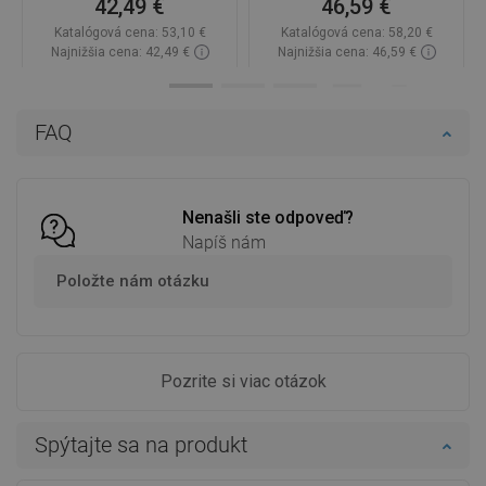
42,49 €
46,59 €
Katalógová cena:
53,10 €
Katalógová cena:
58,20 €
Najnižšia cena: 42,49 €
Najnižšia cena: 46,59 €
Dostupnosť:
Na sklade
Dostupnosť:
Na sklade
Do košíka
Do košíka
FAQ
Porovnaj
favorite_border
Obľúbené
Porovnaj
favorite_border
Obľúbené
Nenašli ste odpoveď?
Napíš nám
Položte nám otázku
Pozrite si viac otázok
Spýtajte sa na produkt