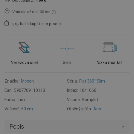
Doručenie z:
4.99 €
Vrátenie až do 100 dní
ľudia
kúpil tento produkt.
3
4
5
Nerezová oceľ
Slim
Nízka montáž
Značka:
Mexen
Séria:
Flat 360° Slim
Ean:
5907709110113
Index:
1041060
Farba:
Inox
V sade:
Komplet
Veľkosť:
60 cm
Otočný sifón:
Áno
Popis