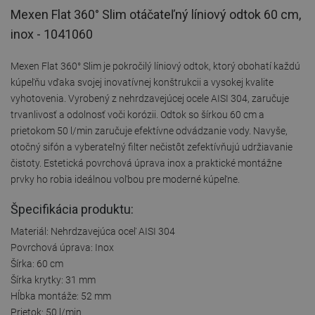
Mexen Flat 360° Slim otáčateľný líniový odtok 60 cm,
inox - 1041060
Mexen Flat 360° Slim je pokročilý líniový odtok, ktorý obohatí každú
kúpeľňu vďaka svojej inovatívnej konštrukcii a vysokej kvalite
vyhotovenia. Vyrobený z nehrdzavejúcej ocele AISI 304, zaručuje
trvanlivosť a odolnosť voči korózii. Odtok so šírkou 60 cm a
prietokom 50 l/min zaručuje efektívne odvádzanie vody. Navyše,
otočný sifón a vyberateľný filter nečistôt zefektívňujú udržiavanie
čistoty. Estetická povrchová úprava inox a praktické montážne
prvky ho robia ideálnou voľbou pre moderné kúpeľne.
Špecifikácia produktu:
Materiál: Nehrdzavejúca oceľ AISI 304
Povrchová úprava: Inox
Šírka: 60 cm
Šírka krytky: 31 mm
Hĺbka montáže: 52 mm
Prietok: 50 l/min